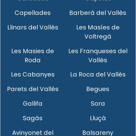
Capellades
Barberà del Vallès
Llinars del Vallès
Les Masíes de
Voltregà
Les Masies de
Les Franqueses del
Roda
Vallès
Les Cabanyes
La Roca del Vallès
Parets del Vallès
Begues
Gallifa
Sora
Sagàs
Lluçà
Avinyonet del
Balsareny