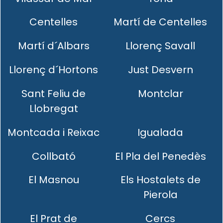
Centelles
Martí de Centelles
Martí d´Albars
Llorenç Savall
Llorenç d´Hortons
Just Desvern
Sant Feliu de
Montclar
Llobregat
Montcada i Reixac
Igualada
Collbató
El Pla del Penedès
El Masnou
Els Hostalets de
Pierola
El Prat de
Cercs