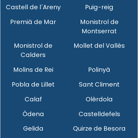
Castell de l´Areny
Puig-reig
Premià de Mar
Monistrol de
Montserrat
Monistrol de
Mollet del Vallès
Calders
Molins de Rei
Polinyà
Pobla de Lillet
Sant Climent
Calaf
Olèrdola
Òdena
Castelldefels
Gelida
Quirze de Besora