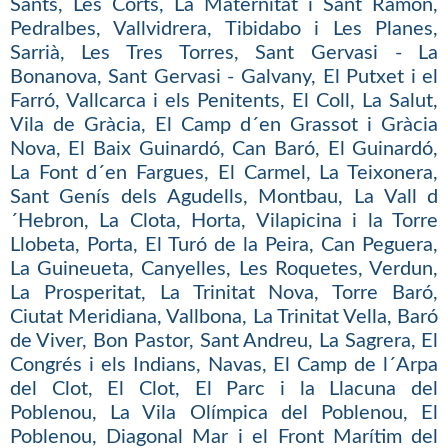
Sants, Les Corts, La Maternitat i Sant Ramon,
Pedralbes, Vallvidrera, Tibidabo i Les Planes,
Sarrià, Les Tres Torres, Sant Gervasi - La
Bonanova, Sant Gervasi - Galvany, El Putxet i el
Farró, Vallcarca i els Penitents, El Coll, La Salut,
Vila de Gràcia, El Camp d´en Grassot i Gràcia
Nova, El Baix Guinardó, Can Baró, El Guinardó,
La Font d´en Fargues, El Carmel, La Teixonera,
Sant Genís dels Agudells, Montbau, La Vall d
´Hebron, La Clota, Horta, Vilapicina i la Torre
Llobeta, Porta, El Turó de la Peira, Can Peguera,
La Guineueta, Canyelles, Les Roquetes, Verdun,
La Prosperitat, La Trinitat Nova, Torre Baró,
Ciutat Meridiana, Vallbona, La Trinitat Vella, Baró
de Viver, Bon Pastor, Sant Andreu, La Sagrera, El
Congrés i els Indians, Navas, El Camp de l´Arpa
del Clot, El Clot, El Parc i la Llacuna del
Poblenou, La Vila Olímpica del Poblenou, El
Poblenou, Diagonal Mar i el Front Marítim del