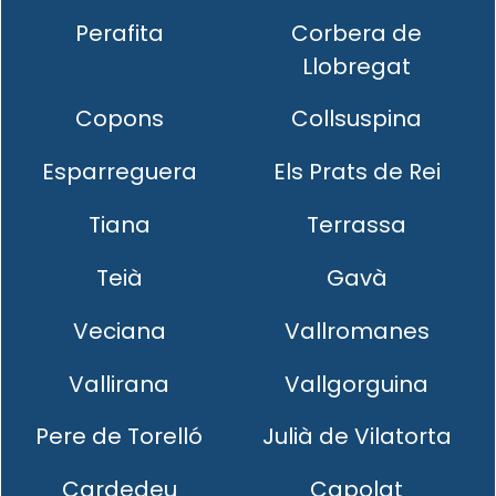
Perafita
Corbera de
Llobregat
Copons
Collsuspina
Esparreguera
Els Prats de Rei
Tiana
Terrassa
Teià
Gavà
Veciana
Vallromanes
Vallirana
Vallgorguina
Pere de Torelló
Julià de Vilatorta
Cardedeu
Capolat