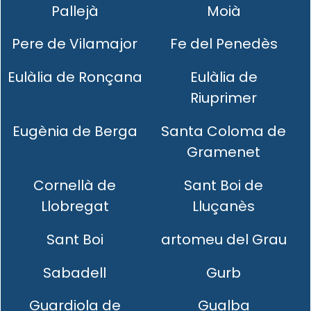
Pallejà
Moià
Pere de Vilamajor
Fe del Penedès
Eulàlia de Ronçana
Eulàlia de
Riuprimer
Eugènia de Berga
Santa Coloma de
Gramenet
Cornellà de
Sant Boi de
Llobregat
Lluçanès
Sant Boi
artomeu del Grau
Sabadell
Gurb
Guardiola de
Gualba