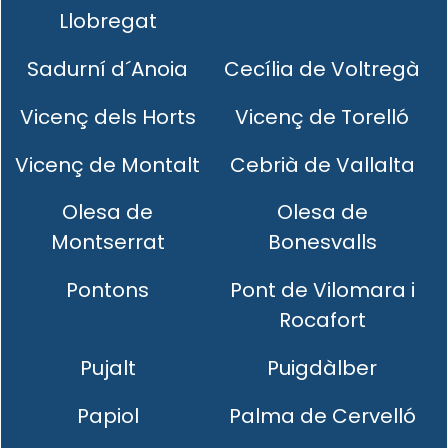
Llobregat
Sadurní d´Anoia
Cecília de Voltregà
Vicenç dels Horts
Vicenç de Torelló
Vicenç de Montalt
Cebrià de Vallalta
Olesa de
Olesa de
Montserrat
Bonesvalls
Pontons
Pont de Vilomara i
Rocafort
Pujalt
Puigdàlber
Papiol
Palma de Cervelló