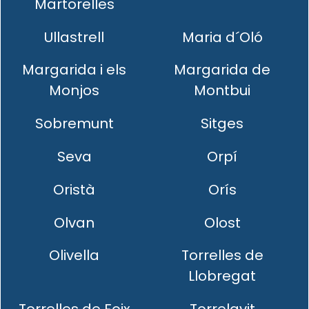
Martorelles
Ullastrell
Maria d´Oló
Margarida i els
Margarida de
Monjos
Montbui
Sobremunt
Sitges
Seva
Orpí
Oristà
Orís
Olvan
Olost
Olivella
Torrelles de
Llobregat