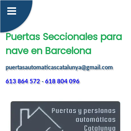
Puertas Seccionales para
nave en Barcelona
puertasautomaticascatalunya@gmail.com
613 864 572
-
618 804 096