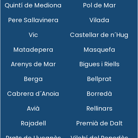
Quintí de Mediona
Pol de Mar
Pere Sallavinera
Vilada
Vic
Castellar de n´Hug
Matadepera
Masquefa
Arenys de Mar
Bigues i Riells
Berga
Bellprat
Cabrera d´Anoia
Borredà
Avià
Rellinars
Rajadell
Premià de Dalt
Prats de Lluçanès
Vilobí del Penedès