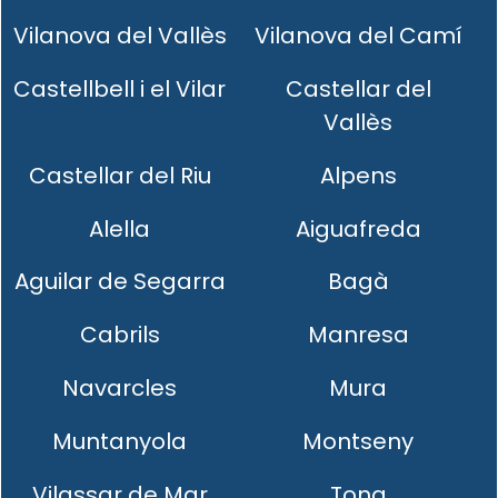
Vilanova del Vallès
Vilanova del Camí
Castellbell i el Vilar
Castellar del
Vallès
Castellar del Riu
Alpens
Alella
Aiguafreda
Aguilar de Segarra
Bagà
Cabrils
Manresa
Navarcles
Mura
Muntanyola
Montseny
Vilassar de Mar
Tona