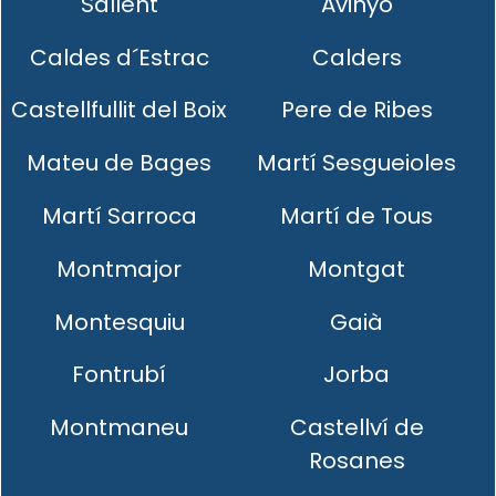
Sallent
Avinyó
Caldes d´Estrac
Calders
Castellfullit del Boix
Pere de Ribes
Mateu de Bages
Martí Sesgueioles
Martí Sarroca
Martí de Tous
Montmajor
Montgat
Montesquiu
Gaià
Fontrubí
Jorba
Montmaneu
Castellví de
Rosanes