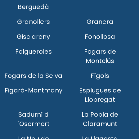
Berguedà
Granollers
Granera
Gisclareny
Fonollosa
Folgueroles
Fogars de
Montclús
Fogars de la Selva
Fígols
Figaró-Montmany
Esplugues de
Llobregat
Sadurní d
La Pobla de
´Osormort
Claramunt
La Nou de
La Llagosta