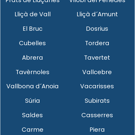
Lliçà de Vall
Lliçà d´Amunt
El Bruc
Dosrius
Cubelles
Tordera
Abrera
Tavertet
Tavèrnoles
Vallcebre
Vallbona d´Anoia
Vacarisses
Súria
Subirats
Saldes
Casserres
Carme
Piera