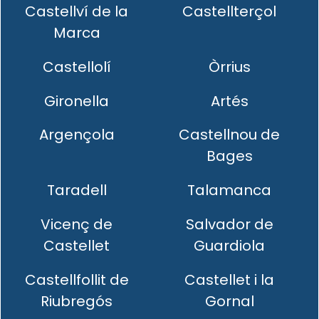
Castellví de la
Castellterçol
Marca
Castellolí
Òrrius
Gironella
Artés
Argençola
Castellnou de
Bages
Taradell
Talamanca
Vicenç de
Salvador de
Castellet
Guardiola
Castellfollit de
Castellet i la
Riubregós
Gornal