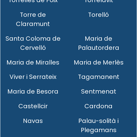
Torrelles de Foix
Torrelavit
Torre de
Torelló
Claramunt
Santa Coloma de
Maria de
Cervelló
Palautordera
Maria de Miralles
Maria de Merlès
Viver i Serrateix
Tagamanent
Maria de Besora
Sentmenat
Castellcir
Cardona
Navas
Palau-solità i
Plegamans