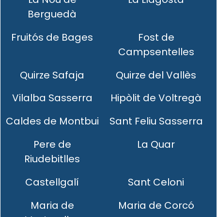
Berguedà
Fruitós de Bages
Fost de
Campsentelles
Quirze Safaja
Quirze del Vallès
Vilalba Sasserra
Hipòlit de Voltregà
Caldes de Montbui
Sant Feliu Sasserra
Pere de
La Quar
Riudebitlles
Castellgalí
Sant Celoni
Maria de
Maria de Corcó