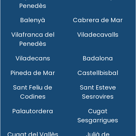
Penedès
Balenyà
Cabrera de Mar
Vilafranca del
Viladecavalls
Penedès
Viladecans
Badalona
Pineda de Mar
Castellbisbal
Sant Feliu de
Sant Esteve
Codines
Sesrovires
Palautordera
Cugat
Sesgarrigues
Cugat del Vallès
Julià de