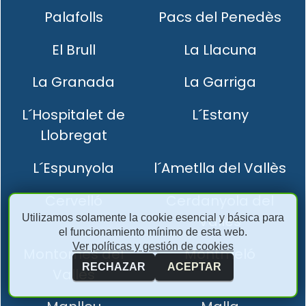
Palafolls
Pacs del Penedès
El Brull
La Llacuna
La Granada
La Garriga
L´Hospitalet de
L´Estany
Llobregat
L´Espunyola
l´Ametlla del Vallès
Cervelló
Cerdanyola del
Utilizamos solamente la cookie esencial y básica para
Vallès
el funcionamiento mínimo de esta web.
Ver políticas y gestión de cookies
Montornès del
Montmeló
RECHAZAR
ACEPTAR
Vallès