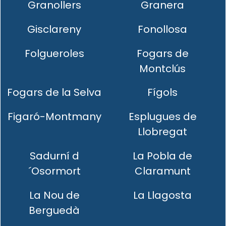
Granollers
Granera
Gisclareny
Fonollosa
Folgueroles
Fogars de
Montclús
Fogars de la Selva
Fígols
Figaró-Montmany
Esplugues de
Llobregat
Sadurní d
La Pobla de
´Osormort
Claramunt
La Nou de
La Llagosta
Berguedà