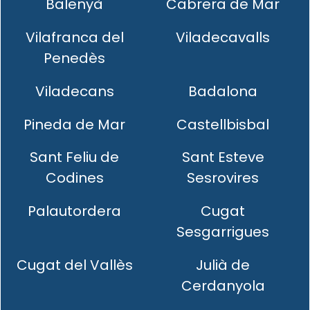
Balenyà
Cabrera de Mar
Vilafranca del
Viladecavalls
Penedès
Viladecans
Badalona
Pineda de Mar
Castellbisbal
Sant Feliu de
Sant Esteve
Codines
Sesrovires
Palautordera
Cugat
Sesgarrigues
Cugat del Vallès
Julià de
Cerdanyola