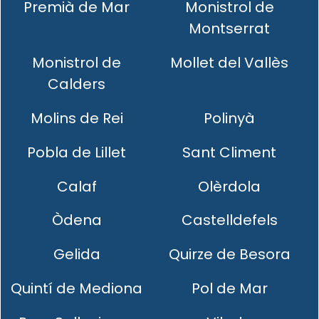
Premià de Mar
Monistrol de
Montserrat
Monistrol de
Mollet del Vallès
Calders
Molins de Rei
Polinyà
Pobla de Lillet
Sant Climent
Calaf
Olèrdola
Òdena
Castelldefels
Gelida
Quirze de Besora
Quintí de Mediona
Pol de Mar