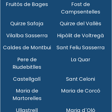
Fruitós de Bages
Fost de
Campsentelles
Quirze Safaja
Quirze del Vallès
Vilalba Sasserra
Hipòlit de Voltregà
Caldes de Montbui
Sant Feliu Sasserra
Pere de
La Quar
Riudebitlles
Castellgalí
Sant Celoni
Maria de
Maria de Corcó
Martorelles
Ullastrell
Maria d´Oló