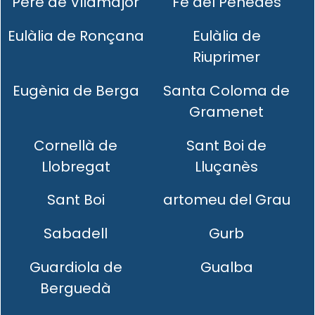
Pere de Vilamajor
Fe del Penedès
Eulàlia de Ronçana
Eulàlia de
Riuprimer
Eugènia de Berga
Santa Coloma de
Gramenet
Cornellà de
Sant Boi de
Llobregat
Lluçanès
Sant Boi
artomeu del Grau
Sabadell
Gurb
Guardiola de
Gualba
Berguedà