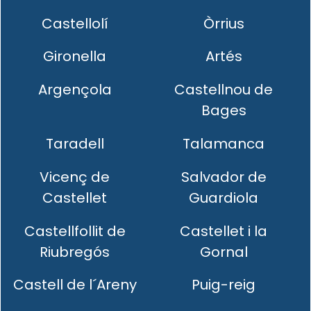
Castellolí
Òrrius
Gironella
Artés
Argençola
Castellnou de
Bages
Taradell
Talamanca
Vicenç de
Salvador de
Castellet
Guardiola
Castellfollit de
Castellet i la
Riubregós
Gornal
Castell de l´Areny
Puig-reig