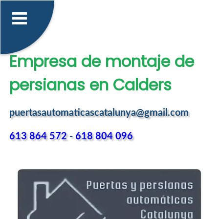
Empresa de montaje de
persianas en Calders
puertasautomaticascatalunya@gmail.com
613 864 572
-
618 804 096