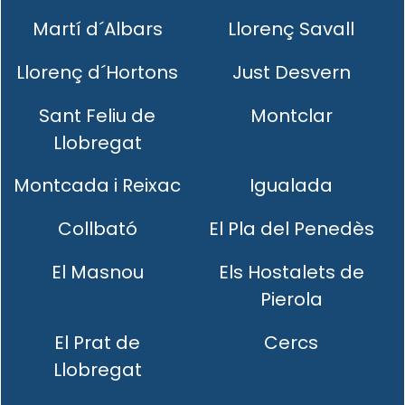
Martí d´Albars
Llorenç Savall
Llorenç d´Hortons
Just Desvern
Sant Feliu de
Montclar
Llobregat
Montcada i Reixac
Igualada
Collbató
El Pla del Penedès
El Masnou
Els Hostalets de
Pierola
El Prat de
Cercs
Llobregat