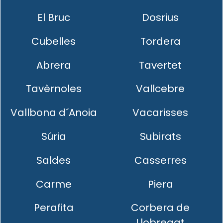
El Bruc
Dosrius
Cubelles
Tordera
Abrera
Tavertet
Tavèrnoles
Vallcebre
Vallbona d´Anoia
Vacarisses
Súria
Subirats
Saldes
Casserres
Carme
Piera
Perafita
Corbera de
Llobregat