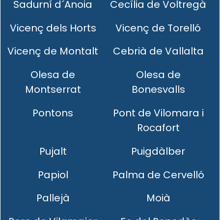
Sadurní d´Anoia
Cecília de Voltregà
Vicenç dels Horts
Vicenç de Torelló
Vicenç de Montalt
Cebrià de Vallalta
Olesa de
Olesa de
Montserrat
Bonesvalls
Pontons
Pont de Vilomara i
Rocafort
Pujalt
Puigdàlber
Papiol
Palma de Cervelló
Pallejà
Moià