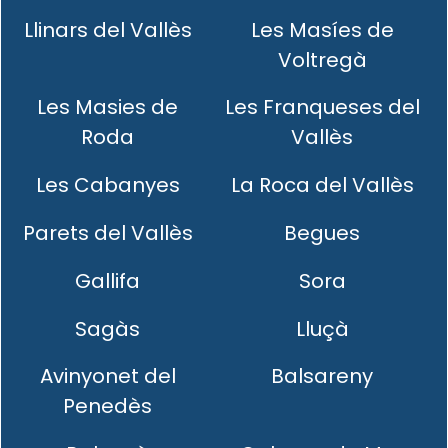
Llinars del Vallès
Les Masíes de
Voltregà
Les Masies de
Les Franqueses del
Roda
Vallès
Les Cabanyes
La Roca del Vallès
Parets del Vallès
Begues
Gallifa
Sora
Sagàs
Lluçà
Avinyonet del
Balsareny
Penedès