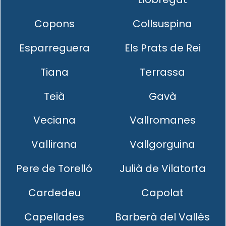
Copons
Collsuspina
Esparreguera
Els Prats de Rei
Tiana
Terrassa
Teià
Gavà
Veciana
Vallromanes
Vallirana
Vallgorguina
Pere de Torelló
Julià de Vilatorta
Cardedeu
Capolat
Capellades
Barberà del Vallès