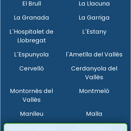
El Brull
La Llacuna
La Granada
La Garriga
L´Hospitalet de
L´Estany
Llobregat
L´Espunyola
l´Ametlla del Vallès
Cervelló
Cerdanyola del
Vallès
Montornès del
Montmeló
Vallès
Manlleu
Malla
Malgrat de Mar
Santpedor