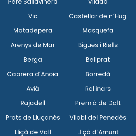
Pere Sallavinera
Vilada
Vic
Castellar de n´Hug
Matadepera
Masquefa
Arenys de Mar
Bigues i Riells
Berga
Bellprat
Cabrera d´Anoia
Borredà
Avià
Rellinars
Rajadell
Premià de Dalt
Prats de Lluçanès
Vilobí del Penedès
Lliçà de Vall
Lliçà d´Amunt