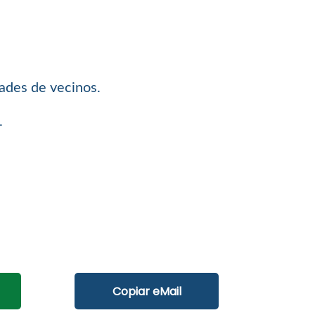
dades de vecinos.
.
Copiar eMail