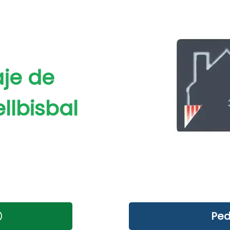
je de
llbisbal
Ped