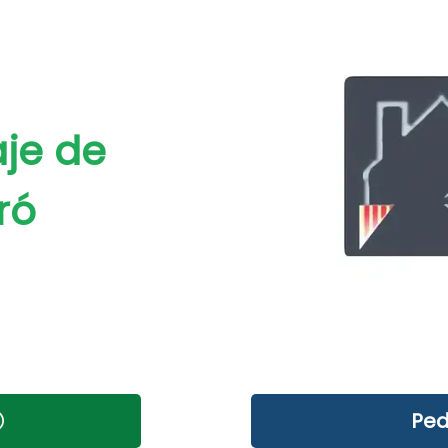
je de
ró
Ped