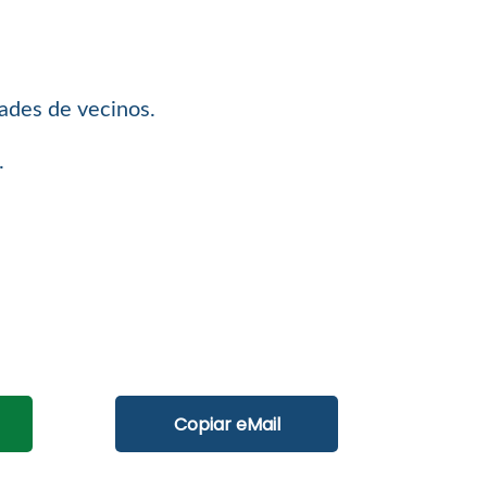
dades de vecinos.
.
Copiar eMail