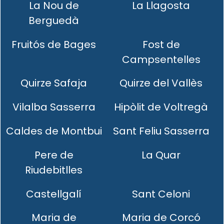
La Nou de
La Llagosta
Berguedà
Fruitós de Bages
Fost de
Campsentelles
Quirze Safaja
Quirze del Vallès
Vilalba Sasserra
Hipòlit de Voltregà
Caldes de Montbui
Sant Feliu Sasserra
Pere de
La Quar
Riudebitlles
Castellgalí
Sant Celoni
Maria de
Maria de Corcó