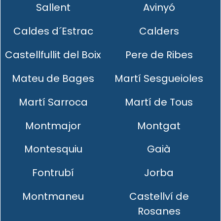
Sallent
Avinyó
Caldes d´Estrac
Calders
Castellfullit del Boix
Pere de Ribes
Mateu de Bages
Martí Sesgueioles
Martí Sarroca
Martí de Tous
Montmajor
Montgat
Montesquiu
Gaià
Fontrubí
Jorba
Montmaneu
Castellví de
Rosanes