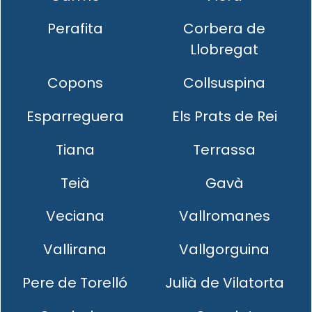
Perafita
Corbera de
Llobregat
Copons
Collsuspina
Esparreguera
Els Prats de Rei
Tiana
Terrassa
Teià
Gavà
Veciana
Vallromanes
Vallirana
Vallgorguina
Pere de Torelló
Julià de Vilatorta