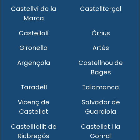
Castellví de la
Castellterçol
Marca
Castellolí
Òrrius
Gironella
Artés
Argençola
Castellnou de
Bages
Taradell
Talamanca
Vicenç de
Salvador de
Castellet
Guardiola
Castellfollit de
Castellet i la
Riubregós
Gornal