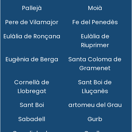
Pallejà
Moià
Pere de Vilamajor
Fe del Penedès
Eulàlia de Ronçana
Eulàlia de
Riuprimer
Eugènia de Berga
Santa Coloma de
Gramenet
Cornellà de
Sant Boi de
Llobregat
Lluçanès
Sant Boi
artomeu del Grau
Sabadell
Gurb