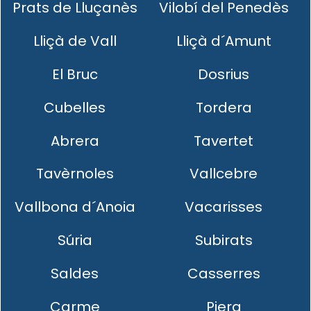
Prats de Lluçanès
Vilobí del Penedès
Lliçà de Vall
Lliçà d´Amunt
El Bruc
Dosrius
Cubelles
Tordera
Abrera
Tavertet
Tavèrnoles
Vallcebre
Vallbona d´Anoia
Vacarisses
Súria
Subirats
Saldes
Casserres
Carme
Piera