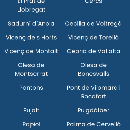
El Prat de
Cercs
Llobregat
Sadurní d´Anoia
Cecília de Voltregà
Vicenç dels Horts
Vicenç de Torelló
Vicenç de Montalt
Cebrià de Vallalta
Olesa de
Olesa de
Montserrat
Bonesvalls
Pontons
Pont de Vilomara i
Rocafort
Pujalt
Puigdàlber
Papiol
Palma de Cervelló