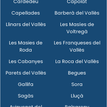
Cardedeu
Capolat
Capellades
Barberà del Vallès
Llinars del Vallès
Les Masíes de
Voltregà
Les Masies de
Les Franqueses del
Roda
Vallès
Les Cabanyes
La Roca del Vallès
Parets del Vallès
Begues
Gallifa
Sora
Sagàs
Lluçà