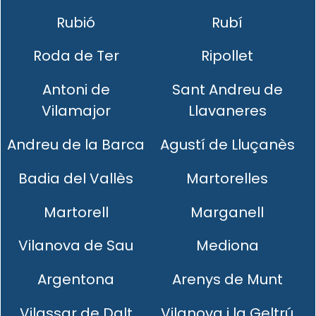
Rubió
Rubí
Roda de Ter
Ripollet
Antoni de
Sant Andreu de
Vilamajor
Llavaneres
Andreu de la Barca
Agustí de Lluçanès
Badia del Vallès
Martorelles
Martorell
Marganell
Vilanova de Sau
Mediona
Argentona
Arenys de Munt
Vilassar de Dalt
Vilanova i la Geltrú