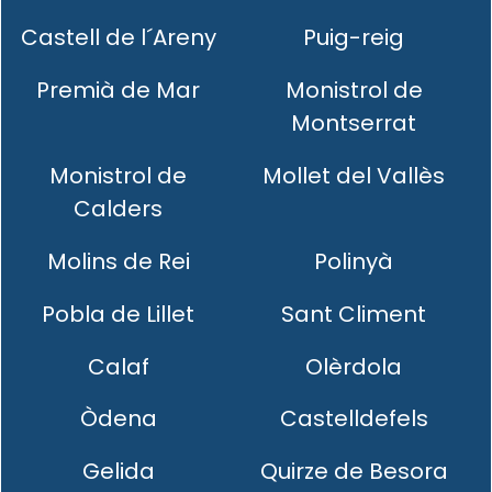
Castell de l´Areny
Puig-reig
Premià de Mar
Monistrol de
Montserrat
Monistrol de
Mollet del Vallès
Calders
Molins de Rei
Polinyà
Pobla de Lillet
Sant Climent
Calaf
Olèrdola
Òdena
Castelldefels
Gelida
Quirze de Besora