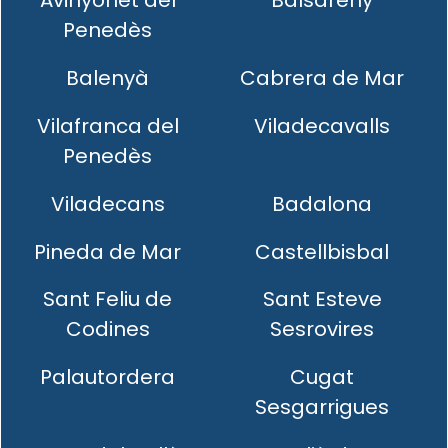
Avinyonet del
Balsareny
Penedès
Balenyà
Cabrera de Mar
Vilafranca del
Viladecavalls
Penedès
Viladecans
Badalona
Pineda de Mar
Castellbisbal
Sant Feliu de
Sant Esteve
Codines
Sesrovires
Palautordera
Cugat
Sesgarrigues