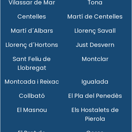
Vilassar de Mar
Tona
Centelles
Martí de Centelles
Martí d´Albars
Llorenç Savall
Llorenç d´Hortons
Just Desvern
Sant Feliu de
Montclar
Llobregat
Montcada i Reixac
Igualada
Collbató
El Pla del Penedès
El Masnou
Els Hostalets de
Pierola