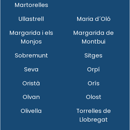
Martorelles
Ullastrell
Maria d´Oló
Margarida i els
Margarida de
Monjos
Montbui
Sobremunt
Sitges
Seva
Orpí
Oristà
Orís
Olvan
Olost
Olivella
Torrelles de
Llobregat