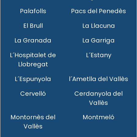
Palafolls
Pacs del Penedès
El Brull
La Llacuna
La Granada
La Garriga
L´Hospitalet de
L´Estany
Llobregat
L´Espunyola
l´Ametlla del Vallès
Cervelló
Cerdanyola del
Vallès
Montornès del
Montmeló
Vallès