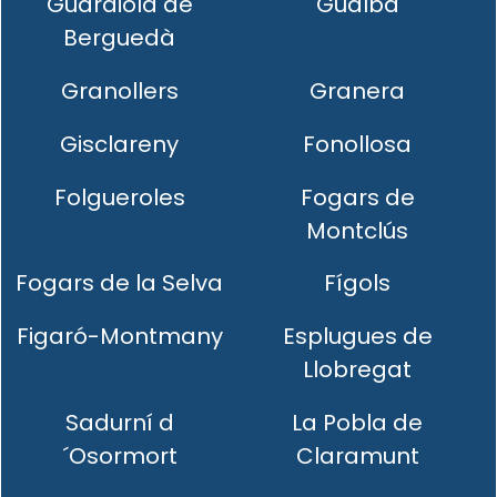
Guardiola de
Gualba
Berguedà
Granollers
Granera
Gisclareny
Fonollosa
Folgueroles
Fogars de
Montclús
Fogars de la Selva
Fígols
Figaró-Montmany
Esplugues de
Llobregat
Sadurní d
La Pobla de
´Osormort
Claramunt