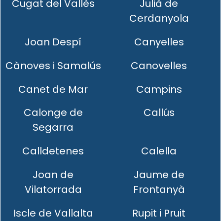
Cugat del Vallès
Julià de
Cerdanyola
Joan Despí
Canyelles
Cànoves i Samalús
Canovelles
Canet de Mar
Campins
Calonge de
Callús
Segarra
Calldetenes
Calella
Joan de
Jaume de
Vilatorrada
Frontanyà
Iscle de Vallalta
Rupit i Pruit