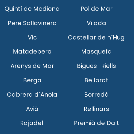
Quintí de Mediona
Pol de Mar
Pere Sallavinera
Vilada
Vic
Castellar de n´Hug
Matadepera
Masquefa
Arenys de Mar
Bigues i Riells
Berga
Bellprat
Cabrera d´Anoia
Borredà
Avià
Rellinars
Rajadell
Premià de Dalt