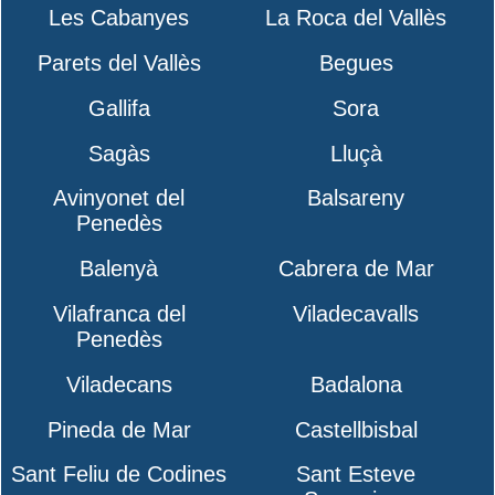
Les Cabanyes
La Roca del Vallès
Parets del Vallès
Begues
Gallifa
Sora
Sagàs
Lluçà
Avinyonet del
Balsareny
Penedès
Balenyà
Cabrera de Mar
Vilafranca del
Viladecavalls
Penedès
Viladecans
Badalona
Pineda de Mar
Castellbisbal
Sant Feliu de Codines
Sant Esteve