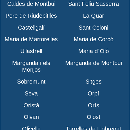
Caldes de Montbui
Sant Feliu Sasserra
Pere de Riudebitlles
La Quar
Castellgalí
Sant Celoni
Maria de Martorelles
Maria de Corcó
Ullastrell
Maria d´Oló
Margarida i els
Margarida de Montbui
Monjos
Sobremunt
Sitges
Seva
Orpí
Oristà
Orís
Olvan
Olost
Olivella
Torrelles de Llobregat