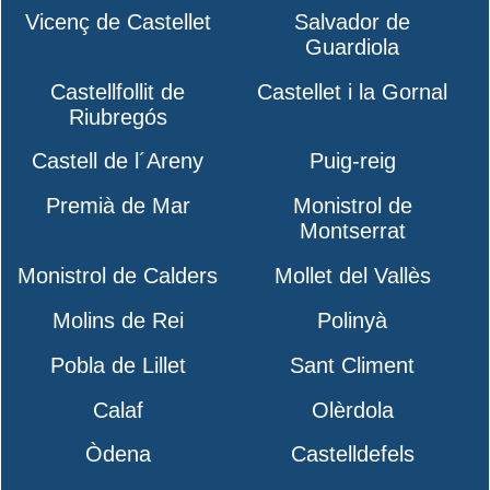
Vicenç de Castellet
Salvador de
Guardiola
Castellfollit de
Castellet i la Gornal
Riubregós
Castell de l´Areny
Puig-reig
Premià de Mar
Monistrol de
Montserrat
Monistrol de Calders
Mollet del Vallès
Molins de Rei
Polinyà
Pobla de Lillet
Sant Climent
Calaf
Olèrdola
Òdena
Castelldefels