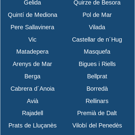
Gelida
Quirze de Besora
Quintí de Mediona
Pol de Mar
Pere Sallavinera
Vilada
Vic
Castellar de n´Hug
Matadepera
Masquefa
Arenys de Mar
Bigues i Riells
Berga
Bellprat
Cabrera d´Anoia
Borredà
Avià
Rellinars
Rajadell
Premià de Dalt
Prats de Lluçanès
Vilobí del Penedès