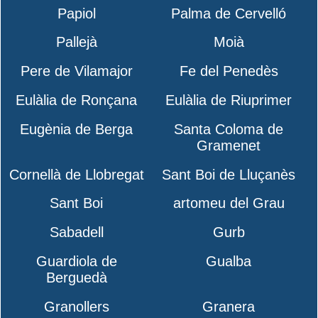
Papiol
Palma de Cervelló
Pallejà
Moià
Pere de Vilamajor
Fe del Penedès
Eulàlia de Ronçana
Eulàlia de Riuprimer
Eugènia de Berga
Santa Coloma de
Gramenet
Cornellà de Llobregat
Sant Boi de Lluçanès
Sant Boi
artomeu del Grau
Sabadell
Gurb
Guardiola de
Gualba
Berguedà
Granollers
Granera