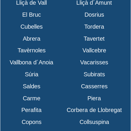
Lliçà de Vall
Lliçà d´Amunt
El Bruc
Dosrius
Cubelles
Tordera
Abrera
Tavertet
Tavèrnoles
Vallcebre
Vallbona d´Anoia
Vacarisses
Súria
Subirats
Saldes
Casserres
Carme
Piera
Perafita
Corbera de Llobregat
Copons
Collsuspina