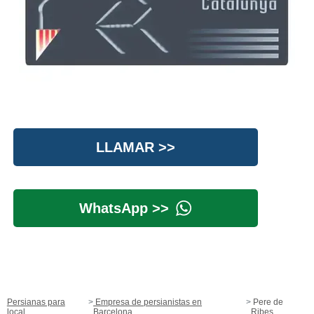
LLAMAR >>
WhatsApp >>
Persianas para
Empresa de persianistas en
Pere de
local
Barcelona
Ribes