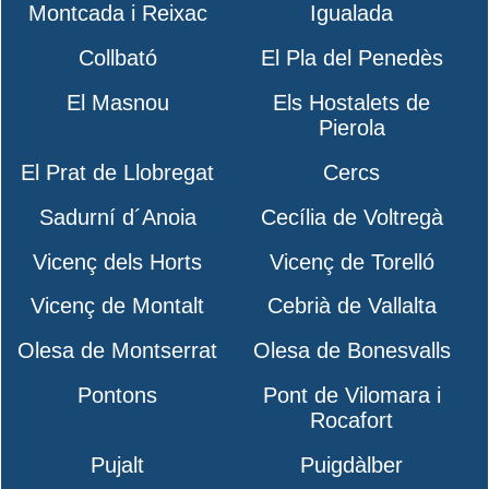
Montcada i Reixac
Igualada
Collbató
El Pla del Penedès
El Masnou
Els Hostalets de
Pierola
El Prat de Llobregat
Cercs
Sadurní d´Anoia
Cecília de Voltregà
Vicenç dels Horts
Vicenç de Torelló
Vicenç de Montalt
Cebrià de Vallalta
Olesa de Montserrat
Olesa de Bonesvalls
Pontons
Pont de Vilomara i
Rocafort
Pujalt
Puigdàlber