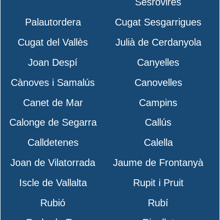
Sesrovires
Palautordera
Cugat Sesgarrigues
Cugat del Vallès
Julià de Cerdanyola
Joan Despí
Canyelles
Cànoves i Samalús
Canovelles
Canet de Mar
Campins
Calonge de Segarra
Callús
Calldetenes
Calella
Joan de Vilatorrada
Jaume de Frontanyà
Iscle de Vallalta
Rupit i Pruit
Rubió
Rubí