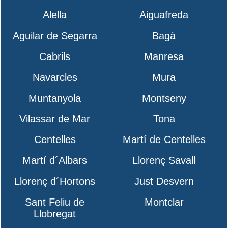
Alella
Aiguafreda
Aguilar de Segarra
Bagà
Cabrils
Manresa
Navarcles
Mura
Muntanyola
Montseny
Vilassar de Mar
Tona
Centelles
Martí de Centelles
Martí d´Albars
Llorenç Savall
Llorenç d´Hortons
Just Desvern
Sant Feliu de
Montclar
Llobregat