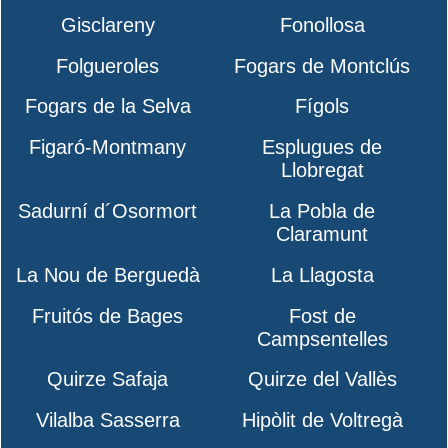
Gisclareny
Fonollosa
Folgueroles
Fogars de Montclús
Fogars de la Selva
Fígols
Figaró-Montmany
Esplugues de
Llobregat
Sadurní d´Osormort
La Pobla de
Claramunt
La Nou de Berguedà
La Llagosta
Fruitós de Bages
Fost de
Campsentelles
Quirze Safaja
Quirze del Vallès
Vilalba Sasserra
Hipòlit de Voltregà