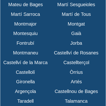
Mateu de Bages
Martí Sesgueioles
Martí Sarroca
Martí de Tous
Montmajor
Montgat
Montesquiu
Gaià
Fontrubí
Jorba
Montmaneu
Castellví de Rosanes
Castellví de la Marca
Castellterçol
Castellolí
Òrrius
Gironella
Artés
Argençola
Castellnou de Bages
Taradell
Talamanca