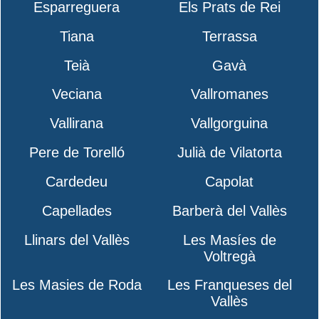
Esparreguera
Els Prats de Rei
Tiana
Terrassa
Teià
Gavà
Veciana
Vallromanes
Vallirana
Vallgorguina
Pere de Torelló
Julià de Vilatorta
Cardedeu
Capolat
Capellades
Barberà del Vallès
Llinars del Vallès
Les Masíes de
Voltregà
Les Masies de Roda
Les Franqueses del
Vallès