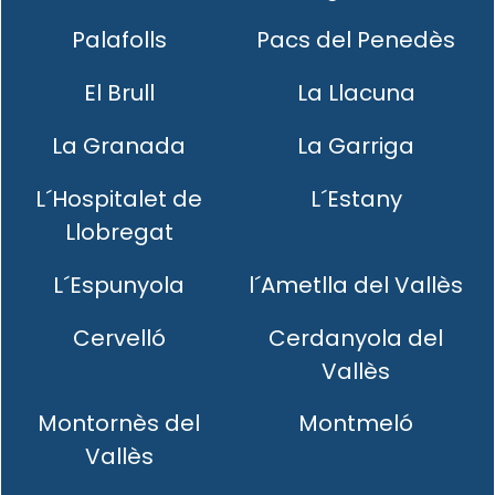
Palafolls
Pacs del Penedès
El Brull
La Llacuna
La Granada
La Garriga
L´Hospitalet de
L´Estany
Llobregat
L´Espunyola
l´Ametlla del Vallès
Cervelló
Cerdanyola del
Vallès
Montornès del
Montmeló
Vallès