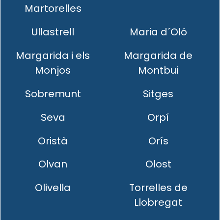
Martorelles
Ullastrell
Maria d´Oló
Margarida i els
Margarida de
Monjos
Montbui
Sobremunt
Sitges
Seva
Orpí
Oristà
Orís
Olvan
Olost
Olivella
Torrelles de
Llobregat