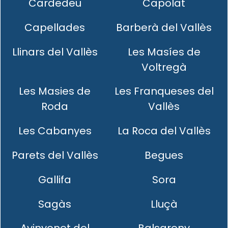
Cardedeu
Capolat
Capellades
Barberà del Vallès
Llinars del Vallès
Les Masíes de
Voltregà
Les Masies de
Les Franqueses del
Roda
Vallès
Les Cabanyes
La Roca del Vallès
Parets del Vallès
Begues
Gallifa
Sora
Sagàs
Lluçà