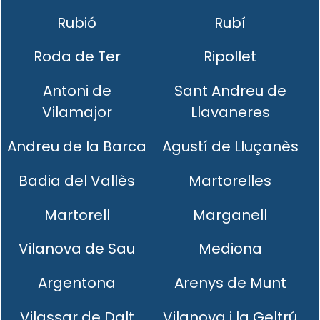
Rubió
Rubí
Roda de Ter
Ripollet
Antoni de
Sant Andreu de
Vilamajor
Llavaneres
Andreu de la Barca
Agustí de Lluçanès
Badia del Vallès
Martorelles
Martorell
Marganell
Vilanova de Sau
Mediona
Argentona
Arenys de Munt
Vilassar de Dalt
Vilanova i la Geltrú