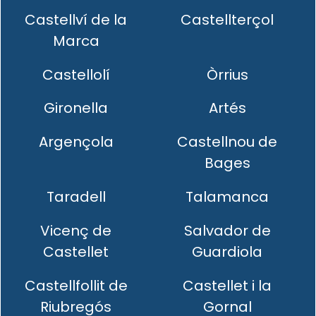
Castellví de la
Castellterçol
Marca
Castellolí
Òrrius
Gironella
Artés
Argençola
Castellnou de
Bages
Taradell
Talamanca
Vicenç de
Salvador de
Castellet
Guardiola
Castellfollit de
Castellet i la
Riubregós
Gornal