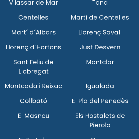
Vilassar de Mar
Tona
Centelles
Martí de Centelles
Martí d´Albars
Llorenç Savall
Llorenç d´Hortons
Just Desvern
Sant Feliu de
Montclar
Llobregat
Montcada i Reixac
Igualada
Collbató
El Pla del Penedès
El Masnou
Els Hostalets de
Pierola