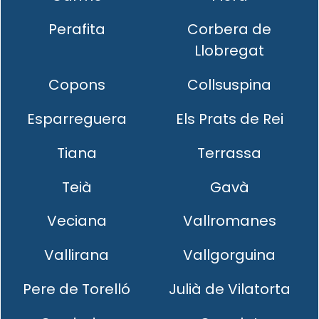
Perafita
Corbera de
Llobregat
Copons
Collsuspina
Esparreguera
Els Prats de Rei
Tiana
Terrassa
Teià
Gavà
Veciana
Vallromanes
Vallirana
Vallgorguina
Pere de Torelló
Julià de Vilatorta