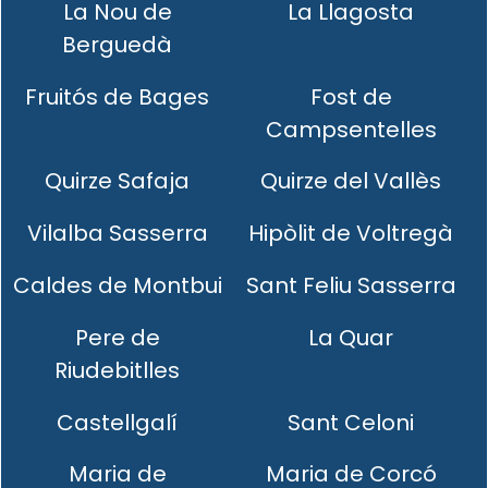
La Nou de
La Llagosta
Berguedà
Fruitós de Bages
Fost de
Campsentelles
Quirze Safaja
Quirze del Vallès
Vilalba Sasserra
Hipòlit de Voltregà
Caldes de Montbui
Sant Feliu Sasserra
Pere de
La Quar
Riudebitlles
Castellgalí
Sant Celoni
Maria de
Maria de Corcó