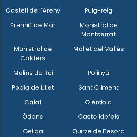
Castell de l´Areny
Puig-reig
Premià de Mar
Monistrol de
Montserrat
Monistrol de
Mollet del Vallès
Calders
Molins de Rei
Polinyà
Pobla de Lillet
Sant Climent
Calaf
Olèrdola
Òdena
Castelldefels
Gelida
Quirze de Besora