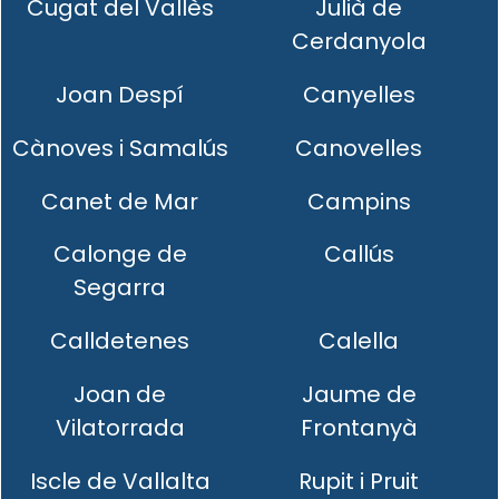
Cugat del Vallès
Julià de
Cerdanyola
Joan Despí
Canyelles
Cànoves i Samalús
Canovelles
Canet de Mar
Campins
Calonge de
Callús
Segarra
Calldetenes
Calella
Joan de
Jaume de
Vilatorrada
Frontanyà
Iscle de Vallalta
Rupit i Pruit