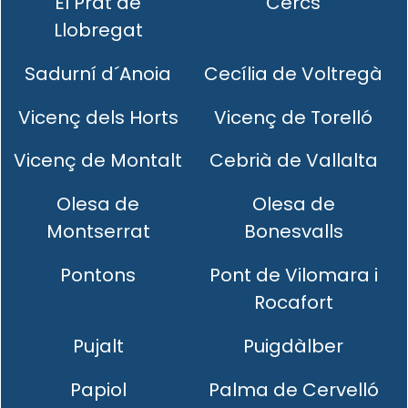
El Prat de
Cercs
Llobregat
Sadurní d´Anoia
Cecília de Voltregà
Vicenç dels Horts
Vicenç de Torelló
Vicenç de Montalt
Cebrià de Vallalta
Olesa de
Olesa de
Montserrat
Bonesvalls
Pontons
Pont de Vilomara i
Rocafort
Pujalt
Puigdàlber
Papiol
Palma de Cervelló