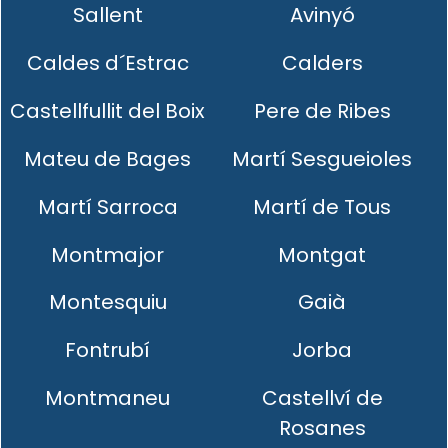
Sallent
Avinyó
Caldes d´Estrac
Calders
Castellfullit del Boix
Pere de Ribes
Mateu de Bages
Martí Sesgueioles
Martí Sarroca
Martí de Tous
Montmajor
Montgat
Montesquiu
Gaià
Fontrubí
Jorba
Montmaneu
Castellví de
Rosanes