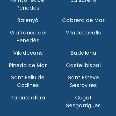
Avinyonet del
Balsareny
Penedès
Balenyà
Cabrera de Mar
Vilafranca del
Viladecavalls
Penedès
Viladecans
Badalona
Pineda de Mar
Castellbisbal
Sant Feliu de
Sant Esteve
Codines
Sesrovires
Palautordera
Cugat
Sesgarrigues