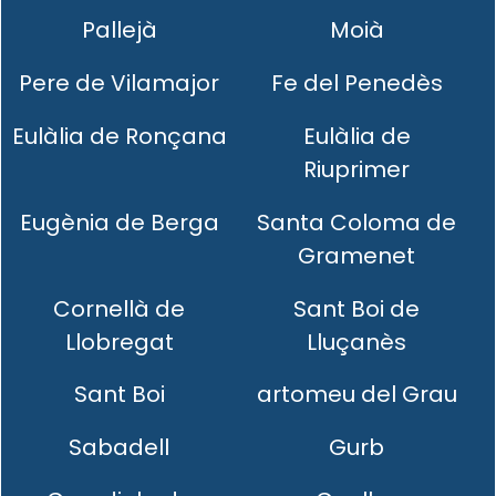
Pallejà
Moià
Pere de Vilamajor
Fe del Penedès
Eulàlia de Ronçana
Eulàlia de
Riuprimer
Eugènia de Berga
Santa Coloma de
Gramenet
Cornellà de
Sant Boi de
Llobregat
Lluçanès
Sant Boi
artomeu del Grau
Sabadell
Gurb