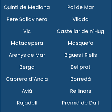
Quintí de Mediona
Pol de Mar
Pere Sallavinera
Vilada
Vic
Castellar de n´Hug
Matadepera
Masquefa
Arenys de Mar
Bigues i Riells
Berga
Bellprat
Cabrera d´Anoia
Borredà
Avià
Rellinars
Rajadell
Premià de Dalt