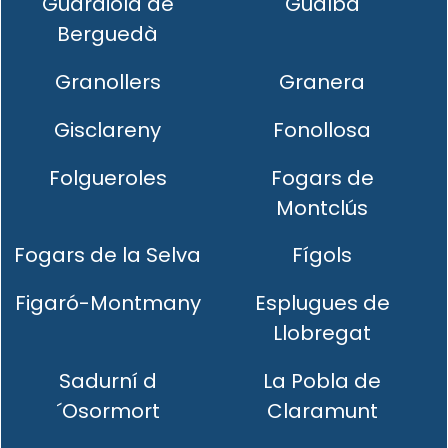
Guardiola de
Gualba
Berguedà
Granollers
Granera
Gisclareny
Fonollosa
Folgueroles
Fogars de
Montclús
Fogars de la Selva
Fígols
Figaró-Montmany
Esplugues de
Llobregat
Sadurní d
La Pobla de
´Osormort
Claramunt