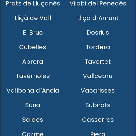
Prats de Lluçanès
Vilobí del Penedès
Lliçà de Vall
Lliçà d´Amunt
El Bruc
Dosrius
Cubelles
Tordera
Abrera
Tavertet
Tavèrnoles
Vallcebre
Vallbona d´Anoia
Vacarisses
Súria
Subirats
Saldes
Casserres
Carme
Piera