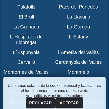
Palafolls
Pacs del Penedès
El Brull
La Llacuna
La Granada
La Garriga
L´Hospitalet de
L´Estany
Llobregat
L´Espunyola
l´Ametlla del Vallès
Cervelló
Cerdanyola del Vallès
Montornès del Vallès
Montmeló
Manlleu
Malla
Utilizamos solamente la cookie esencial y básica para
el funcionamiento mínimo de esta web.
Malgrat de Mar
Santpedor
Ver políticas y gestión de cookies
Santa Susanna
Perpètua de Mogoda
RECHAZAR
ACEPTAR