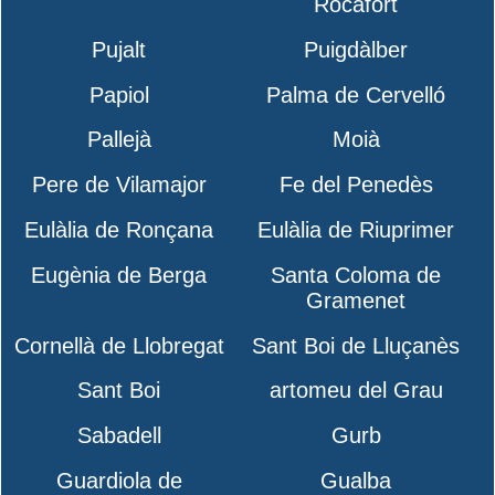
Rocafort
Pujalt
Puigdàlber
Papiol
Palma de Cervelló
Pallejà
Moià
Pere de Vilamajor
Fe del Penedès
Eulàlia de Ronçana
Eulàlia de Riuprimer
Eugènia de Berga
Santa Coloma de
Gramenet
Cornellà de Llobregat
Sant Boi de Lluçanès
Sant Boi
artomeu del Grau
Sabadell
Gurb
Guardiola de
Gualba