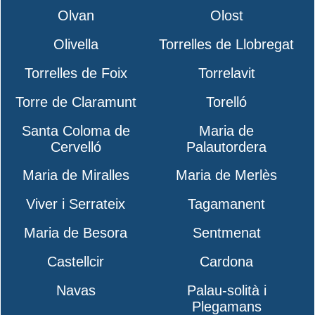
Olvan
Olost
Olivella
Torrelles de Llobregat
Torrelles de Foix
Torrelavit
Torre de Claramunt
Torelló
Santa Coloma de
Maria de
Cervelló
Palautordera
Maria de Miralles
Maria de Merlès
Viver i Serrateix
Tagamanent
Maria de Besora
Sentmenat
Castellcir
Cardona
Navas
Palau-solità i
Plegamans