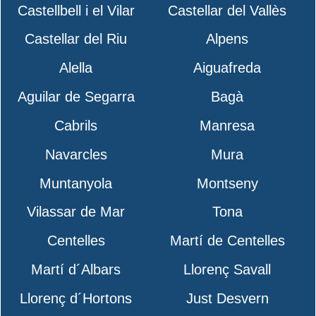
Castellbell i el Vilar
Castellar del Vallès
Castellar del Riu
Alpens
Alella
Aiguafreda
Aguilar de Segarra
Bagà
Cabrils
Manresa
Navarcles
Mura
Muntanyola
Montseny
Vilassar de Mar
Tona
Centelles
Martí de Centelles
Martí d´Albars
Llorenç Savall
Llorenç d´Hortons
Just Desvern