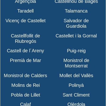
Argençola
Castellnou de Bages
Taradell
Talamanca
Vicenç de Castellet
Salvador de
Guardiola
Castellfollit de
Castellet i la Gornal
Riubregós
Castell de l´Areny
Puig-reig
Premià de Mar
Monistrol de
Montserrat
Monistrol de Calders
Mollet del Vallès
Molins de Rei
Polinyà
Pobla de Lillet
Sant Climent
Calaf
Olèrdola