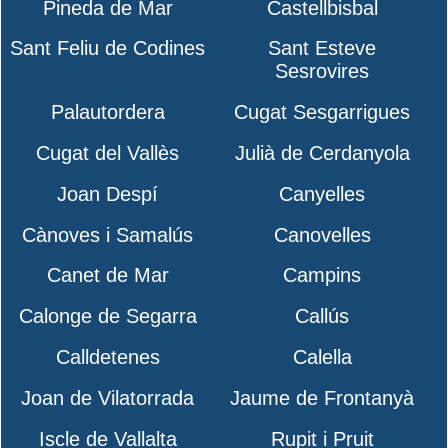
Pineda de Mar
Castellbisbal
Sant Feliu de Codines
Sant Esteve
Sesrovires
Palautordera
Cugat Sesgarrigues
Cugat del Vallès
Julià de Cerdanyola
Joan Despí
Canyelles
Cànoves i Samalús
Canovelles
Canet de Mar
Campins
Calonge de Segarra
Callús
Calldetenes
Calella
Joan de Vilatorrada
Jaume de Frontanyà
Iscle de Vallalta
Rupit i Pruit