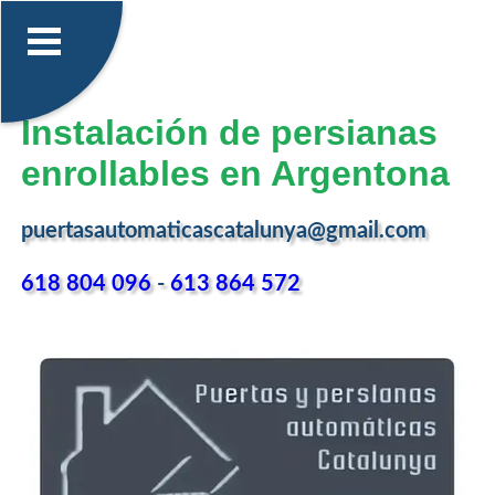
Instalación de persianas
enrollables en Argentona
puertasautomaticascatalunya@gmail.com
618 804 096
-
613 864 572