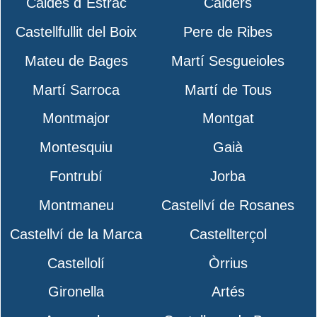
Caldes d´Estrac
Calders
Castellfullit del Boix
Pere de Ribes
Mateu de Bages
Martí Sesgueioles
Martí Sarroca
Martí de Tous
Montmajor
Montgat
Montesquiu
Gaià
Fontrubí
Jorba
Montmaneu
Castellví de Rosanes
Castellví de la Marca
Castellterçol
Castellolí
Òrrius
Gironella
Artés