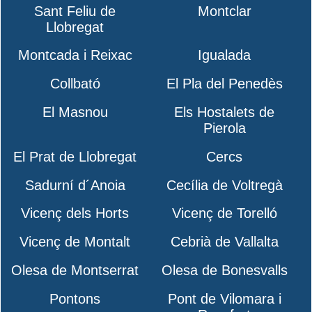
Sant Feliu de
Montclar
Llobregat
Montcada i Reixac
Igualada
Collbató
El Pla del Penedès
El Masnou
Els Hostalets de
Pierola
El Prat de Llobregat
Cercs
Sadurní d´Anoia
Cecília de Voltregà
Vicenç dels Horts
Vicenç de Torelló
Vicenç de Montalt
Cebrià de Vallalta
Olesa de Montserrat
Olesa de Bonesvalls
Pontons
Pont de Vilomara i