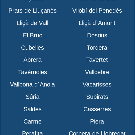
Prats de Lluçanès
Vilobí del Penedès
Lliçà de Vall
Lliçà d´Amunt
El Bruc
Dosrius
Cubelles
Tordera
Abrera
Tavertet
Tavèrnoles
Vallcebre
Vallbona d´Anoia
Vacarisses
Súria
Subirats
Saldes
Casserres
Carme
Piera
Perafita
Corbera de Llobregat