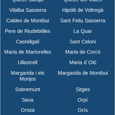
Vilalba Sasserra
Hipòlit de Voltregà
Caldes de Montbui
Sant Feliu Sasserra
Pere de Riudebitlles
La Quar
Castellgalí
Sant Celoni
Maria de Martorelles
Maria de Corcó
Ullastrell
Maria d´Oló
Margarida i els
Margarida de Montbui
Monjos
Sobremunt
Sitges
Seva
Orpí
Oristà
Orís