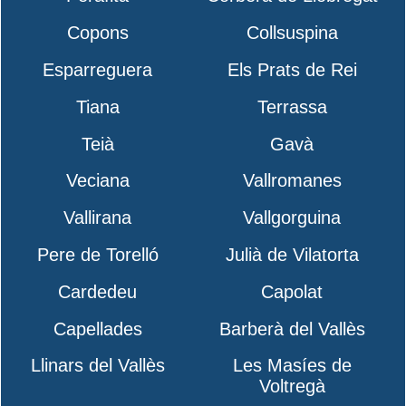
Copons
Collsuspina
Esparreguera
Els Prats de Rei
Tiana
Terrassa
Teià
Gavà
Veciana
Vallromanes
Vallirana
Vallgorguina
Pere de Torelló
Julià de Vilatorta
Cardedeu
Capolat
Capellades
Barberà del Vallès
Llinars del Vallès
Les Masíes de
Voltregà