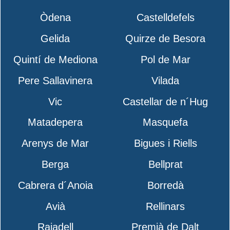
Òdena
Castelldefels
Gelida
Quirze de Besora
Quintí de Mediona
Pol de Mar
Pere Sallavinera
Vilada
Vic
Castellar de n´Hug
Matadepera
Masquefa
Arenys de Mar
Bigues i Riells
Berga
Bellprat
Cabrera d´Anoia
Borredà
Avià
Rellinars
Rajadell
Premià de Dalt