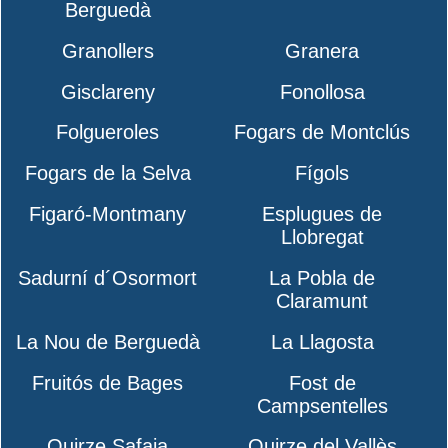
Berguedà
Granollers
Granera
Gisclareny
Fonollosa
Folgueroles
Fogars de Montclús
Fogars de la Selva
Fígols
Figaró-Montmany
Esplugues de
Llobregat
Sadurní d´Osormort
La Pobla de
Claramunt
La Nou de Berguedà
La Llagosta
Fruitós de Bages
Fost de
Campsentelles
Quirze Safaja
Quirze del Vallès