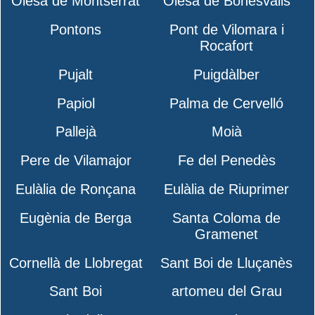
Olesa de Montserrat
Olesa de Bonesvalls
Pontons
Pont de Vilomara i
Rocafort
Pujalt
Puigdàlber
Papiol
Palma de Cervelló
Pallejà
Moià
Pere de Vilamajor
Fe del Penedès
Eulàlia de Ronçana
Eulàlia de Riuprimer
Eugènia de Berga
Santa Coloma de
Gramenet
Cornellà de Llobregat
Sant Boi de Lluçanès
Sant Boi
artomeu del Grau