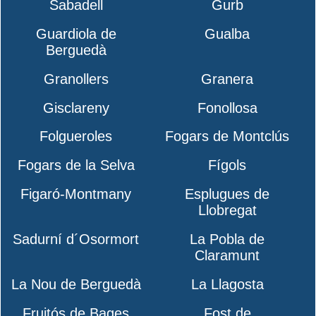
Sabadell
Gurb
Guardiola de
Gualba
Berguedà
Granollers
Granera
Gisclareny
Fonollosa
Folgueroles
Fogars de Montclús
Fogars de la Selva
Fígols
Figaró-Montmany
Esplugues de
Llobregat
Sadurní d´Osormort
La Pobla de
Claramunt
La Nou de Berguedà
La Llagosta
Fruitós de Bages
Fost de