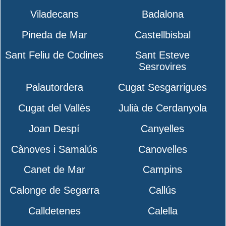
Viladecans
Badalona
Pineda de Mar
Castellbisbal
Sant Feliu de Codines
Sant Esteve
Sesrovires
Palautordera
Cugat Sesgarrigues
Cugat del Vallès
Julià de Cerdanyola
Joan Despí
Canyelles
Cànoves i Samalús
Canovelles
Canet de Mar
Campins
Calonge de Segarra
Callús
Calldetenes
Calella