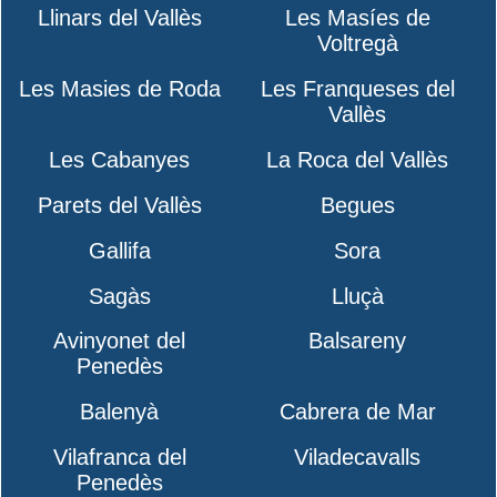
Llinars del Vallès
Les Masíes de
Voltregà
Les Masies de Roda
Les Franqueses del
Vallès
Les Cabanyes
La Roca del Vallès
Parets del Vallès
Begues
Gallifa
Sora
Sagàs
Lluçà
Avinyonet del
Balsareny
Penedès
Balenyà
Cabrera de Mar
Vilafranca del
Viladecavalls
Penedès