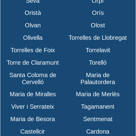
Seva
Orpí
Oristà
Orís
Olvan
Olost
Olivella
Torrelles de Llobregat
Torrelles de Foix
Torrelavit
Torre de Claramunt
Torelló
Santa Coloma de
Maria de
Cervelló
Palautordera
Maria de Miralles
Maria de Merlès
Viver i Serrateix
Tagamanent
Maria de Besora
Sentmenat
Castellcir
Cardona