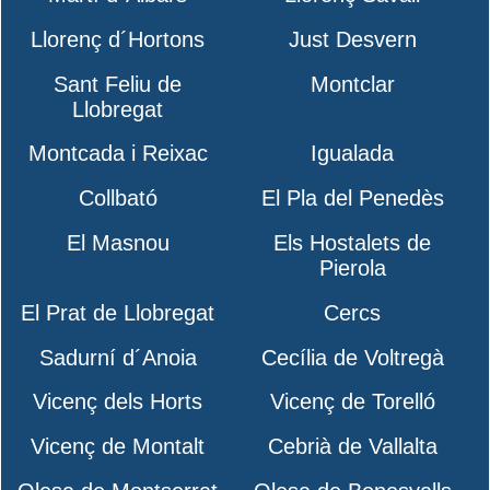
Llorenç d´Hortons
Just Desvern
Sant Feliu de
Montclar
Llobregat
Montcada i Reixac
Igualada
Collbató
El Pla del Penedès
El Masnou
Els Hostalets de
Pierola
El Prat de Llobregat
Cercs
Sadurní d´Anoia
Cecília de Voltregà
Vicenç dels Horts
Vicenç de Torelló
Vicenç de Montalt
Cebrià de Vallalta