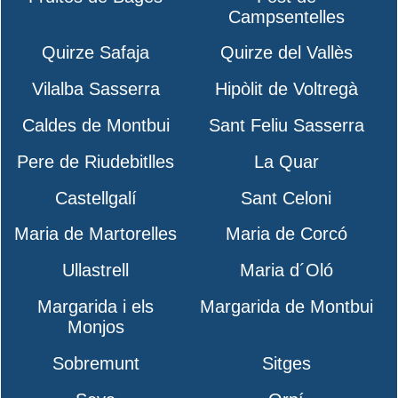
Campsentelles
Quirze Safaja
Quirze del Vallès
Vilalba Sasserra
Hipòlit de Voltregà
Caldes de Montbui
Sant Feliu Sasserra
Pere de Riudebitlles
La Quar
Castellgalí
Sant Celoni
Maria de Martorelles
Maria de Corcó
Ullastrell
Maria d´Oló
Margarida i els
Margarida de Montbui
Monjos
Sobremunt
Sitges