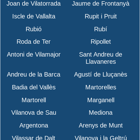
Joan de Vilatorrada
Jaume de Frontanyà
Iscle de Vallalta
Rupit i Pruit
Rubió
Rubí
Roda de Ter
Ripollet
Antoni de Vilamajor
Sant Andreu de
Llavaneres
Andreu de la Barca
Agustí de Lluçanès
Badia del Vallès
Martorelles
Martorell
Marganell
Vilanova de Sau
Mediona
Argentona
Arenys de Munt
Vilassar de Dalt
Vilanova i la Geltrú