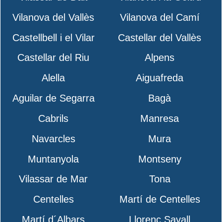
Vilanova del Vallès
Vilanova del Camí
Castellbell i el Vilar
Castellar del Vallès
Castellar del Riu
Alpens
Alella
Aiguafreda
Aguilar de Segarra
Bagà
Cabrils
Manresa
Navarcles
Mura
Muntanyola
Montseny
Vilassar de Mar
Tona
Centelles
Martí de Centelles
Martí d´Albars
Llorenç Savall