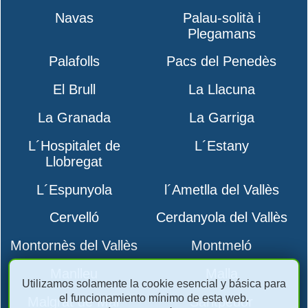
Navas
Palau-solità i
Plegamans
Palafolls
Pacs del Penedès
El Brull
La Llacuna
La Granada
La Garriga
L´Hospitalet de
L´Estany
Llobregat
L´Espunyola
l´Ametlla del Vallès
Cervelló
Cerdanyola del Vallès
Montornès del Vallès
Montmeló
Manlleu
Malla
Utilizamos solamente la cookie esencial y básica para
el funcionamiento mínimo de esta web.
Malgrat de Mar
Santpedor