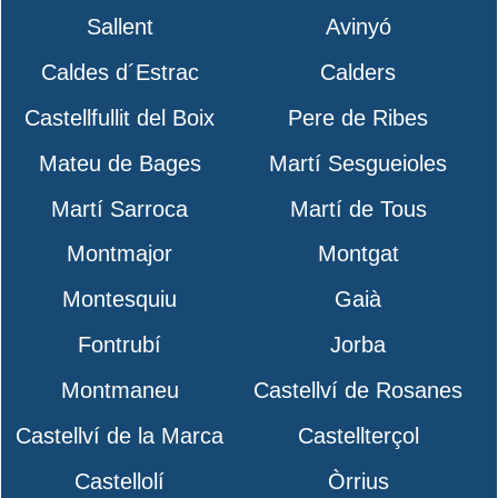
Sallent
Avinyó
Caldes d´Estrac
Calders
Castellfullit del Boix
Pere de Ribes
Mateu de Bages
Martí Sesgueioles
Martí Sarroca
Martí de Tous
Montmajor
Montgat
Montesquiu
Gaià
Fontrubí
Jorba
Montmaneu
Castellví de Rosanes
Castellví de la Marca
Castellterçol
Castellolí
Òrrius