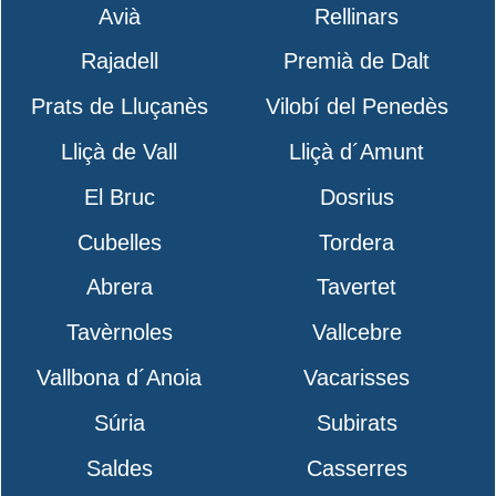
Avià
Rellinars
Rajadell
Premià de Dalt
Prats de Lluçanès
Vilobí del Penedès
Lliçà de Vall
Lliçà d´Amunt
El Bruc
Dosrius
Cubelles
Tordera
Abrera
Tavertet
Tavèrnoles
Vallcebre
Vallbona d´Anoia
Vacarisses
Súria
Subirats
Saldes
Casserres