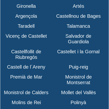
Gironella
Artés
Argençola
Castellnou de Bages
Taradell
Talamanca
Vicenç de Castellet
Salvador de
Guardiola
Castellfollit de
Castellet i la Gornal
Riubregós
Castell de l´Areny
Puig-reig
Premià de Mar
Monistrol de
Montserrat
Monistrol de Calders
Mollet del Vallès
Molins de Rei
Polinyà