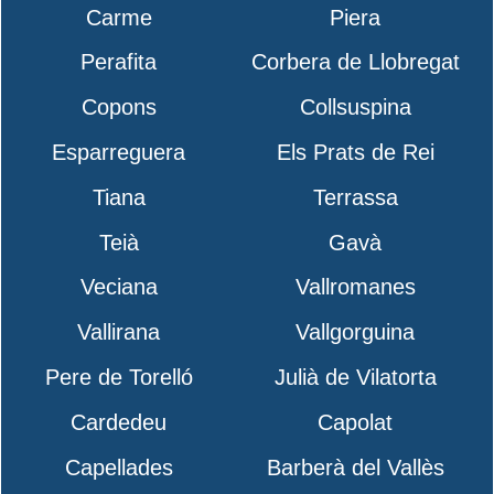
Carme
Piera
Perafita
Corbera de Llobregat
Copons
Collsuspina
Esparreguera
Els Prats de Rei
Tiana
Terrassa
Teià
Gavà
Veciana
Vallromanes
Vallirana
Vallgorguina
Pere de Torelló
Julià de Vilatorta
Cardedeu
Capolat
Capellades
Barberà del Vallès