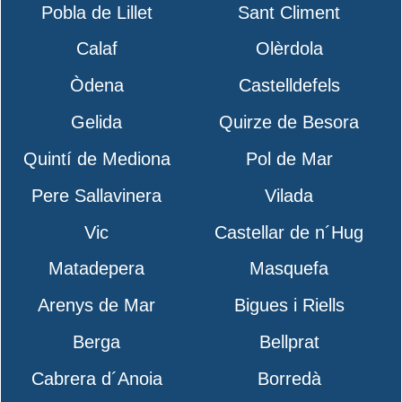
Pobla de Lillet
Sant Climent
Calaf
Olèrdola
Òdena
Castelldefels
Gelida
Quirze de Besora
Quintí de Mediona
Pol de Mar
Pere Sallavinera
Vilada
Vic
Castellar de n´Hug
Matadepera
Masquefa
Arenys de Mar
Bigues i Riells
Berga
Bellprat
Cabrera d´Anoia
Borredà