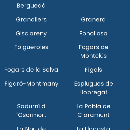
Berguedà
Granollers
Granera
Gisclareny
Fonollosa
Folgueroles
Fogars de
Montclús
Fogars de la Selva
Fígols
Figaró-Montmany
Esplugues de
Llobregat
Sadurní d
La Pobla de
´Osormort
Claramunt
La Nou de
La Llagosta