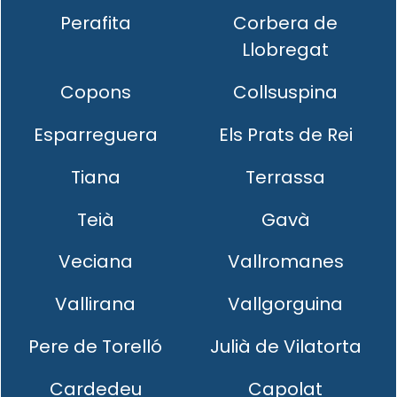
Perafita
Corbera de
Llobregat
Copons
Collsuspina
Esparreguera
Els Prats de Rei
Tiana
Terrassa
Teià
Gavà
Veciana
Vallromanes
Vallirana
Vallgorguina
Pere de Torelló
Julià de Vilatorta
Cardedeu
Capolat