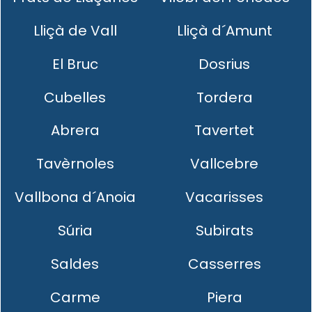
Lliçà de Vall
Lliçà d´Amunt
El Bruc
Dosrius
Cubelles
Tordera
Abrera
Tavertet
Tavèrnoles
Vallcebre
Vallbona d´Anoia
Vacarisses
Súria
Subirats
Saldes
Casserres
Carme
Piera