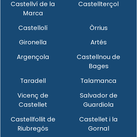
Castellví de la
Castellterçol
Marca
Castellolí
Òrrius
Gironella
Artés
Argençola
Castellnou de
Bages
Taradell
Talamanca
Vicenç de
Salvador de
Castellet
Guardiola
Castellfollit de
Castellet i la
Riubregós
Gornal