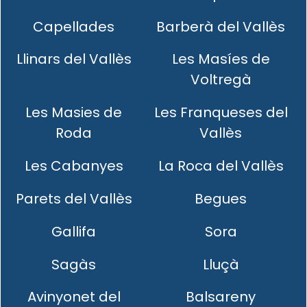
Capellades
Barberà del Vallès
Llinars del Vallès
Les Masíes de
Voltregà
Les Masies de
Les Franqueses del
Roda
Vallès
Les Cabanyes
La Roca del Vallès
Parets del Vallès
Begues
Gallifa
Sora
Sagàs
Lluçà
Avinyonet del
Balsareny