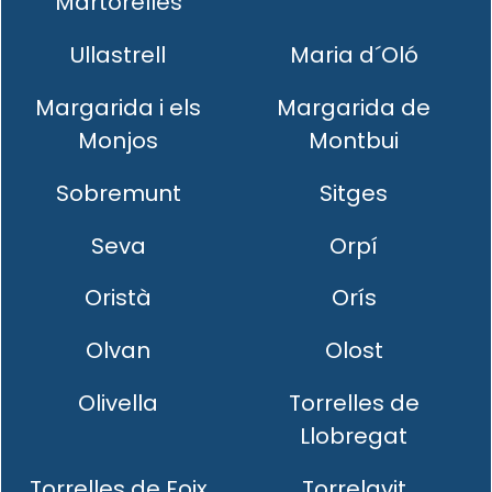
Martorelles
Ullastrell
Maria d´Oló
Margarida i els
Margarida de
Monjos
Montbui
Sobremunt
Sitges
Seva
Orpí
Oristà
Orís
Olvan
Olost
Olivella
Torrelles de
Llobregat
Torrelles de Foix
Torrelavit