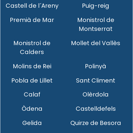
Castell de l´Areny
Puig-reig
Premià de Mar
Monistrol de
Montserrat
Monistrol de
Mollet del Vallès
Calders
Molins de Rei
Polinyà
Pobla de Lillet
Sant Climent
Calaf
Olèrdola
Òdena
Castelldefels
Gelida
Quirze de Besora