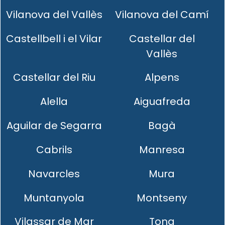
Vilanova del Vallès
Vilanova del Camí
Castellbell i el Vilar
Castellar del
Vallès
Castellar del Riu
Alpens
Alella
Aiguafreda
Aguilar de Segarra
Bagà
Cabrils
Manresa
Navarcles
Mura
Muntanyola
Montseny
Vilassar de Mar
Tona