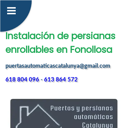
Instalación de persianas
enrollables en Fonollosa
puertasautomaticascatalunya@gmail.com
618 804 096
-
613 864 572