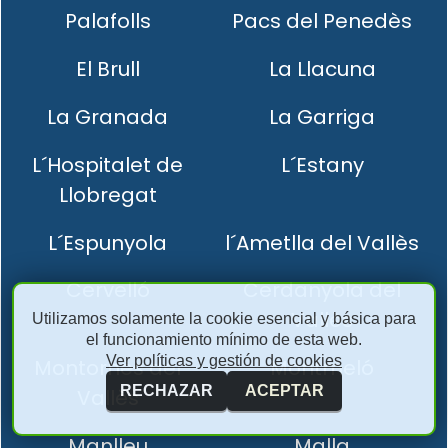
Palafolls
Pacs del Penedès
El Brull
La Llacuna
La Granada
La Garriga
L´Hospitalet de
L´Estany
Llobregat
L´Espunyola
l´Ametlla del Vallès
Cervelló
Cerdanyola del
Vallès
Utilizamos solamente la cookie esencial y básica para
el funcionamiento mínimo de esta web.
Ver políticas y gestión de cookies
Montornès del
Montmeló
RECHAZAR
ACEPTAR
Vallès
Manlleu
Malla