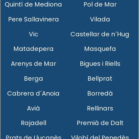
Quintí de Mediona
Pol de Mar
Pere Sallavinera
Vilada
Vic
Castellar de n´Hug
Matadepera
Masquefa
Arenys de Mar
Bigues i Riells
Berga
Bellprat
Cabrera d´Anoia
Borredà
Avià
Rellinars
Rajadell
Premià de Dalt
Prats de Lluçanès
Vilobí del Penedès