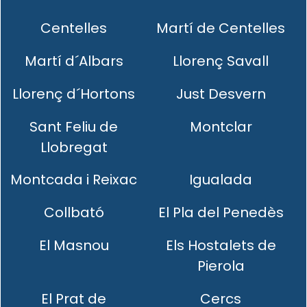
Centelles
Martí de Centelles
Martí d´Albars
Llorenç Savall
Llorenç d´Hortons
Just Desvern
Sant Feliu de
Montclar
Llobregat
Montcada i Reixac
Igualada
Collbató
El Pla del Penedès
El Masnou
Els Hostalets de
Pierola
El Prat de
Cercs