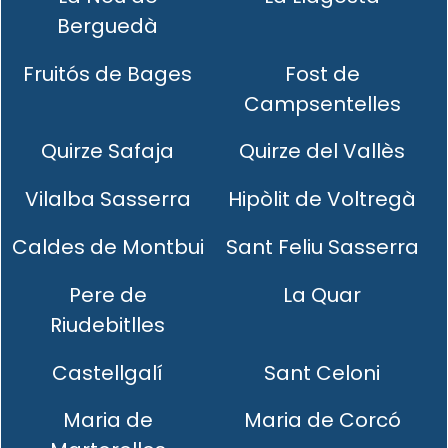
Berguedà
Fruitós de Bages
Fost de
Campsentelles
Quirze Safaja
Quirze del Vallès
Vilalba Sasserra
Hipòlit de Voltregà
Caldes de Montbui
Sant Feliu Sasserra
Pere de
La Quar
Riudebitlles
Castellgalí
Sant Celoni
Maria de
Maria de Corcó