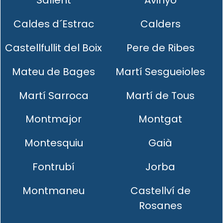
Sallent
Avinyó
Caldes d´Estrac
Calders
Castellfullit del Boix
Pere de Ribes
Mateu de Bages
Martí Sesgueioles
Martí Sarroca
Martí de Tous
Montmajor
Montgat
Montesquiu
Gaià
Fontrubí
Jorba
Montmaneu
Castellví de
Rosanes