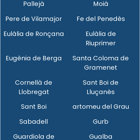
Pallejà
Moià
Pere de Vilamajor
Fe del Penedès
Eulàlia de Ronçana
Eulàlia de
Riuprimer
Eugènia de Berga
Santa Coloma de
Gramenet
Cornellà de
Sant Boi de
Llobregat
Lluçanès
Sant Boi
artomeu del Grau
Sabadell
Gurb
Guardiola de
Gualba