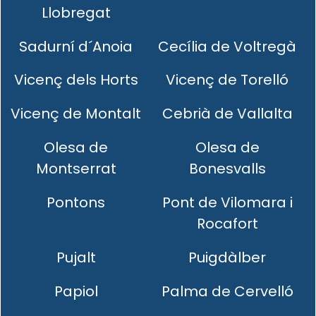
Llobregat
Sadurní d´Anoia
Cecília de Voltregà
Vicenç dels Horts
Vicenç de Torelló
Vicenç de Montalt
Cebrià de Vallalta
Olesa de
Olesa de
Montserrat
Bonesvalls
Pontons
Pont de Vilomara i
Rocafort
Pujalt
Puigdàlber
Papiol
Palma de Cervelló