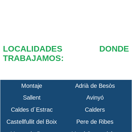
LOCALIDADES DONDE
TRABAJAMOS:
Montaje
Adrià de Besòs
Sallent
Avinyó
Caldes d´Estrac
Calders
Castellfullit del Boix
Pere de Ribes