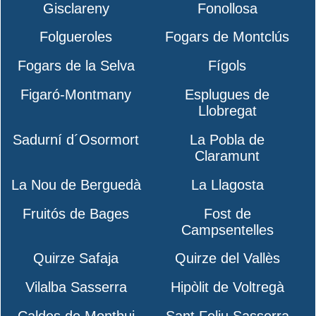
Gisclareny
Fonollosa
Folgueroles
Fogars de Montclús
Fogars de la Selva
Fígols
Figaró-Montmany
Esplugues de
Llobregat
Sadurní d´Osormort
La Pobla de
Claramunt
La Nou de Berguedà
La Llagosta
Fruitós de Bages
Fost de
Campsentelles
Quirze Safaja
Quirze del Vallès
Vilalba Sasserra
Hipòlit de Voltregà
Caldes de Montbui
Sant Feliu Sasserra