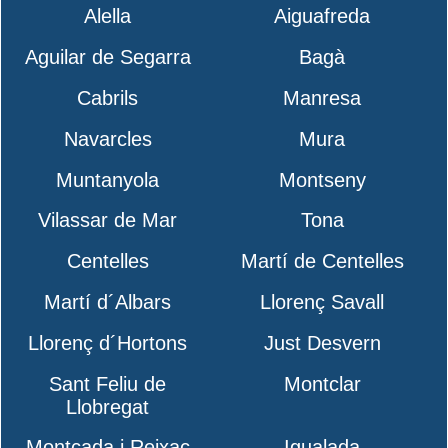
Alella
Aiguafreda
Aguilar de Segarra
Bagà
Cabrils
Manresa
Navarcles
Mura
Muntanyola
Montseny
Vilassar de Mar
Tona
Centelles
Martí de Centelles
Martí d´Albars
Llorenç Savall
Llorenç d´Hortons
Just Desvern
Sant Feliu de
Montclar
Llobregat
Montcada i Reixac
Igualada