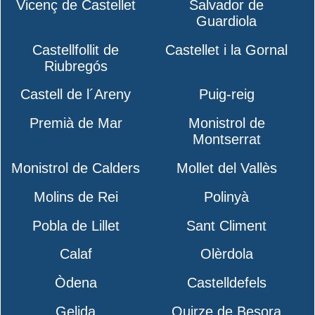
Vicenç de Castellet
Salvador de
Guardiola
Castellfollit de
Castellet i la Gornal
Riubregós
Castell de l´Areny
Puig-reig
Premià de Mar
Monistrol de
Montserrat
Monistrol de Calders
Mollet del Vallès
Molins de Rei
Polinyà
Pobla de Lillet
Sant Climent
Calaf
Olèrdola
Òdena
Castelldefels
Gelida
Quirze de Besora