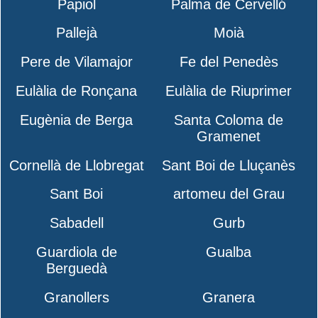
Papiol
Palma de Cervelló
Pallejà
Moià
Pere de Vilamajor
Fe del Penedès
Eulàlia de Ronçana
Eulàlia de Riuprimer
Eugènia de Berga
Santa Coloma de
Gramenet
Cornellà de Llobregat
Sant Boi de Lluçanès
Sant Boi
artomeu del Grau
Sabadell
Gurb
Guardiola de
Gualba
Berguedà
Granollers
Granera