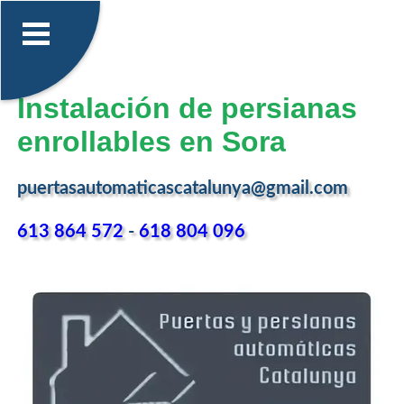
Instalación de persianas
enrollables en Sora
puertasautomaticascatalunya@gmail.com
613 864 572
-
618 804 096