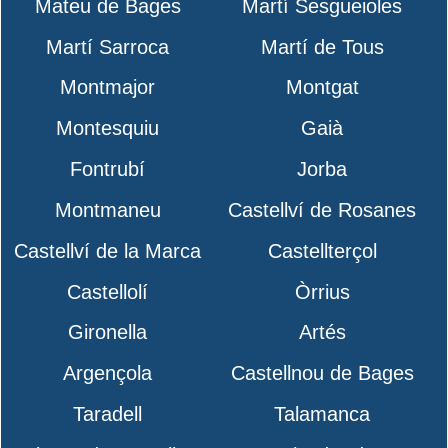
Mateu de Bages
Martí Sesgueioles
Martí Sarroca
Martí de Tous
Montmajor
Montgat
Montesquiu
Gaià
Fontrubí
Jorba
Montmaneu
Castellví de Rosanes
Castellví de la Marca
Castellterçol
Castellolí
Òrrius
Gironella
Artés
Argençola
Castellnou de Bages
Taradell
Talamanca