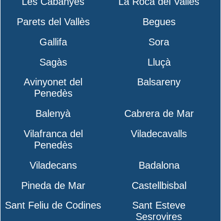
Les Cabanyes
La Roca del Vallès
Parets del Vallès
Begues
Gallifa
Sora
Sagàs
Lluçà
Avinyonet del
Balsareny
Penedès
Balenyà
Cabrera de Mar
Vilafranca del
Viladecavalls
Penedès
Viladecans
Badalona
Pineda de Mar
Castellbisbal
Sant Feliu de Codines
Sant Esteve
Sesrovires