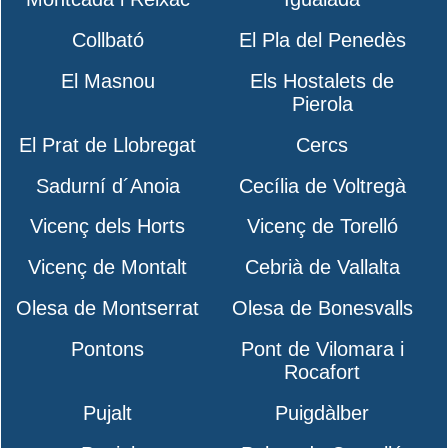
Collbató
El Pla del Penedès
El Masnou
Els Hostalets de
Pierola
El Prat de Llobregat
Cercs
Sadurní d´Anoia
Cecília de Voltregà
Vicenç dels Horts
Vicenç de Torelló
Vicenç de Montalt
Cebrià de Vallalta
Olesa de Montserrat
Olesa de Bonesvalls
Pontons
Pont de Vilomara i
Rocafort
Pujalt
Puigdàlber