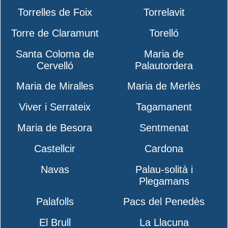
Torrelles de Foix
Torrelavit
Torre de Claramunt
Torelló
Santa Coloma de
Maria de
Cervelló
Palautordera
Maria de Miralles
Maria de Merlès
Viver i Serrateix
Tagamanent
Maria de Besora
Sentmenat
Castellcir
Cardona
Navas
Palau-solità i
Plegamans
Palafolls
Pacs del Penedès
El Brull
La Llacuna