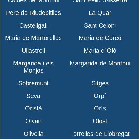
Pere de Riudebitlles
La Quar
Castellgalí
Sant Celoni
Maria de Martorelles
Maria de Corcó
Ullastrell
Maria d´Oló
Margarida i els
Margarida de Montbui
Monjos
Sobremunt
Sitges
Seva
Orpí
Oristà
Orís
Olvan
Olost
Olivella
Torrelles de Llobregat