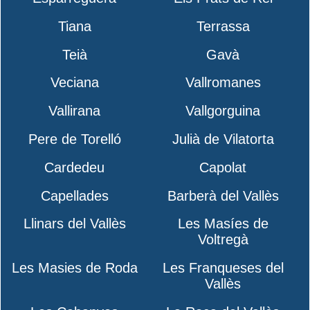
Tiana
Terrassa
Teià
Gavà
Veciana
Vallromanes
Vallirana
Vallgorguina
Pere de Torelló
Julià de Vilatorta
Cardedeu
Capolat
Capellades
Barberà del Vallès
Llinars del Vallès
Les Masíes de
Voltregà
Les Masies de Roda
Les Franqueses del
Vallès