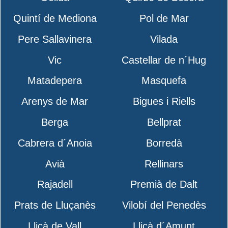
Quintí de Mediona
Pol de Mar
Pere Sallavinera
Vilada
Vic
Castellar de n´Hug
Matadepera
Masquefa
Arenys de Mar
Bigues i Riells
Berga
Bellprat
Cabrera d´Anoia
Borredà
Avià
Rellinars
Rajadell
Premià de Dalt
Prats de Lluçanès
Vilobí del Penedès
Lliçà de Vall
Lliçà d´Amunt