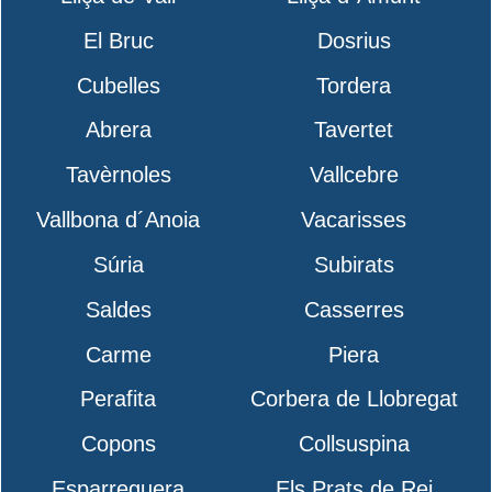
El Bruc
Dosrius
Cubelles
Tordera
Abrera
Tavertet
Tavèrnoles
Vallcebre
Vallbona d´Anoia
Vacarisses
Súria
Subirats
Saldes
Casserres
Carme
Piera
Perafita
Corbera de Llobregat
Copons
Collsuspina
Esparreguera
Els Prats de Rei