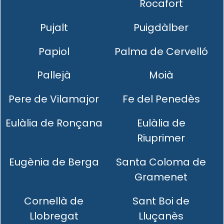
Rocafort
Pujalt
Puigdàlber
Papiol
Palma de Cervelló
Pallejà
Moià
Pere de Vilamajor
Fe del Penedès
Eulàlia de Ronçana
Eulàlia de
Riuprimer
Eugènia de Berga
Santa Coloma de
Gramenet
Cornellà de
Sant Boi de
Llobregat
Lluçanès