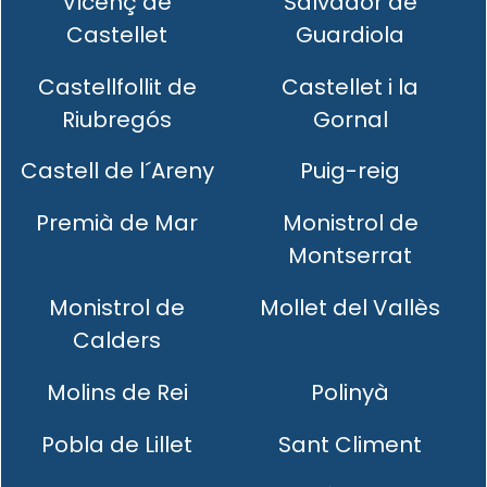
Vicenç de
Salvador de
Castellet
Guardiola
Castellfollit de
Castellet i la
Riubregós
Gornal
Castell de l´Areny
Puig-reig
Premià de Mar
Monistrol de
Montserrat
Monistrol de
Mollet del Vallès
Calders
Molins de Rei
Polinyà
Pobla de Lillet
Sant Climent