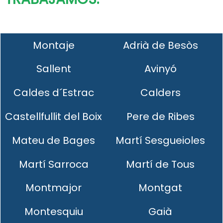
Montaje
Adrià de Besòs
Sallent
Avinyó
Caldes d´Estrac
Calders
Castellfullit del Boix
Pere de Ribes
Mateu de Bages
Martí Sesgueioles
Martí Sarroca
Martí de Tous
Montmajor
Montgat
Montesquiu
Gaià