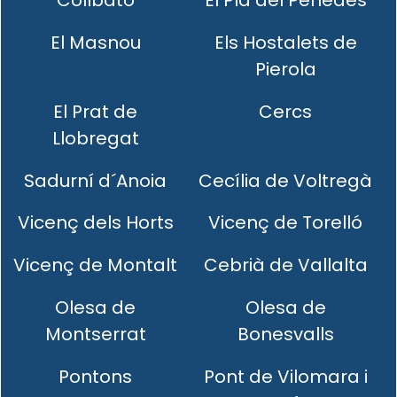
Collbató
El Pla del Penedès
El Masnou
Els Hostalets de
Pierola
El Prat de
Cercs
Llobregat
Sadurní d´Anoia
Cecília de Voltregà
Vicenç dels Horts
Vicenç de Torelló
Vicenç de Montalt
Cebrià de Vallalta
Olesa de
Olesa de
Montserrat
Bonesvalls
Pontons
Pont de Vilomara i