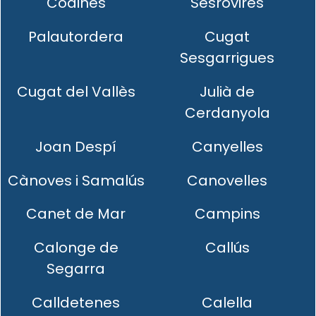
Codines
Sesrovires
Palautordera
Cugat
Sesgarrigues
Cugat del Vallès
Julià de
Cerdanyola
Joan Despí
Canyelles
Cànoves i Samalús
Canovelles
Canet de Mar
Campins
Calonge de
Callús
Segarra
Calldetenes
Calella