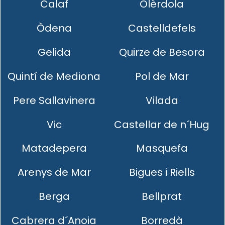
Calaf
Olèrdola
Òdena
Castelldefels
Gelida
Quirze de Besora
Quintí de Mediona
Pol de Mar
Pere Sallavinera
Vilada
Vic
Castellar de n´Hug
Matadepera
Masquefa
Arenys de Mar
Bigues i Riells
Berga
Bellprat
Cabrera d´Anoia
Borredà