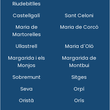
Riudebitlles
Castellgalí
Sant Celoni
Maria de
Maria de Corcó
Martorelles
Ullastrell
Maria d´Oló
Margarida i els
Margarida de
Monjos
Montbui
Sobremunt
Sitges
Seva
Orpí
Oristà
Orís