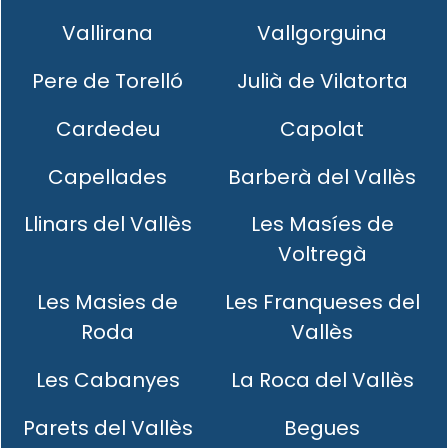
Vallirana
Vallgorguina
Pere de Torelló
Julià de Vilatorta
Cardedeu
Capolat
Capellades
Barberà del Vallès
Llinars del Vallès
Les Masíes de
Voltregà
Les Masies de
Les Franqueses del
Roda
Vallès
Les Cabanyes
La Roca del Vallès
Parets del Vallès
Begues