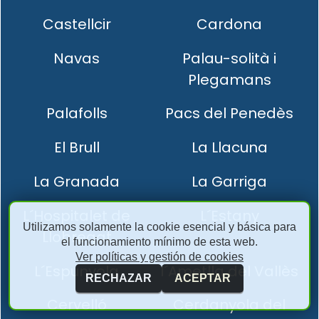
Castellcir
Cardona
Navas
Palau-solità i
Plegamans
Palafolls
Pacs del Penedès
El Brull
La Llacuna
La Granada
La Garriga
L´Hospitalet de
L´Estany
Utilizamos solamente la cookie esencial y básica para
Llobregat
el funcionamiento mínimo de esta web.
Ver políticas y gestión de cookies
L´Espunyola
l´Ametlla del Vallès
RECHAZAR
ACEPTAR
Cervelló
Cerdanyola del