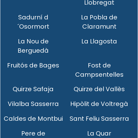
Llobregat
Sadurní d
La Pobla de
´Osormort
Claramunt
La Nou de
La Llagosta
Berguedà
Fruitós de Bages
Fost de
Campsentelles
Quirze Safaja
Quirze del Vallès
Vilalba Sasserra
Hipòlit de Voltregà
Caldes de Montbui
Sant Feliu Sasserra
Pere de
La Quar