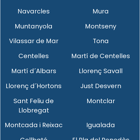
Navarcles
Mura
Muntanyola
Montseny
Vilassar de Mar
Tona
Centelles
Martí de Centelles
Martí d´Albars
Llorenç Savall
Llorenç d´Hortons
Just Desvern
Sant Feliu de
Montclar
Llobregat
Montcada i Reixac
Igualada