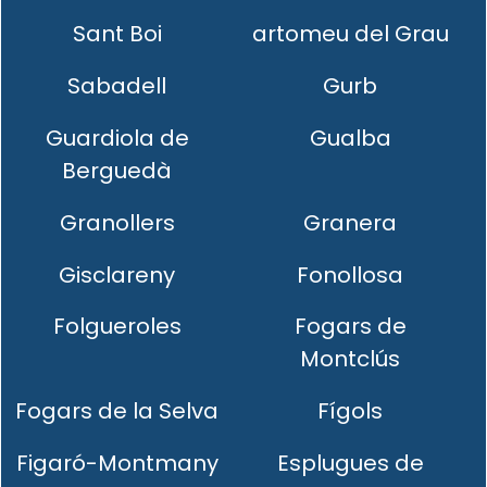
Sant Boi
artomeu del Grau
Sabadell
Gurb
Guardiola de
Gualba
Berguedà
Granollers
Granera
Gisclareny
Fonollosa
Folgueroles
Fogars de
Montclús
Fogars de la Selva
Fígols
Figaró-Montmany
Esplugues de