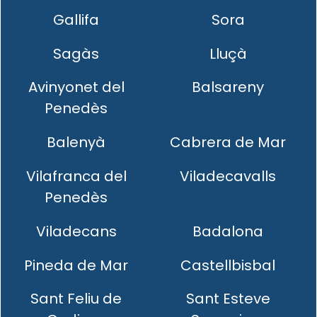
Gallifa
Sora
Sagàs
Lluçà
Avinyonet del
Balsareny
Penedès
Balenyà
Cabrera de Mar
Vilafranca del
Viladecavalls
Penedès
Viladecans
Badalona
Pineda de Mar
Castellbisbal
Sant Feliu de
Sant Esteve