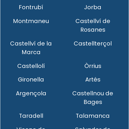
Fontrubí
Jorba
Montmaneu
Castellví de
Rosanes
Castellví de la
Castellterçol
Marca
Castellolí
Òrrius
Gironella
Artés
Argençola
Castellnou de
Bages
Taradell
Talamanca