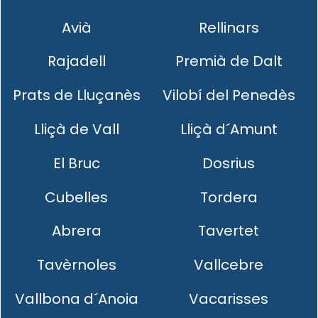
Avià
Rellinars
Rajadell
Premià de Dalt
Prats de Lluçanès
Vilobí del Penedès
Lliçà de Vall
Lliçà d´Amunt
El Bruc
Dosrius
Cubelles
Tordera
Abrera
Tavertet
Tavèrnoles
Vallcebre
Vallbona d´Anoia
Vacarisses