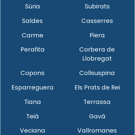
Súria
Subirats
Saldes
Casserres
Carme
Piera
Perafita
Corbera de
Llobregat
Copons
Collsuspina
Esparreguera
Els Prats de Rei
Tiana
Terrassa
Teià
Gavà
Veciana
Vallromanes