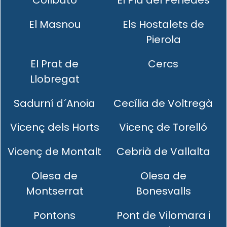
Collbató
El Pla del Penedès
El Masnou
Els Hostalets de
Pierola
El Prat de
Cercs
Llobregat
Sadurní d´Anoia
Cecília de Voltregà
Vicenç dels Horts
Vicenç de Torelló
Vicenç de Montalt
Cebrià de Vallalta
Olesa de
Olesa de
Montserrat
Bonesvalls
Pontons
Pont de Vilomara i