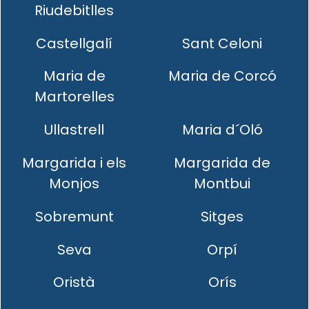
Riudebitlles
Castellgalí
Sant Celoni
Maria de
Maria de Corcó
Martorelles
Ullastrell
Maria d´Oló
Margarida i els
Margarida de
Monjos
Montbui
Sobremunt
Sitges
Seva
Orpí
Oristà
Orís