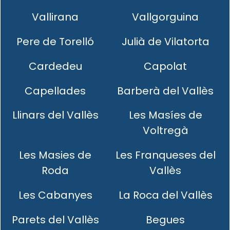
Vallirana
Vallgorguina
Pere de Torelló
Julià de Vilatorta
Cardedeu
Capolat
Capellades
Barberà del Vallès
Llinars del Vallès
Les Masíes de
Voltregà
Les Masies de
Les Franqueses del
Roda
Vallès
Les Cabanyes
La Roca del Vallès
Parets del Vallès
Begues