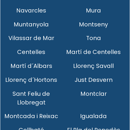
Navarcles
Mura
Muntanyola
Montseny
Vilassar de Mar
Tona
Centelles
Martí de Centelles
Martí d´Albars
Llorenç Savall
Llorenç d´Hortons
Just Desvern
Sant Feliu de
Montclar
Llobregat
Montcada i Reixac
Igualada