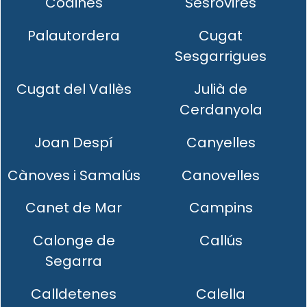
Codines
Sesrovires
Palautordera
Cugat
Sesgarrigues
Cugat del Vallès
Julià de
Cerdanyola
Joan Despí
Canyelles
Cànoves i Samalús
Canovelles
Canet de Mar
Campins
Calonge de
Callús
Segarra
Calldetenes
Calella