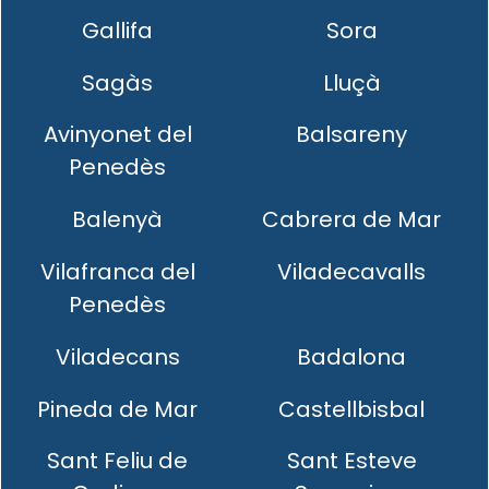
Gallifa
Sora
Sagàs
Lluçà
Avinyonet del
Balsareny
Penedès
Balenyà
Cabrera de Mar
Vilafranca del
Viladecavalls
Penedès
Viladecans
Badalona
Pineda de Mar
Castellbisbal
Sant Feliu de
Sant Esteve