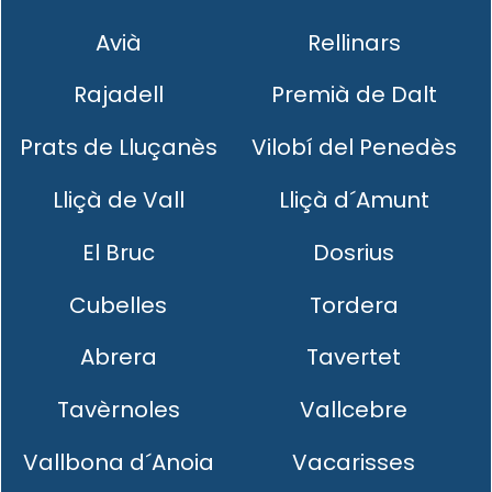
Avià
Rellinars
Rajadell
Premià de Dalt
Prats de Lluçanès
Vilobí del Penedès
Lliçà de Vall
Lliçà d´Amunt
El Bruc
Dosrius
Cubelles
Tordera
Abrera
Tavertet
Tavèrnoles
Vallcebre
Vallbona d´Anoia
Vacarisses