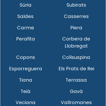
Súria
Subirats
Saldes
Casserres
Carme
Piera
Perafita
Corbera de
Llobregat
Copons
Collsuspina
Esparreguera
Els Prats de Rei
Tiana
Terrassa
Teià
Gavà
Veciana
Vallromanes