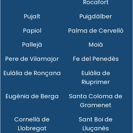
Rocafort
Pujalt
Puigdàlber
Papiol
Palma de Cervelló
Pallejà
Moià
Pere de Vilamajor
Fe del Penedès
Eulàlia de Ronçana
Eulàlia de
Riuprimer
Eugènia de Berga
Santa Coloma de
Gramenet
Cornellà de
Sant Boi de
Llobregat
Lluçanès