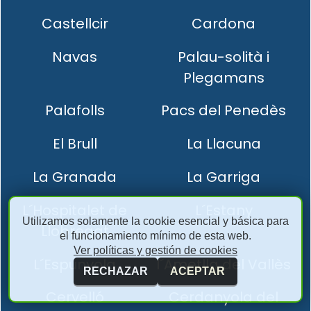
Castellcir
Cardona
Navas
Palau-solità i
Plegamans
Palafolls
Pacs del Penedès
El Brull
La Llacuna
La Granada
La Garriga
L´Hospitalet de
L´Estany
Utilizamos solamente la cookie esencial y básica para
Llobregat
el funcionamiento mínimo de esta web.
Ver políticas y gestión de cookies
L´Espunyola
l´Ametlla del Vallès
RECHAZAR
ACEPTAR
Cervelló
Cerdanyola del