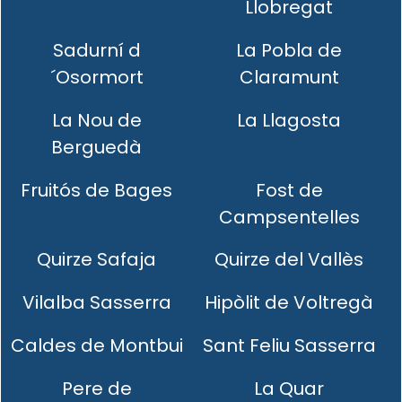
Llobregat
Sadurní d
La Pobla de
´Osormort
Claramunt
La Nou de
La Llagosta
Berguedà
Fruitós de Bages
Fost de
Campsentelles
Quirze Safaja
Quirze del Vallès
Vilalba Sasserra
Hipòlit de Voltregà
Caldes de Montbui
Sant Feliu Sasserra
Pere de
La Quar