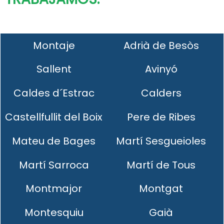
Montaje
Adrià de Besòs
Sallent
Avinyó
Caldes d´Estrac
Calders
Castellfullit del Boix
Pere de Ribes
Mateu de Bages
Martí Sesgueioles
Martí Sarroca
Martí de Tous
Montmajor
Montgat
Montesquiu
Gaià