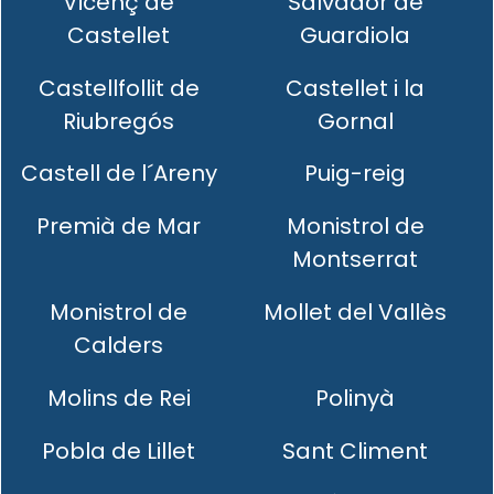
Vicenç de
Salvador de
Castellet
Guardiola
Castellfollit de
Castellet i la
Riubregós
Gornal
Castell de l´Areny
Puig-reig
Premià de Mar
Monistrol de
Montserrat
Monistrol de
Mollet del Vallès
Calders
Molins de Rei
Polinyà
Pobla de Lillet
Sant Climent