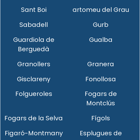
Sant Boi
artomeu del Grau
Sabadell
Gurb
Guardiola de
Gualba
Berguedà
Granollers
Granera
Gisclareny
Fonollosa
Folgueroles
Fogars de
Montclús
Fogars de la Selva
Fígols
Figaró-Montmany
Esplugues de