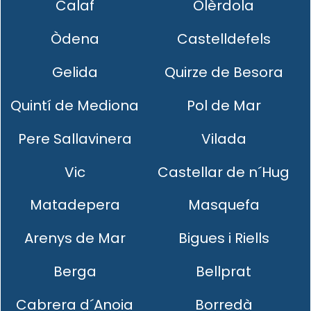
Calaf
Olèrdola
Òdena
Castelldefels
Gelida
Quirze de Besora
Quintí de Mediona
Pol de Mar
Pere Sallavinera
Vilada
Vic
Castellar de n´Hug
Matadepera
Masquefa
Arenys de Mar
Bigues i Riells
Berga
Bellprat
Cabrera d´Anoia
Borredà