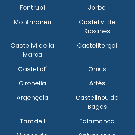
Fontrubí
Jorba
Montmaneu
Castellví de
Rosanes
Castellví de la
Castellterçol
Marca
Castellolí
Òrrius
Gironella
Artés
Argençola
Castellnou de
Bages
Taradell
Talamanca