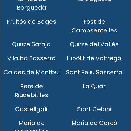
Berguedà
Fruitós de Bages
Fost de
Campsentelles
Quirze Safaja
Quirze del Vallès
Vilalba Sasserra
Hipòlit de Voltregà
Caldes de Montbui
Sant Feliu Sasserra
Pere de
La Quar
Riudebitlles
Castellgalí
Sant Celoni
Maria de
Maria de Corcó