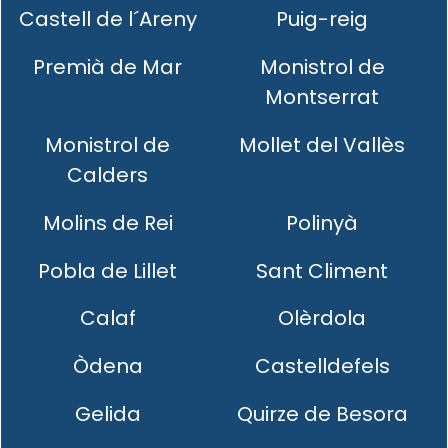
Castell de l´Areny
Puig-reig
Premià de Mar
Monistrol de
Montserrat
Monistrol de
Mollet del Vallès
Calders
Molins de Rei
Polinyà
Pobla de Lillet
Sant Climent
Calaf
Olèrdola
Òdena
Castelldefels
Gelida
Quirze de Besora