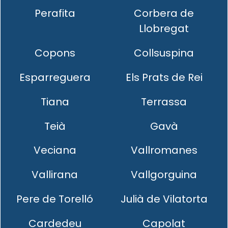
Perafita
Corbera de
Llobregat
Copons
Collsuspina
Esparreguera
Els Prats de Rei
Tiana
Terrassa
Teià
Gavà
Veciana
Vallromanes
Vallirana
Vallgorguina
Pere de Torelló
Julià de Vilatorta
Cardedeu
Capolat