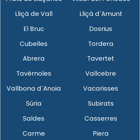
Lliçà de Vall
Lliçà d´Amunt
El Bruc
Dosrius
Cubelles
Tordera
Abrera
Tavertet
Tavèrnoles
Vallcebre
Vallbona d´Anoia
Vacarisses
Súria
Subirats
Saldes
Casserres
Carme
Piera