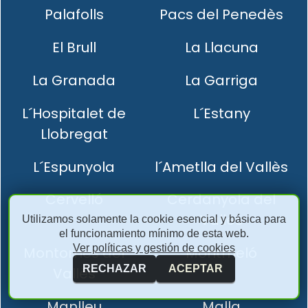
Palafolls
Pacs del Penedès
El Brull
La Llacuna
La Granada
La Garriga
L´Hospitalet de
L´Estany
Llobregat
L´Espunyola
l´Ametlla del Vallès
Cervelló
Cerdanyola del
Vallès
Utilizamos solamente la cookie esencial y básica para
el funcionamiento mínimo de esta web.
Ver políticas y gestión de cookies
Montornès del
Montmeló
RECHAZAR
ACEPTAR
Vallès
Manlleu
Malla