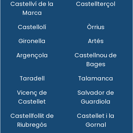
Castellví de la
Castellterçol
Marca
Castellolí
Òrrius
Gironella
Artés
Argençola
Castellnou de
Bages
Taradell
Talamanca
Vicenç de
Salvador de
Castellet
Guardiola
Castellfollit de
Castellet i la
Riubregós
Gornal