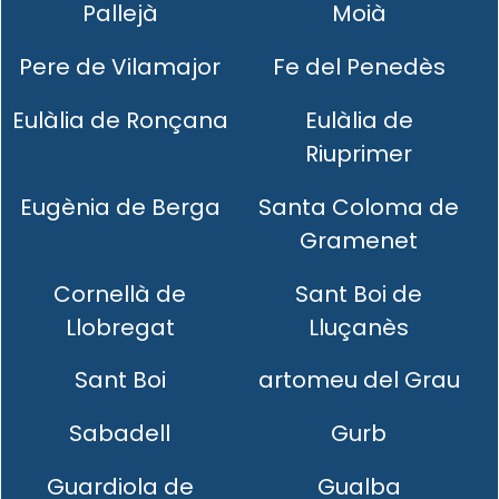
Pallejà
Moià
Pere de Vilamajor
Fe del Penedès
Eulàlia de Ronçana
Eulàlia de
Riuprimer
Eugènia de Berga
Santa Coloma de
Gramenet
Cornellà de
Sant Boi de
Llobregat
Lluçanès
Sant Boi
artomeu del Grau
Sabadell
Gurb
Guardiola de
Gualba