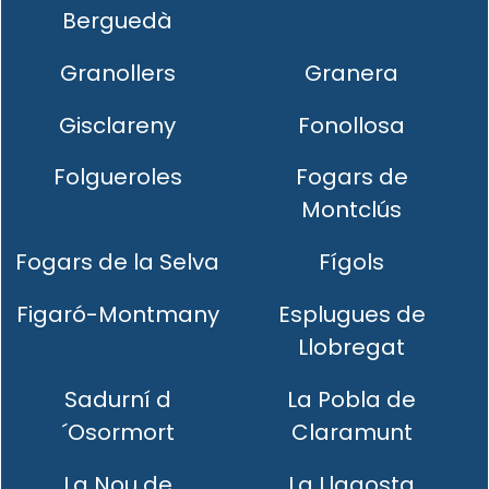
Berguedà
Granollers
Granera
Gisclareny
Fonollosa
Folgueroles
Fogars de
Montclús
Fogars de la Selva
Fígols
Figaró-Montmany
Esplugues de
Llobregat
Sadurní d
La Pobla de
´Osormort
Claramunt
La Nou de
La Llagosta