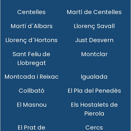
Centelles
Martí de Centelles
Martí d´Albars
Llorenç Savall
Llorenç d´Hortons
Just Desvern
Sant Feliu de
Montclar
Llobregat
Montcada i Reixac
Igualada
Collbató
El Pla del Penedès
El Masnou
Els Hostalets de
Pierola
El Prat de
Cercs