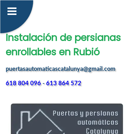
Instalación de persianas
enrollables en Rubió
puertasautomaticascatalunya@gmail.com
618 804 096
-
613 864 572