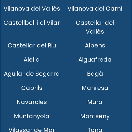
Vilanova del Vallès
Vilanova del Camí
Castellbell i el Vilar
Castellar del
Vallès
Castellar del Riu
Alpens
Alella
Aiguafreda
Aguilar de Segarra
Bagà
Cabrils
Manresa
Navarcles
Mura
Muntanyola
Montseny
Vilassar de Mar
Tona