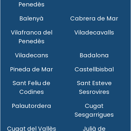
Penedès
Balenyà
Cabrera de Mar
Vilafranca del
Viladecavalls
Penedès
Viladecans
Badalona
Pineda de Mar
Castellbisbal
Sant Feliu de
Sant Esteve
Codines
Sesrovires
Palautordera
Cugat
Sesgarrigues
Cugat del Vallès
Julià de