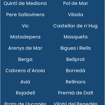
Quintí de Mediona
Pol de Mar
Pere Sallavinera
Vilada
Vic
Castellar de n´Hug
Matadepera
Masquefa
Arenys de Mar
Bigues i Riells
Berga
Bellprat
Cabrera d´Anoia
Borredà
Avià
Rellinars
Rajadell
Premià de Dalt
Prats de Lluçanès
Vilobí del Penedès