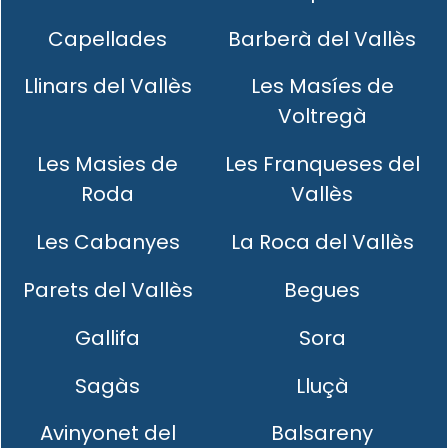
Capellades
Barberà del Vallès
Llinars del Vallès
Les Masíes de
Voltregà
Les Masies de
Les Franqueses del
Roda
Vallès
Les Cabanyes
La Roca del Vallès
Parets del Vallès
Begues
Gallifa
Sora
Sagàs
Lluçà
Avinyonet del
Balsareny