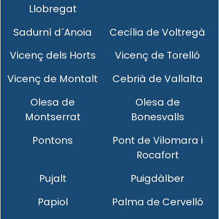
Llobregat
Sadurní d´Anoia
Cecília de Voltregà
Vicenç dels Horts
Vicenç de Torelló
Vicenç de Montalt
Cebrià de Vallalta
Olesa de
Olesa de
Montserrat
Bonesvalls
Pontons
Pont de Vilomara i
Rocafort
Pujalt
Puigdàlber
Papiol
Palma de Cervelló