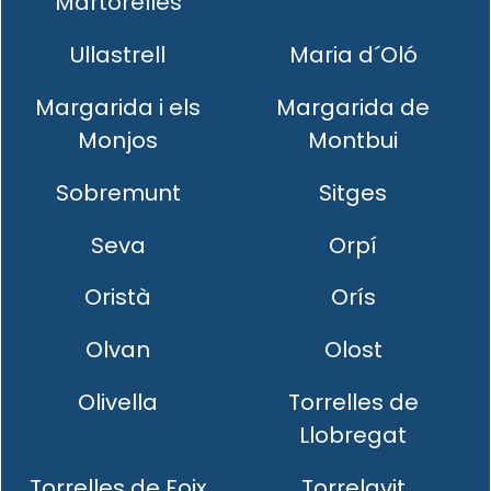
Martorelles
Ullastrell
Maria d´Oló
Margarida i els
Margarida de
Monjos
Montbui
Sobremunt
Sitges
Seva
Orpí
Oristà
Orís
Olvan
Olost
Olivella
Torrelles de
Llobregat
Torrelles de Foix
Torrelavit