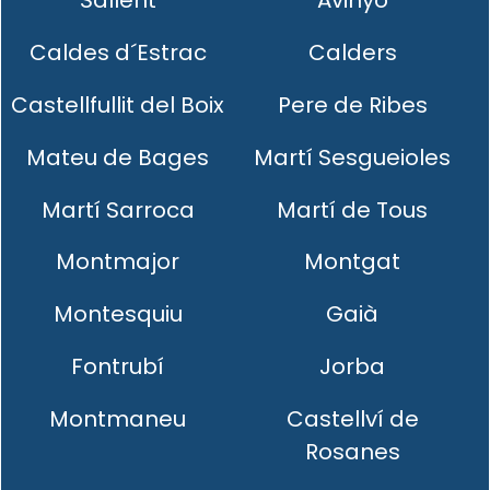
Sallent
Avinyó
Caldes d´Estrac
Calders
Castellfullit del Boix
Pere de Ribes
Mateu de Bages
Martí Sesgueioles
Martí Sarroca
Martí de Tous
Montmajor
Montgat
Montesquiu
Gaià
Fontrubí
Jorba
Montmaneu
Castellví de
Rosanes