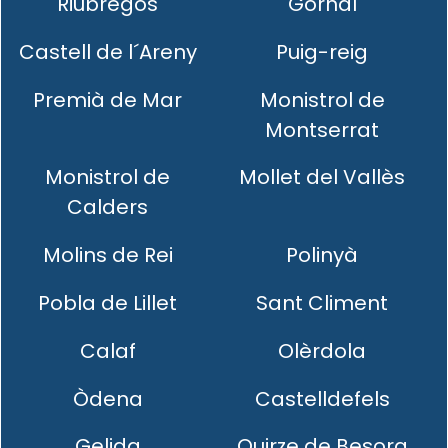
Riubregós
Gornal
Castell de l´Areny
Puig-reig
Premià de Mar
Monistrol de
Montserrat
Monistrol de
Mollet del Vallès
Calders
Molins de Rei
Polinyà
Pobla de Lillet
Sant Climent
Calaf
Olèrdola
Òdena
Castelldefels
Gelida
Quirze de Besora