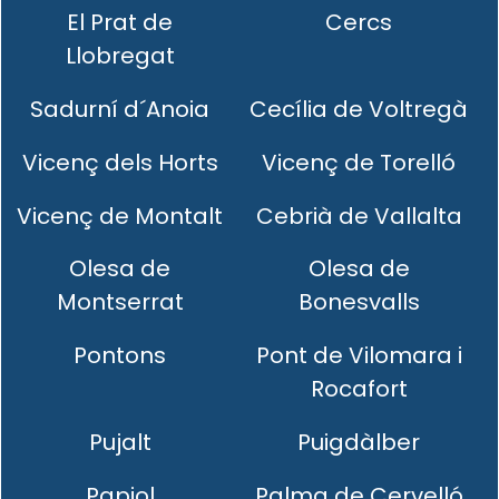
El Prat de
Cercs
Llobregat
Sadurní d´Anoia
Cecília de Voltregà
Vicenç dels Horts
Vicenç de Torelló
Vicenç de Montalt
Cebrià de Vallalta
Olesa de
Olesa de
Montserrat
Bonesvalls
Pontons
Pont de Vilomara i
Rocafort
Pujalt
Puigdàlber
Papiol
Palma de Cervelló