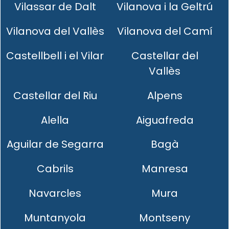
Vilassar de Dalt
Vilanova i la Geltrú
Vilanova del Vallès
Vilanova del Camí
Castellbell i el Vilar
Castellar del
Vallès
Castellar del Riu
Alpens
Alella
Aiguafreda
Aguilar de Segarra
Bagà
Cabrils
Manresa
Navarcles
Mura
Muntanyola
Montseny