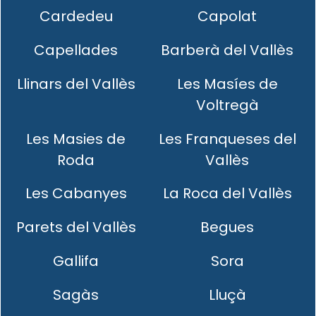
Cardedeu
Capolat
Capellades
Barberà del Vallès
Llinars del Vallès
Les Masíes de
Voltregà
Les Masies de
Les Franqueses del
Roda
Vallès
Les Cabanyes
La Roca del Vallès
Parets del Vallès
Begues
Gallifa
Sora
Sagàs
Lluçà