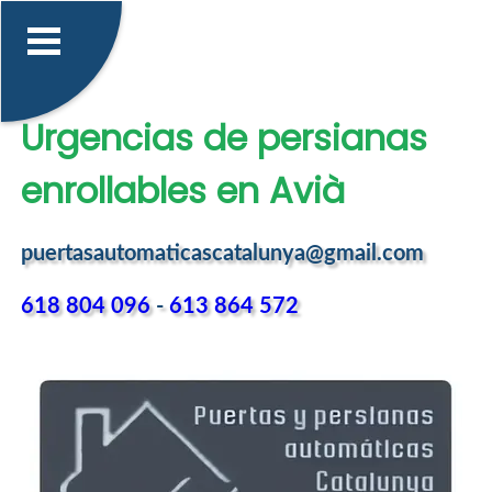
Urgencias de persianas
enrollables en Avià
puertasautomaticascatalunya@gmail.com
618 804 096
-
613 864 572