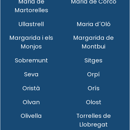
Maria de
Maria de Corcó
Martorelles
Ullastrell
Maria d´Oló
Margarida i els
Margarida de
Monjos
Montbui
Sobremunt
Sitges
Seva
Orpí
Oristà
Orís
Olvan
Olost
Olivella
Torrelles de
Llobregat