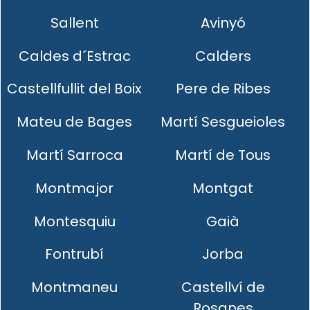
Sallent
Avinyó
Caldes d´Estrac
Calders
Castellfullit del Boix
Pere de Ribes
Mateu de Bages
Martí Sesgueioles
Martí Sarroca
Martí de Tous
Montmajor
Montgat
Montesquiu
Gaià
Fontrubí
Jorba
Montmaneu
Castellví de
Rosanes