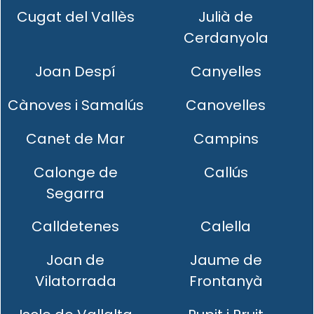
Cugat del Vallès
Julià de
Cerdanyola
Joan Despí
Canyelles
Cànoves i Samalús
Canovelles
Canet de Mar
Campins
Calonge de
Callús
Segarra
Calldetenes
Calella
Joan de
Jaume de
Vilatorrada
Frontanyà