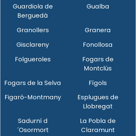
Guardiola de
Gualba
Berguedà
Granollers
Granera
Gisclareny
Fonollosa
Folgueroles
Fogars de
Montclús
Fogars de la Selva
Fígols
Figaró-Montmany
Esplugues de
Llobregat
Sadurní d
La Pobla de
´Osormort
Claramunt