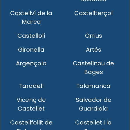
Castellví de la
Castellterçol
Marca
Castellolí
Òrrius
Gironella
Artés
Argençola
Castellnou de
Bages
Taradell
Talamanca
Vicenç de
Salvador de
Castellet
Guardiola
Castellfollit de
Castellet i la