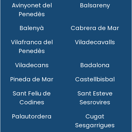
Avinyonet del
Balsareny
Penedès
Balenyà
Cabrera de Mar
Vilafranca del
Viladecavalls
Penedès
Viladecans
Badalona
Pineda de Mar
Castellbisbal
Sant Feliu de
Sant Esteve
Codines
Sesrovires
Palautordera
Cugat
Sesgarrigues