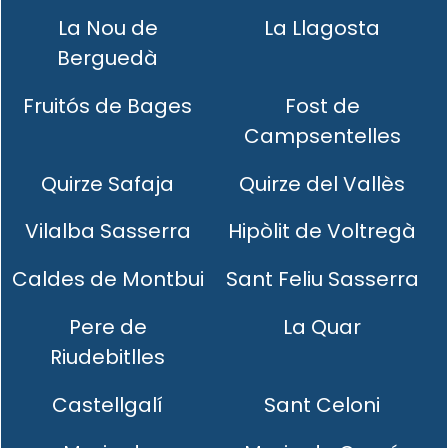
La Nou de
La Llagosta
Berguedà
Fruitós de Bages
Fost de
Campsentelles
Quirze Safaja
Quirze del Vallès
Vilalba Sasserra
Hipòlit de Voltregà
Caldes de Montbui
Sant Feliu Sasserra
Pere de
La Quar
Riudebitlles
Castellgalí
Sant Celoni