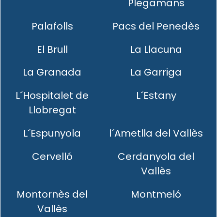
Plegamans
Palafolls
Pacs del Penedès
El Brull
La Llacuna
La Granada
La Garriga
L´Hospitalet de
L´Estany
Llobregat
L´Espunyola
l´Ametlla del Vallès
Cervelló
Cerdanyola del
Vallès
Montornès del
Montmeló
Vallès