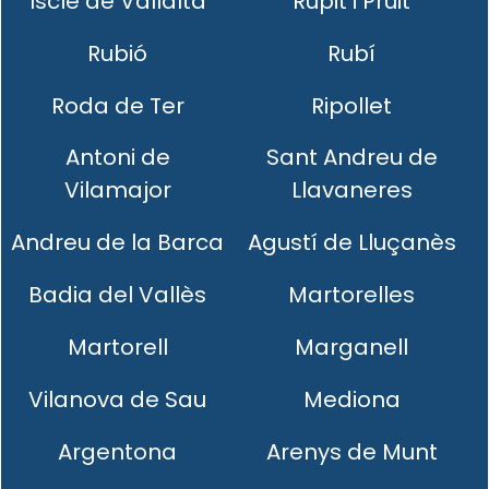
Iscle de Vallalta
Rupit i Pruit
Rubió
Rubí
Roda de Ter
Ripollet
Antoni de
Sant Andreu de
Vilamajor
Llavaneres
Andreu de la Barca
Agustí de Lluçanès
Badia del Vallès
Martorelles
Martorell
Marganell
Vilanova de Sau
Mediona
Argentona
Arenys de Munt