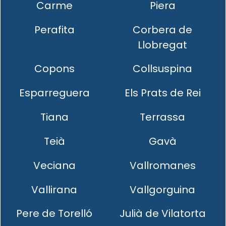
Carme
Piera
Perafita
Corbera de
Llobregat
Copons
Collsuspina
Esparreguera
Els Prats de Rei
Tiana
Terrassa
Teià
Gavà
Veciana
Vallromanes
Vallirana
Vallgorguina
Pere de Torelló
Julià de Vilatorta