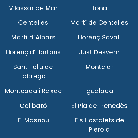
Vilassar de Mar
Tona
Centelles
Martí de Centelles
Martí d´Albars
Llorenç Savall
Llorenç d´Hortons
Just Desvern
Sant Feliu de
Montclar
Llobregat
Montcada i Reixac
Igualada
Collbató
El Pla del Penedès
El Masnou
Els Hostalets de
Pierola