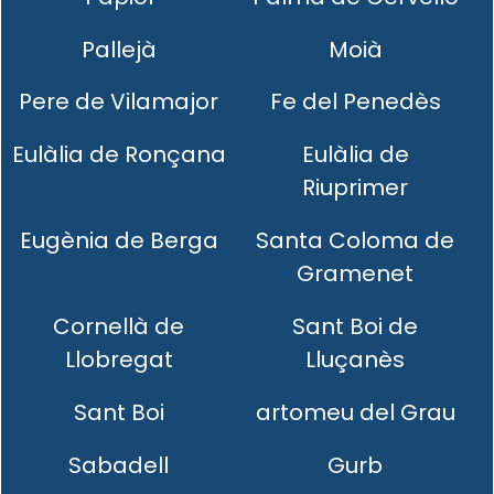
Pallejà
Moià
Pere de Vilamajor
Fe del Penedès
Eulàlia de Ronçana
Eulàlia de
Riuprimer
Eugènia de Berga
Santa Coloma de
Gramenet
Cornellà de
Sant Boi de
Llobregat
Lluçanès
Sant Boi
artomeu del Grau
Sabadell
Gurb