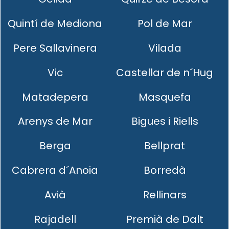
Quintí de Mediona
Pol de Mar
Pere Sallavinera
Vilada
Vic
Castellar de n´Hug
Matadepera
Masquefa
Arenys de Mar
Bigues i Riells
Berga
Bellprat
Cabrera d´Anoia
Borredà
Avià
Rellinars
Rajadell
Premià de Dalt