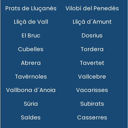
Prats de Lluçanès
Vilobí del Penedès
Lliçà de Vall
Lliçà d´Amunt
El Bruc
Dosrius
Cubelles
Tordera
Abrera
Tavertet
Tavèrnoles
Vallcebre
Vallbona d´Anoia
Vacarisses
Súria
Subirats
Saldes
Casserres