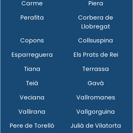
Carme
Piera
Perafita
Corbera de
Llobregat
Copons
Collsuspina
Esparreguera
Els Prats de Rei
Tiana
Terrassa
Teià
Gavà
Veciana
Vallromanes
Vallirana
Vallgorguina
Pere de Torelló
Julià de Vilatorta