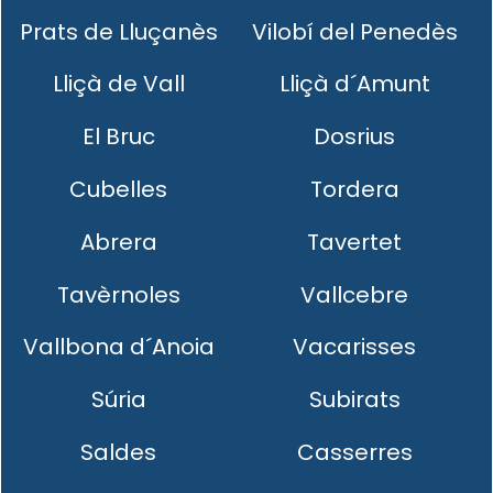
Prats de Lluçanès
Vilobí del Penedès
Lliçà de Vall
Lliçà d´Amunt
El Bruc
Dosrius
Cubelles
Tordera
Abrera
Tavertet
Tavèrnoles
Vallcebre
Vallbona d´Anoia
Vacarisses
Súria
Subirats
Saldes
Casserres