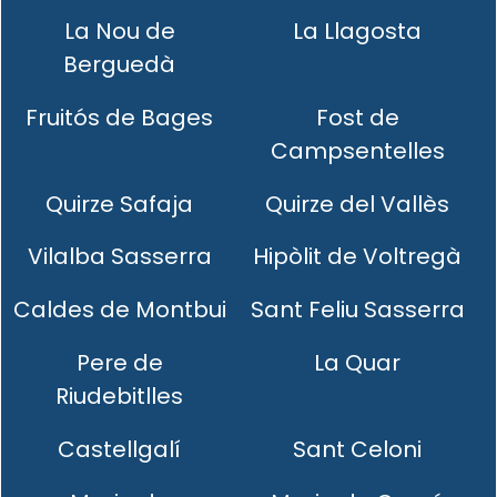
La Nou de
La Llagosta
Berguedà
Fruitós de Bages
Fost de
Campsentelles
Quirze Safaja
Quirze del Vallès
Vilalba Sasserra
Hipòlit de Voltregà
Caldes de Montbui
Sant Feliu Sasserra
Pere de
La Quar
Riudebitlles
Castellgalí
Sant Celoni