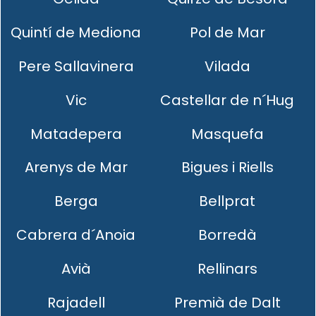
Quintí de Mediona
Pol de Mar
Pere Sallavinera
Vilada
Vic
Castellar de n´Hug
Matadepera
Masquefa
Arenys de Mar
Bigues i Riells
Berga
Bellprat
Cabrera d´Anoia
Borredà
Avià
Rellinars
Rajadell
Premià de Dalt