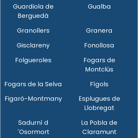
Guardiola de
Gualba
Berguedà
Granollers
Granera
Gisclareny
Fonollosa
Folgueroles
Fogars de
Montclús
Fogars de la Selva
Fígols
Figaró-Montmany
Esplugues de
Llobregat
Sadurní d
La Pobla de
´Osormort
Claramunt