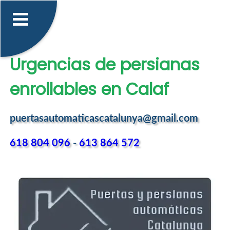
Urgencias de persianas
enrollables en Calaf
puertasautomaticascatalunya@gmail.com
618 804 096
-
613 864 572