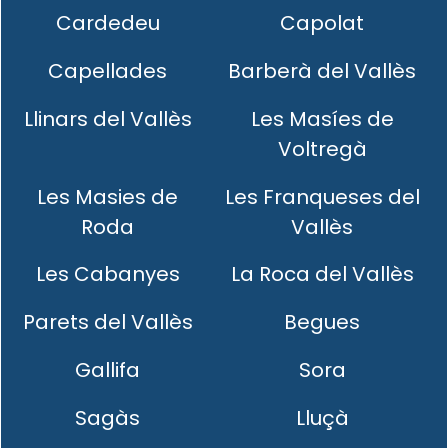
Cardedeu
Capolat
Capellades
Barberà del Vallès
Llinars del Vallès
Les Masíes de
Voltregà
Les Masies de
Les Franqueses del
Roda
Vallès
Les Cabanyes
La Roca del Vallès
Parets del Vallès
Begues
Gallifa
Sora
Sagàs
Lluçà