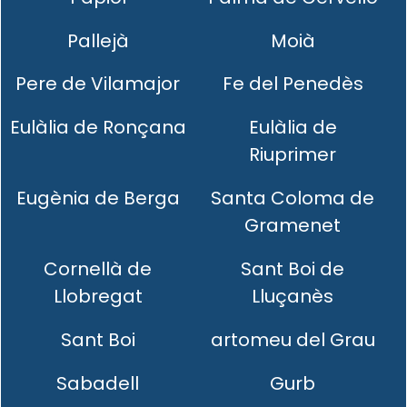
Pallejà
Moià
Pere de Vilamajor
Fe del Penedès
Eulàlia de Ronçana
Eulàlia de
Riuprimer
Eugènia de Berga
Santa Coloma de
Gramenet
Cornellà de
Sant Boi de
Llobregat
Lluçanès
Sant Boi
artomeu del Grau
Sabadell
Gurb