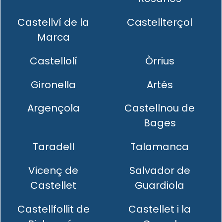
Castellví de la
Castellterçol
Marca
Castellolí
Òrrius
Gironella
Artés
Argençola
Castellnou de
Bages
Taradell
Talamanca
Vicenç de
Salvador de
Castellet
Guardiola
Castellfollit de
Castellet i la