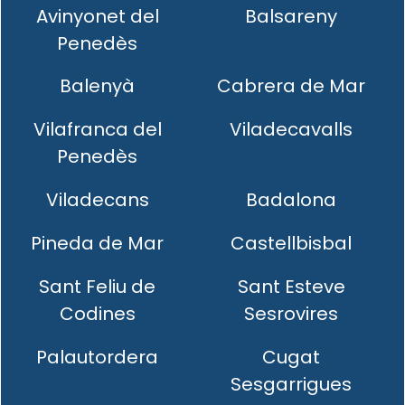
Avinyonet del
Balsareny
Penedès
Balenyà
Cabrera de Mar
Vilafranca del
Viladecavalls
Penedès
Viladecans
Badalona
Pineda de Mar
Castellbisbal
Sant Feliu de
Sant Esteve
Codines
Sesrovires
Palautordera
Cugat
Sesgarrigues