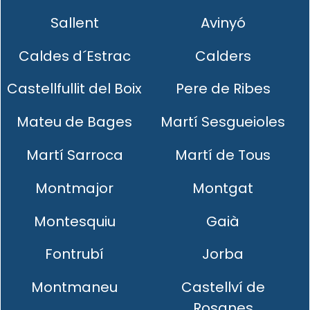
Sallent
Avinyó
Caldes d´Estrac
Calders
Castellfullit del Boix
Pere de Ribes
Mateu de Bages
Martí Sesgueioles
Martí Sarroca
Martí de Tous
Montmajor
Montgat
Montesquiu
Gaià
Fontrubí
Jorba
Montmaneu
Castellví de
Rosanes