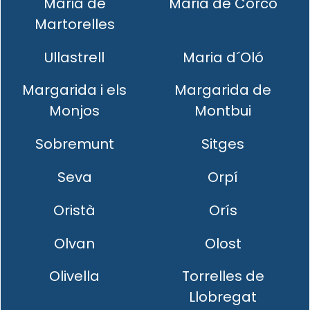
Maria de
Maria de Corcó
Martorelles
Ullastrell
Maria d´Oló
Margarida i els
Margarida de
Monjos
Montbui
Sobremunt
Sitges
Seva
Orpí
Oristà
Orís
Olvan
Olost
Olivella
Torrelles de
Llobregat