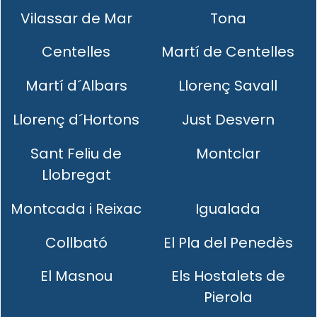
Vilassar de Mar
Tona
Centelles
Martí de Centelles
Martí d´Albars
Llorenç Savall
Llorenç d´Hortons
Just Desvern
Sant Feliu de
Montclar
Llobregat
Montcada i Reixac
Igualada
Collbató
El Pla del Penedès
El Masnou
Els Hostalets de
Pierola