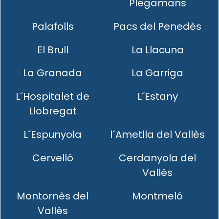
Plegamans
Palafolls
Pacs del Penedès
El Brull
La Llacuna
La Granada
La Garriga
L´Hospitalet de
L´Estany
Llobregat
L´Espunyola
l´Ametlla del Vallès
Cervelló
Cerdanyola del
Vallès
Montornès del
Montmeló
Vallès