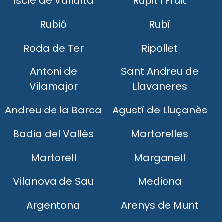
Iscle de Vallalta
Rupit i Pruit
Rubió
Rubí
Roda de Ter
Ripollet
Antoni de
Sant Andreu de
Vilamajor
Llavaneres
Andreu de la Barca
Agustí de Lluçanès
Badia del Vallès
Martorelles
Martorell
Marganell
Vilanova de Sau
Mediona
Argentona
Arenys de Munt