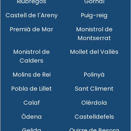
Riubregós
Gornal
Castell de l´Areny
Puig-reig
Premià de Mar
Monistrol de
Montserrat
Monistrol de
Mollet del Vallès
Calders
Molins de Rei
Polinyà
Pobla de Lillet
Sant Climent
Calaf
Olèrdola
Òdena
Castelldefels
Gelida
Quirze de Besora