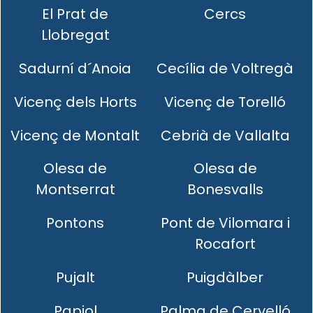
El Prat de
Cercs
Llobregat
Sadurní d´Anoia
Cecília de Voltregà
Vicenç dels Horts
Vicenç de Torelló
Vicenç de Montalt
Cebrià de Vallalta
Olesa de
Olesa de
Montserrat
Bonesvalls
Pontons
Pont de Vilomara i
Rocafort
Pujalt
Puigdàlber
Papiol
Palma de Cervelló