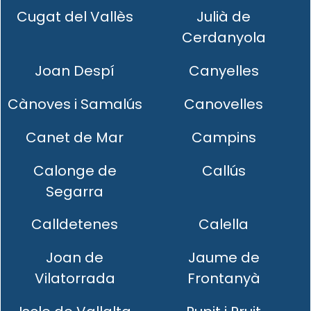
Cugat del Vallès
Julià de
Cerdanyola
Joan Despí
Canyelles
Cànoves i Samalús
Canovelles
Canet de Mar
Campins
Calonge de
Callús
Segarra
Calldetenes
Calella
Joan de
Jaume de
Vilatorrada
Frontanyà