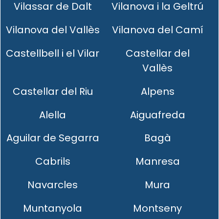
Vilassar de Dalt
Vilanova i la Geltrú
Vilanova del Vallès
Vilanova del Camí
Castellbell i el Vilar
Castellar del
Vallès
Castellar del Riu
Alpens
Alella
Aiguafreda
Aguilar de Segarra
Bagà
Cabrils
Manresa
Navarcles
Mura
Muntanyola
Montseny