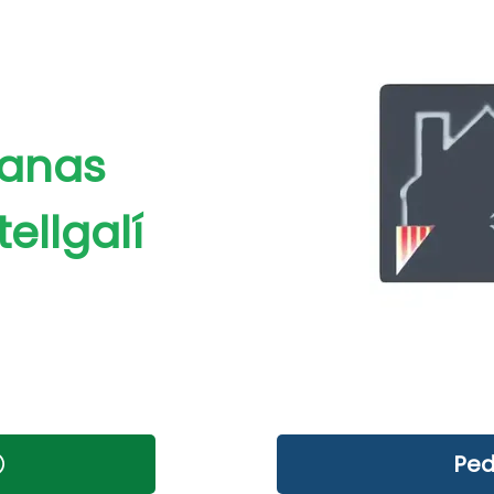
ianas
ellgalí
Ped