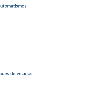
 automatismos.
dades de vecinos.
.