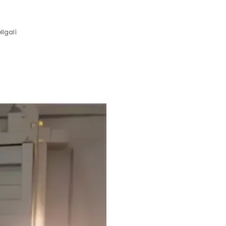
llgalí