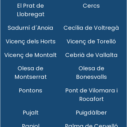
El Prat de
Cercs
Llobregat
Sadurní d´Anoia
Cecília de Voltregà
Vicenç dels Horts
Vicenç de Torelló
Vicenç de Montalt
Cebrià de Vallalta
Olesa de
Olesa de
Montserrat
Bonesvalls
Pontons
Pont de Vilomara i
Rocafort
Pujalt
Puigdàlber
Papiol
Palma de Cervelló