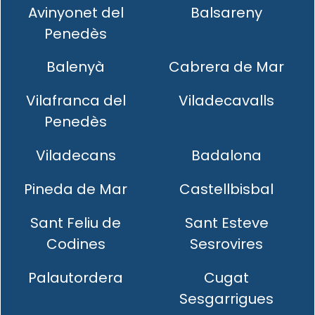
Avinyonet del
Balsareny
Penedès
Balenyà
Cabrera de Mar
Vilafranca del
Viladecavalls
Penedès
Viladecans
Badalona
Pineda de Mar
Castellbisbal
Sant Feliu de
Sant Esteve
Codines
Sesrovires
Palautordera
Cugat
Sesgarrigues