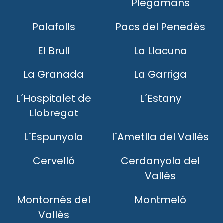
Plegamans
Palafolls
Pacs del Penedès
El Brull
La Llacuna
La Granada
La Garriga
L´Hospitalet de
L´Estany
Llobregat
L´Espunyola
l´Ametlla del Vallès
Cervelló
Cerdanyola del
Vallès
Montornès del
Montmeló
Vallès