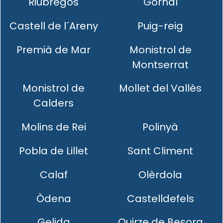
Riubregós
Gornal
Castell de l´Areny
Puig-reig
Premià de Mar
Monistrol de
Montserrat
Monistrol de
Mollet del Vallès
Calders
Molins de Rei
Polinyà
Pobla de Lillet
Sant Climent
Calaf
Olèrdola
Òdena
Castelldefels
Gelida
Quirze de Besora