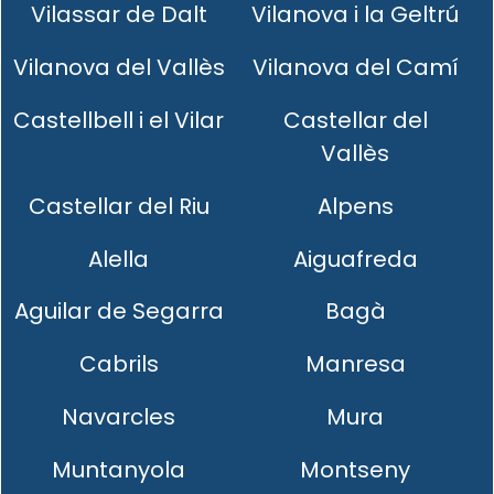
Vilassar de Dalt
Vilanova i la Geltrú
Vilanova del Vallès
Vilanova del Camí
Castellbell i el Vilar
Castellar del
Vallès
Castellar del Riu
Alpens
Alella
Aiguafreda
Aguilar de Segarra
Bagà
Cabrils
Manresa
Navarcles
Mura
Muntanyola
Montseny