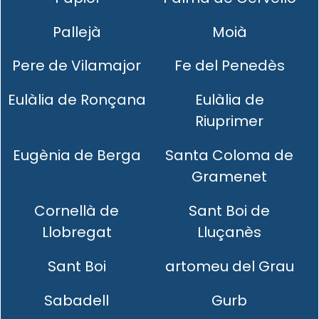
Pallejà
Moià
Pere de Vilamajor
Fe del Penedès
Eulàlia de Ronçana
Eulàlia de
Riuprimer
Eugènia de Berga
Santa Coloma de
Gramenet
Cornellà de
Sant Boi de
Llobregat
Lluçanès
Sant Boi
artomeu del Grau
Sabadell
Gurb