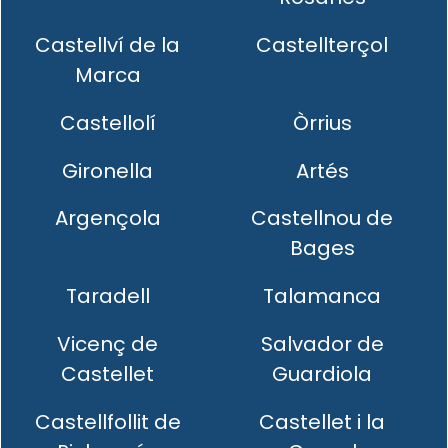
Castellví de la
Castellterçol
Marca
Castellolí
Òrrius
Gironella
Artés
Argençola
Castellnou de
Bages
Taradell
Talamanca
Vicenç de
Salvador de
Castellet
Guardiola
Castellfollit de
Castellet i la