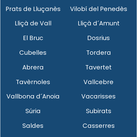
Prats de Lluçanès
Vilobí del Penedès
Lliçà de Vall
Lliçà d´Amunt
El Bruc
Dosrius
Cubelles
Tordera
Abrera
Tavertet
Tavèrnoles
Vallcebre
Vallbona d´Anoia
Vacarisses
Súria
Subirats
Saldes
Casserres