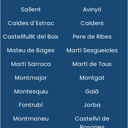
Sallent
Avinyó
Caldes d´Estrac
Calders
Castellfullit del Boix
Pere de Ribes
Mateu de Bages
Martí Sesgueioles
Martí Sarroca
Martí de Tous
Montmajor
Montgat
Montesquiu
Gaià
Fontrubí
Jorba
Montmaneu
Castellví de
Rosanes