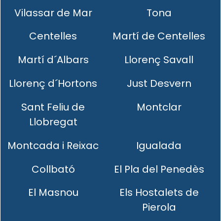
Vilassar de Mar
Tona
Centelles
Martí de Centelles
Martí d´Albars
Llorenç Savall
Llorenç d´Hortons
Just Desvern
Sant Feliu de
Montclar
Llobregat
Montcada i Reixac
Igualada
Collbató
El Pla del Penedès
El Masnou
Els Hostalets de
Pierola