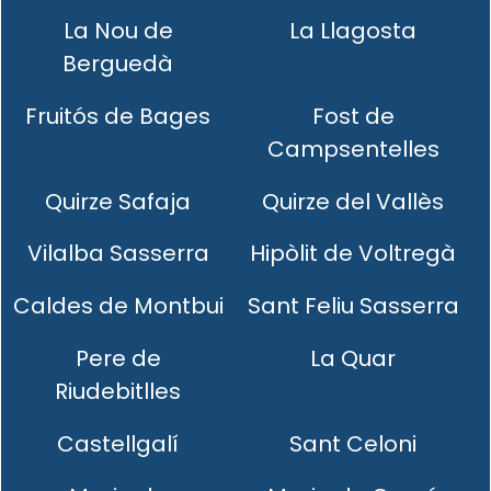
La Nou de
La Llagosta
Berguedà
Fruitós de Bages
Fost de
Campsentelles
Quirze Safaja
Quirze del Vallès
Vilalba Sasserra
Hipòlit de Voltregà
Caldes de Montbui
Sant Feliu Sasserra
Pere de
La Quar
Riudebitlles
Castellgalí
Sant Celoni