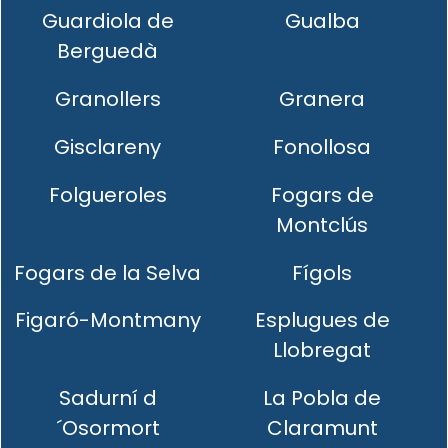
Guardiola de
Gualba
Berguedà
Granollers
Granera
Gisclareny
Fonollosa
Folgueroles
Fogars de
Montclús
Fogars de la Selva
Fígols
Figaró-Montmany
Esplugues de
Llobregat
Sadurní d
La Pobla de
´Osormort
Claramunt