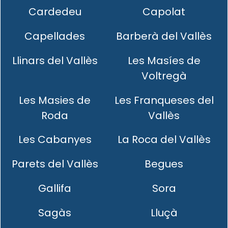
Cardedeu
Capolat
Capellades
Barberà del Vallès
Llinars del Vallès
Les Masíes de
Voltregà
Les Masies de
Les Franqueses del
Roda
Vallès
Les Cabanyes
La Roca del Vallès
Parets del Vallès
Begues
Gallifa
Sora
Sagàs
Lluçà