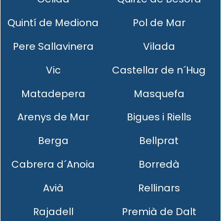
Quintí de Mediona
Pol de Mar
Pere Sallavinera
Vilada
Vic
Castellar de n´Hug
Matadepera
Masquefa
Arenys de Mar
Bigues i Riells
Berga
Bellprat
Cabrera d´Anoia
Borredà
Avià
Rellinars
Rajadell
Premià de Dalt