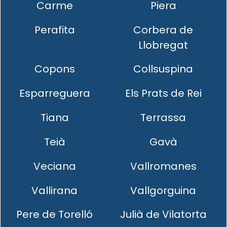
Carme
Piera
Perafita
Corbera de
Llobregat
Copons
Collsuspina
Esparreguera
Els Prats de Rei
Tiana
Terrassa
Teià
Gavà
Veciana
Vallromanes
Vallirana
Vallgorguina
Pere de Torelló
Julià de Vilatorta