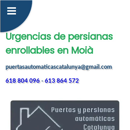
Urgencias de persianas
enrollables en Moià
puertasautomaticascatalunya@gmail.com
618 804 096
-
613 864 572