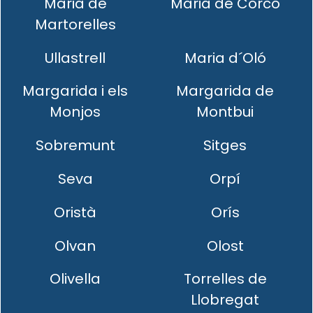
Maria de
Maria de Corcó
Martorelles
Ullastrell
Maria d´Oló
Margarida i els
Margarida de
Monjos
Montbui
Sobremunt
Sitges
Seva
Orpí
Oristà
Orís
Olvan
Olost
Olivella
Torrelles de
Llobregat