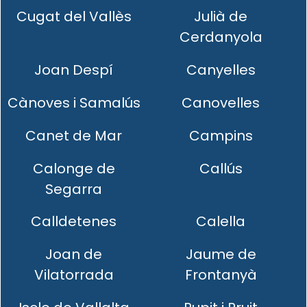
Cugat del Vallès
Julià de
Cerdanyola
Joan Despí
Canyelles
Cànoves i Samalús
Canovelles
Canet de Mar
Campins
Calonge de
Callús
Segarra
Calldetenes
Calella
Joan de
Jaume de
Vilatorrada
Frontanyà