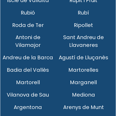
Iscle de Vallalta
Rupit i Pruit
Rubió
Rubí
Roda de Ter
Ripollet
Antoni de
Sant Andreu de
Vilamajor
Llavaneres
Andreu de la Barca
Agustí de Lluçanès
Badia del Vallès
Martorelles
Martorell
Marganell
Vilanova de Sau
Mediona
Argentona
Arenys de Munt