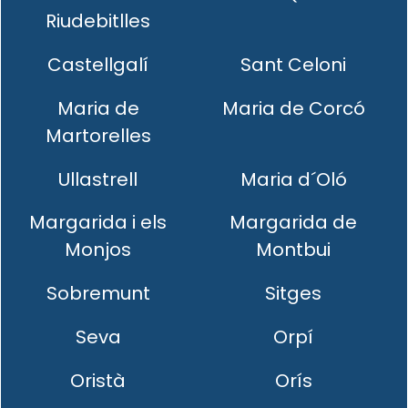
Riudebitlles
Castellgalí
Sant Celoni
Maria de
Maria de Corcó
Martorelles
Ullastrell
Maria d´Oló
Margarida i els
Margarida de
Monjos
Montbui
Sobremunt
Sitges
Seva
Orpí
Oristà
Orís