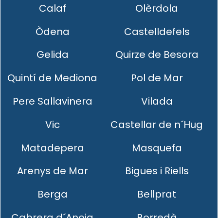
Calaf
Olèrdola
Òdena
Castelldefels
Gelida
Quirze de Besora
Quintí de Mediona
Pol de Mar
Pere Sallavinera
Vilada
Vic
Castellar de n´Hug
Matadepera
Masquefa
Arenys de Mar
Bigues i Riells
Berga
Bellprat
Cabrera d´Anoia
Borredà