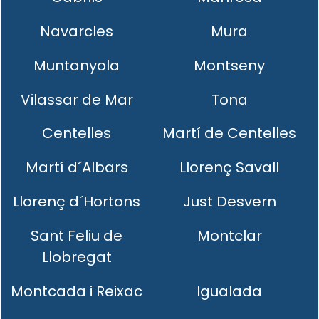
Navarcles
Mura
Muntanyola
Montseny
Vilassar de Mar
Tona
Centelles
Martí de Centelles
Martí d´Albars
Llorenç Savall
Llorenç d´Hortons
Just Desvern
Sant Feliu de
Montclar
Llobregat
Montcada i Reixac
Igualada