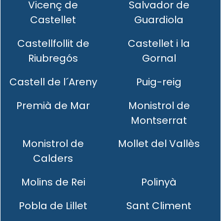
Vicenç de
Salvador de
Castellet
Guardiola
Castellfollit de
Castellet i la
Riubregós
Gornal
Castell de l´Areny
Puig-reig
Premià de Mar
Monistrol de
Montserrat
Monistrol de
Mollet del Vallès
Calders
Molins de Rei
Polinyà
Pobla de Lillet
Sant Climent