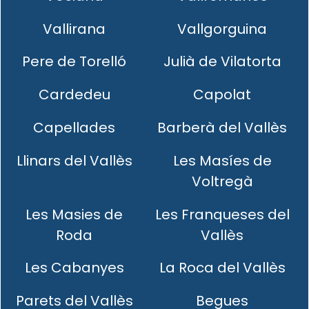
Vallirana
Vallgorguina
Pere de Torelló
Julià de Vilatorta
Cardedeu
Capolat
Capellades
Barberà del Vallès
Llinars del Vallès
Les Masíes de
Voltregà
Les Masies de
Les Franqueses del
Roda
Vallès
Les Cabanyes
La Roca del Vallès
Parets del Vallès
Begues