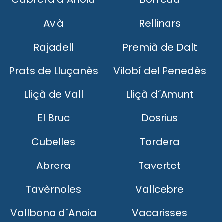
Avià
Rellinars
Rajadell
Premià de Dalt
Prats de Lluçanès
Vilobí del Penedès
Lliçà de Vall
Lliçà d´Amunt
El Bruc
Dosrius
Cubelles
Tordera
Abrera
Tavertet
Tavèrnoles
Vallcebre
Vallbona d´Anoia
Vacarisses