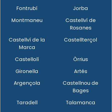
Fontrubí
Jorba
Montmaneu
Castellví de
Rosanes
Castellví de la
Castellterçol
Marca
Castellolí
Òrrius
Gironella
Artés
Argençola
Castellnou de
Bages
Taradell
Talamanca