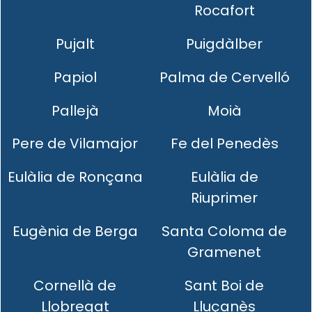
Rocafort
Pujalt
Puigdàlber
Papiol
Palma de Cervelló
Pallejà
Moià
Pere de Vilamajor
Fe del Penedès
Eulàlia de Ronçana
Eulàlia de
Riuprimer
Eugènia de Berga
Santa Coloma de
Gramenet
Cornellà de
Sant Boi de
Llobregat
Lluçanès