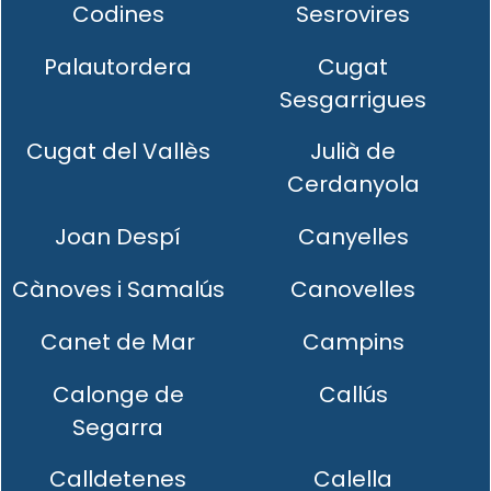
Codines
Sesrovires
Palautordera
Cugat
Sesgarrigues
Cugat del Vallès
Julià de
Cerdanyola
Joan Despí
Canyelles
Cànoves i Samalús
Canovelles
Canet de Mar
Campins
Calonge de
Callús
Segarra
Calldetenes
Calella