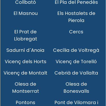
Collbató
El Pla del Penedès
El Masnou
Els Hostalets de
Pierola
El Prat de
Cercs
Llobregat
Sadurní d´Anoia
Cecília de Voltregà
Vicenç dels Horts
Vicenç de Torelló
Vicenç de Montalt
Cebrià de Vallalta
Olesa de
Olesa de
Montserrat
Bonesvalls
Pontons
Pont de Vilomara i