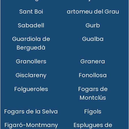
Sant Boi
artomeu del Grau
Sabadell
Gurb
Guardiola de
Gualba
Berguedà
Granollers
Granera
Gisclareny
Fonollosa
Folgueroles
Fogars de
Montclús
Fogars de la Selva
Fígols
Figaró-Montmany
Esplugues de