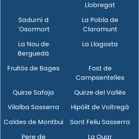
Llobregat
Sadurní d
La Pobla de
´Osormort
Claramunt
La Nou de
La Llagosta
Berguedà
Fruitós de Bages
Fost de
Campsentelles
Quirze Safaja
Quirze del Vallès
Vilalba Sasserra
Hipòlit de Voltregà
Caldes de Montbui
Sant Feliu Sasserra
Pere de
La Quar