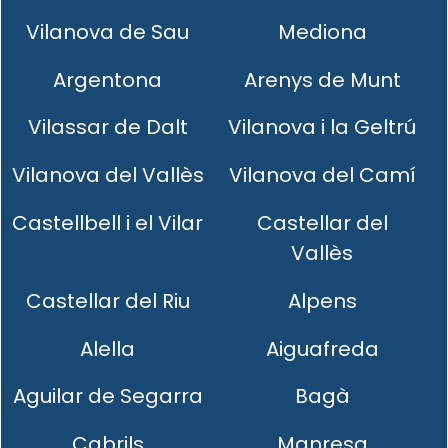
Vilanova de Sau
Mediona
Argentona
Arenys de Munt
Vilassar de Dalt
Vilanova i la Geltrú
Vilanova del Vallès
Vilanova del Camí
Castellbell i el Vilar
Castellar del
Vallès
Castellar del Riu
Alpens
Alella
Aiguafreda
Aguilar de Segarra
Bagà
Cabrils
Manresa