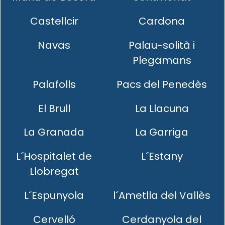
Castellcir
Cardona
Navas
Palau-solità i
Plegamans
Palafolls
Pacs del Penedès
El Brull
La Llacuna
La Granada
La Garriga
L´Hospitalet de
L´Estany
Llobregat
L´Espunyola
l´Ametlla del Vallès
Cervelló
Cerdanyola del