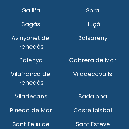
Gallifa
Sora
Sagàs
Lluçà
Avinyonet del
Balsareny
Penedès
Balenyà
Cabrera de Mar
Vilafranca del
Viladecavalls
Penedès
Viladecans
Badalona
Pineda de Mar
Castellbisbal
Sant Feliu de
Sant Esteve