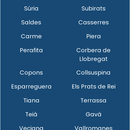
Súria
Subirats
Saldes
Casserres
Carme
Piera
Perafita
Corbera de
Llobregat
Copons
Collsuspina
Esparreguera
Els Prats de Rei
Tiana
Terrassa
Teià
Gavà
Veciana
Vallromanes