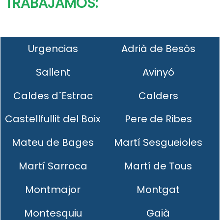
TRABAJAMOS:
Urgencias
Adrià de Besòs
Sallent
Avinyó
Caldes d´Estrac
Calders
Castellfullit del Boix
Pere de Ribes
Mateu de Bages
Martí Sesgueioles
Martí Sarroca
Martí de Tous
Montmajor
Montgat
Montesquiu
Gaià