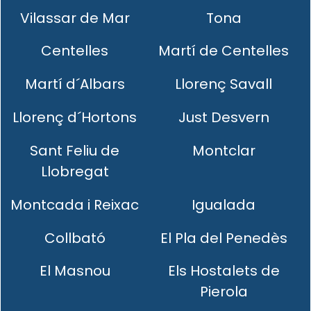
Vilassar de Mar
Tona
Centelles
Martí de Centelles
Martí d´Albars
Llorenç Savall
Llorenç d´Hortons
Just Desvern
Sant Feliu de
Montclar
Llobregat
Montcada i Reixac
Igualada
Collbató
El Pla del Penedès
El Masnou
Els Hostalets de
Pierola