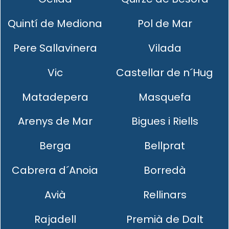
Quintí de Mediona
Pol de Mar
Pere Sallavinera
Vilada
Vic
Castellar de n´Hug
Matadepera
Masquefa
Arenys de Mar
Bigues i Riells
Berga
Bellprat
Cabrera d´Anoia
Borredà
Avià
Rellinars
Rajadell
Premià de Dalt