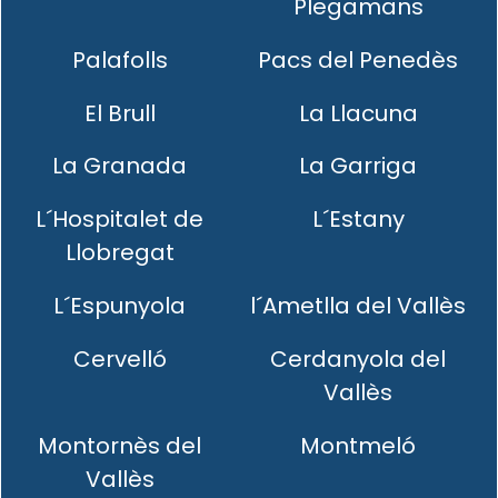
Plegamans
Palafolls
Pacs del Penedès
El Brull
La Llacuna
La Granada
La Garriga
L´Hospitalet de
L´Estany
Llobregat
L´Espunyola
l´Ametlla del Vallès
Cervelló
Cerdanyola del
Vallès
Montornès del
Montmeló
Vallès