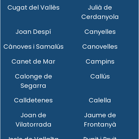
Cugat del Vallès
Julià de
Cerdanyola
Joan Despí
Canyelles
Cànoves i Samalús
Canovelles
Canet de Mar
Campins
Calonge de
Callús
Segarra
Calldetenes
Calella
Joan de
Jaume de
Vilatorrada
Frontanyà