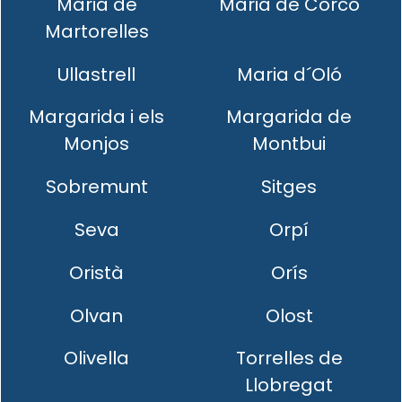
Maria de
Maria de Corcó
Martorelles
Ullastrell
Maria d´Oló
Margarida i els
Margarida de
Monjos
Montbui
Sobremunt
Sitges
Seva
Orpí
Oristà
Orís
Olvan
Olost
Olivella
Torrelles de
Llobregat