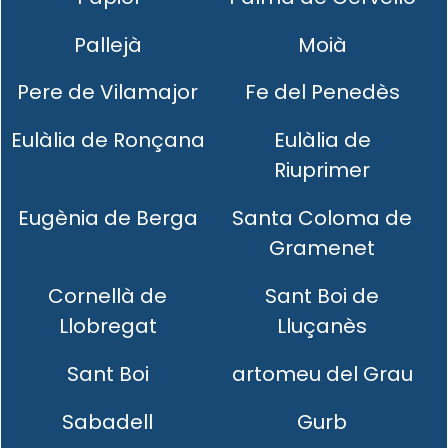
Pallejà
Moià
Pere de Vilamajor
Fe del Penedès
Eulàlia de Ronçana
Eulàlia de
Riuprimer
Eugènia de Berga
Santa Coloma de
Gramenet
Cornellà de
Sant Boi de
Llobregat
Lluçanès
Sant Boi
artomeu del Grau
Sabadell
Gurb