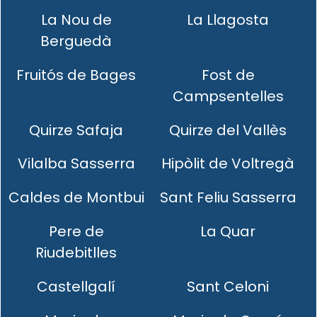
La Nou de
La Llagosta
Berguedà
Fruitós de Bages
Fost de
Campsentelles
Quirze Safaja
Quirze del Vallès
Vilalba Sasserra
Hipòlit de Voltregà
Caldes de Montbui
Sant Feliu Sasserra
Pere de
La Quar
Riudebitlles
Castellgalí
Sant Celoni