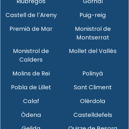
Riubregós
Gornal
Castell de l´Areny
Puig-reig
Premià de Mar
Monistrol de
Montserrat
Monistrol de
Mollet del Vallès
Calders
Molins de Rei
Polinyà
Pobla de Lillet
Sant Climent
Calaf
Olèrdola
Òdena
Castelldefels
Gelida
Quirze de Besora