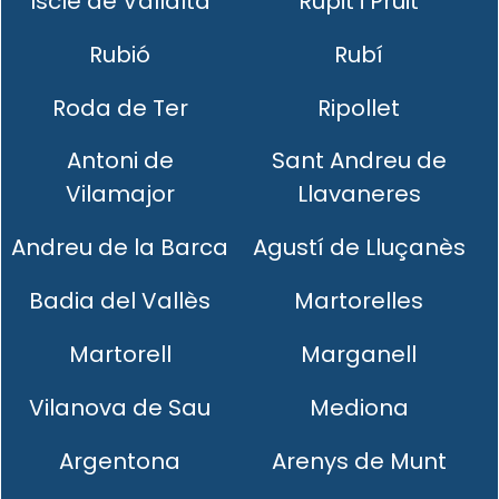
Iscle de Vallalta
Rupit i Pruit
Rubió
Rubí
Roda de Ter
Ripollet
Antoni de
Sant Andreu de
Vilamajor
Llavaneres
Andreu de la Barca
Agustí de Lluçanès
Badia del Vallès
Martorelles
Martorell
Marganell
Vilanova de Sau
Mediona
Argentona
Arenys de Munt