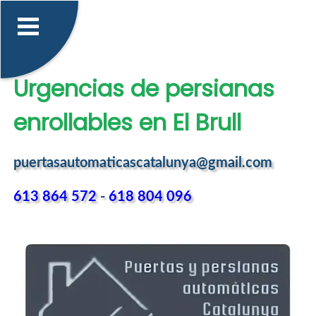
Urgencias de persianas
enrollables en El Brull
puertasautomaticascatalunya@gmail.com
613 864 572
-
618 804 096