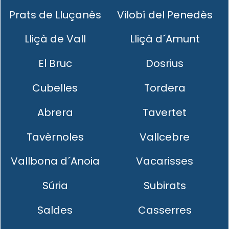
Prats de Lluçanès
Vilobí del Penedès
Lliçà de Vall
Lliçà d´Amunt
El Bruc
Dosrius
Cubelles
Tordera
Abrera
Tavertet
Tavèrnoles
Vallcebre
Vallbona d´Anoia
Vacarisses
Súria
Subirats
Saldes
Casserres