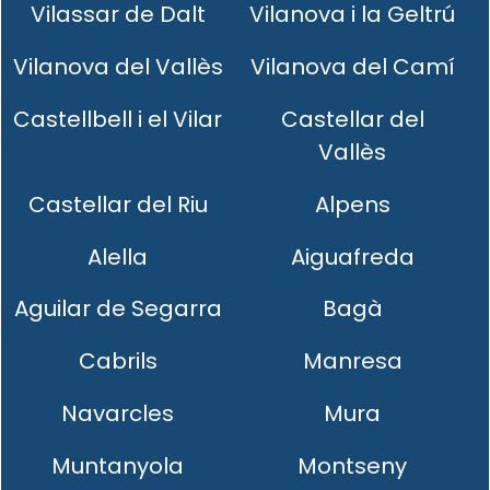
Vilassar de Dalt
Vilanova i la Geltrú
Vilanova del Vallès
Vilanova del Camí
Castellbell i el Vilar
Castellar del
Vallès
Castellar del Riu
Alpens
Alella
Aiguafreda
Aguilar de Segarra
Bagà
Cabrils
Manresa
Navarcles
Mura
Muntanyola
Montseny