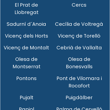
El Prat de
Cercs
Llobregat
Sadurní d´Anoia
Cecília de Voltregà
Vicenç dels Horts
Vicenç de Torelló
Vicenç de Montalt
Cebrià de Vallalta
Olesa de
Olesa de
Montserrat
Bonesvalls
Pontons
Pont de Vilomara i
Rocafort
Pujalt
Puigdàlber
Papiol
Palma de Cervelló