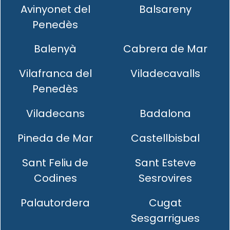
Avinyonet del
Balsareny
Penedès
Balenyà
Cabrera de Mar
Vilafranca del
Viladecavalls
Penedès
Viladecans
Badalona
Pineda de Mar
Castellbisbal
Sant Feliu de
Sant Esteve
Codines
Sesrovires
Palautordera
Cugat
Sesgarrigues