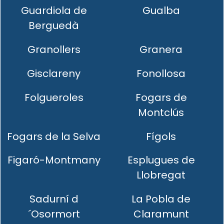
Guardiola de
Gualba
Berguedà
Granollers
Granera
Gisclareny
Fonollosa
Folgueroles
Fogars de
Montclús
Fogars de la Selva
Fígols
Figaró-Montmany
Esplugues de
Llobregat
Sadurní d
La Pobla de
´Osormort
Claramunt