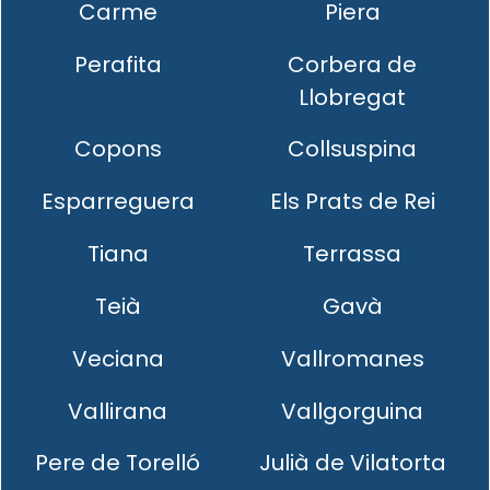
Carme
Piera
Perafita
Corbera de
Llobregat
Copons
Collsuspina
Esparreguera
Els Prats de Rei
Tiana
Terrassa
Teià
Gavà
Veciana
Vallromanes
Vallirana
Vallgorguina
Pere de Torelló
Julià de Vilatorta