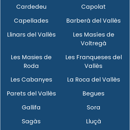
Cardedeu
Capolat
Capellades
Barberà del Vallès
Llinars del Vallès
Les Masíes de
Voltregà
Les Masies de
Les Franqueses del
Roda
Vallès
Les Cabanyes
La Roca del Vallès
Parets del Vallès
Begues
Gallifa
Sora
Sagàs
Lluçà