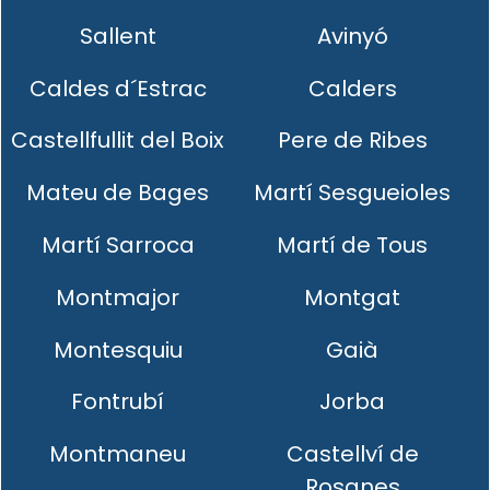
Sallent
Avinyó
Caldes d´Estrac
Calders
Castellfullit del Boix
Pere de Ribes
Mateu de Bages
Martí Sesgueioles
Martí Sarroca
Martí de Tous
Montmajor
Montgat
Montesquiu
Gaià
Fontrubí
Jorba
Montmaneu
Castellví de
Rosanes