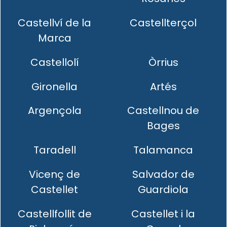
Castellví de la
Castellterçol
Marca
Castellolí
Òrrius
Gironella
Artés
Argençola
Castellnou de
Bages
Taradell
Talamanca
Vicenç de
Salvador de
Castellet
Guardiola
Castellfollit de
Castellet i la