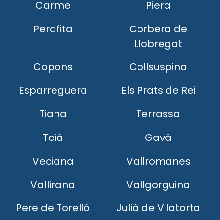
Carme
Piera
Perafita
Corbera de
Llobregat
Copons
Collsuspina
Esparreguera
Els Prats de Rei
Tiana
Terrassa
Teià
Gavà
Veciana
Vallromanes
Vallirana
Vallgorguina
Pere de Torelló
Julià de Vilatorta