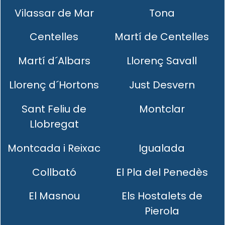
Vilassar de Mar
Tona
Centelles
Martí de Centelles
Martí d´Albars
Llorenç Savall
Llorenç d´Hortons
Just Desvern
Sant Feliu de
Montclar
Llobregat
Montcada i Reixac
Igualada
Collbató
El Pla del Penedès
El Masnou
Els Hostalets de
Pierola