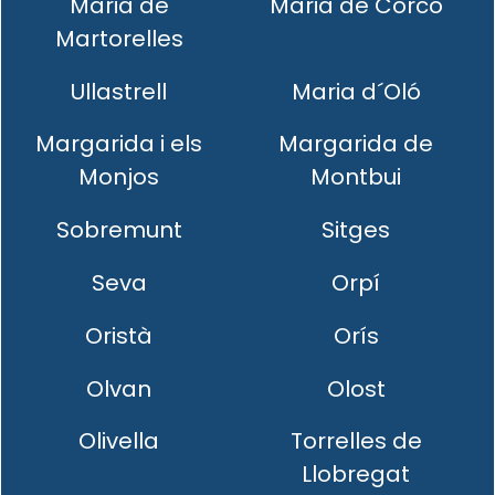
Maria de
Maria de Corcó
Martorelles
Ullastrell
Maria d´Oló
Margarida i els
Margarida de
Monjos
Montbui
Sobremunt
Sitges
Seva
Orpí
Oristà
Orís
Olvan
Olost
Olivella
Torrelles de
Llobregat