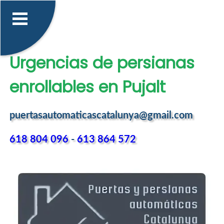
Urgencias de persianas
enrollables en Pujalt
puertasautomaticascatalunya@gmail.com
618 804 096
-
613 864 572