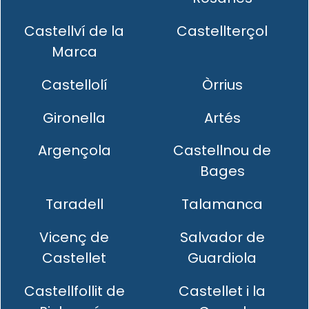
Castellví de la
Castellterçol
Marca
Castellolí
Òrrius
Gironella
Artés
Argençola
Castellnou de
Bages
Taradell
Talamanca
Vicenç de
Salvador de
Castellet
Guardiola
Castellfollit de
Castellet i la