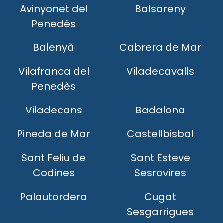
Avinyonet del
Balsareny
Penedès
Balenyà
Cabrera de Mar
Vilafranca del
Viladecavalls
Penedès
Viladecans
Badalona
Pineda de Mar
Castellbisbal
Sant Feliu de
Sant Esteve
Codines
Sesrovires
Palautordera
Cugat
Sesgarrigues