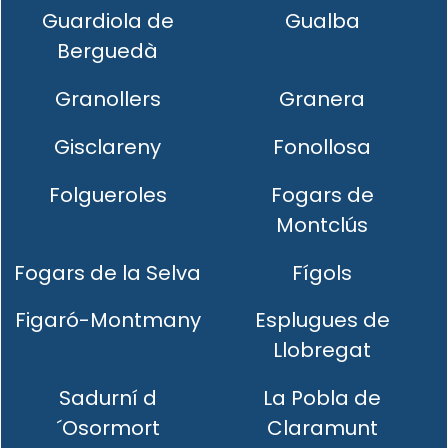
Guardiola de
Gualba
Berguedà
Granollers
Granera
Gisclareny
Fonollosa
Folgueroles
Fogars de
Montclús
Fogars de la Selva
Fígols
Figaró-Montmany
Esplugues de
Llobregat
Sadurní d
La Pobla de
´Osormort
Claramunt