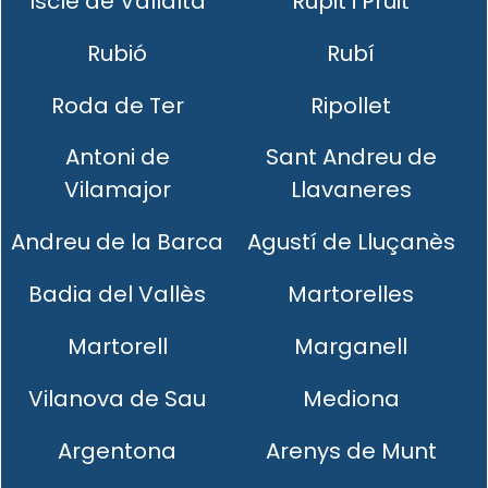
Iscle de Vallalta
Rupit i Pruit
Rubió
Rubí
Roda de Ter
Ripollet
Antoni de
Sant Andreu de
Vilamajor
Llavaneres
Andreu de la Barca
Agustí de Lluçanès
Badia del Vallès
Martorelles
Martorell
Marganell
Vilanova de Sau
Mediona
Argentona
Arenys de Munt