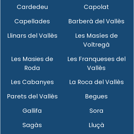
Cardedeu
Capolat
Capellades
Barberà del Vallès
Llinars del Vallès
Les Masíes de
Voltregà
Les Masies de
Les Franqueses del
Roda
Vallès
Les Cabanyes
La Roca del Vallès
Parets del Vallès
Begues
Gallifa
Sora
Sagàs
Lluçà