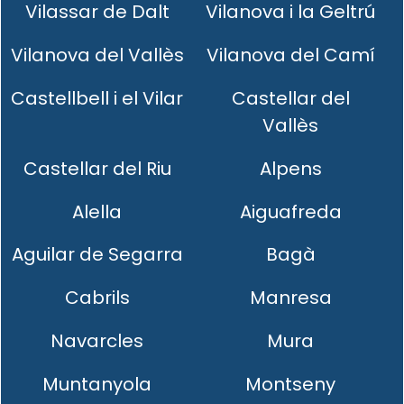
Vilassar de Dalt
Vilanova i la Geltrú
Vilanova del Vallès
Vilanova del Camí
Castellbell i el Vilar
Castellar del
Vallès
Castellar del Riu
Alpens
Alella
Aiguafreda
Aguilar de Segarra
Bagà
Cabrils
Manresa
Navarcles
Mura
Muntanyola
Montseny