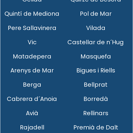
Quintí de Mediona
Pol de Mar
Pere Sallavinera
Vilada
Vic
Castellar de n´Hug
Matadepera
Masquefa
Arenys de Mar
Bigues i Riells
Berga
Bellprat
Cabrera d´Anoia
Borredà
Avià
Rellinars
Rajadell
Premià de Dalt