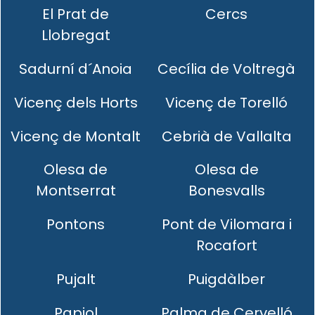
El Prat de
Cercs
Llobregat
Sadurní d´Anoia
Cecília de Voltregà
Vicenç dels Horts
Vicenç de Torelló
Vicenç de Montalt
Cebrià de Vallalta
Olesa de
Olesa de
Montserrat
Bonesvalls
Pontons
Pont de Vilomara i
Rocafort
Pujalt
Puigdàlber
Papiol
Palma de Cervelló