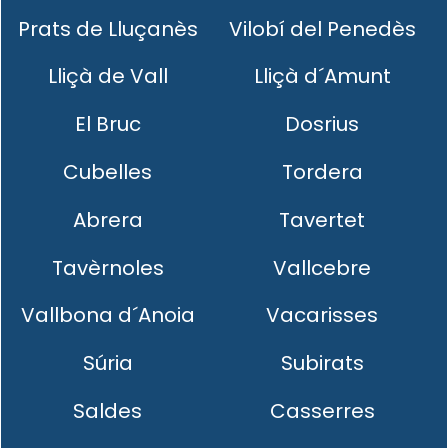
Prats de Lluçanès
Vilobí del Penedès
Lliçà de Vall
Lliçà d´Amunt
El Bruc
Dosrius
Cubelles
Tordera
Abrera
Tavertet
Tavèrnoles
Vallcebre
Vallbona d´Anoia
Vacarisses
Súria
Subirats
Saldes
Casserres