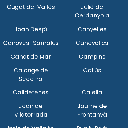
Cugat del Vallès
Julià de
Cerdanyola
Joan Despí
Canyelles
Cànoves i Samalús
Canovelles
Canet de Mar
Campins
Calonge de
Callús
Segarra
Calldetenes
Calella
Joan de
Jaume de
Vilatorrada
Frontanyà