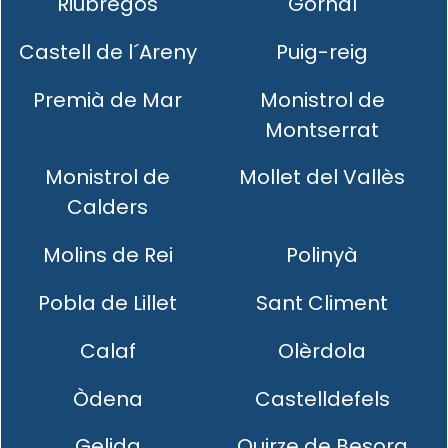
Riubregós
Gornal
Castell de l´Areny
Puig-reig
Premià de Mar
Monistrol de
Montserrat
Monistrol de
Mollet del Vallès
Calders
Molins de Rei
Polinyà
Pobla de Lillet
Sant Climent
Calaf
Olèrdola
Òdena
Castelldefels
Gelida
Quirze de Besora