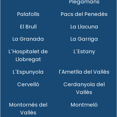
Plegamans
Palafolls
Pacs del Penedès
El Brull
La Llacuna
La Granada
La Garriga
L´Hospitalet de
L´Estany
Llobregat
L´Espunyola
l´Ametlla del Vallès
Cervelló
Cerdanyola del
Vallès
Montornès del
Montmeló
Vallès