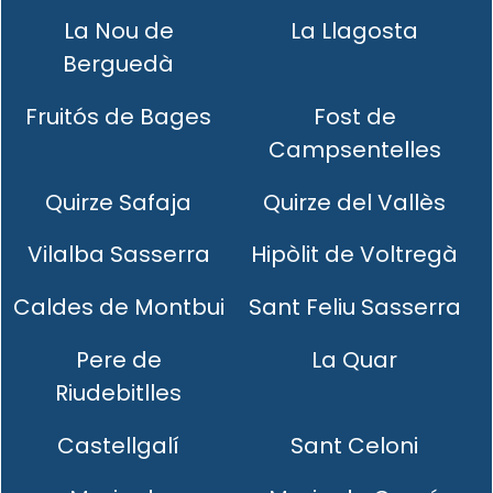
La Nou de
La Llagosta
Berguedà
Fruitós de Bages
Fost de
Campsentelles
Quirze Safaja
Quirze del Vallès
Vilalba Sasserra
Hipòlit de Voltregà
Caldes de Montbui
Sant Feliu Sasserra
Pere de
La Quar
Riudebitlles
Castellgalí
Sant Celoni