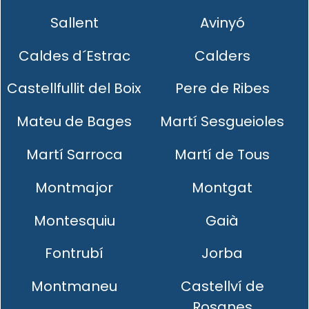
Sallent
Avinyó
Caldes d´Estrac
Calders
Castellfullit del Boix
Pere de Ribes
Mateu de Bages
Martí Sesgueioles
Martí Sarroca
Martí de Tous
Montmajor
Montgat
Montesquiu
Gaià
Fontrubí
Jorba
Montmaneu
Castellví de
Rosanes