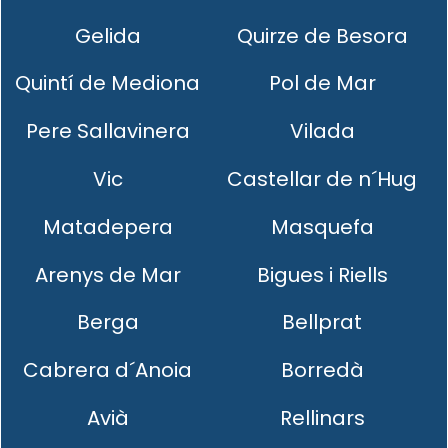
Gelida
Quirze de Besora
Quintí de Mediona
Pol de Mar
Pere Sallavinera
Vilada
Vic
Castellar de n´Hug
Matadepera
Masquefa
Arenys de Mar
Bigues i Riells
Berga
Bellprat
Cabrera d´Anoia
Borredà
Avià
Rellinars