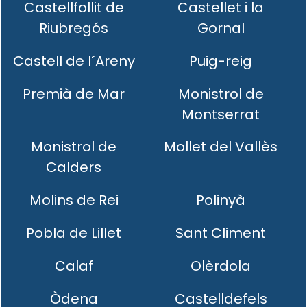
Castellfollit de
Castellet i la
Riubregós
Gornal
Castell de l´Areny
Puig-reig
Premià de Mar
Monistrol de
Montserrat
Monistrol de
Mollet del Vallès
Calders
Molins de Rei
Polinyà
Pobla de Lillet
Sant Climent
Calaf
Olèrdola
Òdena
Castelldefels