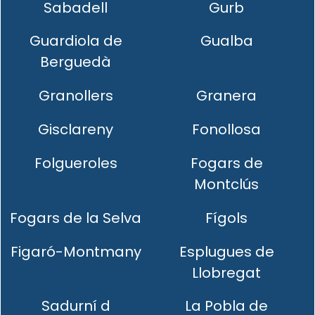
Sabadell
Gurb
Guardiola de
Gualba
Berguedà
Granollers
Granera
Gisclareny
Fonollosa
Folgueroles
Fogars de
Montclús
Fogars de la Selva
Fígols
Figaró-Montmany
Esplugues de
Llobregat
Sadurní d
La Pobla de