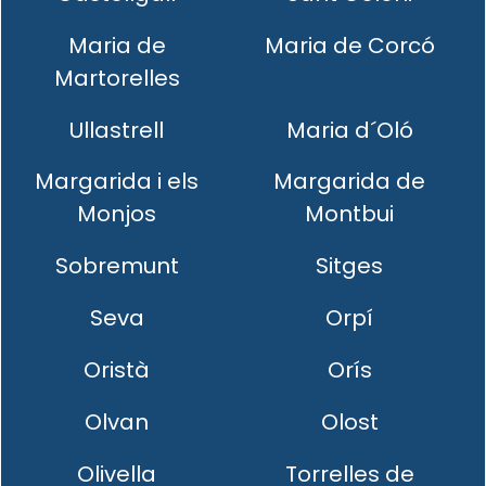
Maria de
Maria de Corcó
Martorelles
Ullastrell
Maria d´Oló
Margarida i els
Margarida de
Monjos
Montbui
Sobremunt
Sitges
Seva
Orpí
Oristà
Orís
Olvan
Olost
Olivella
Torrelles de