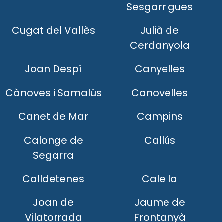
Sesgarrigues
Cugat del Vallès
Julià de
Cerdanyola
Joan Despí
Canyelles
Cànoves i Samalús
Canovelles
Canet de Mar
Campins
Calonge de
Callús
Segarra
Calldetenes
Calella
Joan de
Jaume de
Vilatorrada
Frontanyà