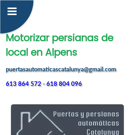
Motorizar persianas de
local en Alpens
puertasautomaticascatalunya@gmail.com
613 864 572
-
618 804 096