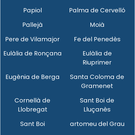
Papiol
Palma de Cervelló
Pallejà
Moià
Pere de Vilamajor
Fe del Penedès
Eulàlia de Ronçana
Eulàlia de
Riuprimer
Eugènia de Berga
Santa Coloma de
Gramenet
Cornellà de
Sant Boi de
Llobregat
Lluçanès
Sant Boi
artomeu del Grau