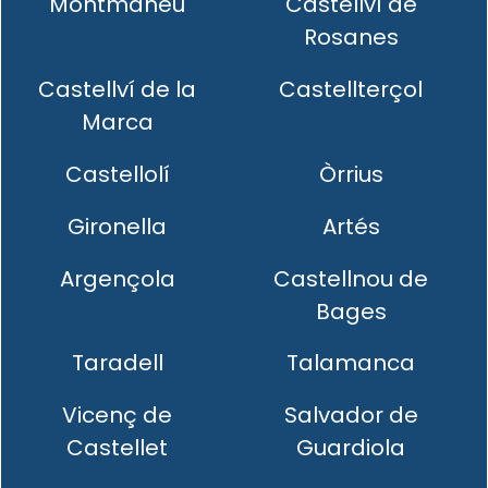
Montmaneu
Castellví de
Rosanes
Castellví de la
Castellterçol
Marca
Castellolí
Òrrius
Gironella
Artés
Argençola
Castellnou de
Bages
Taradell
Talamanca
Vicenç de
Salvador de
Castellet
Guardiola