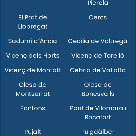
Pierola
El Prat de
Cercs
Llobregat
Sadurní d´Anoia
Cecília de Voltregà
Vicenç dels Horts
Vicenç de Torelló
Vicenç de Montalt
Cebrià de Vallalta
Olesa de
Olesa de
Montserrat
Bonesvalls
Pontons
Pont de Vilomara i
Rocafort
Pujalt
Puigdàlber