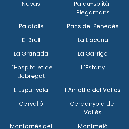
Navas
Palau-solità i
Plegamans
Palafolls
Pacs del Penedès
El Brull
La Llacuna
La Granada
La Garriga
L´Hospitalet de
L´Estany
Llobregat
L´Espunyola
l´Ametlla del Vallès
Cervelló
Cerdanyola del
Vallès
Montornès del
Montmeló