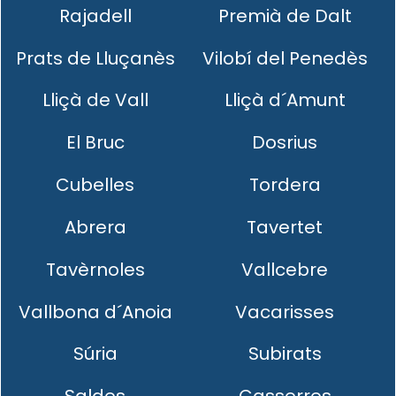
Rajadell
Premià de Dalt
Prats de Lluçanès
Vilobí del Penedès
Lliçà de Vall
Lliçà d´Amunt
El Bruc
Dosrius
Cubelles
Tordera
Abrera
Tavertet
Tavèrnoles
Vallcebre
Vallbona d´Anoia
Vacarisses
Súria
Subirats