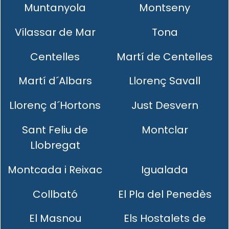
Muntanyola
Montseny
Vilassar de Mar
Tona
Centelles
Martí de Centelles
Martí d´Albars
Llorenç Savall
Llorenç d´Hortons
Just Desvern
Sant Feliu de
Montclar
Llobregat
Montcada i Reixac
Igualada
Collbató
El Pla del Penedès
El Masnou
Els Hostalets de