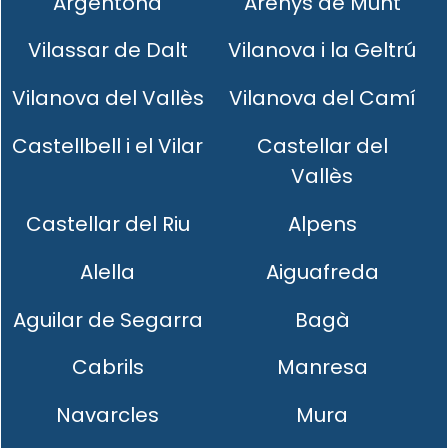
Argentona
Arenys de Munt
Vilassar de Dalt
Vilanova i la Geltrú
Vilanova del Vallès
Vilanova del Camí
Castellbell i el Vilar
Castellar del
Vallès
Castellar del Riu
Alpens
Alella
Aiguafreda
Aguilar de Segarra
Bagà
Cabrils
Manresa
Navarcles
Mura