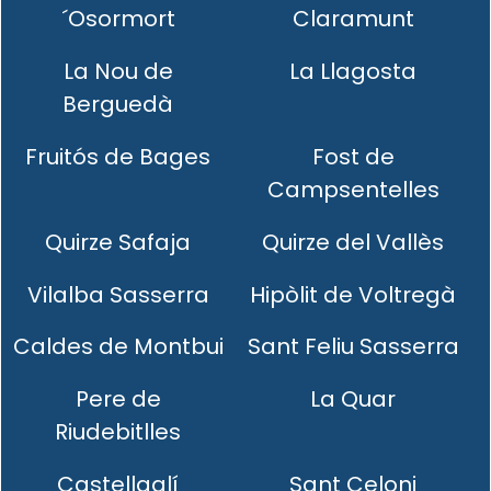
´Osormort
Claramunt
La Nou de
La Llagosta
Berguedà
Fruitós de Bages
Fost de
Campsentelles
Quirze Safaja
Quirze del Vallès
Vilalba Sasserra
Hipòlit de Voltregà
Caldes de Montbui
Sant Feliu Sasserra
Pere de
La Quar
Riudebitlles
Castellgalí
Sant Celoni