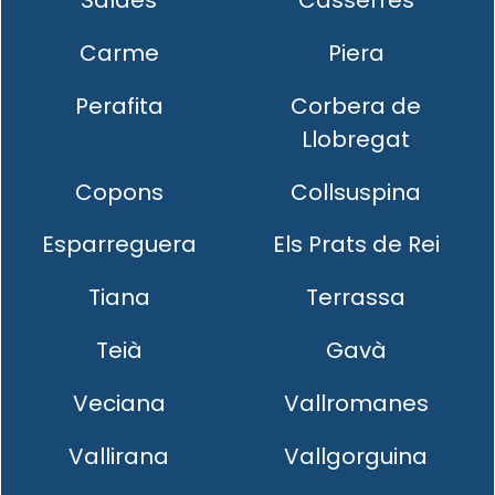
Saldes
Casserres
Carme
Piera
Perafita
Corbera de
Llobregat
Copons
Collsuspina
Esparreguera
Els Prats de Rei
Tiana
Terrassa
Teià
Gavà
Veciana
Vallromanes
Vallirana
Vallgorguina