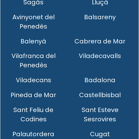
Sagàs
Lluçà
Avinyonet del
Balsareny
Penedès
Balenyà
Cabrera de Mar
Vilafranca del
Viladecavalls
Penedès
Viladecans
Badalona
Pineda de Mar
Castellbisbal
Sant Feliu de
Sant Esteve
Codines
Sesrovires
Palautordera
Cugat