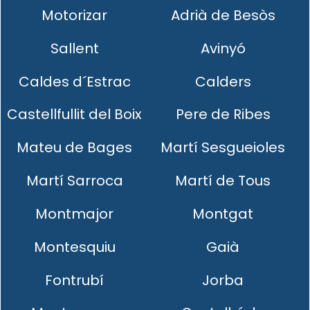
Motorizar
Adrià de Besòs
Sallent
Avinyó
Caldes d´Estrac
Calders
Castellfullit del Boix
Pere de Ribes
Mateu de Bages
Martí Sesgueioles
Martí Sarroca
Martí de Tous
Montmajor
Montgat
Montesquiu
Gaià
Fontrubí
Jorba