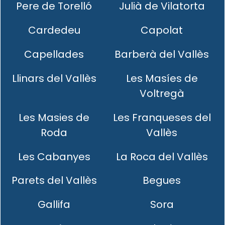
Pere de Torelló
Julià de Vilatorta
Cardedeu
Capolat
Capellades
Barberà del Vallès
Llinars del Vallès
Les Masíes de
Voltregà
Les Masies de
Les Franqueses del
Roda
Vallès
Les Cabanyes
La Roca del Vallès
Parets del Vallès
Begues
Gallifa
Sora