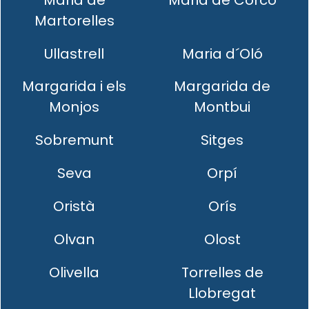
Martorelles
Ullastrell
Maria d´Oló
Margarida i els
Margarida de
Monjos
Montbui
Sobremunt
Sitges
Seva
Orpí
Oristà
Orís
Olvan
Olost
Olivella
Torrelles de
Llobregat