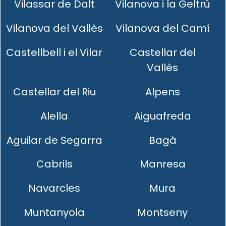
Vilassar de Dalt
Vilanova i la Geltrú
Vilanova del Vallès
Vilanova del Camí
Castellbell i el Vilar
Castellar del
Vallès
Castellar del Riu
Alpens
Alella
Aiguafreda
Aguilar de Segarra
Bagà
Cabrils
Manresa
Navarcles
Mura
Muntanyola
Montseny