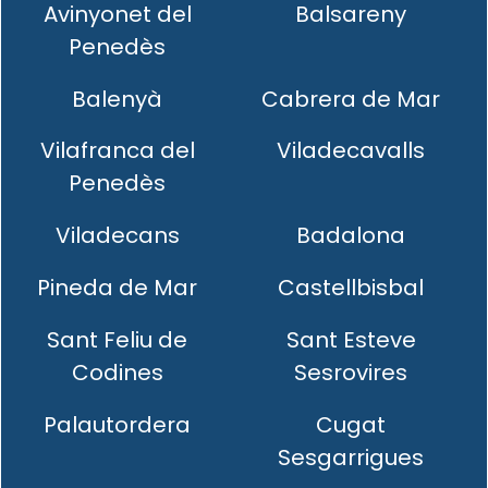
Avinyonet del
Balsareny
Penedès
Balenyà
Cabrera de Mar
Vilafranca del
Viladecavalls
Penedès
Viladecans
Badalona
Pineda de Mar
Castellbisbal
Sant Feliu de
Sant Esteve
Codines
Sesrovires
Palautordera
Cugat
Sesgarrigues