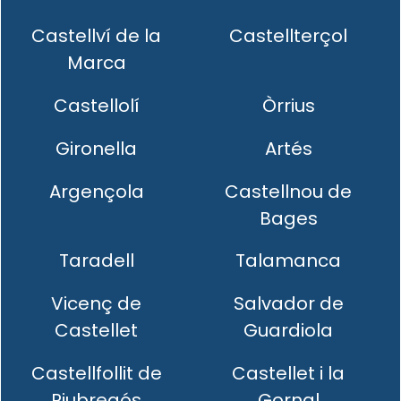
Castellví de la
Castellterçol
Marca
Castellolí
Òrrius
Gironella
Artés
Argençola
Castellnou de
Bages
Taradell
Talamanca
Vicenç de
Salvador de
Castellet
Guardiola
Castellfollit de
Castellet i la
Riubregós
Gornal