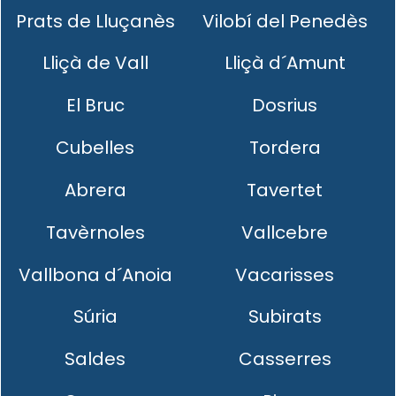
Prats de Lluçanès
Vilobí del Penedès
Lliçà de Vall
Lliçà d´Amunt
El Bruc
Dosrius
Cubelles
Tordera
Abrera
Tavertet
Tavèrnoles
Vallcebre
Vallbona d´Anoia
Vacarisses
Súria
Subirats
Saldes
Casserres