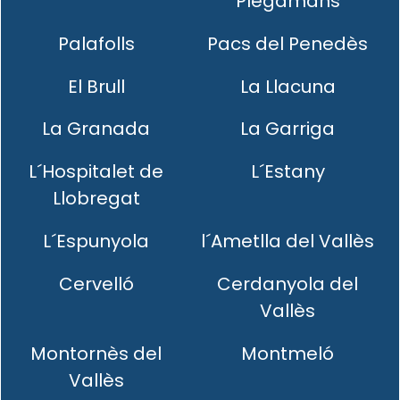
Plegamans
Palafolls
Pacs del Penedès
El Brull
La Llacuna
La Granada
La Garriga
L´Hospitalet de
L´Estany
Llobregat
L´Espunyola
l´Ametlla del Vallès
Cervelló
Cerdanyola del
Vallès
Montornès del
Montmeló
Vallès