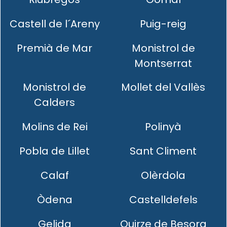
Castell de l´Areny
Puig-reig
Premià de Mar
Monistrol de
Montserrat
Monistrol de
Mollet del Vallès
Calders
Molins de Rei
Polinyà
Pobla de Lillet
Sant Climent
Calaf
Olèrdola
Òdena
Castelldefels
Gelida
Quirze de Besora