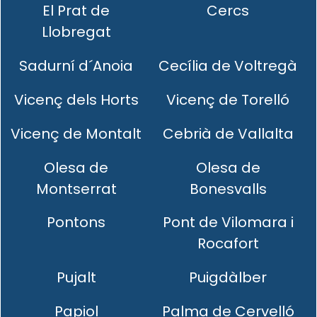
El Prat de
Cercs
Llobregat
Sadurní d´Anoia
Cecília de Voltregà
Vicenç dels Horts
Vicenç de Torelló
Vicenç de Montalt
Cebrià de Vallalta
Olesa de
Olesa de
Montserrat
Bonesvalls
Pontons
Pont de Vilomara i
Rocafort
Pujalt
Puigdàlber
Papiol
Palma de Cervelló