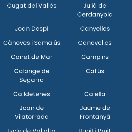
Cugat del Vallès
Julià de
Cerdanyola
Joan Despí
Canyelles
Cànoves i Samalús
Canovelles
Canet de Mar
Campins
Calonge de
Callús
Segarra
Calldetenes
Calella
Joan de
Jaume de
Vilatorrada
Frontanyà
Iscle de Vallalta
Rupit i Pruit