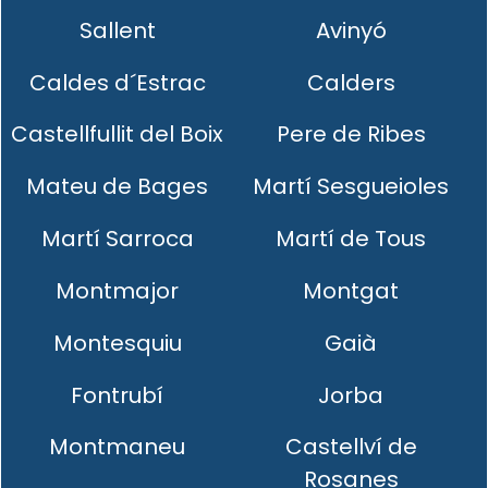
Sallent
Avinyó
Caldes d´Estrac
Calders
Castellfullit del Boix
Pere de Ribes
Mateu de Bages
Martí Sesgueioles
Martí Sarroca
Martí de Tous
Montmajor
Montgat
Montesquiu
Gaià
Fontrubí
Jorba
Montmaneu
Castellví de
Rosanes