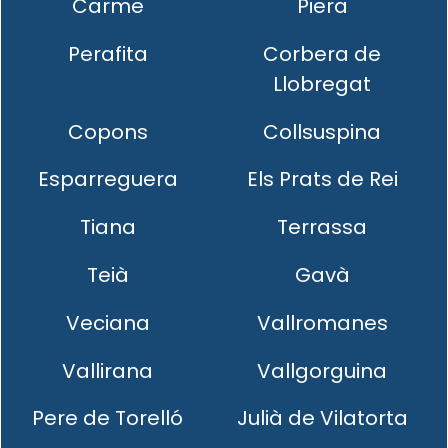
Carme
Piera
Perafita
Corbera de
Llobregat
Copons
Collsuspina
Esparreguera
Els Prats de Rei
Tiana
Terrassa
Teià
Gavà
Veciana
Vallromanes
Vallirana
Vallgorguina
Pere de Torelló
Julià de Vilatorta