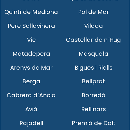
Quintí de Mediona
Pol de Mar
Pere Sallavinera
Vilada
Vic
Castellar de n´Hug
Matadepera
Masquefa
Arenys de Mar
Bigues i Riells
Berga
Bellprat
Cabrera d´Anoia
Borredà
Avià
Rellinars
Rajadell
Premià de Dalt