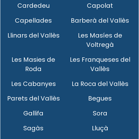
Cardedeu
Capolat
Capellades
Barberà del Vallès
Llinars del Vallès
Les Masíes de
Voltregà
Les Masies de
Les Franqueses del
Roda
Vallès
Les Cabanyes
La Roca del Vallès
Parets del Vallès
Begues
Gallifa
Sora
Sagàs
Lluçà