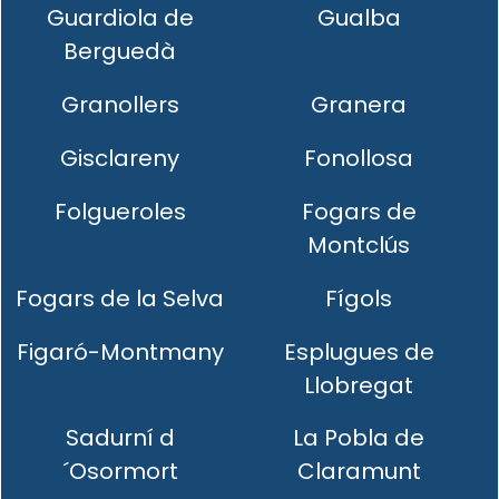
Guardiola de
Gualba
Berguedà
Granollers
Granera
Gisclareny
Fonollosa
Folgueroles
Fogars de
Montclús
Fogars de la Selva
Fígols
Figaró-Montmany
Esplugues de
Llobregat
Sadurní d
La Pobla de
´Osormort
Claramunt