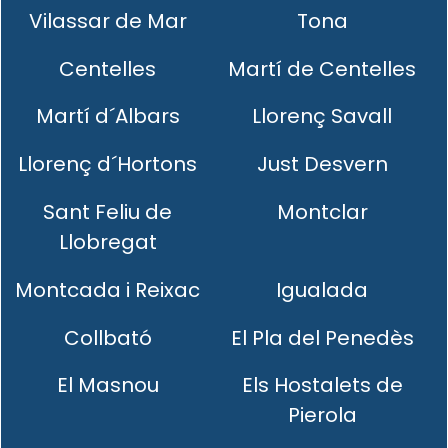
Vilassar de Mar
Tona
Centelles
Martí de Centelles
Martí d´Albars
Llorenç Savall
Llorenç d´Hortons
Just Desvern
Sant Feliu de
Montclar
Llobregat
Montcada i Reixac
Igualada
Collbató
El Pla del Penedès
El Masnou
Els Hostalets de
Pierola