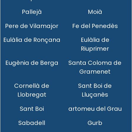
Pallejà
Moià
Pere de Vilamajor
Fe del Penedès
Eulàlia de Ronçana
Eulàlia de
Riuprimer
Eugènia de Berga
Santa Coloma de
Gramenet
Cornellà de
Sant Boi de
Llobregat
Lluçanès
Sant Boi
artomeu del Grau
Sabadell
Gurb