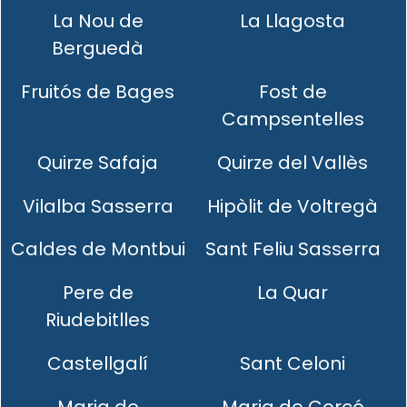
La Nou de
La Llagosta
Berguedà
Fruitós de Bages
Fost de
Campsentelles
Quirze Safaja
Quirze del Vallès
Vilalba Sasserra
Hipòlit de Voltregà
Caldes de Montbui
Sant Feliu Sasserra
Pere de
La Quar
Riudebitlles
Castellgalí
Sant Celoni
Maria de
Maria de Corcó