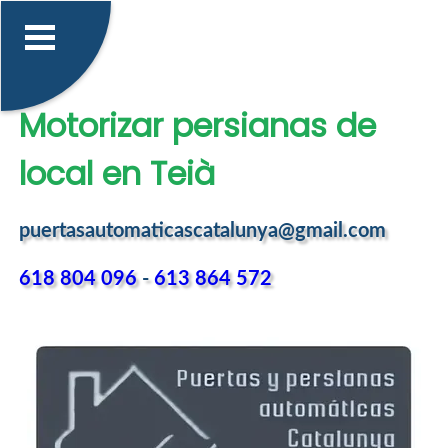
Motorizar persianas de
local en Teià
puertasautomaticascatalunya@gmail.com
618 804 096
-
613 864 572