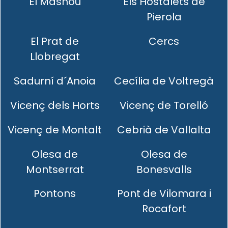
El Masnou
Els Hostalets de
Pierola
El Prat de
Cercs
Llobregat
Sadurní d´Anoia
Cecília de Voltregà
Vicenç dels Horts
Vicenç de Torelló
Vicenç de Montalt
Cebrià de Vallalta
Olesa de
Olesa de
Montserrat
Bonesvalls
Pontons
Pont de Vilomara i
Rocafort