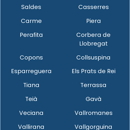
Saldes
Casserres
Carme
Piera
Perafita
Corbera de
Llobregat
Copons
Collsuspina
Esparreguera
Els Prats de Rei
Tiana
Terrassa
Teià
Gavà
Veciana
Vallromanes
Vallirana
Vallgorguina