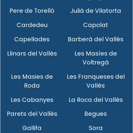
Pere de Torelló
Julià de Vilatorta
Cardedeu
Capolat
Capellades
Barberà del Vallès
Llinars del Vallès
Les Masíes de
Voltregà
Les Masies de
Les Franqueses del
Roda
Vallès
Les Cabanyes
La Roca del Vallès
Parets del Vallès
Begues
Gallifa
Sora