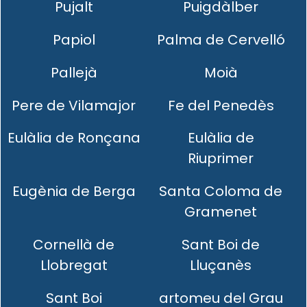
Pujalt
Puigdàlber
Papiol
Palma de Cervelló
Pallejà
Moià
Pere de Vilamajor
Fe del Penedès
Eulàlia de Ronçana
Eulàlia de
Riuprimer
Eugènia de Berga
Santa Coloma de
Gramenet
Cornellà de
Sant Boi de
Llobregat
Lluçanès
Sant Boi
artomeu del Grau