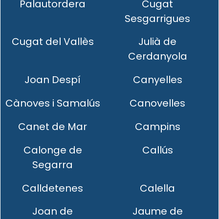
Palautordera
Cugat
Sesgarrigues
Cugat del Vallès
Julià de
Cerdanyola
Joan Despí
Canyelles
Cànoves i Samalús
Canovelles
Canet de Mar
Campins
Calonge de
Callús
Segarra
Calldetenes
Calella
Joan de
Jaume de