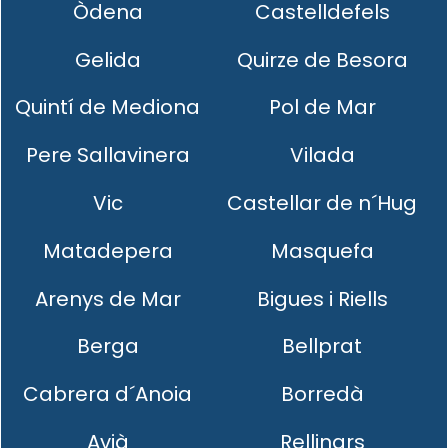
Òdena
Castelldefels
Gelida
Quirze de Besora
Quintí de Mediona
Pol de Mar
Pere Sallavinera
Vilada
Vic
Castellar de n´Hug
Matadepera
Masquefa
Arenys de Mar
Bigues i Riells
Berga
Bellprat
Cabrera d´Anoia
Borredà
Avià
Rellinars