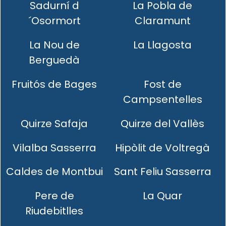
Sadurní d
La Pobla de
´Osormort
Claramunt
La Nou de
La Llagosta
Berguedà
Fruitós de Bages
Fost de
Campsentelles
Quirze Safaja
Quirze del Vallès
Vilalba Sasserra
Hipòlit de Voltregà
Caldes de Montbui
Sant Feliu Sasserra
Pere de
La Quar
Riudebitlles