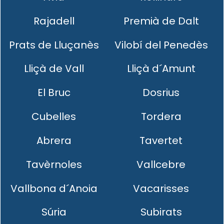
Rajadell
Premià de Dalt
Prats de Lluçanès
Vilobí del Penedès
Lliçà de Vall
Lliçà d´Amunt
El Bruc
Dosrius
Cubelles
Tordera
Abrera
Tavertet
Tavèrnoles
Vallcebre
Vallbona d´Anoia
Vacarisses
Súria
Subirats