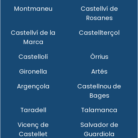
Montmaneu
Castellví de
Rosanes
Castellví de la
Castellterçol
Marca
Castellolí
Òrrius
Gironella
Artés
Argençola
Castellnou de
Bages
Taradell
Talamanca
Vicenç de
Salvador de
Castellet
Guardiola