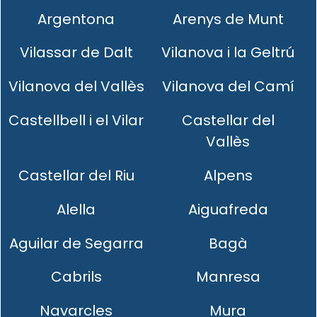
Argentona
Arenys de Munt
Vilassar de Dalt
Vilanova i la Geltrú
Vilanova del Vallès
Vilanova del Camí
Castellbell i el Vilar
Castellar del
Vallès
Castellar del Riu
Alpens
Alella
Aiguafreda
Aguilar de Segarra
Bagà
Cabrils
Manresa
Navarcles
Mura