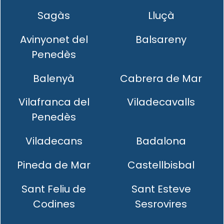
Sagàs
Lluçà
Avinyonet del
Balsareny
Penedès
Balenyà
Cabrera de Mar
Vilafranca del
Viladecavalls
Penedès
Viladecans
Badalona
Pineda de Mar
Castellbisbal
Sant Feliu de
Sant Esteve
Codines
Sesrovires