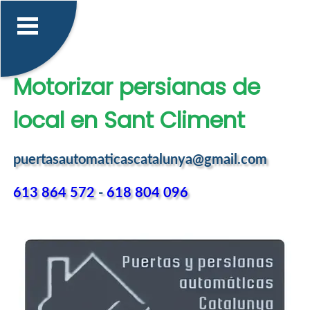
Motorizar persianas de
local en Sant Climent
puertasautomaticascatalunya@gmail.com
613 864 572
-
618 804 096