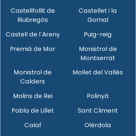
Castellfollit de
Castellet i la
Riubregós
Gornal
Castell de l´Areny
Puig-reig
Premià de Mar
Monistrol de
Montserrat
Monistrol de
Mollet del Vallès
Calders
Molins de Rei
Polinyà
Pobla de Lillet
Sant Climent
Calaf
Olèrdola