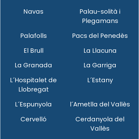
Navas
Palau-solità i
Plegamans
Palafolls
Pacs del Penedès
El Brull
La Llacuna
La Granada
La Garriga
L´Hospitalet de
L´Estany
Llobregat
L´Espunyola
l´Ametlla del Vallès
Cervelló
Cerdanyola del
Vallès