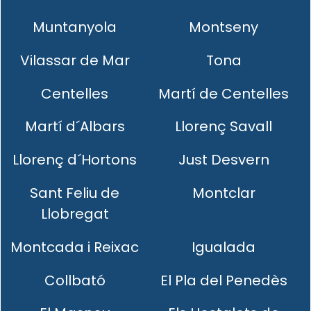
Muntanyola
Montseny
Vilassar de Mar
Tona
Centelles
Martí de Centelles
Martí d´Albars
Llorenç Savall
Llorenç d´Hortons
Just Desvern
Sant Feliu de
Montclar
Llobregat
Montcada i Reixac
Igualada
Collbató
El Pla del Penedès