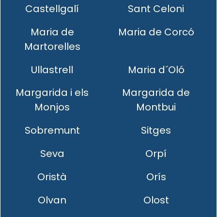
Castellgalí
Sant Celoni
Maria de
Maria de Corcó
Martorelles
Ullastrell
Maria d´Oló
Margarida i els
Margarida de
Monjos
Montbui
Sobremunt
Sitges
Seva
Orpí
Oristà
Orís
Olvan
Olost