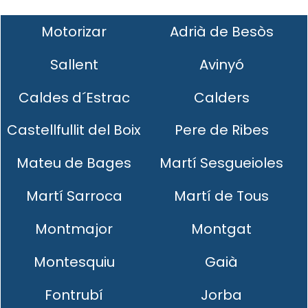
Motorizar
Adrià de Besòs
Sallent
Avinyó
Caldes d´Estrac
Calders
Castellfullit del Boix
Pere de Ribes
Mateu de Bages
Martí Sesgueioles
Martí Sarroca
Martí de Tous
Montmajor
Montgat
Montesquiu
Gaià
Fontrubí
Jorba