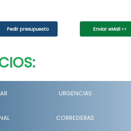
Pedir presupuesto
Enviar eMail <<
CIOS:
LAR
URGENCIAS
NAL
CORREDERAS