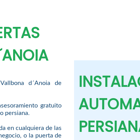
ERTAS
´ANOIA
INSTALA
Vallbona d´Anoia de
AUTOMA
asesoramiento gratuito
o persiana.
PERSIAN
ada en cualquiera de las
negocio, o la puerta de