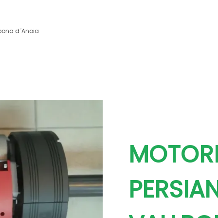
bona d´Anoia
MOTORI
PERSIA