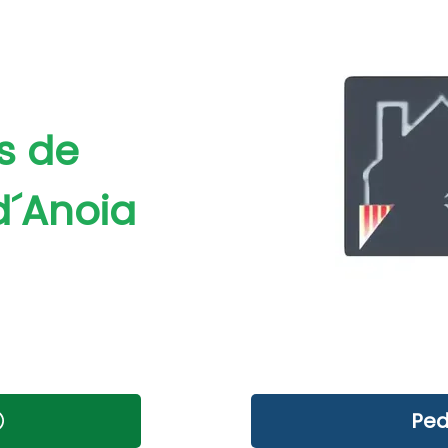
s de
d´Anoia
Ped