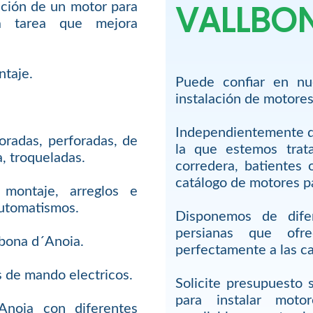
VALLBON
lación de un motor para
a tarea que mejora
ntaje.
Puede confiar en nue
instalación de motores
Independientemente de
oradas, perforadas, de
la que estemos trata
a, troqueladas.
corredera, batientes
catálogo de motores pa
montaje, arreglos e
automatismos.
Disponemos de dife
persianas que ofr
lbona d´Anoia.
perfectamente a las ca
s de mando electricos.
Solicite presupuesto 
para instalar moto
Anoia con diferentes