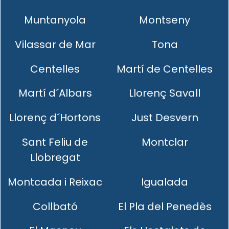
Muntanyola
Montseny
Vilassar de Mar
Tona
Centelles
Martí de Centelles
Martí d´Albars
Llorenç Savall
Llorenç d´Hortons
Just Desvern
Sant Feliu de
Montclar
Llobregat
Montcada i Reixac
Igualada
Collbató
El Pla del Penedès