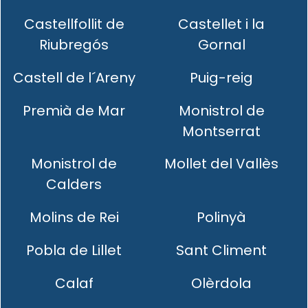
Castellfollit de
Castellet i la
Riubregós
Gornal
Castell de l´Areny
Puig-reig
Premià de Mar
Monistrol de
Montserrat
Monistrol de
Mollet del Vallès
Calders
Molins de Rei
Polinyà
Pobla de Lillet
Sant Climent
Calaf
Olèrdola