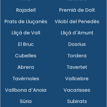
Rajadell
Premià de Dalt
Prats de Lluçanès
Vilobí del Penedès
Lliçà de Vall
Lliçà d´Amunt
El Bruc
Dosrius
Cubelles
Tordera
Abrera
Tavertet
Tavèrnoles
Vallcebre
Vallbona d´Anoia
Vacarisses
Súria
Subirats