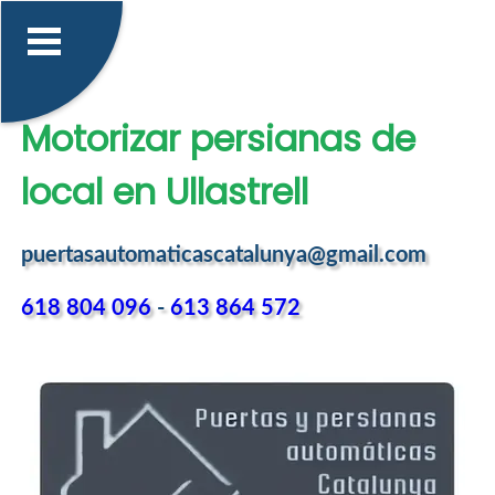
Motorizar persianas de
local en Ullastrell
puertasautomaticascatalunya@gmail.com
618 804 096
-
613 864 572