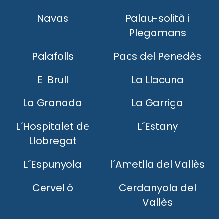
Navas
Palau-solità i
Plegamans
Palafolls
Pacs del Penedès
El Brull
La Llacuna
La Granada
La Garriga
L´Hospitalet de
L´Estany
Llobregat
L´Espunyola
l´Ametlla del Vallès
Cervelló
Cerdanyola del
Vallès