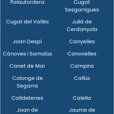
Palautordera
Cugat
Sesgarrigues
Cugat del Vallès
Julià de
Cerdanyola
Joan Despí
Canyelles
Cànoves i Samalús
Canovelles
Canet de Mar
Campins
Calonge de
Callús
Segarra
Calldetenes
Calella
Joan de
Jaume de