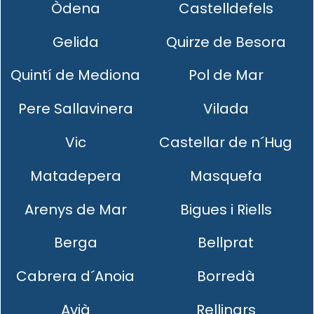
Òdena
Castelldefels
Gelida
Quirze de Besora
Quintí de Mediona
Pol de Mar
Pere Sallavinera
Vilada
Vic
Castellar de n´Hug
Matadepera
Masquefa
Arenys de Mar
Bigues i Riells
Berga
Bellprat
Cabrera d´Anoia
Borredà
Avià
Rellinars