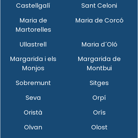
Castellgalí
Sant Celoni
Maria de
Maria de Corcó
Martorelles
Ullastrell
Maria d´Oló
Margarida i els
Margarida de
Monjos
Montbui
Sobremunt
Sitges
Seva
Orpí
Oristà
Orís
Olvan
Olost