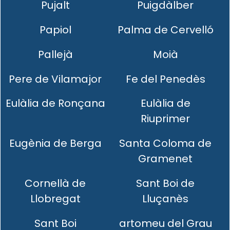
Pujalt
Puigdàlber
Papiol
Palma de Cervelló
Pallejà
Moià
Pere de Vilamajor
Fe del Penedès
Eulàlia de Ronçana
Eulàlia de
Riuprimer
Eugènia de Berga
Santa Coloma de
Gramenet
Cornellà de
Sant Boi de
Llobregat
Lluçanès
Sant Boi
artomeu del Grau