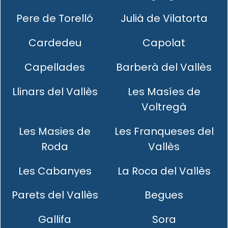
Pere de Torelló
Julià de Vilatorta
Cardedeu
Capolat
Capellades
Barberà del Vallès
Llinars del Vallès
Les Masíes de
Voltregà
Les Masies de
Les Franqueses del
Roda
Vallès
Les Cabanyes
La Roca del Vallès
Parets del Vallès
Begues
Gallifa
Sora