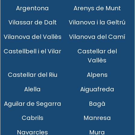
Argentona
Arenys de Munt
Vilassar de Dalt
Vilanova i la Geltrú
Vilanova del Vallès
Vilanova del Camí
Castellbell i el Vilar
Castellar del
Vallès
Castellar del Riu
Alpens
Alella
Aiguafreda
Aguilar de Segarra
Bagà
Cabrils
Manresa
Navarcles
Mura