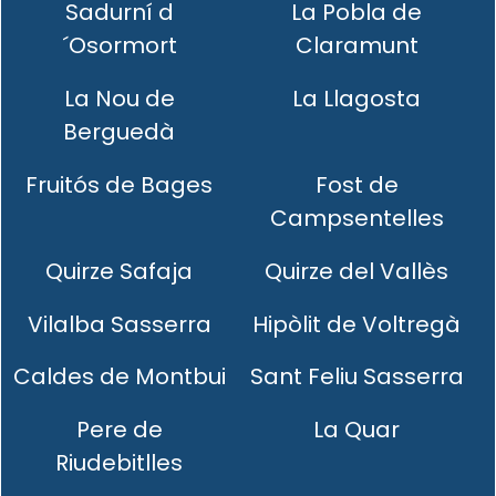
Sadurní d
La Pobla de
´Osormort
Claramunt
La Nou de
La Llagosta
Berguedà
Fruitós de Bages
Fost de
Campsentelles
Quirze Safaja
Quirze del Vallès
Vilalba Sasserra
Hipòlit de Voltregà
Caldes de Montbui
Sant Feliu Sasserra
Pere de
La Quar
Riudebitlles