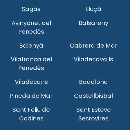
Sagàs
Lluçà
Avinyonet del
Balsareny
Penedès
Balenyà
Cabrera de Mar
Vilafranca del
Viladecavalls
Penedès
Viladecans
Badalona
Pineda de Mar
Castellbisbal
Sant Feliu de
Sant Esteve
Codines
Sesrovires