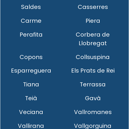
Saldes
Casserres
Carme
Piera
Perafita
Corbera de
Llobregat
Copons
Collsuspina
Esparreguera
Els Prats de Rei
Tiana
Terrassa
Teià
Gavà
Veciana
Vallromanes
Vallirana
Vallgorguina