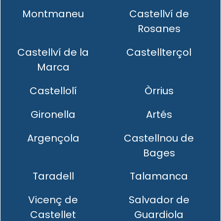
Montmaneu
Castellví de
Rosanes
Castellví de la
Castellterçol
Marca
Castellolí
Òrrius
Gironella
Artés
Argençola
Castellnou de
Bages
Taradell
Talamanca
Vicenç de
Salvador de
Castellet
Guardiola