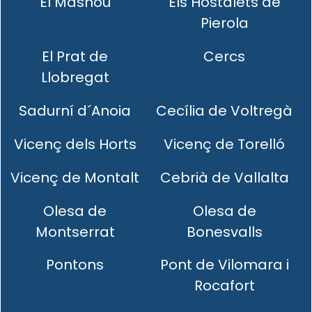
El Masnou
Els Hostalets de
Pierola
El Prat de
Cercs
Llobregat
Sadurní d´Anoia
Cecília de Voltregà
Vicenç dels Horts
Vicenç de Torelló
Vicenç de Montalt
Cebrià de Vallalta
Olesa de
Olesa de
Montserrat
Bonesvalls
Pontons
Pont de Vilomara i
Rocafort