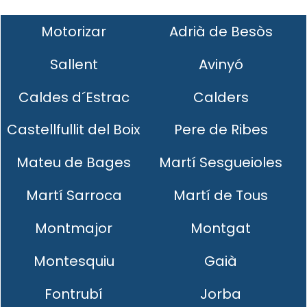
Motorizar
Adrià de Besòs
Sallent
Avinyó
Caldes d´Estrac
Calders
Castellfullit del Boix
Pere de Ribes
Mateu de Bages
Martí Sesgueioles
Martí Sarroca
Martí de Tous
Montmajor
Montgat
Montesquiu
Gaià
Fontrubí
Jorba