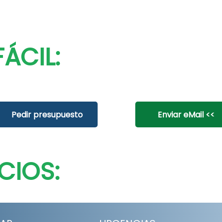
ÁCIL:
Pedir presupuesto
Enviar eMail <<
CIOS: