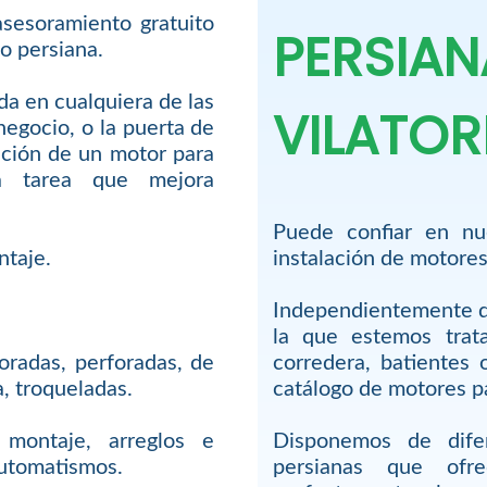
asesoramiento gratuito
PERSIAN
o persiana.
ada en cualquiera de las
VILATO
negocio, o la puerta de
lación de un motor para
a tarea que mejora
Puede confiar en nue
ntaje.
instalación de motores
Independientemente de
la que estemos trata
oradas, perforadas, de
corredera, batientes
a, troqueladas.
catálogo de motores pa
montaje, arreglos e
Disponemos de dife
automatismos.
persianas que ofr