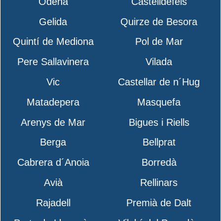
Òdena
Castelldefels
Gelida
Quirze de Besora
Quintí de Mediona
Pol de Mar
Pere Sallavinera
Vilada
Vic
Castellar de n´Hug
Matadepera
Masquefa
Arenys de Mar
Bigues i Riells
Berga
Bellprat
Cabrera d´Anoia
Borredà
Avià
Rellinars
Rajadell
Premià de Dalt