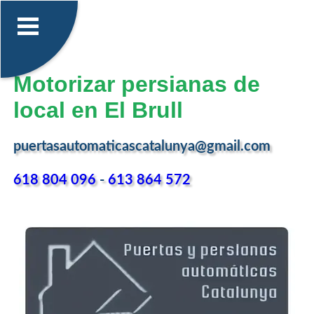
Motorizar persianas de
local en El Brull
puertasautomaticascatalunya@gmail.com
618 804 096
-
613 864 572