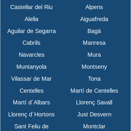
Castellar del Riu
Alpens
Alella
Aiguafreda
Aguilar de Segarra
Bagà
Cabrils
Manresa
Navarcles
Mura
Muntanyola
Montseny
Vilassar de Mar
Tona
Centelles
Martí de Centelles
Martí d´Albars
Llorenç Savall
Llorenç d´Hortons
Just Desvern
Sant Feliu de
Montclar