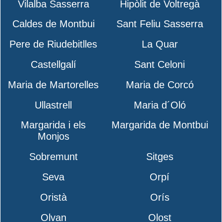
Vilalba Sasserra
Hipòlit de Voltregà
Caldes de Montbui
Sant Feliu Sasserra
Pere de Riudebitlles
La Quar
Castellgalí
Sant Celoni
Maria de Martorelles
Maria de Corcó
Ullastrell
Maria d´Oló
Margarida i els
Margarida de Montbui
Monjos
Sobremunt
Sitges
Seva
Orpí
Oristà
Orís
Olvan
Olost