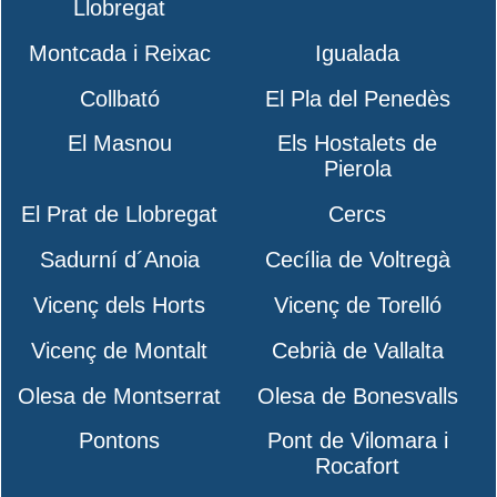
Llobregat
Montcada i Reixac
Igualada
Collbató
El Pla del Penedès
El Masnou
Els Hostalets de
Pierola
El Prat de Llobregat
Cercs
Sadurní d´Anoia
Cecília de Voltregà
Vicenç dels Horts
Vicenç de Torelló
Vicenç de Montalt
Cebrià de Vallalta
Olesa de Montserrat
Olesa de Bonesvalls
Pontons
Pont de Vilomara i
Rocafort