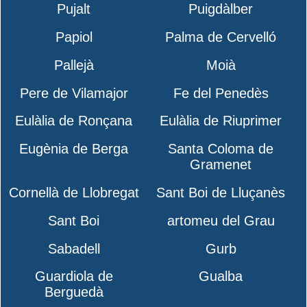
Pujalt
Puigdàlber
Papiol
Palma de Cervelló
Pallejà
Moià
Pere de Vilamajor
Fe del Penedès
Eulàlia de Ronçana
Eulàlia de Riuprimer
Eugènia de Berga
Santa Coloma de
Gramenet
Cornellà de Llobregat
Sant Boi de Lluçanès
Sant Boi
artomeu del Grau
Sabadell
Gurb
Guardiola de
Gualba
Berguedà