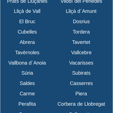
Prats de Lluçanès
Vilobí del Penedès
Lliçà de Vall
Lliçà d´Amunt
El Bruc
Dosrius
Cubelles
Tordera
Abrera
Tavertet
Tavèrnoles
Vallcebre
Vallbona d´Anoia
Vacarisses
Súria
Subirats
Saldes
Casserres
Carme
Piera
Perafita
Corbera de Llobregat