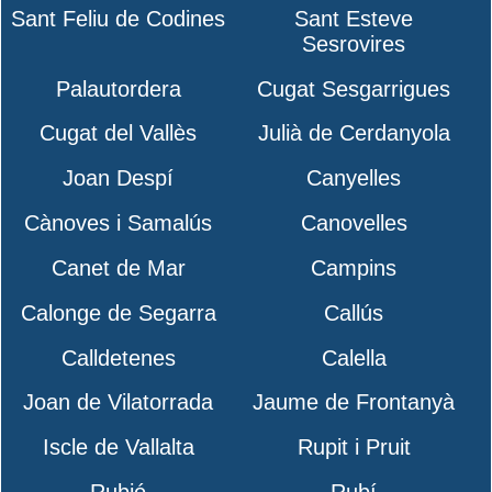
Sant Feliu de Codines
Sant Esteve
Sesrovires
Palautordera
Cugat Sesgarrigues
Cugat del Vallès
Julià de Cerdanyola
Joan Despí
Canyelles
Cànoves i Samalús
Canovelles
Canet de Mar
Campins
Calonge de Segarra
Callús
Calldetenes
Calella
Joan de Vilatorrada
Jaume de Frontanyà
Iscle de Vallalta
Rupit i Pruit
Rubió
Rubí