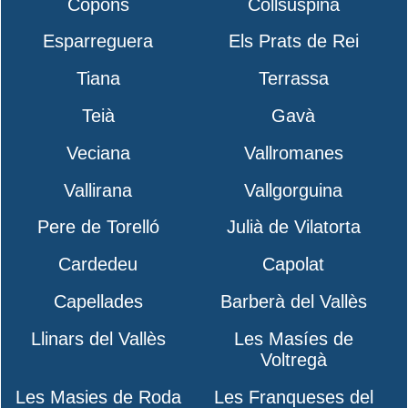
Copons
Collsuspina
Esparreguera
Els Prats de Rei
Tiana
Terrassa
Teià
Gavà
Veciana
Vallromanes
Vallirana
Vallgorguina
Pere de Torelló
Julià de Vilatorta
Cardedeu
Capolat
Capellades
Barberà del Vallès
Llinars del Vallès
Les Masíes de
Voltregà
Les Masies de Roda
Les Franqueses del