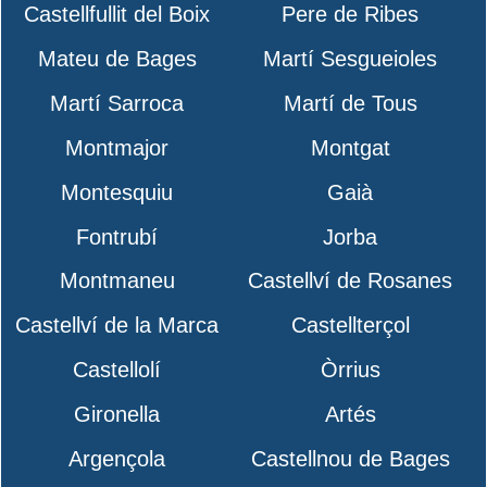
Castellfullit del Boix
Pere de Ribes
Mateu de Bages
Martí Sesgueioles
Martí Sarroca
Martí de Tous
Montmajor
Montgat
Montesquiu
Gaià
Fontrubí
Jorba
Montmaneu
Castellví de Rosanes
Castellví de la Marca
Castellterçol
Castellolí
Òrrius
Gironella
Artés
Argençola
Castellnou de Bages