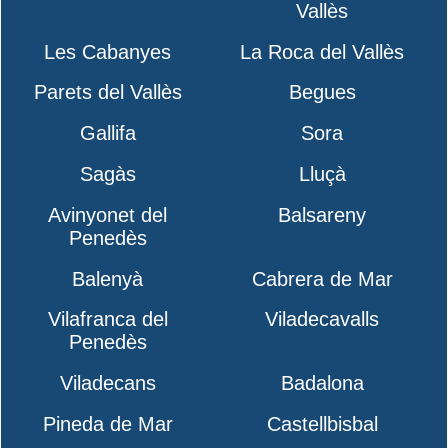
Vallès
Les Cabanyes
La Roca del Vallès
Parets del Vallès
Begues
Gallifa
Sora
Sagàs
Lluçà
Avinyonet del
Balsareny
Penedès
Balenyà
Cabrera de Mar
Vilafranca del
Viladecavalls
Penedès
Viladecans
Badalona
Pineda de Mar
Castellbisbal