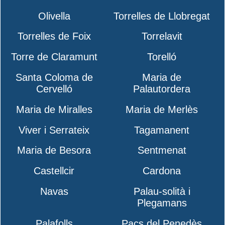
Olivella
Torrelles de Llobregat
Torrelles de Foix
Torrelavit
Torre de Claramunt
Torelló
Santa Coloma de
Maria de
Cervelló
Palautordera
Maria de Miralles
Maria de Merlès
Viver i Serrateix
Tagamanent
Maria de Besora
Sentmenat
Castellcir
Cardona
Navas
Palau-solità i
Plegamans
Palafolls
Pacs del Penedès