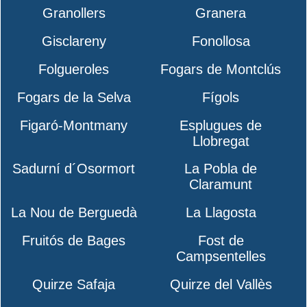
Granollers
Granera
Gisclareny
Fonollosa
Folgueroles
Fogars de Montclús
Fogars de la Selva
Fígols
Figaró-Montmany
Esplugues de
Llobregat
Sadurní d´Osormort
La Pobla de
Claramunt
La Nou de Berguedà
La Llagosta
Fruitós de Bages
Fost de
Campsentelles
Quirze Safaja
Quirze del Vallès