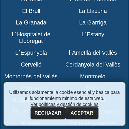
El Brull
La Llacuna
La Granada
La Garriga
L´Hospitalet de
L´Estany
Llobregat
L´Espunyola
l´Ametlla del Vallès
Cervelló
Cerdanyola del Vallès
Montornès del Vallès
Montmeló
Manlleu
Malla
Utilizamos solamente la cookie esencial y básica para
el funcionamiento mínimo de esta web.
Malgrat de Mar
Santpedor
Ver políticas y gestión de cookies
Santa Susanna
Perpètua de Mogoda
RECHAZAR
ACEPTAR
Mataró
Políticas y cookies