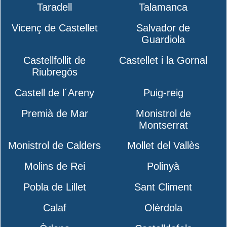
Taradell
Talamanca
Vicenç de Castellet
Salvador de
Guardiola
Castellfollit de
Castellet i la Gornal
Riubregós
Castell de l´Areny
Puig-reig
Premià de Mar
Monistrol de
Montserrat
Monistrol de Calders
Mollet del Vallès
Molins de Rei
Polinyà
Pobla de Lillet
Sant Climent
Calaf
Olèrdola