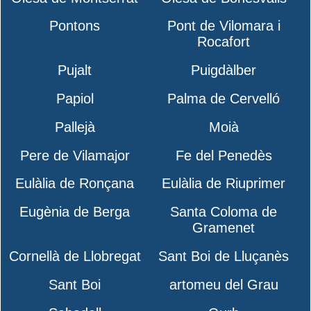
Pontons
Pont de Vilomara i
Rocafort
Pujalt
Puigdàlber
Papiol
Palma de Cervelló
Pallejà
Moià
Pere de Vilamajor
Fe del Penedès
Eulàlia de Ronçana
Eulàlia de Riuprimer
Eugènia de Berga
Santa Coloma de
Gramenet
Cornellà de Llobregat
Sant Boi de Lluçanès
Sant Boi
artomeu del Grau