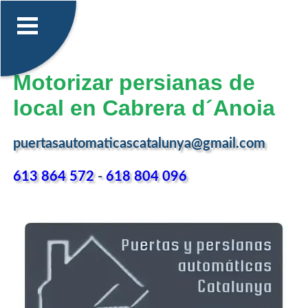
Motorizar persianas de
local en Cabrera d´Anoia
puertasautomaticascatalunya@gmail.com
613 864 572
-
618 804 096