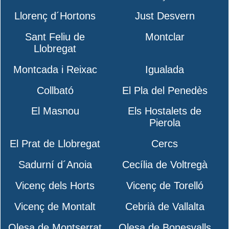
Llorenç d´Hortons
Just Desvern
Sant Feliu de
Montclar
Llobregat
Montcada i Reixac
Igualada
Collbató
El Pla del Penedès
El Masnou
Els Hostalets de
Pierola
El Prat de Llobregat
Cercs
Sadurní d´Anoia
Cecília de Voltregà
Vicenç dels Horts
Vicenç de Torelló
Vicenç de Montalt
Cebrià de Vallalta
Olesa de Montserrat
Olesa de Bonesvalls