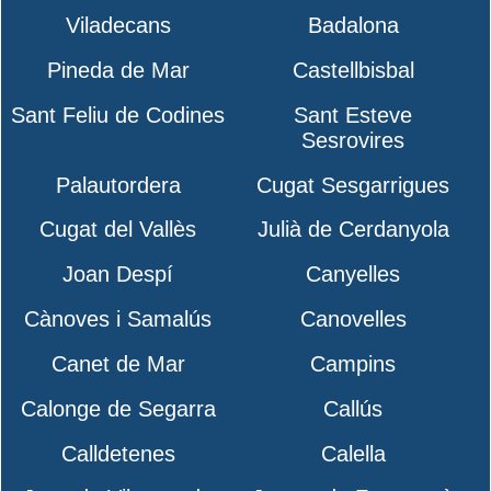
Viladecans
Badalona
Pineda de Mar
Castellbisbal
Sant Feliu de Codines
Sant Esteve
Sesrovires
Palautordera
Cugat Sesgarrigues
Cugat del Vallès
Julià de Cerdanyola
Joan Despí
Canyelles
Cànoves i Samalús
Canovelles
Canet de Mar
Campins
Calonge de Segarra
Callús
Calldetenes
Calella