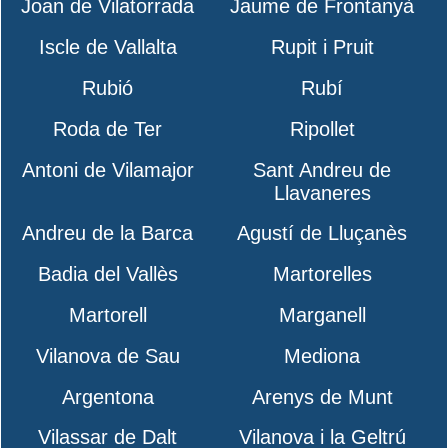
Joan de Vilatorrada
Jaume de Frontanyà
Iscle de Vallalta
Rupit i Pruit
Rubió
Rubí
Roda de Ter
Ripollet
Antoni de Vilamajor
Sant Andreu de
Llavaneres
Andreu de la Barca
Agustí de Lluçanès
Badia del Vallès
Martorelles
Martorell
Marganell
Vilanova de Sau
Mediona
Argentona
Arenys de Munt
Vilassar de Dalt
Vilanova i la Geltrú