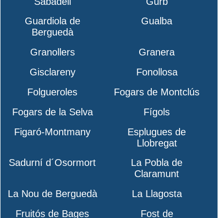
Sabadell
Gurb
Guardiola de
Gualba
Berguedà
Granollers
Granera
Gisclareny
Fonollosa
Folgueroles
Fogars de Montclús
Fogars de la Selva
Fígols
Figaró-Montmany
Esplugues de
Llobregat
Sadurní d´Osormort
La Pobla de
Claramunt
La Nou de Berguedà
La Llagosta
Fruitós de Bages
Fost de