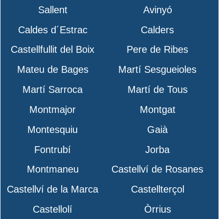
Sallent
Avinyó
Caldes d´Estrac
Calders
Castellfullit del Boix
Pere de Ribes
Mateu de Bages
Martí Sesgueioles
Martí Sarroca
Martí de Tous
Montmajor
Montgat
Montesquiu
Gaià
Fontrubí
Jorba
Montmaneu
Castellví de Rosanes
Castellví de la Marca
Castellterçol
Castellolí
Òrrius