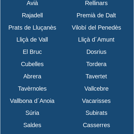
Avià
Rellinars
Rajadell
Premià de Dalt
Prats de Lluçanès
Vilobí del Penedès
Lliçà de Vall
Lliçà d´Amunt
El Bruc
Dosrius
Cubelles
Tordera
Abrera
Tavertet
Tavèrnoles
Vallcebre
Vallbona d´Anoia
Vacarisses
Súria
Subirats
Saldes
Casserres