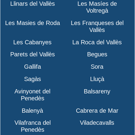
Llinars del Vallès
Les Masíes de
Voltregà
Les Masies de Roda
Les Franqueses del
Vallès
Les Cabanyes
La Roca del Vallès
Parets del Vallès
Begues
Gallifa
Sora
Sagàs
Lluçà
Avinyonet del
Balsareny
Penedès
Balenyà
Cabrera de Mar
Vilafranca del
Viladecavalls
Penedès