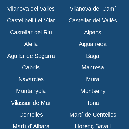
Vilanova del Vallès
Vilanova del Camí
Castellbell i el Vilar
Castellar del Vallès
Castellar del Riu
Alpens
Alella
Aiguafreda
Aguilar de Segarra
Bagà
Cabrils
Manresa
Navarcles
Mura
Muntanyola
Montseny
Vilassar de Mar
Tona
Centelles
Martí de Centelles
Martí d´Albars
Llorenç Savall