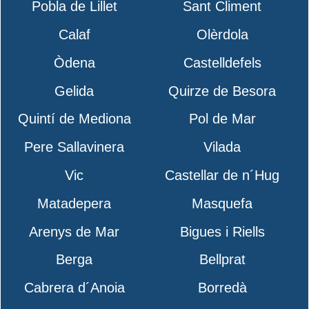
Pobla de Lillet
Sant Climent
Calaf
Olèrdola
Òdena
Castelldefels
Gelida
Quirze de Besora
Quintí de Mediona
Pol de Mar
Pere Sallavinera
Vilada
Vic
Castellar de n´Hug
Matadepera
Masquefa
Arenys de Mar
Bigues i Riells
Berga
Bellprat
Cabrera d´Anoia
Borredà