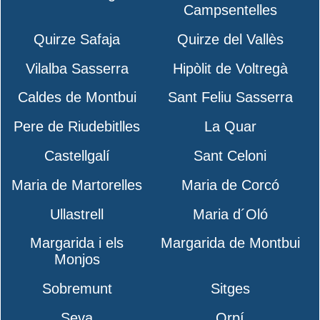
Campsentelles
Quirze Safaja
Quirze del Vallès
Vilalba Sasserra
Hipòlit de Voltregà
Caldes de Montbui
Sant Feliu Sasserra
Pere de Riudebitlles
La Quar
Castellgalí
Sant Celoni
Maria de Martorelles
Maria de Corcó
Ullastrell
Maria d´Oló
Margarida i els
Margarida de Montbui
Monjos
Sobremunt
Sitges
Seva
Orpí