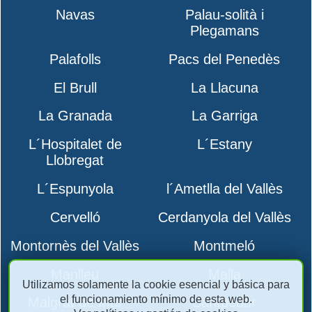
Navas
Palau-solità i
Plegamans
Palafolls
Pacs del Penedès
El Brull
La Llacuna
La Granada
La Garriga
L´Hospitalet de
L´Estany
Llobregat
L´Espunyola
l´Ametlla del Vallès
Cervelló
Cerdanyola del Vallès
Montornès del Vallès
Montmeló
Manlleu
Malla
Utilizamos solamente la cookie esencial y básica para
el funcionamiento mínimo de esta web.
Malgrat de Mar
Santpedor