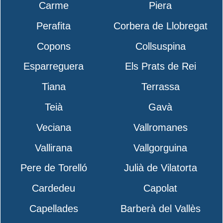
Carme
Piera
Perafita
Corbera de Llobregat
Copons
Collsuspina
Esparreguera
Els Prats de Rei
Tiana
Terrassa
Teià
Gavà
Veciana
Vallromanes
Vallirana
Vallgorguina
Pere de Torelló
Julià de Vilatorta
Cardedeu
Capolat
Capellades
Barberà del Vallès