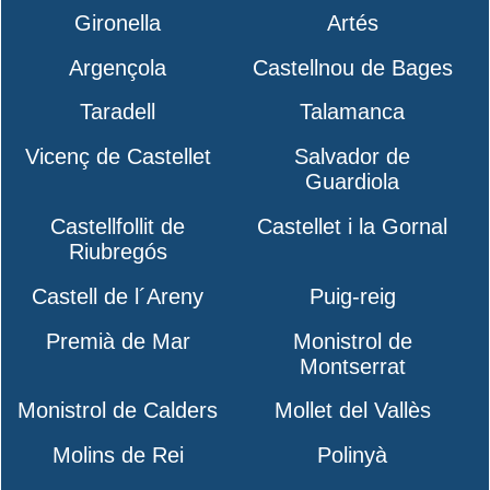
Gironella
Artés
Argençola
Castellnou de Bages
Taradell
Talamanca
Vicenç de Castellet
Salvador de
Guardiola
Castellfollit de
Castellet i la Gornal
Riubregós
Castell de l´Areny
Puig-reig
Premià de Mar
Monistrol de
Montserrat
Monistrol de Calders
Mollet del Vallès
Molins de Rei
Polinyà