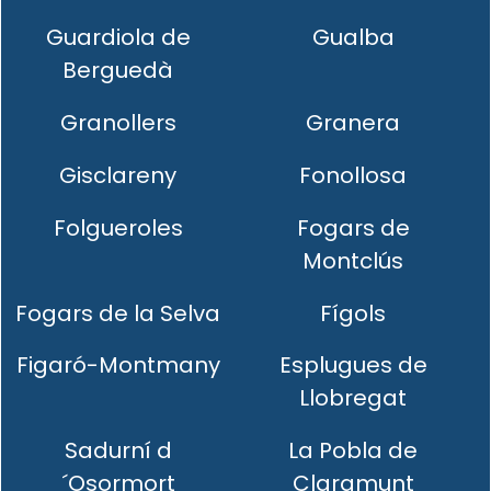
Guardiola de
Gualba
Berguedà
Granollers
Granera
Gisclareny
Fonollosa
Folgueroles
Fogars de
Montclús
Fogars de la Selva
Fígols
Figaró-Montmany
Esplugues de
Llobregat
Sadurní d
La Pobla de
´Osormort
Claramunt