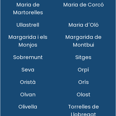
Maria de
Maria de Corcó
Martorelles
Ullastrell
Maria d´Oló
Margarida i els
Margarida de
Monjos
Montbui
Sobremunt
Sitges
Seva
Orpí
Oristà
Orís
Olvan
Olost
Olivella
Torrelles de
Llobregat