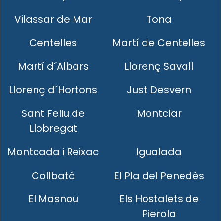
Vilassar de Mar
Tona
Centelles
Martí de Centelles
Martí d´Albars
Llorenç Savall
Llorenç d´Hortons
Just Desvern
Sant Feliu de
Montclar
Llobregat
Montcada i Reixac
Igualada
Collbató
El Pla del Penedès
El Masnou
Els Hostalets de
Pierola