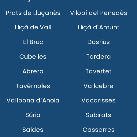
Prats de Lluçanès
Vilobí del Penedès
Lliçà de Vall
Lliçà d´Amunt
El Bruc
Dosrius
Cubelles
Tordera
Abrera
Tavertet
Tavèrnoles
Vallcebre
Vallbona d´Anoia
Vacarisses
Súria
Subirats
Saldes
Casserres