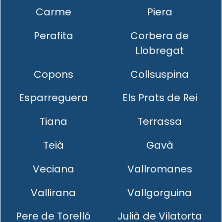
Carme
Piera
Perafita
Corbera de
Llobregat
Copons
Collsuspina
Esparreguera
Els Prats de Rei
Tiana
Terrassa
Teià
Gavà
Veciana
Vallromanes
Vallirana
Vallgorguina
Pere de Torelló
Julià de Vilatorta