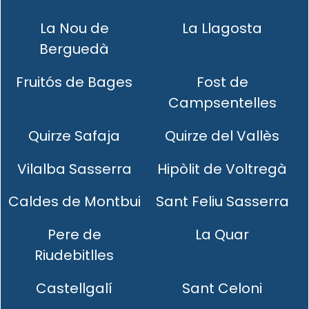
La Nou de
La Llagosta
Berguedà
Fruitós de Bages
Fost de
Campsentelles
Quirze Safaja
Quirze del Vallès
Vilalba Sasserra
Hipòlit de Voltregà
Caldes de Montbui
Sant Feliu Sasserra
Pere de
La Quar
Riudebitlles
Castellgalí
Sant Celoni