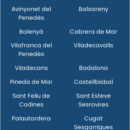
Avinyonet del
Balsareny
Penedès
Balenyà
Cabrera de Mar
Vilafranca del
Viladecavalls
Penedès
Viladecans
Badalona
Pineda de Mar
Castellbisbal
Sant Feliu de
Sant Esteve
Codines
Sesrovires
Palautordera
Cugat
Sesgarrigues