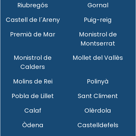
Riubregós
Gornal
Castell de l´Areny
Puig-reig
Premià de Mar
Monistrol de
Montserrat
Monistrol de
Mollet del Vallès
Calders
Molins de Rei
Polinyà
Pobla de Lillet
Sant Climent
Calaf
Olèrdola
Òdena
Castelldefels