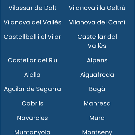
Vilassar de Dalt
Vilanova i la Geltrú
Vilanova del Vallès
Vilanova del Camí
Castellbell i el Vilar
Castellar del
Vallès
Castellar del Riu
Alpens
Alella
Aiguafreda
Aguilar de Segarra
Bagà
Cabrils
Manresa
Navarcles
Mura
Muntanyola
Montseny