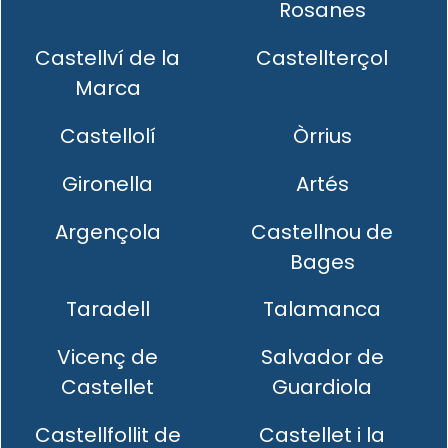
Rosanes
Castellví de la
Castellterçol
Marca
Castellolí
Òrrius
Gironella
Artés
Argençola
Castellnou de
Bages
Taradell
Talamanca
Vicenç de
Salvador de
Castellet
Guardiola
Castellfollit de
Castellet i la