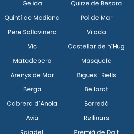
Gelida
Quirze de Besora
Quintí de Mediona
Pol de Mar
Pere Sallavinera
Vilada
Vic
Castellar de n´Hug
Matadepera
Masquefa
Arenys de Mar
Bigues i Riells
Berga
Bellprat
Cabrera d´Anoia
Borredà
Avià
Rellinars
Rajadell
Premià de Dalt