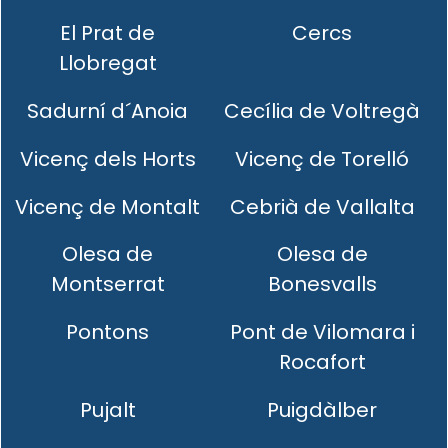
El Prat de
Cercs
Llobregat
Sadurní d´Anoia
Cecília de Voltregà
Vicenç dels Horts
Vicenç de Torelló
Vicenç de Montalt
Cebrià de Vallalta
Olesa de
Olesa de
Montserrat
Bonesvalls
Pontons
Pont de Vilomara i
Rocafort
Pujalt
Puigdàlber