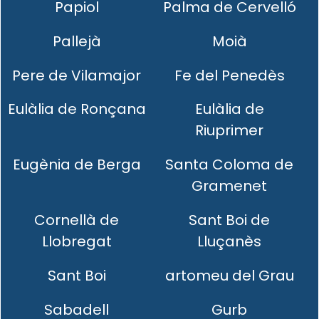
Papiol
Palma de Cervelló
Pallejà
Moià
Pere de Vilamajor
Fe del Penedès
Eulàlia de Ronçana
Eulàlia de
Riuprimer
Eugènia de Berga
Santa Coloma de
Gramenet
Cornellà de
Sant Boi de
Llobregat
Lluçanès
Sant Boi
artomeu del Grau
Sabadell
Gurb