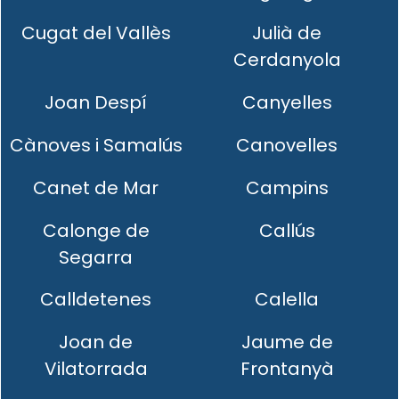
Cugat del Vallès
Julià de
Cerdanyola
Joan Despí
Canyelles
Cànoves i Samalús
Canovelles
Canet de Mar
Campins
Calonge de
Callús
Segarra
Calldetenes
Calella
Joan de
Jaume de
Vilatorrada
Frontanyà