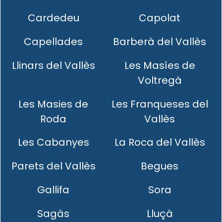
Cardedeu
Capolat
Capellades
Barberà del Vallès
Llinars del Vallès
Les Masíes de
Voltregà
Les Masies de
Les Franqueses del
Roda
Vallès
Les Cabanyes
La Roca del Vallès
Parets del Vallès
Begues
Gallifa
Sora
Sagàs
Lluçà