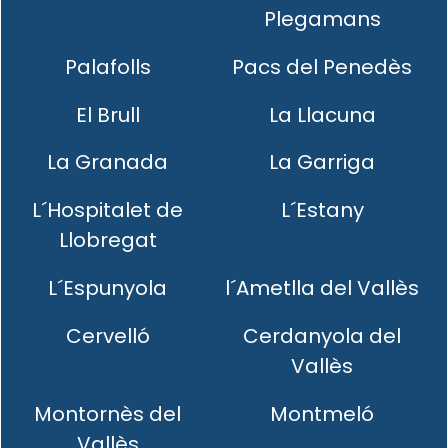
Plegamans
Palafolls
Pacs del Penedès
El Brull
La Llacuna
La Granada
La Garriga
L´Hospitalet de
L´Estany
Llobregat
L´Espunyola
l´Ametlla del Vallès
Cervelló
Cerdanyola del
Vallès
Montornès del
Montmeló
Vallès