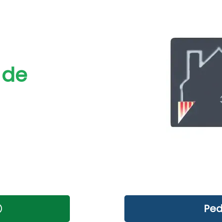
 de
Ped