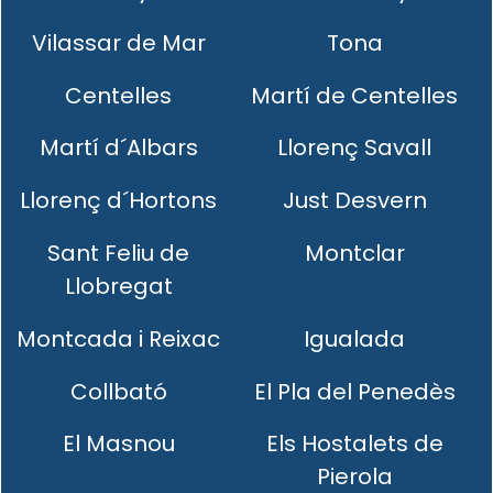
Vilassar de Mar
Tona
Centelles
Martí de Centelles
Martí d´Albars
Llorenç Savall
Llorenç d´Hortons
Just Desvern
Sant Feliu de
Montclar
Llobregat
Montcada i Reixac
Igualada
Collbató
El Pla del Penedès
El Masnou
Els Hostalets de
Pierola