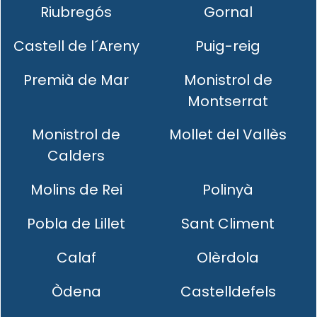
Riubregós
Gornal
Castell de l´Areny
Puig-reig
Premià de Mar
Monistrol de
Montserrat
Monistrol de
Mollet del Vallès
Calders
Molins de Rei
Polinyà
Pobla de Lillet
Sant Climent
Calaf
Olèrdola
Òdena
Castelldefels