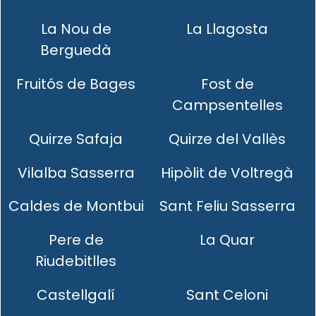
La Nou de
La Llagosta
Berguedà
Fruitós de Bages
Fost de
Campsentelles
Quirze Safaja
Quirze del Vallès
Vilalba Sasserra
Hipòlit de Voltregà
Caldes de Montbui
Sant Feliu Sasserra
Pere de
La Quar
Riudebitlles
Castellgalí
Sant Celoni