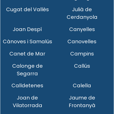
Cugat del Vallès
Julià de
Cerdanyola
Joan Despí
Canyelles
Cànoves i Samalús
Canovelles
Canet de Mar
Campins
Calonge de
Callús
Segarra
Calldetenes
Calella
Joan de
Jaume de
Vilatorrada
Frontanyà