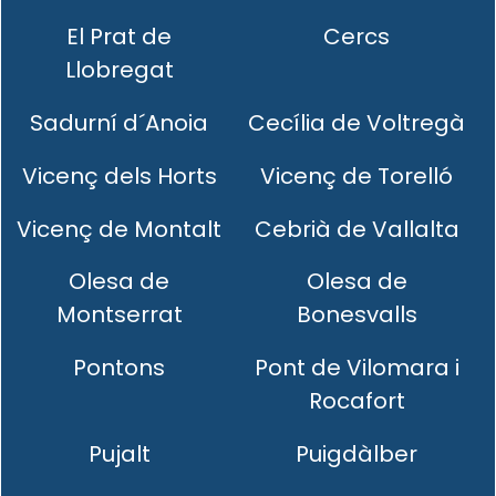
El Prat de
Cercs
Llobregat
Sadurní d´Anoia
Cecília de Voltregà
Vicenç dels Horts
Vicenç de Torelló
Vicenç de Montalt
Cebrià de Vallalta
Olesa de
Olesa de
Montserrat
Bonesvalls
Pontons
Pont de Vilomara i
Rocafort
Pujalt
Puigdàlber