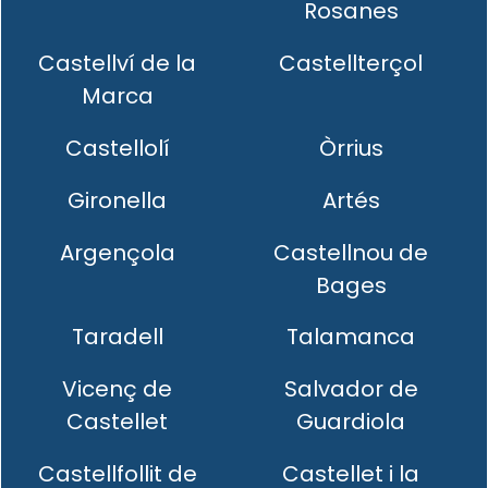
Rosanes
Castellví de la
Castellterçol
Marca
Castellolí
Òrrius
Gironella
Artés
Argençola
Castellnou de
Bages
Taradell
Talamanca
Vicenç de
Salvador de
Castellet
Guardiola
Castellfollit de
Castellet i la