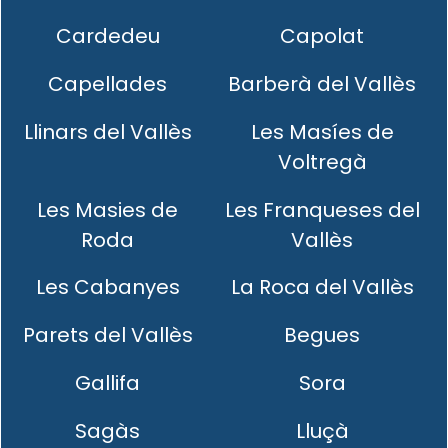
Cardedeu
Capolat
Capellades
Barberà del Vallès
Llinars del Vallès
Les Masíes de
Voltregà
Les Masies de
Les Franqueses del
Roda
Vallès
Les Cabanyes
La Roca del Vallès
Parets del Vallès
Begues
Gallifa
Sora
Sagàs
Lluçà