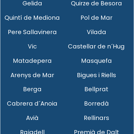
Gelida
Quirze de Besora
Quintí de Mediona
Pol de Mar
Pere Sallavinera
Vilada
Vic
Castellar de n´Hug
Matadepera
Masquefa
Arenys de Mar
Bigues i Riells
Berga
Bellprat
Cabrera d´Anoia
Borredà
Avià
Rellinars
Rajadell
Premià de Dalt