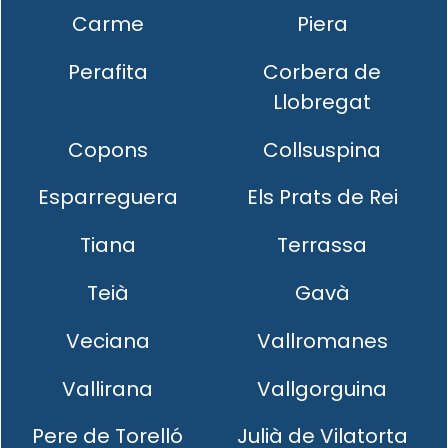
Carme
Piera
Perafita
Corbera de
Llobregat
Copons
Collsuspina
Esparreguera
Els Prats de Rei
Tiana
Terrassa
Teià
Gavà
Veciana
Vallromanes
Vallirana
Vallgorguina
Pere de Torelló
Julià de Vilatorta