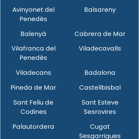
Avinyonet del
Balsareny
Penedès
Balenyà
Cabrera de Mar
Vilafranca del
Viladecavalls
Penedès
Viladecans
Badalona
Pineda de Mar
Castellbisbal
Sant Feliu de
Sant Esteve
Codines
Sesrovires
Palautordera
Cugat
Sesgarrigues