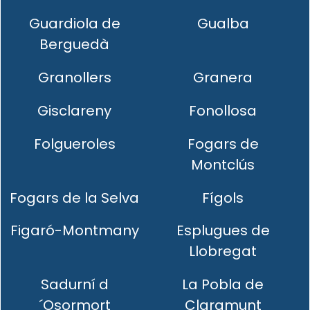
Guardiola de
Gualba
Berguedà
Granollers
Granera
Gisclareny
Fonollosa
Folgueroles
Fogars de
Montclús
Fogars de la Selva
Fígols
Figaró-Montmany
Esplugues de
Llobregat
Sadurní d
La Pobla de
´Osormort
Claramunt