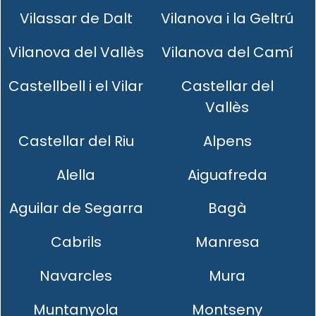
Vilassar de Dalt
Vilanova i la Geltrú
Vilanova del Vallès
Vilanova del Camí
Castellbell i el Vilar
Castellar del
Vallès
Castellar del Riu
Alpens
Alella
Aiguafreda
Aguilar de Segarra
Bagà
Cabrils
Manresa
Navarcles
Mura
Muntanyola
Montseny