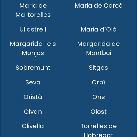
Maria de
Maria de Corcó
Martorelles
Ullastrell
Maria d´Oló
Margarida i els
Margarida de
Monjos
Montbui
Sobremunt
Sitges
Seva
Orpí
Oristà
Orís
Olvan
Olost
Olivella
Torrelles de
Llobregat