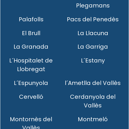
Plegamans
Palafolls
Pacs del Penedès
El Brull
La Llacuna
La Granada
La Garriga
L´Hospitalet de
L´Estany
Llobregat
L´Espunyola
l´Ametlla del Vallès
Cervelló
Cerdanyola del
Vallès
Montornès del
Montmeló
Vallès