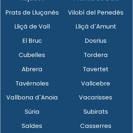
Prats de Lluçanès
Vilobí del Penedès
Lliçà de Vall
Lliçà d´Amunt
El Bruc
Dosrius
Cubelles
Tordera
Abrera
Tavertet
Tavèrnoles
Vallcebre
Vallbona d´Anoia
Vacarisses
Súria
Subirats
Saldes
Casserres