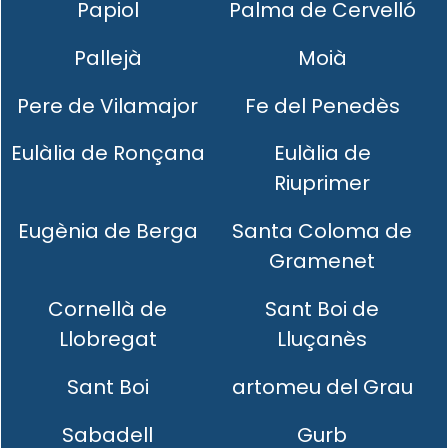
Papiol
Palma de Cervelló
Pallejà
Moià
Pere de Vilamajor
Fe del Penedès
Eulàlia de Ronçana
Eulàlia de
Riuprimer
Eugènia de Berga
Santa Coloma de
Gramenet
Cornellà de
Sant Boi de
Llobregat
Lluçanès
Sant Boi
artomeu del Grau
Sabadell
Gurb