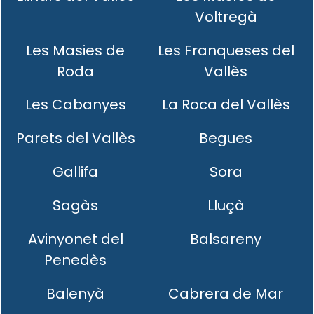
Voltregà
Les Masies de
Les Franqueses del
Roda
Vallès
Les Cabanyes
La Roca del Vallès
Parets del Vallès
Begues
Gallifa
Sora
Sagàs
Lluçà
Avinyonet del
Balsareny
Penedès
Balenyà
Cabrera de Mar