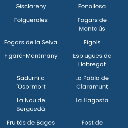
Gisclareny
Fonollosa
Folgueroles
Fogars de
Montclús
Fogars de la Selva
Fígols
Figaró-Montmany
Esplugues de
Llobregat
Sadurní d
La Pobla de
´Osormort
Claramunt
La Nou de
La Llagosta
Berguedà
Fruitós de Bages
Fost de