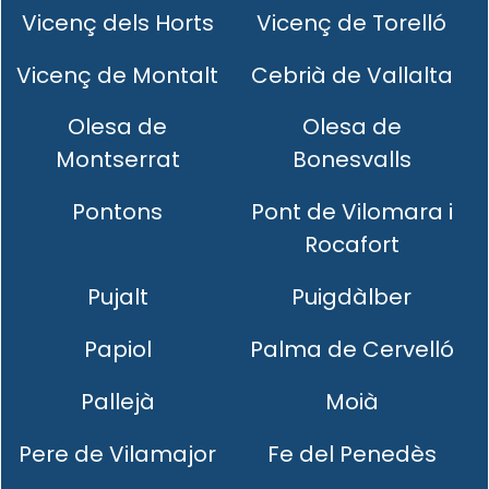
Vicenç dels Horts
Vicenç de Torelló
Vicenç de Montalt
Cebrià de Vallalta
Olesa de
Olesa de
Montserrat
Bonesvalls
Pontons
Pont de Vilomara i
Rocafort
Pujalt
Puigdàlber
Papiol
Palma de Cervelló
Pallejà
Moià
Pere de Vilamajor
Fe del Penedès