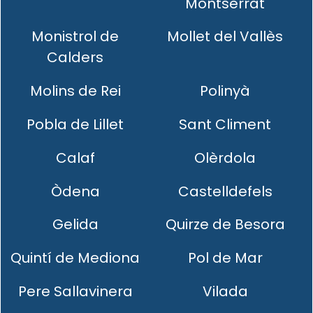
Montserrat
Monistrol de
Mollet del Vallès
Calders
Molins de Rei
Polinyà
Pobla de Lillet
Sant Climent
Calaf
Olèrdola
Òdena
Castelldefels
Gelida
Quirze de Besora
Quintí de Mediona
Pol de Mar
Pere Sallavinera
Vilada