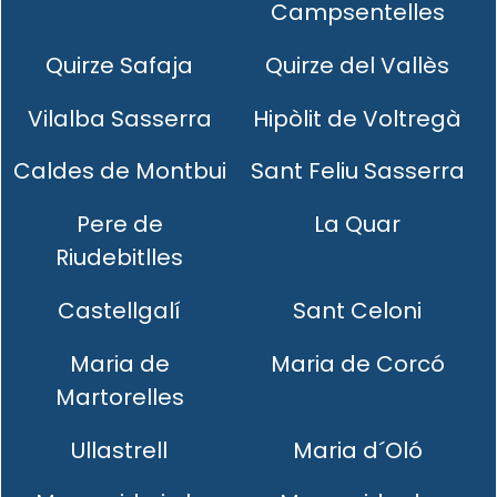
Campsentelles
Quirze Safaja
Quirze del Vallès
Vilalba Sasserra
Hipòlit de Voltregà
Caldes de Montbui
Sant Feliu Sasserra
Pere de
La Quar
Riudebitlles
Castellgalí
Sant Celoni
Maria de
Maria de Corcó
Martorelles
Ullastrell
Maria d´Oló