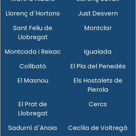
Llorenç d´Hortons
Just Desvern
Sant Feliu de
Montclar
Llobregat
Montcada i Reixac
Igualada
Collbató
El Pla del Penedès
El Masnou
Els Hostalets de
Pierola
El Prat de
Cercs
Llobregat
Sadurní d´Anoia
Cecília de Voltregà