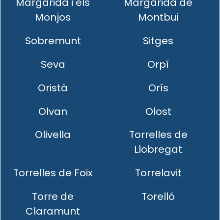
Margarida i els
Margarida de
Monjos
Montbui
Sobremunt
Sitges
Seva
Orpí
Oristà
Orís
Olvan
Olost
Olivella
Torrelles de
Llobregat
Torrelles de Foix
Torrelavit
Torre de
Torelló
Claramunt