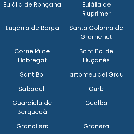
Eulàlia de Ronçana
Eulàlia de
Riuprimer
Eugènia de Berga
Santa Coloma de
Gramenet
Cornellà de
Sant Boi de
Llobregat
Lluçanès
Sant Boi
artomeu del Grau
Sabadell
Gurb
Guardiola de
Gualba
Berguedà
Granollers
Granera