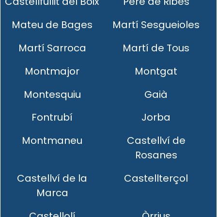
Castellfullit del Boix
Pere de Ribes
Mateu de Bages
Martí Sesgueioles
Martí Sarroca
Martí de Tous
Montmajor
Montgat
Montesquiu
Gaià
Fontrubí
Jorba
Montmaneu
Castellví de
Rosanes
Castellví de la
Castellterçol
Marca
Castellolí
Òrrius