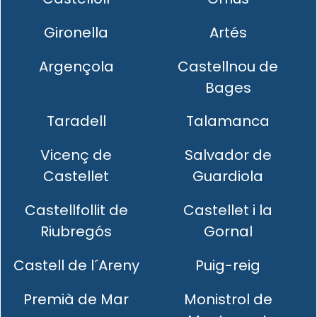
Gironella
Artés
Argençola
Castellnou de
Bages
Taradell
Talamanca
Vicenç de
Salvador de
Castellet
Guardiola
Castellfollit de
Castellet i la
Riubregós
Gornal
Castell de l´Areny
Puig-reig
Premià de Mar
Monistrol de