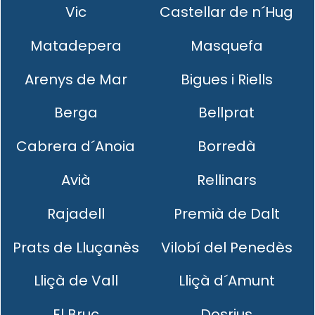
Vic
Castellar de n´Hug
Matadepera
Masquefa
Arenys de Mar
Bigues i Riells
Berga
Bellprat
Cabrera d´Anoia
Borredà
Avià
Rellinars
Rajadell
Premià de Dalt
Prats de Lluçanès
Vilobí del Penedès
Lliçà de Vall
Lliçà d´Amunt
El Bruc
Dosrius