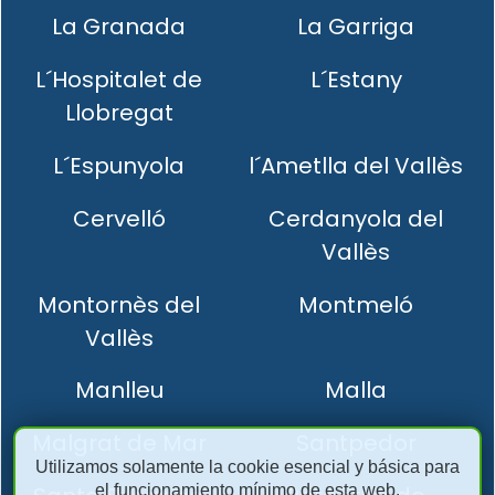
La Granada
La Garriga
L´Hospitalet de
L´Estany
Llobregat
L´Espunyola
l´Ametlla del Vallès
Cervelló
Cerdanyola del
Vallès
Montornès del
Montmeló
Vallès
Manlleu
Malla
Malgrat de Mar
Santpedor
Utilizamos solamente la cookie esencial y básica para
el funcionamiento mínimo de esta web.