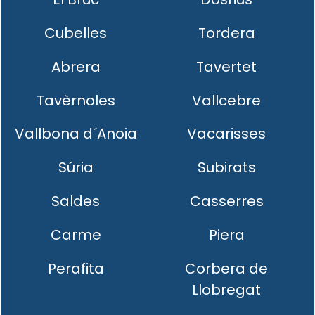
Cubelles
Tordera
Abrera
Tavertet
Tavèrnoles
Vallcebre
Vallbona d´Anoia
Vacarisses
Súria
Subirats
Saldes
Casserres
Carme
Piera
Perafita
Corbera de
Llobregat