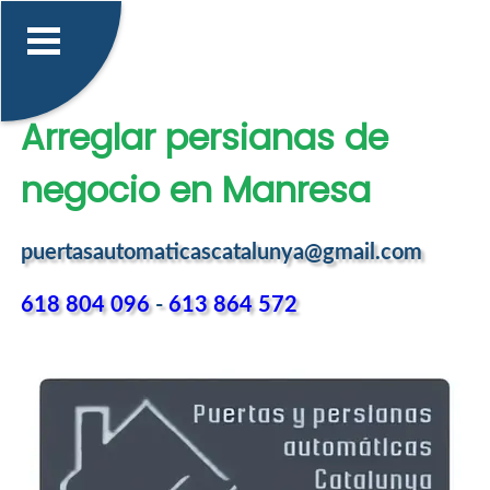
Arreglar persianas de
negocio en Manresa
puertasautomaticascatalunya@gmail.com
618 804 096
-
613 864 572