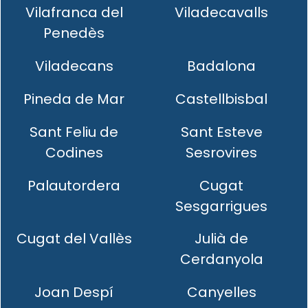
Vilafranca del
Viladecavalls
Penedès
Viladecans
Badalona
Pineda de Mar
Castellbisbal
Sant Feliu de
Sant Esteve
Codines
Sesrovires
Palautordera
Cugat
Sesgarrigues
Cugat del Vallès
Julià de
Cerdanyola
Joan Despí
Canyelles