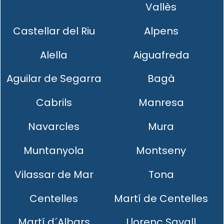
Vallès
Castellar del Riu
Alpens
Alella
Aiguafreda
Aguilar de Segarra
Bagà
Cabrils
Manresa
Navarcles
Mura
Muntanyola
Montseny
Vilassar de Mar
Tona
Centelles
Martí de Centelles
Martí d´Albars
Llorenç Savall