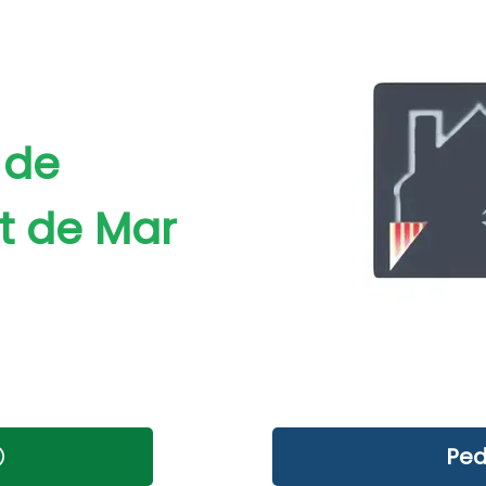
 de
t de Mar
Ped