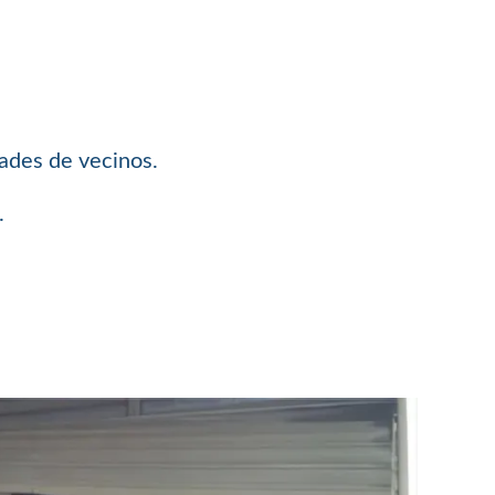
dades de vecinos.
.