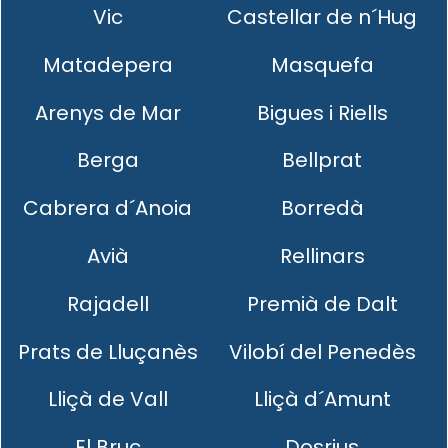
Vic
Castellar de n´Hug
Matadepera
Masquefa
Arenys de Mar
Bigues i Riells
Berga
Bellprat
Cabrera d´Anoia
Borredà
Avià
Rellinars
Rajadell
Premià de Dalt
Prats de Lluçanès
Vilobí del Penedès
Lliçà de Vall
Lliçà d´Amunt
El Bruc
Dosrius