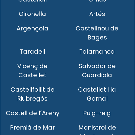
Gironella
Artés
Argençola
Castellnou de
Bages
Taradell
Talamanca
Vicenç de
Salvador de
Castellet
Guardiola
Castellfollit de
Castellet i la
Riubregós
Gornal
Castell de l´Areny
Puig-reig
Premià de Mar
Monistrol de