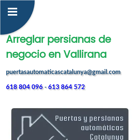
Arreglar persianas de
negocio en Vallirana
puertasautomaticascatalunya@gmail.com
618 804 096
-
613 864 572