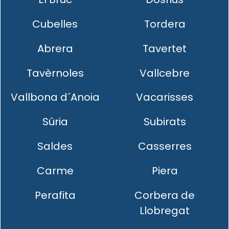
Cubelles
Tordera
Abrera
Tavertet
Tavèrnoles
Vallcebre
Vallbona d´Anoia
Vacarisses
Súria
Subirats
Saldes
Casserres
Carme
Piera
Perafita
Corbera de
Llobregat