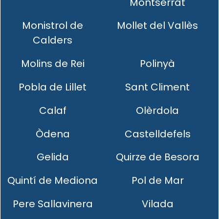
Montserrat
Monistrol de
Mollet del Vallès
Calders
Molins de Rei
Polinyà
Pobla de Lillet
Sant Climent
Calaf
Olèrdola
Òdena
Castelldefels
Gelida
Quirze de Besora
Quintí de Mediona
Pol de Mar
Pere Sallavinera
Vilada