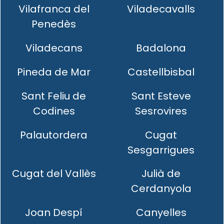
Vilafranca del
Viladecavalls
Penedès
Viladecans
Badalona
Pineda de Mar
Castellbisbal
Sant Feliu de
Sant Esteve
Codines
Sesrovires
Palautordera
Cugat
Sesgarrigues
Cugat del Vallès
Julià de
Cerdanyola
Joan Despí
Canyelles