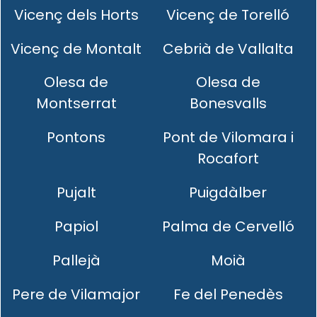
Vicenç dels Horts
Vicenç de Torelló
Vicenç de Montalt
Cebrià de Vallalta
Olesa de
Olesa de
Montserrat
Bonesvalls
Pontons
Pont de Vilomara i
Rocafort
Pujalt
Puigdàlber
Papiol
Palma de Cervelló
Pallejà
Moià
Pere de Vilamajor
Fe del Penedès