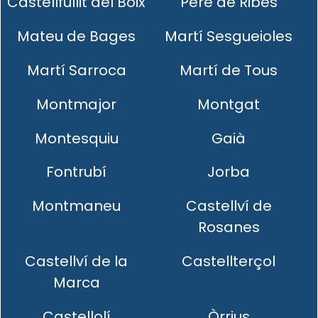
Castellfullit del Boix
Pere de Ribes
Mateu de Bages
Martí Sesgueioles
Martí Sarroca
Martí de Tous
Montmajor
Montgat
Montesquiu
Gaià
Fontrubí
Jorba
Montmaneu
Castellví de
Rosanes
Castellví de la
Castellterçol
Marca
Castellolí
Òrrius