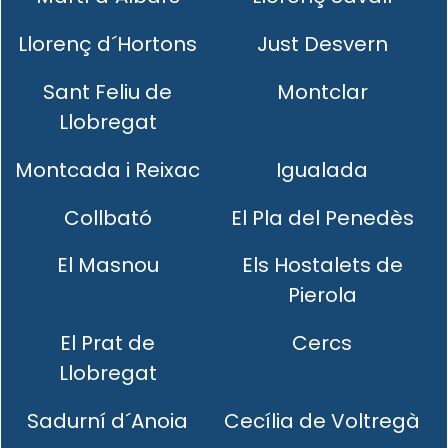
Llorenç d´Hortons
Just Desvern
Sant Feliu de
Montclar
Llobregat
Montcada i Reixac
Igualada
Collbató
El Pla del Penedès
El Masnou
Els Hostalets de
Pierola
El Prat de
Cercs
Llobregat
Sadurní d´Anoia
Cecília de Voltregà