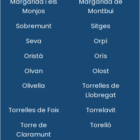
Margarida i els
Margarida de
Monjos
Montbui
Sobremunt
Sitges
Seva
Orpí
Oristà
Orís
Olvan
Olost
Olivella
Torrelles de
Llobregat
Torrelles de Foix
Torrelavit
Torre de
Torelló
Claramunt