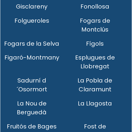
Gisclareny
Fonollosa
Folgueroles
Fogars de
Montclús
Fogars de la Selva
Fígols
Figaró-Montmany
Esplugues de
Llobregat
Sadurní d
La Pobla de
´Osormort
Claramunt
La Nou de
La Llagosta
Berguedà
Fruitós de Bages
Fost de