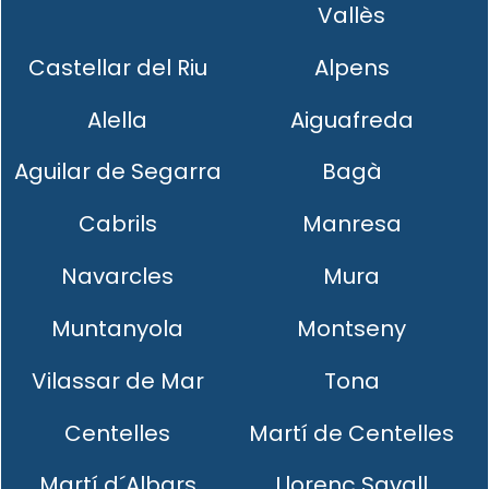
Vallès
Castellar del Riu
Alpens
Alella
Aiguafreda
Aguilar de Segarra
Bagà
Cabrils
Manresa
Navarcles
Mura
Muntanyola
Montseny
Vilassar de Mar
Tona
Centelles
Martí de Centelles
Martí d´Albars
Llorenç Savall