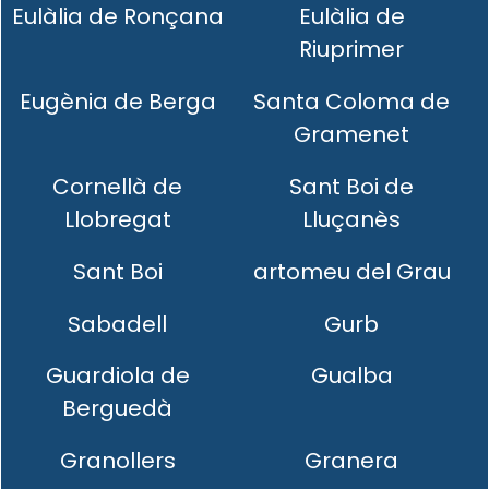
Eulàlia de Ronçana
Eulàlia de
Riuprimer
Eugènia de Berga
Santa Coloma de
Gramenet
Cornellà de
Sant Boi de
Llobregat
Lluçanès
Sant Boi
artomeu del Grau
Sabadell
Gurb
Guardiola de
Gualba
Berguedà
Granollers
Granera