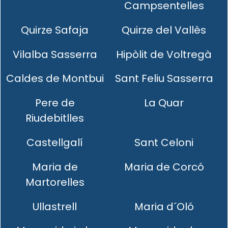
Campsentelles
Quirze Safaja
Quirze del Vallès
Vilalba Sasserra
Hipòlit de Voltregà
Caldes de Montbui
Sant Feliu Sasserra
Pere de
La Quar
Riudebitlles
Castellgalí
Sant Celoni
Maria de
Maria de Corcó
Martorelles
Ullastrell
Maria d´Oló