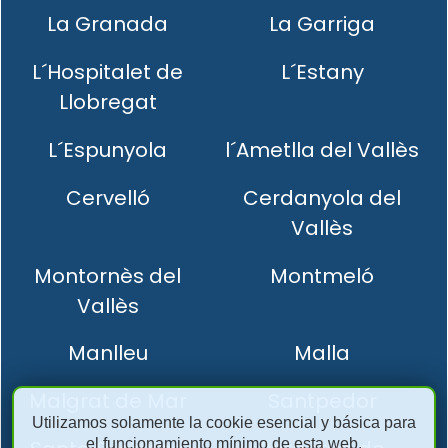
La Granada
La Garriga
L´Hospitalet de
L´Estany
Llobregat
L´Espunyola
l´Ametlla del Vallès
Cervelló
Cerdanyola del
Vallès
Montornès del
Montmeló
Vallès
Manlleu
Malla
Malgrat de Mar
Santpedor
Utilizamos solamente la cookie esencial y básica para
el funcionamiento mínimo de esta web.