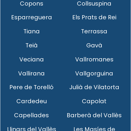
Copons
Collsuspina
Esparreguera
Els Prats de Rei
Tiana
Terrassa
Teià
Gavà
Veciana
Vallromanes
Vallirana
Vallgorguina
Pere de Torelló
Julià de Vilatorta
Cardedeu
Capolat
Capellades
Barberà del Vallès
Llinars del Vallès
Les Masíes de