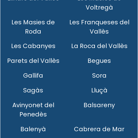
Voltregà
Les Masies de
Les Franqueses del
Roda
Vallès
Les Cabanyes
La Roca del Vallès
Parets del Vallès
Begues
Gallifa
Sora
Sagàs
Lluçà
Avinyonet del
Balsareny
Penedès
Balenyà
Cabrera de Mar