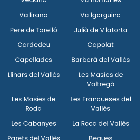
Vallirana
Vallgorguina
Pere de Torelló
Julià de Vilatorta
Cardedeu
Capolat
Capellades
Barberà del Vallès
Llinars del Vallès
Les Masíes de
Voltregà
Les Masies de
Les Franqueses del
Roda
Vallès
Les Cabanyes
La Roca del Vallès
Parets del Vallès
Begues