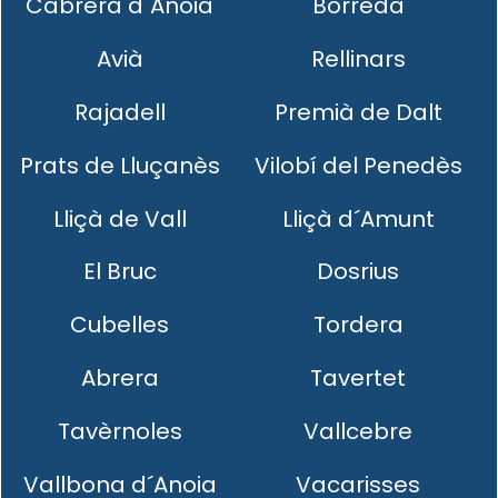
Cabrera d´Anoia
Borredà
Avià
Rellinars
Rajadell
Premià de Dalt
Prats de Lluçanès
Vilobí del Penedès
Lliçà de Vall
Lliçà d´Amunt
El Bruc
Dosrius
Cubelles
Tordera
Abrera
Tavertet
Tavèrnoles
Vallcebre
Vallbona d´Anoia
Vacarisses