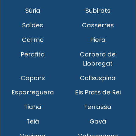
Súria
Subirats
Saldes
Casserres
Carme
Piera
Perafita
Corbera de
Llobregat
Copons
Collsuspina
Esparreguera
Els Prats de Rei
Tiana
Terrassa
Teià
Gavà
Veciana
Vallromanes