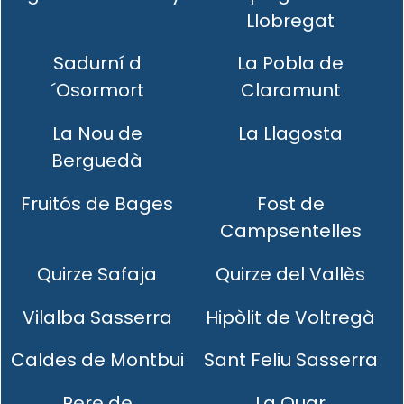
Llobregat
Sadurní d
La Pobla de
´Osormort
Claramunt
La Nou de
La Llagosta
Berguedà
Fruitós de Bages
Fost de
Campsentelles
Quirze Safaja
Quirze del Vallès
Vilalba Sasserra
Hipòlit de Voltregà
Caldes de Montbui
Sant Feliu Sasserra
Pere de
La Quar