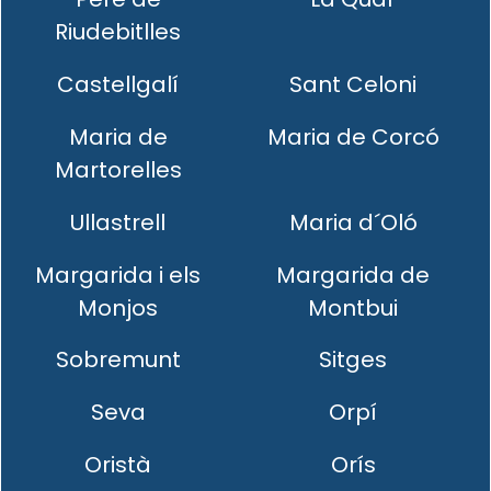
Riudebitlles
Castellgalí
Sant Celoni
Maria de
Maria de Corcó
Martorelles
Ullastrell
Maria d´Oló
Margarida i els
Margarida de
Monjos
Montbui
Sobremunt
Sitges
Seva
Orpí
Oristà
Orís