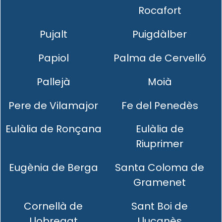
Rocafort
Pujalt
Puigdàlber
Papiol
Palma de Cervelló
Pallejà
Moià
Pere de Vilamajor
Fe del Penedès
Eulàlia de Ronçana
Eulàlia de
Riuprimer
Eugènia de Berga
Santa Coloma de
Gramenet
Cornellà de
Sant Boi de
Llobregat
Lluçanès