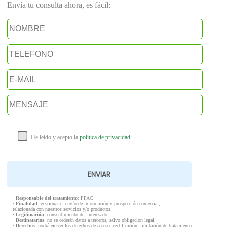
Envía tu consulta ahora, es fácil:
He leído y acepto la
política de privacidad
.
·
Responsable del tratamiento
: PPAC
·
Finalidad
: gestionar el envío de información y prospección comercial,
relacionada con nuestros servicios y/o productos.
·
Legitimación
: consentimiento del interesado.
·
Destinatarios
: no se cederán datos a terceros, salvo obligación legal.
·
Derechos
: podrá ejercer los derechos de acceso, rectificación, limitación de tratamiento,