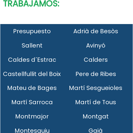
TRABAJAMOS:
Presupuesto
Adrià de Besòs
Sallent
Avinyó
Caldes d´Estrac
Calders
Castellfullit del Boix
Pere de Ribes
Mateu de Bages
Martí Sesgueioles
Martí Sarroca
Martí de Tous
Montmajor
Montgat
Montesquiu
Gaià