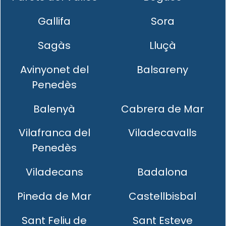
Gallifa
Sora
Sagàs
Lluçà
Avinyonet del
Balsareny
Penedès
Balenyà
Cabrera de Mar
Vilafranca del
Viladecavalls
Penedès
Viladecans
Badalona
Pineda de Mar
Castellbisbal
Sant Feliu de
Sant Esteve