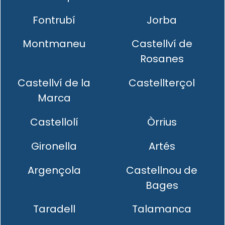
Fontrubí
Jorba
Montmaneu
Castellví de
Rosanes
Castellví de la
Castellterçol
Marca
Castellolí
Òrrius
Gironella
Artés
Argençola
Castellnou de
Bages
Taradell
Talamanca