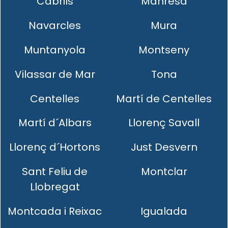
Cabrils
Manresa
Navarcles
Mura
Muntanyola
Montseny
Vilassar de Mar
Tona
Centelles
Martí de Centelles
Martí d´Albars
Llorenç Savall
Llorenç d´Hortons
Just Desvern
Sant Feliu de
Montclar
Llobregat
Montcada i Reixac
Igualada