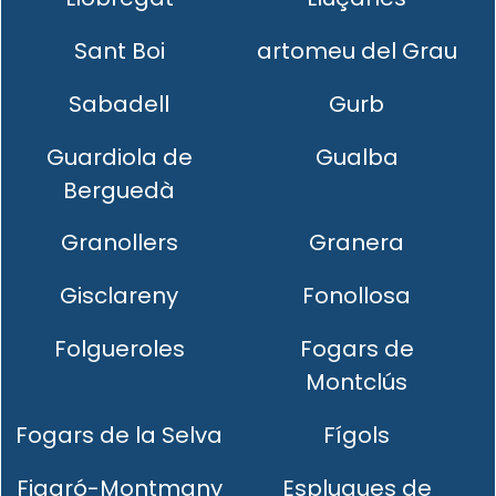
Sant Boi
artomeu del Grau
Sabadell
Gurb
Guardiola de
Gualba
Berguedà
Granollers
Granera
Gisclareny
Fonollosa
Folgueroles
Fogars de
Montclús
Fogars de la Selva
Fígols
Figaró-Montmany
Esplugues de