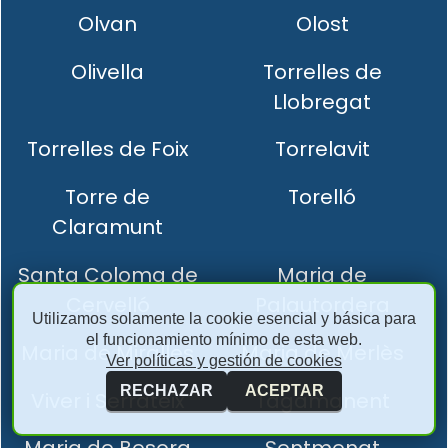
Olvan
Olost
Olivella
Torrelles de
Llobregat
Torrelles de Foix
Torrelavit
Torre de
Torelló
Claramunt
Santa Coloma de
Maria de
Cervelló
Palautordera
Utilizamos solamente la cookie esencial y básica para
el funcionamiento mínimo de esta web.
Maria de Miralles
Maria de Merlès
Ver políticas y gestión de cookies
RECHAZAR
ACEPTAR
Viver i Serrateix
Tagamanent