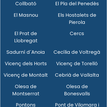
Collbató
El Pla del Penedès
El Masnou
Els Hostalets de
Pierola
El Prat de
Cercs
Llobregat
Sadurní d´Anoia
Cecília de Voltregà
Vicenç dels Horts
Vicenç de Torelló
Vicenç de Montalt
Cebrià de Vallalta
Olesa de
Olesa de
Montserrat
Bonesvalls
Pontons
Pont de Vilomara i