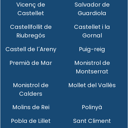
Vicenç de
Salvador de
Castellet
Guardiola
Castellfollit de
Castellet i la
Riubregós
Gornal
Castell de l´Areny
Puig-reig
Premià de Mar
Monistrol de
Montserrat
Monistrol de
Mollet del Vallès
Calders
Molins de Rei
Polinyà
Pobla de Lillet
Sant Climent