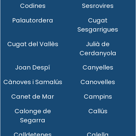
Codines
Sesrovires
Palautordera
Cugat
Sesgarrigues
Cugat del Vallès
Julià de
Cerdanyola
Joan Despí
Canyelles
Cànoves i Samalús
Canovelles
Canet de Mar
Campins
Calonge de
Callús
Segarra
Calldetenes
Calella