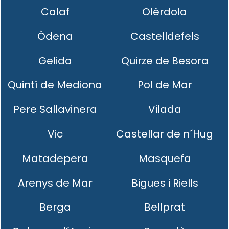
Calaf
Olèrdola
Òdena
Castelldefels
Gelida
Quirze de Besora
Quintí de Mediona
Pol de Mar
Pere Sallavinera
Vilada
Vic
Castellar de n´Hug
Matadepera
Masquefa
Arenys de Mar
Bigues i Riells
Berga
Bellprat