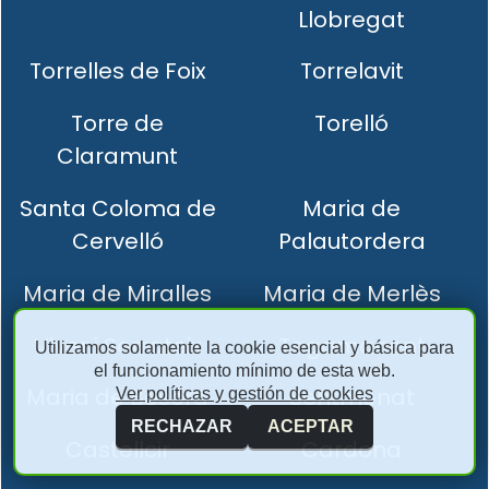
Llobregat
Torrelles de Foix
Torrelavit
Torre de
Torelló
Claramunt
Santa Coloma de
Maria de
Cervelló
Palautordera
Maria de Miralles
Maria de Merlès
Viver i Serrateix
Tagamanent
Utilizamos solamente la cookie esencial y básica para
el funcionamiento mínimo de esta web.
Maria de Besora
Sentmenat
Ver políticas y gestión de cookies
RECHAZAR
ACEPTAR
Castellcir
Cardona