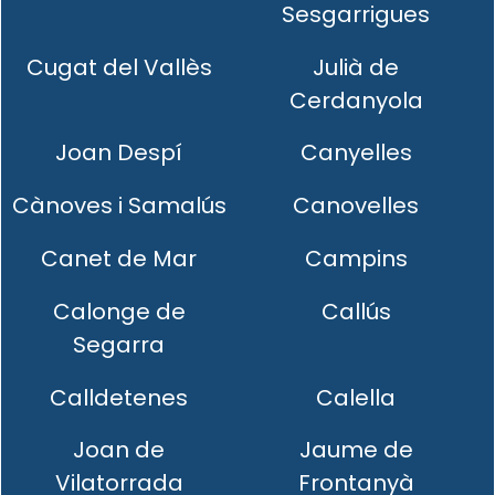
Sesgarrigues
Cugat del Vallès
Julià de
Cerdanyola
Joan Despí
Canyelles
Cànoves i Samalús
Canovelles
Canet de Mar
Campins
Calonge de
Callús
Segarra
Calldetenes
Calella
Joan de
Jaume de
Vilatorrada
Frontanyà