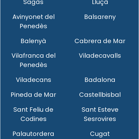
Sagàs
Lluçà
Avinyonet del
Balsareny
Penedès
Balenyà
Cabrera de Mar
Vilafranca del
Viladecavalls
Penedès
Viladecans
Badalona
Pineda de Mar
Castellbisbal
Sant Feliu de
Sant Esteve
Codines
Sesrovires
Palautordera
Cugat