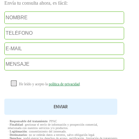
Envía tu consulta ahora, es fácil:
He leído y acepto la
política de privacidad
.
·
Responsable del tratamiento
: PPAC
·
Finalidad
: gestionar el envío de información y prospección comercial,
relacionada con nuestros servicios y/o productos.
·
Legitimación
: consentimiento del interesado.
·
Destinatarios
: no se cederán datos a terceros, salvo obligación legal.
·
Derechos
: podrá ejercer los derechos de acceso, rectificación, limitación de tratamiento,