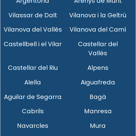
Argentona
Arenys de Munt
Vilassar de Dalt
Vilanova i la Geltrú
Vilanova del Vallès
Vilanova del Camí
Castellbell i el Vilar
Castellar del
Vallès
Castellar del Riu
Alpens
Alella
Aiguafreda
Aguilar de Segarra
Bagà
Cabrils
Manresa
Navarcles
Mura