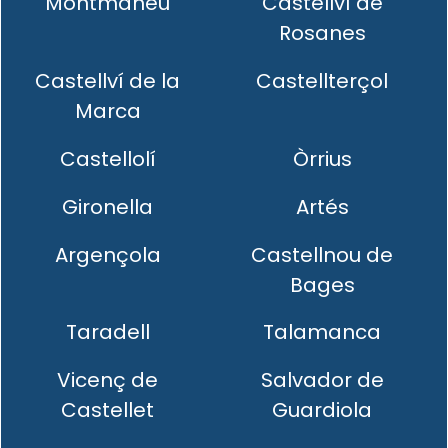
Montmaneu
Castellví de
Rosanes
Castellví de la
Castellterçol
Marca
Castellolí
Òrrius
Gironella
Artés
Argençola
Castellnou de
Bages
Taradell
Talamanca
Vicenç de
Salvador de
Castellet
Guardiola