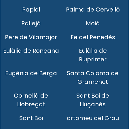
Papiol
Palma de Cervelló
Pallejà
Moià
Pere de Vilamajor
Fe del Penedès
Eulàlia de Ronçana
Eulàlia de
Riuprimer
Eugènia de Berga
Santa Coloma de
Gramenet
Cornellà de
Sant Boi de
Llobregat
Lluçanès
Sant Boi
artomeu del Grau