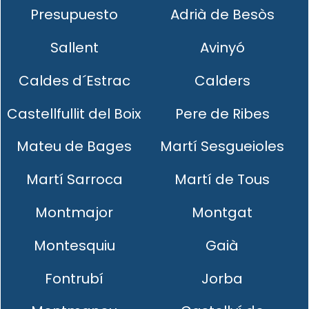
Presupuesto
Adrià de Besòs
Sallent
Avinyó
Caldes d´Estrac
Calders
Castellfullit del Boix
Pere de Ribes
Mateu de Bages
Martí Sesgueioles
Martí Sarroca
Martí de Tous
Montmajor
Montgat
Montesquiu
Gaià
Fontrubí
Jorba