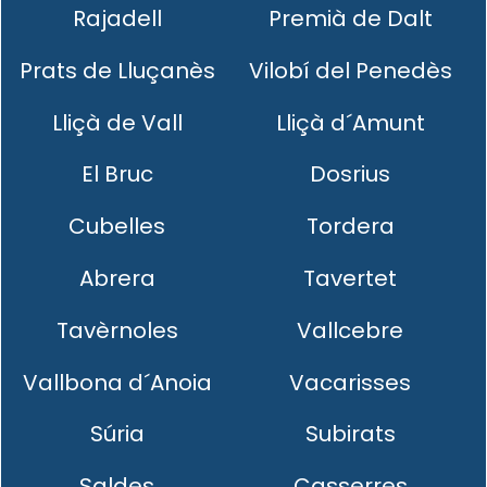
Rajadell
Premià de Dalt
Prats de Lluçanès
Vilobí del Penedès
Lliçà de Vall
Lliçà d´Amunt
El Bruc
Dosrius
Cubelles
Tordera
Abrera
Tavertet
Tavèrnoles
Vallcebre
Vallbona d´Anoia
Vacarisses
Súria
Subirats
Saldes
Casserres