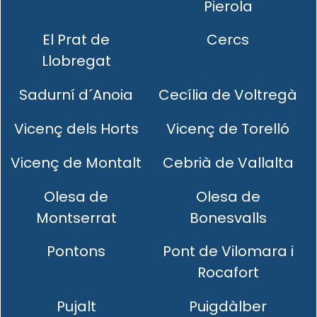
Pierola
El Prat de
Cercs
Llobregat
Sadurní d´Anoia
Cecília de Voltregà
Vicenç dels Horts
Vicenç de Torelló
Vicenç de Montalt
Cebrià de Vallalta
Olesa de
Olesa de
Montserrat
Bonesvalls
Pontons
Pont de Vilomara i
Rocafort
Pujalt
Puigdàlber