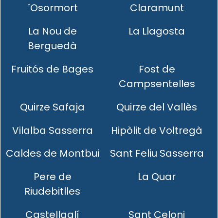
´Osormort
Claramunt
La Nou de
La Llagosta
Berguedà
Fruitós de Bages
Fost de
Campsentelles
Quirze Safaja
Quirze del Vallès
Vilalba Sasserra
Hipòlit de Voltregà
Caldes de Montbui
Sant Feliu Sasserra
Pere de
La Quar
Riudebitlles
Castellgalí
Sant Celoni