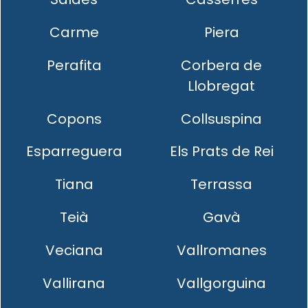
Carme
Piera
Perafita
Corbera de
Llobregat
Copons
Collsuspina
Esparreguera
Els Prats de Rei
Tiana
Terrassa
Teià
Gavà
Veciana
Vallromanes
Vallirana
Vallgorguina