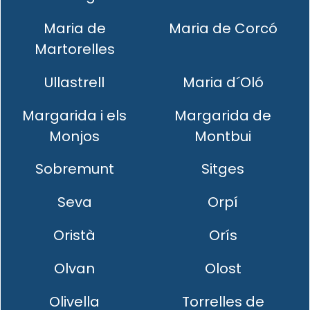
Maria de
Maria de Corcó
Martorelles
Ullastrell
Maria d´Oló
Margarida i els
Margarida de
Monjos
Montbui
Sobremunt
Sitges
Seva
Orpí
Oristà
Orís
Olvan
Olost
Olivella
Torrelles de