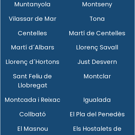
Muntanyola
Montseny
Vilassar de Mar
Tona
Centelles
Martí de Centelles
Martí d´Albars
Llorenç Savall
Llorenç d´Hortons
Just Desvern
Sant Feliu de
Montclar
Llobregat
Montcada i Reixac
Igualada
Collbató
El Pla del Penedès
El Masnou
Els Hostalets de