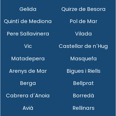
Gelida
Quirze de Besora
Quintí de Mediona
Pol de Mar
Pere Sallavinera
Vilada
Vic
Castellar de n´Hug
Matadepera
Masquefa
Arenys de Mar
Bigues i Riells
Berga
Bellprat
Cabrera d´Anoia
Borredà
Avià
Rellinars