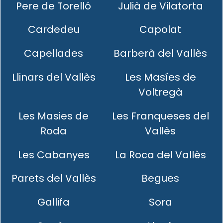
Pere de Torelló
Julià de Vilatorta
Cardedeu
Capolat
Capellades
Barberà del Vallès
Llinars del Vallès
Les Masíes de
Voltregà
Les Masies de
Les Franqueses del
Roda
Vallès
Les Cabanyes
La Roca del Vallès
Parets del Vallès
Begues
Gallifa
Sora