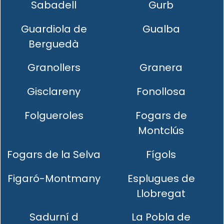
Sabadell
Gurb
Guardiola de
Gualba
Berguedà
Granollers
Granera
Gisclareny
Fonollosa
Folgueroles
Fogars de
Montclús
Fogars de la Selva
Fígols
Figaró-Montmany
Esplugues de
Llobregat
Sadurní d
La Pobla de