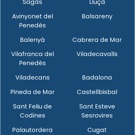
Sagàs
Lluçà
Avinyonet del
Balsareny
Penedès
Balenyà
Cabrera de Mar
Vilafranca del
Viladecavalls
Penedès
Viladecans
Badalona
Pineda de Mar
Castellbisbal
Sant Feliu de
Sant Esteve
Codines
Sesrovires
Palautordera
Cugat