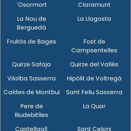
´Osormort
Claramunt
La Nou de
La Llagosta
Berguedà
Fruitós de Bages
Fost de
Campsentelles
Quirze Safaja
Quirze del Vallès
Vilalba Sasserra
Hipòlit de Voltregà
Caldes de Montbui
Sant Feliu Sasserra
Pere de
La Quar
Riudebitlles
Castellgalí
Sant Celoni