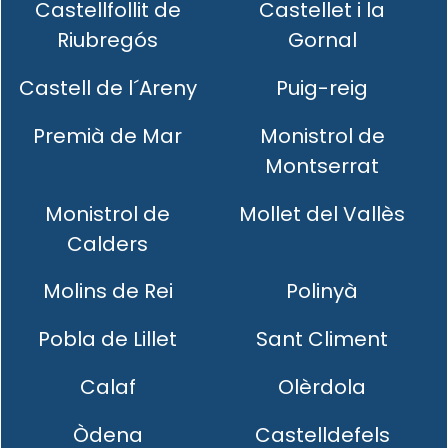
Castellfollit de
Castellet i la
Riubregós
Gornal
Castell de l´Areny
Puig-reig
Premià de Mar
Monistrol de
Montserrat
Monistrol de
Mollet del Vallès
Calders
Molins de Rei
Polinyà
Pobla de Lillet
Sant Climent
Calaf
Olèrdola
Òdena
Castelldefels