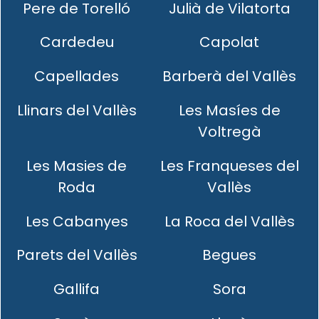
Pere de Torelló
Julià de Vilatorta
Cardedeu
Capolat
Capellades
Barberà del Vallès
Llinars del Vallès
Les Masíes de
Voltregà
Les Masies de
Les Franqueses del
Roda
Vallès
Les Cabanyes
La Roca del Vallès
Parets del Vallès
Begues
Gallifa
Sora