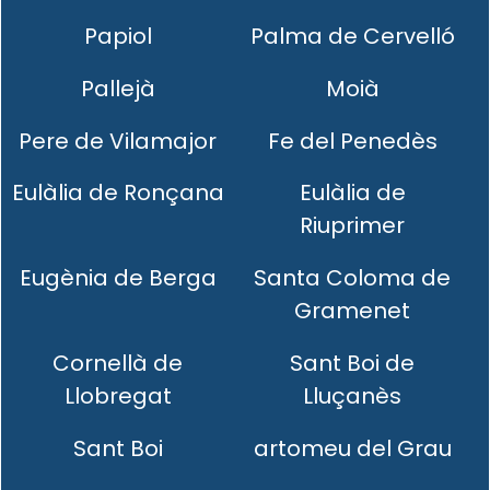
Papiol
Palma de Cervelló
Pallejà
Moià
Pere de Vilamajor
Fe del Penedès
Eulàlia de Ronçana
Eulàlia de
Riuprimer
Eugènia de Berga
Santa Coloma de
Gramenet
Cornellà de
Sant Boi de
Llobregat
Lluçanès
Sant Boi
artomeu del Grau