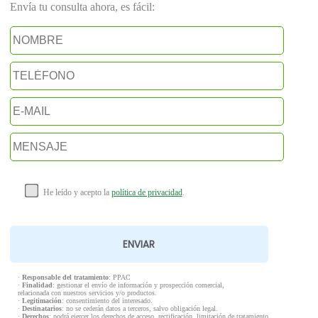
Envía tu consulta ahora, es fácil:
He leído y acepto la
política de privacidad
.
·
Responsable del tratamiento
: PPAC
·
Finalidad
: gestionar el envío de información y prospección comercial,
relacionada con nuestros servicios y/o productos.
·
Legitimación
: consentimiento del interesado.
·
Destinatarios
: no se cederán datos a terceros, salvo obligación legal.
·
Derechos
: podrá ejercer los derechos de acceso, rectificación, limitación de tratamiento,