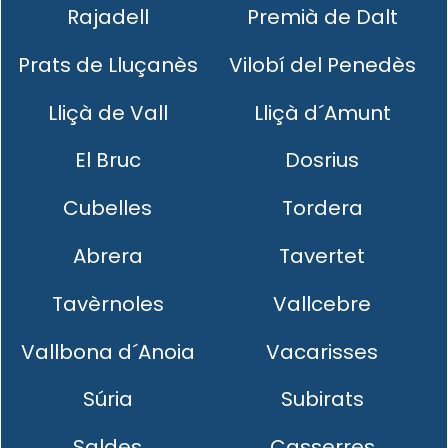
Rajadell
Premià de Dalt
Prats de Lluçanès
Vilobí del Penedès
Lliçà de Vall
Lliçà d´Amunt
El Bruc
Dosrius
Cubelles
Tordera
Abrera
Tavertet
Tavèrnoles
Vallcebre
Vallbona d´Anoia
Vacarisses
Súria
Subirats
Saldes
Casserres