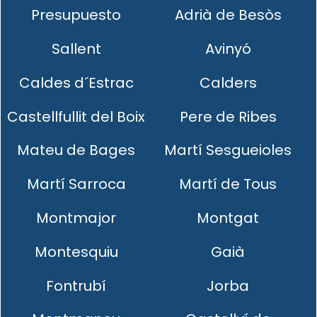
Presupuesto
Adrià de Besòs
Sallent
Avinyó
Caldes d´Estrac
Calders
Castellfullit del Boix
Pere de Ribes
Mateu de Bages
Martí Sesgueioles
Martí Sarroca
Martí de Tous
Montmajor
Montgat
Montesquiu
Gaià
Fontrubí
Jorba