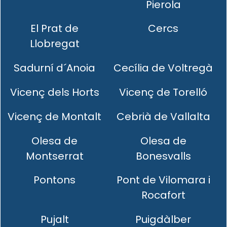
Pierola
El Prat de
Cercs
Llobregat
Sadurní d´Anoia
Cecília de Voltregà
Vicenç dels Horts
Vicenç de Torelló
Vicenç de Montalt
Cebrià de Vallalta
Olesa de
Olesa de
Montserrat
Bonesvalls
Pontons
Pont de Vilomara i
Rocafort
Pujalt
Puigdàlber