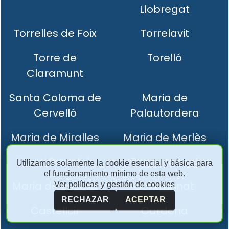
Llobregat
Torrelles de Foix
Torrelavit
Torre de
Torelló
Claramunt
Santa Coloma de
Maria de
Cervelló
Palautordera
Maria de Miralles
Maria de Merlès
Viver i Serrateix
Tagamanent
Utilizamos solamente la cookie esencial y básica para
el funcionamiento mínimo de esta web.
Maria de Besora
Sentmenat
Ver políticas y gestión de cookies
RECHAZAR
ACEPTAR
Castellcir
Cardona