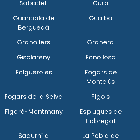
Sabadell
Gurb
Guardiola de
Gualba
Berguedà
Granollers
Granera
Gisclareny
Fonollosa
Folgueroles
Fogars de
Montclús
Fogars de la Selva
Fígols
Figaró-Montmany
Esplugues de
Llobregat
Sadurní d
La Pobla de