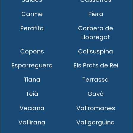
Carme
Piera
Perafita
Corbera de
Llobregat
Copons
Collsuspina
Esparreguera
Els Prats de Rei
Tiana
Terrassa
Teià
Gavà
Veciana
Vallromanes
Vallirana
Vallgorguina