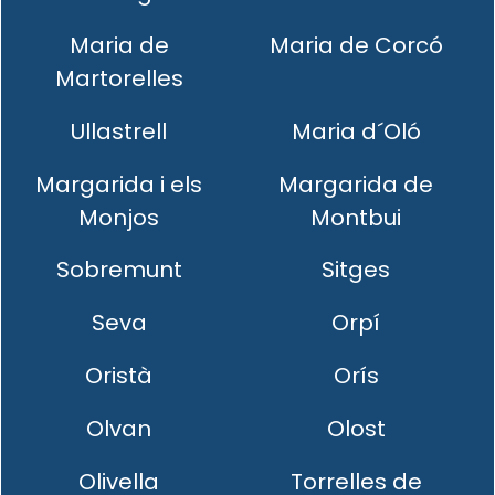
Maria de
Maria de Corcó
Martorelles
Ullastrell
Maria d´Oló
Margarida i els
Margarida de
Monjos
Montbui
Sobremunt
Sitges
Seva
Orpí
Oristà
Orís
Olvan
Olost
Olivella
Torrelles de