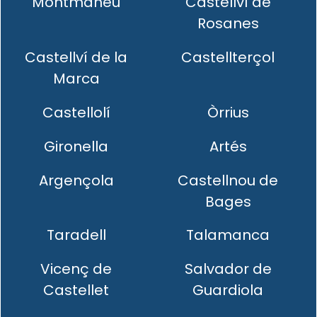
Montmaneu
Castellví de
Rosanes
Castellví de la
Castellterçol
Marca
Castellolí
Òrrius
Gironella
Artés
Argençola
Castellnou de
Bages
Taradell
Talamanca
Vicenç de
Salvador de
Castellet
Guardiola