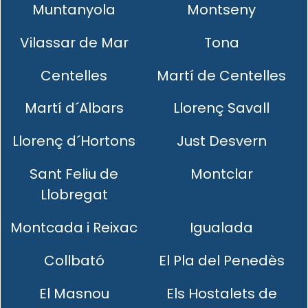
Muntanyola
Montseny
Vilassar de Mar
Tona
Centelles
Martí de Centelles
Martí d´Albars
Llorenç Savall
Llorenç d´Hortons
Just Desvern
Sant Feliu de
Montclar
Llobregat
Montcada i Reixac
Igualada
Collbató
El Pla del Penedès
El Masnou
Els Hostalets de