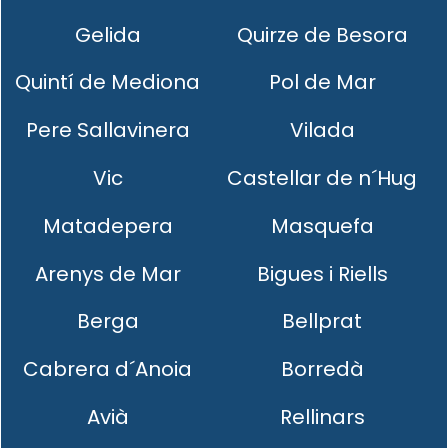
Gelida
Quirze de Besora
Quintí de Mediona
Pol de Mar
Pere Sallavinera
Vilada
Vic
Castellar de n´Hug
Matadepera
Masquefa
Arenys de Mar
Bigues i Riells
Berga
Bellprat
Cabrera d´Anoia
Borredà
Avià
Rellinars