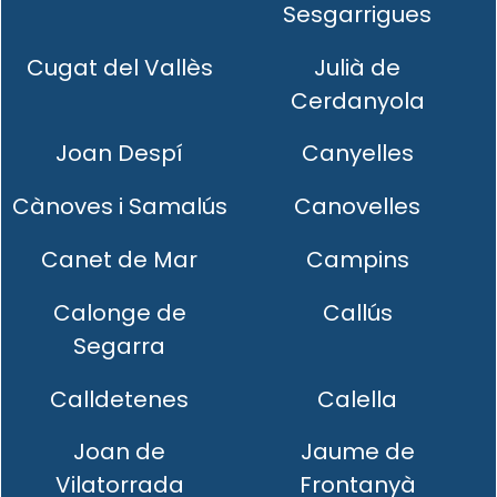
Sesgarrigues
Cugat del Vallès
Julià de
Cerdanyola
Joan Despí
Canyelles
Cànoves i Samalús
Canovelles
Canet de Mar
Campins
Calonge de
Callús
Segarra
Calldetenes
Calella
Joan de
Jaume de
Vilatorrada
Frontanyà