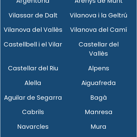
Argentona
Arenys de Munt
Vilassar de Dalt
Vilanova i la Geltrú
Vilanova del Vallès
Vilanova del Camí
Castellbell i el Vilar
Castellar del
Vallès
Castellar del Riu
Alpens
Alella
Aiguafreda
Aguilar de Segarra
Bagà
Cabrils
Manresa
Navarcles
Mura