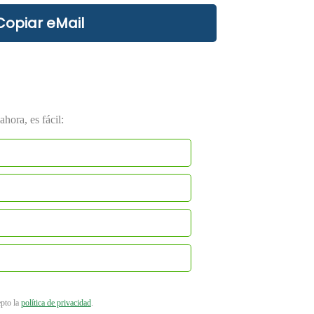
Copiar eMail
hora, es fácil:
epto la
política de privacidad
.