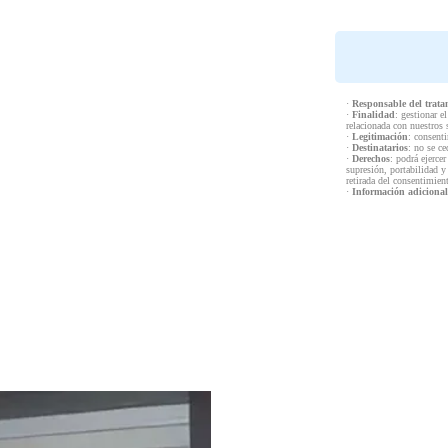
·
Responsable del trata
·
Finalidad
: gestionar e
relacionada con nuestros 
·
Legitimación
: consenti
·
Destinatarios
: no se ce
·
Derechos
: podrá ejercer
supresión, portabilidad y
retirada del consentimien
·
Información adicional