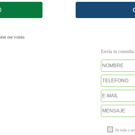
let del Vallès
Envía tu consulta a
He leído y ac