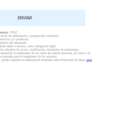
miento
: PPAC
l envío de información y prospección comercial,
servicios y/o productos.
miento del interesado.
derán datos a terceros, salvo obligación legal.
 los derechos de acceso, rectificación, limitación de tratamiento,
 oposición al tratamiento de sus datos de carácter personal, así como a la
to prestado para el tratamiento de los mismos.
: puede consultar la información detallada sobre Protección de Datos
aquí
.