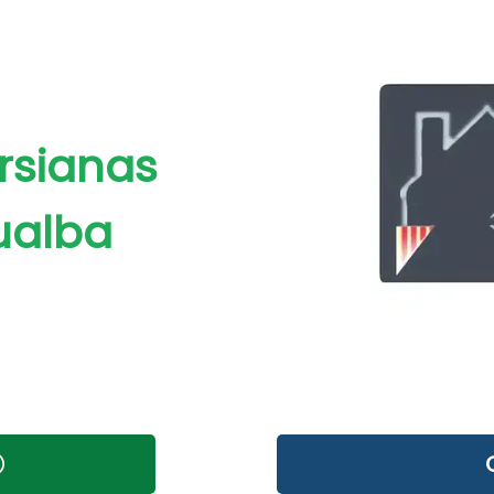
rsianas
ualba