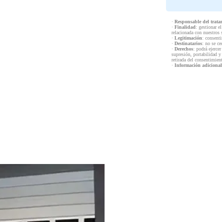
·
Responsable del trata
·
Finalidad
: gestionar e
relacionada con nuestros 
·
Legitimación
: consenti
·
Destinatarios
: no se ce
·
Derechos
: podrá ejercer
supresión, portabilidad y
retirada del consentimien
·
Información adicional