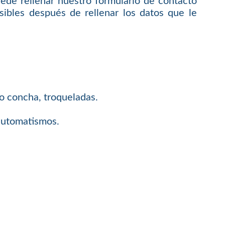
uede rellenar nuestro formulario de contacto
ibles después de rellenar los datos que le
 o concha, troqueladas.
 automatismos.