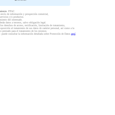
miento
: PPAC
l envío de información y prospección comercial,
servicios y/o productos.
miento del interesado.
derán datos a terceros, salvo obligación legal.
 los derechos de acceso, rectificación, limitación de tratamiento,
 oposición al tratamiento de sus datos de carácter personal, así como a la
to prestado para el tratamiento de los mismos.
: puede consultar la información detallada sobre Protección de Datos
aquí
.