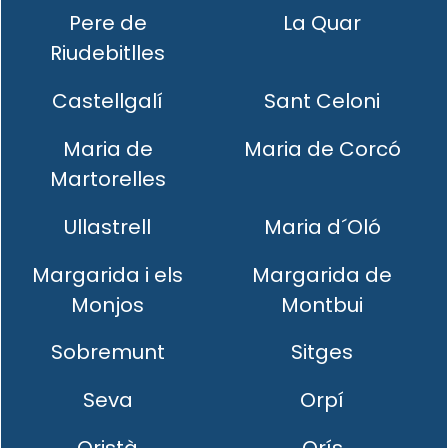
Pere de
La Quar
Riudebitlles
Castellgalí
Sant Celoni
Maria de
Maria de Corcó
Martorelles
Ullastrell
Maria d´Oló
Margarida i els
Margarida de
Monjos
Montbui
Sobremunt
Sitges
Seva
Orpí
Oristà
Orís