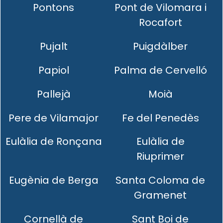
Pontons
Pont de Vilomara i
Rocafort
Pujalt
Puigdàlber
Papiol
Palma de Cervelló
Pallejà
Moià
Pere de Vilamajor
Fe del Penedès
Eulàlia de Ronçana
Eulàlia de
Riuprimer
Eugènia de Berga
Santa Coloma de
Gramenet
Cornellà de
Sant Boi de