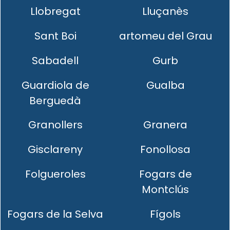
Llobregat
Lluçanès
Sant Boi
artomeu del Grau
Sabadell
Gurb
Guardiola de
Gualba
Berguedà
Granollers
Granera
Gisclareny
Fonollosa
Folgueroles
Fogars de
Montclús
Fogars de la Selva
Fígols