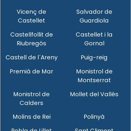
Vicenç de
Salvador de
Castellet
Guardiola
Castellfollit de
Castellet i la
Riubregós
Gornal
Castell de l´Areny
Puig-reig
Premià de Mar
Monistrol de
Montserrat
Monistrol de
Mollet del Vallès
Calders
Molins de Rei
Polinyà
Pobla de Lillet
Sant Climent