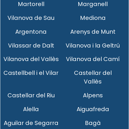
Martorell
Marganell
Vilanova de Sau
Mediona
Argentona
Arenys de Munt
Vilassar de Dalt
Vilanova i la Geltrú
Vilanova del Vallès
Vilanova del Camí
Castellbell i el Vilar
Castellar del
Vallès
Castellar del Riu
Alpens
Alella
Aiguafreda
Aguilar de Segarra
Bagà