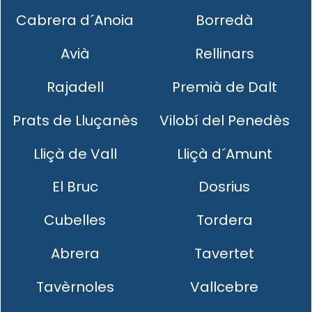
Cabrera d´Anoia
Borredà
Avià
Rellinars
Rajadell
Premià de Dalt
Prats de Lluçanès
Vilobí del Penedès
Lliçà de Vall
Lliçà d´Amunt
El Bruc
Dosrius
Cubelles
Tordera
Abrera
Tavertet
Tavèrnoles
Vallcebre