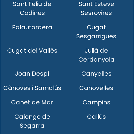
Sant Feliu de
Sant Esteve
Codines
Sesrovires
Palautordera
Cugat
Sesgarrigues
Cugat del Vallès
Julià de
Cerdanyola
Joan Despí
Canyelles
Cànoves i Samalús
Canovelles
Canet de Mar
Campins
Calonge de
Callús
Segarra