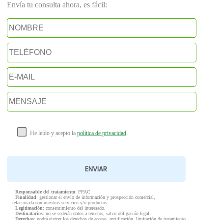
Envía tu consulta ahora, es fácil:
He leído y acepto la
política de privacidad
.
·
Responsable del tratamiento
: PPAC
·
Finalidad
: gestionar el envío de información y prospección comercial,
relacionada con nuestros servicios y/o productos.
·
Legitimación
: consentimiento del interesado.
·
Destinatarios
: no se cederán datos a terceros, salvo obligación legal.
·
Derechos
: podrá ejercer los derechos de acceso, rectificación, limitación de tratamiento,