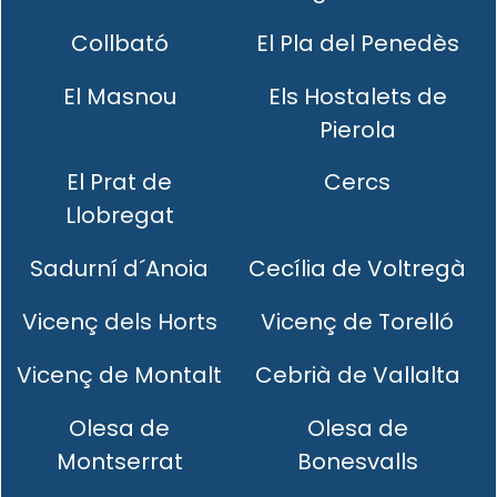
Collbató
El Pla del Penedès
El Masnou
Els Hostalets de
Pierola
El Prat de
Cercs
Llobregat
Sadurní d´Anoia
Cecília de Voltregà
Vicenç dels Horts
Vicenç de Torelló
Vicenç de Montalt
Cebrià de Vallalta
Olesa de
Olesa de
Montserrat
Bonesvalls