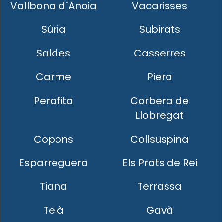
Vallbona d´Anoia
Vacarisses
Súria
Subirats
Saldes
Casserres
Carme
Piera
Perafita
Corbera de
Llobregat
Copons
Collsuspina
Esparreguera
Els Prats de Rei
Tiana
Terrassa
Teià
Gavà