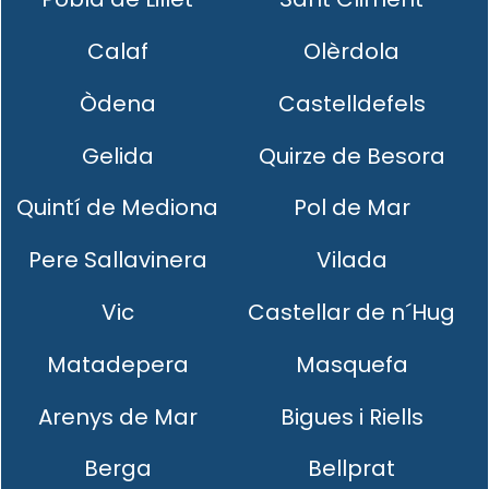
Calaf
Olèrdola
Òdena
Castelldefels
Gelida
Quirze de Besora
Quintí de Mediona
Pol de Mar
Pere Sallavinera
Vilada
Vic
Castellar de n´Hug
Matadepera
Masquefa
Arenys de Mar
Bigues i Riells
Berga
Bellprat