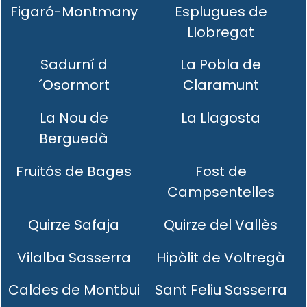
Figaró-Montmany
Esplugues de
Llobregat
Sadurní d
La Pobla de
´Osormort
Claramunt
La Nou de
La Llagosta
Berguedà
Fruitós de Bages
Fost de
Campsentelles
Quirze Safaja
Quirze del Vallès
Vilalba Sasserra
Hipòlit de Voltregà
Caldes de Montbui
Sant Feliu Sasserra