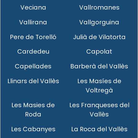
Veciana
Vallromanes
Vallirana
Vallgorguina
Pere de Torelló
Julià de Vilatorta
Cardedeu
Capolat
Capellades
Barberà del Vallès
Llinars del Vallès
Les Masíes de
Voltregà
Les Masies de
Les Franqueses del
Roda
Vallès
Les Cabanyes
La Roca del Vallès