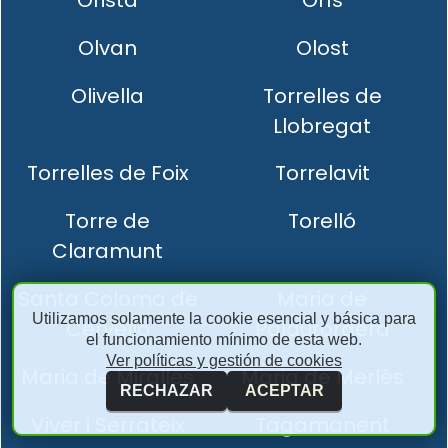
Olvan
Olost
Olivella
Torrelles de
Llobregat
Torrelles de Foix
Torrelavit
Torre de
Torelló
Claramunt
Santa Coloma de
Maria de
Utilizamos solamente la cookie esencial y básica para
Cervelló
Palautordera
el funcionamiento mínimo de esta web.
Ver políticas y gestión de cookies
Maria de Miralles
Maria de Merlès
RECHAZAR
ACEPTAR
Viver i Serrateix
Tagamanent