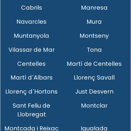
Cabrils
Manresa
Navarcles
Mura
Muntanyola
Montseny
Vilassar de Mar
Tona
Centelles
Martí de Centelles
Martí d´Albars
Llorenç Savall
Llorenç d´Hortons
Just Desvern
Sant Feliu de
Montclar
Llobregat
Montcada i Reixac
Igualada