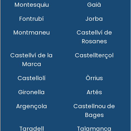
Montesquiu
Gaià
Fontrubí
Jorba
Montmaneu
Castellví de
Rosanes
Castellví de la
Castellterçol
Marca
Castellolí
Òrrius
Gironella
Artés
Argençola
Castellnou de
Bages
Taradell
Talamanca