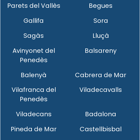
Parets del Vallès
Begues
Gallifa
Sora
Sagàs
Lluçà
Avinyonet del
Balsareny
Penedès
Balenyà
Cabrera de Mar
Vilafranca del
Viladecavalls
Penedès
Viladecans
Badalona
Pineda de Mar
Castellbisbal