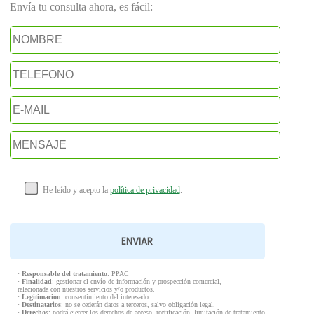
Envía tu consulta ahora, es fácil:
He leído y acepto la
política de privacidad
.
·
Responsable del tratamiento
: PPAC
·
Finalidad
: gestionar el envío de información y prospección comercial,
relacionada con nuestros servicios y/o productos.
·
Legitimación
: consentimiento del interesado.
·
Destinatarios
: no se cederán datos a terceros, salvo obligación legal.
·
Derechos
: podrá ejercer los derechos de acceso, rectificación, limitación de tratamiento,