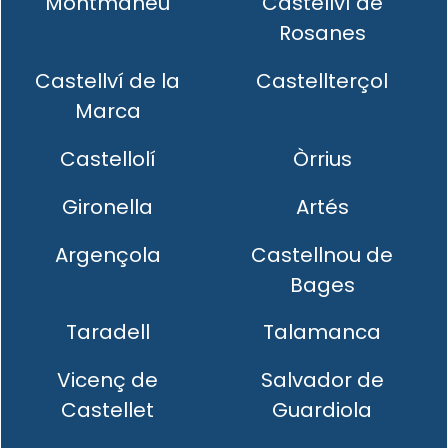
Montmaneu
Castellví de
Rosanes
Castellví de la
Castellterçol
Marca
Castellolí
Òrrius
Gironella
Artés
Argençola
Castellnou de
Bages
Taradell
Talamanca
Vicenç de
Salvador de
Castellet
Guardiola