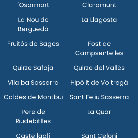
´Osormort
Claramunt
La Nou de
La Llagosta
Berguedà
Fruitós de Bages
Fost de
Campsentelles
Quirze Safaja
Quirze del Vallès
Vilalba Sasserra
Hipòlit de Voltregà
Caldes de Montbui
Sant Feliu Sasserra
Pere de
La Quar
Riudebitlles
Castellgalí
Sant Celoni