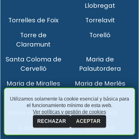
Llobregat
Torrelles de Foix
Torrelavit
Torre de
Torelló
Claramunt
Santa Coloma de
Maria de
Cervelló
Palautordera
Maria de Miralles
Maria de Merlès
Viver i Serrateix
Tagamanent
Utilizamos solamente la cookie esencial y básica para
el funcionamiento mínimo de esta web.
Maria de Besora
Sentmenat
Ver políticas y gestión de cookies
RECHAZAR
ACEPTAR
Castellcir
Cardona