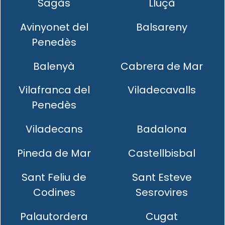
Sagàs
Lluçà
Avinyonet del
Balsareny
Penedès
Balenyà
Cabrera de Mar
Vilafranca del
Viladecavalls
Penedès
Viladecans
Badalona
Pineda de Mar
Castellbisbal
Sant Feliu de
Sant Esteve
Codines
Sesrovires
Palautordera
Cugat