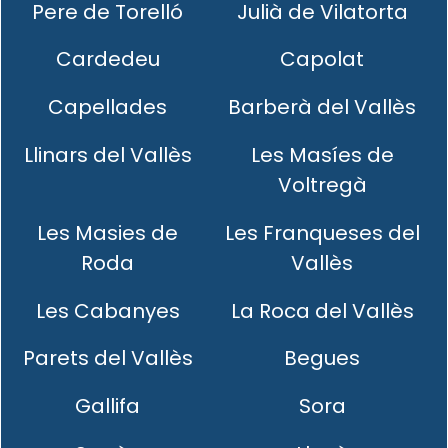
Pere de Torelló
Julià de Vilatorta
Cardedeu
Capolat
Capellades
Barberà del Vallès
Llinars del Vallès
Les Masíes de
Voltregà
Les Masies de
Les Franqueses del
Roda
Vallès
Les Cabanyes
La Roca del Vallès
Parets del Vallès
Begues
Gallifa
Sora