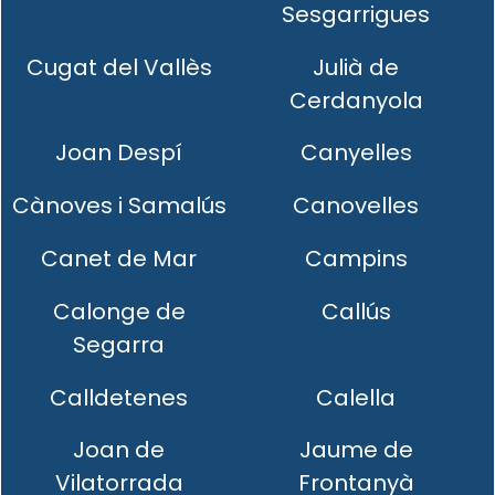
Sesgarrigues
Cugat del Vallès
Julià de
Cerdanyola
Joan Despí
Canyelles
Cànoves i Samalús
Canovelles
Canet de Mar
Campins
Calonge de
Callús
Segarra
Calldetenes
Calella
Joan de
Jaume de
Vilatorrada
Frontanyà