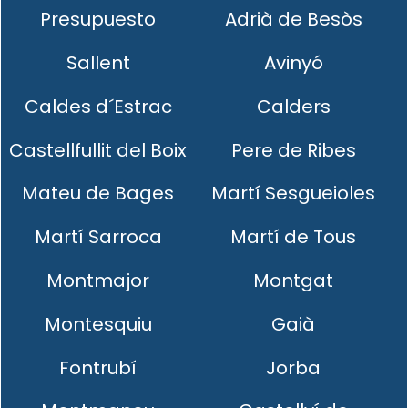
Presupuesto
Adrià de Besòs
Sallent
Avinyó
Caldes d´Estrac
Calders
Castellfullit del Boix
Pere de Ribes
Mateu de Bages
Martí Sesgueioles
Martí Sarroca
Martí de Tous
Montmajor
Montgat
Montesquiu
Gaià
Fontrubí
Jorba