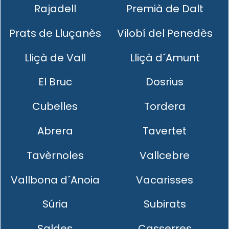
Rajadell
Premià de Dalt
Prats de Lluçanès
Vilobí del Penedès
Lliçà de Vall
Lliçà d´Amunt
El Bruc
Dosrius
Cubelles
Tordera
Abrera
Tavertet
Tavèrnoles
Vallcebre
Vallbona d´Anoia
Vacarisses
Súria
Subirats
Saldes
Casserres