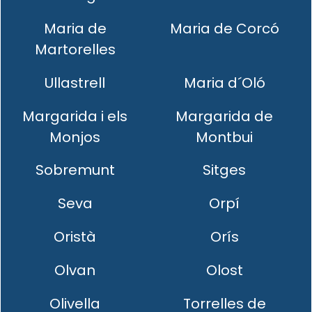
Maria de
Maria de Corcó
Martorelles
Ullastrell
Maria d´Oló
Margarida i els
Margarida de
Monjos
Montbui
Sobremunt
Sitges
Seva
Orpí
Oristà
Orís
Olvan
Olost
Olivella
Torrelles de