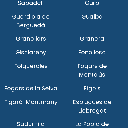
Sabadell
Gurb
Guardiola de
Gualba
Berguedà
Granollers
Granera
Gisclareny
Fonollosa
Folgueroles
Fogars de
Montclús
Fogars de la Selva
Fígols
Figaró-Montmany
Esplugues de
Llobregat
Sadurní d
La Pobla de