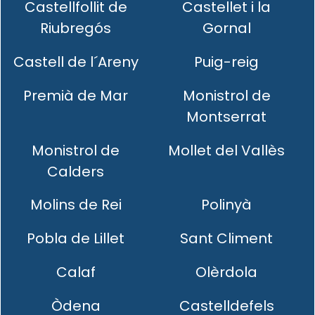
Castellfollit de
Castellet i la
Riubregós
Gornal
Castell de l´Areny
Puig-reig
Premià de Mar
Monistrol de
Montserrat
Monistrol de
Mollet del Vallès
Calders
Molins de Rei
Polinyà
Pobla de Lillet
Sant Climent
Calaf
Olèrdola
Òdena
Castelldefels