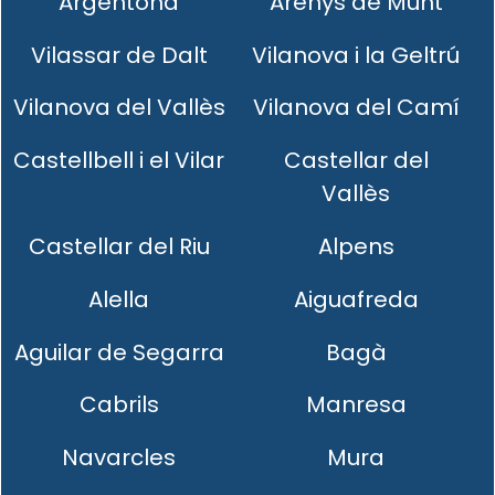
Argentona
Arenys de Munt
Vilassar de Dalt
Vilanova i la Geltrú
Vilanova del Vallès
Vilanova del Camí
Castellbell i el Vilar
Castellar del
Vallès
Castellar del Riu
Alpens
Alella
Aiguafreda
Aguilar de Segarra
Bagà
Cabrils
Manresa
Navarcles
Mura