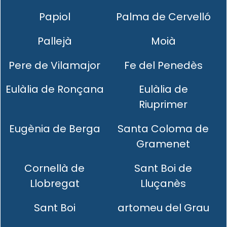
Papiol
Palma de Cervelló
Pallejà
Moià
Pere de Vilamajor
Fe del Penedès
Eulàlia de Ronçana
Eulàlia de
Riuprimer
Eugènia de Berga
Santa Coloma de
Gramenet
Cornellà de
Sant Boi de
Llobregat
Lluçanès
Sant Boi
artomeu del Grau