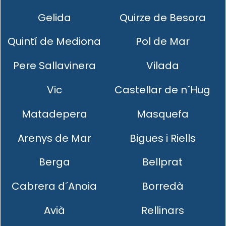
Gelida
Quirze de Besora
Quintí de Mediona
Pol de Mar
Pere Sallavinera
Vilada
Vic
Castellar de n´Hug
Matadepera
Masquefa
Arenys de Mar
Bigues i Riells
Berga
Bellprat
Cabrera d´Anoia
Borredà
Avià
Rellinars