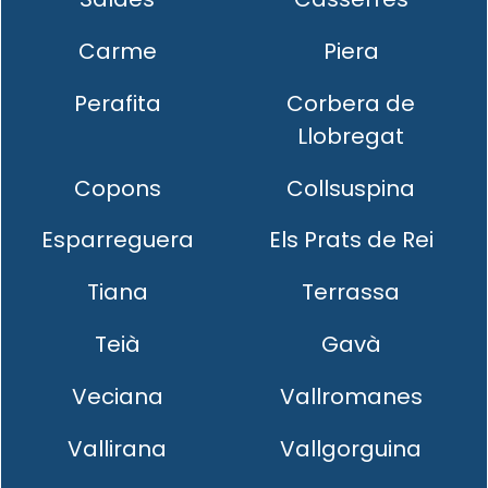
Carme
Piera
Perafita
Corbera de
Llobregat
Copons
Collsuspina
Esparreguera
Els Prats de Rei
Tiana
Terrassa
Teià
Gavà
Veciana
Vallromanes
Vallirana
Vallgorguina