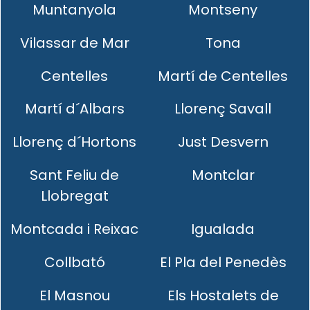
Muntanyola
Montseny
Vilassar de Mar
Tona
Centelles
Martí de Centelles
Martí d´Albars
Llorenç Savall
Llorenç d´Hortons
Just Desvern
Sant Feliu de
Montclar
Llobregat
Montcada i Reixac
Igualada
Collbató
El Pla del Penedès
El Masnou
Els Hostalets de