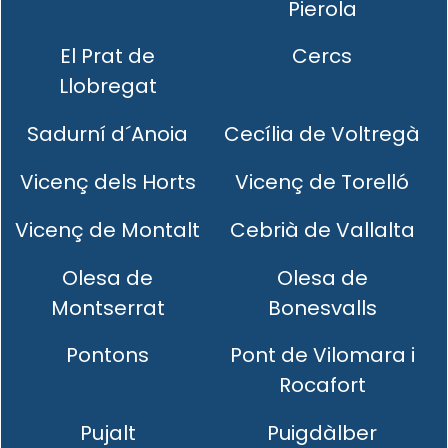
Pierola
El Prat de
Cercs
Llobregat
Sadurní d´Anoia
Cecília de Voltregà
Vicenç dels Horts
Vicenç de Torelló
Vicenç de Montalt
Cebrià de Vallalta
Olesa de
Olesa de
Montserrat
Bonesvalls
Pontons
Pont de Vilomara i
Rocafort
Pujalt
Puigdàlber