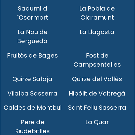
Sadurní d
La Pobla de
´Osormort
Claramunt
La Nou de
La Llagosta
Berguedà
Fruitós de Bages
Fost de
Campsentelles
Quirze Safaja
Quirze del Vallès
Vilalba Sasserra
Hipòlit de Voltregà
Caldes de Montbui
Sant Feliu Sasserra
Pere de
La Quar
Riudebitlles