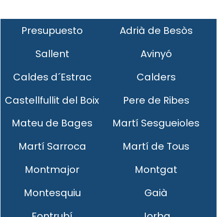
Presupuesto
Adrià de Besòs
Sallent
Avinyó
Caldes d´Estrac
Calders
Castellfullit del Boix
Pere de Ribes
Mateu de Bages
Martí Sesgueioles
Martí Sarroca
Martí de Tous
Montmajor
Montgat
Montesquiu
Gaià
Fontrubí
Jorba