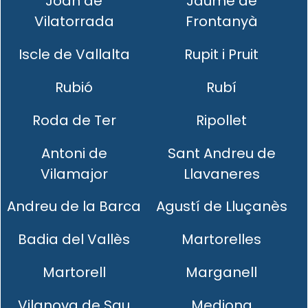
Joan de
Jaume de
Vilatorrada
Frontanyà
Iscle de Vallalta
Rupit i Pruit
Rubió
Rubí
Roda de Ter
Ripollet
Antoni de
Sant Andreu de
Vilamajor
Llavaneres
Andreu de la Barca
Agustí de Lluçanès
Badia del Vallès
Martorelles
Martorell
Marganell
Vilanova de Sau
Mediona