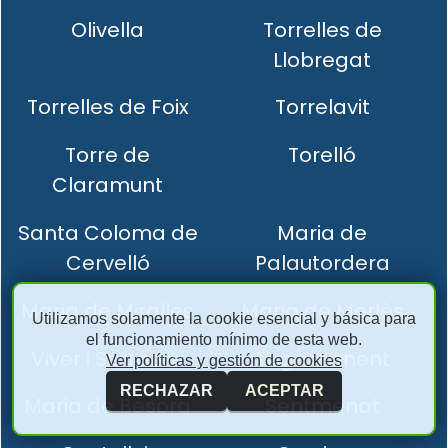
Olivella
Torrelles de
Llobregat
Torrelles de Foix
Torrelavit
Torre de
Torelló
Claramunt
Santa Coloma de
Maria de
Cervelló
Palautordera
Maria de Miralles
Maria de Merlès
Utilizamos solamente la cookie esencial y básica para
el funcionamiento mínimo de esta web.
Viver i Serrateix
Tagamanent
Ver políticas y gestión de cookies
RECHAZAR
ACEPTAR
Maria de Besora
Sentmenat