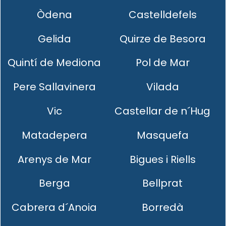
Òdena
Castelldefels
Gelida
Quirze de Besora
Quintí de Mediona
Pol de Mar
Pere Sallavinera
Vilada
Vic
Castellar de n´Hug
Matadepera
Masquefa
Arenys de Mar
Bigues i Riells
Berga
Bellprat
Cabrera d´Anoia
Borredà