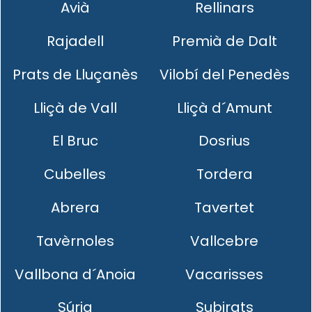
Avià
Rellinars
Rajadell
Premià de Dalt
Prats de Lluçanès
Vilobí del Penedès
Lliçà de Vall
Lliçà d´Amunt
El Bruc
Dosrius
Cubelles
Tordera
Abrera
Tavertet
Tavèrnoles
Vallcebre
Vallbona d´Anoia
Vacarisses
Súria
Subirats