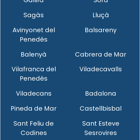
Gallifa
Sora
Sagàs
Lluçà
Avinyonet del
Balsareny
Penedès
Balenyà
Cabrera de Mar
Vilafranca del
Viladecavalls
Penedès
Viladecans
Badalona
Pineda de Mar
Castellbisbal
Sant Feliu de
Sant Esteve
Codines
Sesrovires