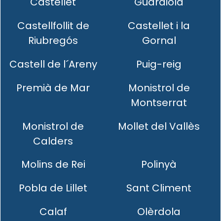
Castellet
Guardiola
Castellfollit de
Castellet i la
Riubregós
Gornal
Castell de l´Areny
Puig-reig
Premià de Mar
Monistrol de
Montserrat
Monistrol de
Mollet del Vallès
Calders
Molins de Rei
Polinyà
Pobla de Lillet
Sant Climent
Calaf
Olèrdola