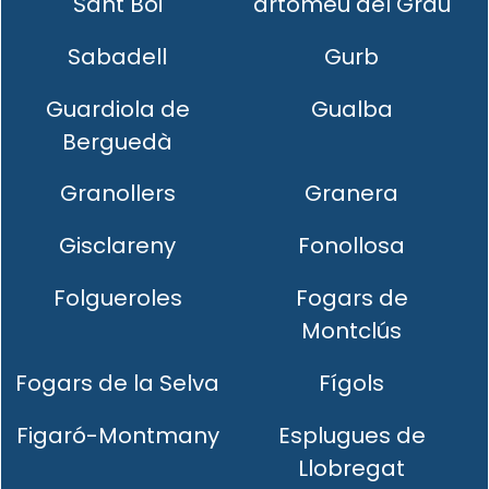
Sant Boi
artomeu del Grau
Sabadell
Gurb
Guardiola de
Gualba
Berguedà
Granollers
Granera
Gisclareny
Fonollosa
Folgueroles
Fogars de
Montclús
Fogars de la Selva
Fígols
Figaró-Montmany
Esplugues de
Llobregat