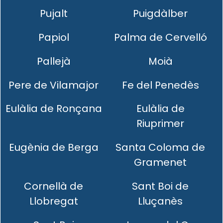
Pujalt
Puigdàlber
Papiol
Palma de Cervelló
Pallejà
Moià
Pere de Vilamajor
Fe del Penedès
Eulàlia de Ronçana
Eulàlia de
Riuprimer
Eugènia de Berga
Santa Coloma de
Gramenet
Cornellà de
Sant Boi de
Llobregat
Lluçanès