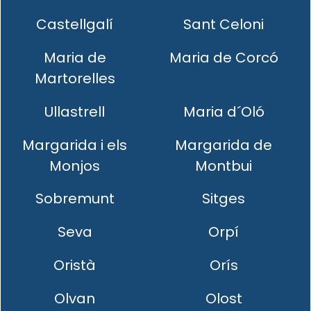
Castellgalí
Sant Celoni
Maria de
Maria de Corcó
Martorelles
Ullastrell
Maria d´Oló
Margarida i els
Margarida de
Monjos
Montbui
Sobremunt
Sitges
Seva
Orpí
Oristà
Orís
Olvan
Olost