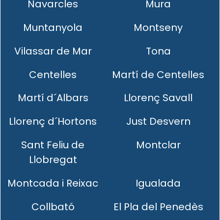
Navarcles
Mura
Muntanyola
Montseny
Vilassar de Mar
Tona
Centelles
Martí de Centelles
Martí d´Albars
Llorenç Savall
Llorenç d´Hortons
Just Desvern
Sant Feliu de
Montclar
Llobregat
Montcada i Reixac
Igualada
Collbató
El Pla del Penedès