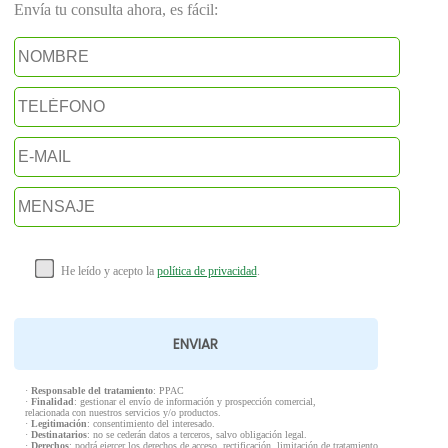
Envía tu consulta ahora, es fácil:
He leído y acepto la
política de privacidad
.
·
Responsable del tratamiento
: PPAC
·
Finalidad
: gestionar el envío de información y prospección comercial,
relacionada con nuestros servicios y/o productos.
·
Legitimación
: consentimiento del interesado.
·
Destinatarios
: no se cederán datos a terceros, salvo obligación legal.
·
Derechos
: podrá ejercer los derechos de acceso, rectificación, limitación de tratamiento,