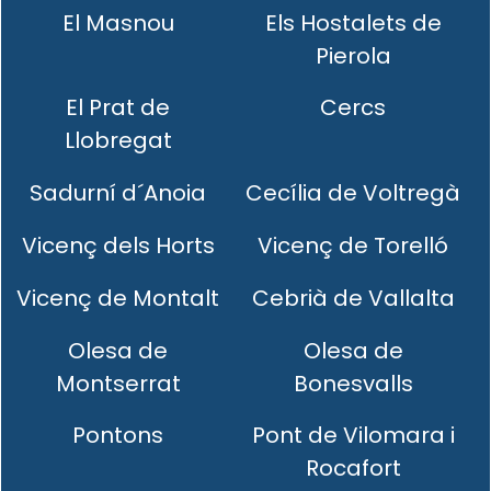
El Masnou
Els Hostalets de
Pierola
El Prat de
Cercs
Llobregat
Sadurní d´Anoia
Cecília de Voltregà
Vicenç dels Horts
Vicenç de Torelló
Vicenç de Montalt
Cebrià de Vallalta
Olesa de
Olesa de
Montserrat
Bonesvalls
Pontons
Pont de Vilomara i
Rocafort