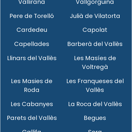
Vallirana
Vallgorguina
Pere de Torelló
Julià de Vilatorta
Cardedeu
Capolat
Capellades
Barberà del Vallès
Llinars del Vallès
Les Masíes de
Voltregà
Les Masies de
Les Franqueses del
Roda
Vallès
Les Cabanyes
La Roca del Vallès
Parets del Vallès
Begues