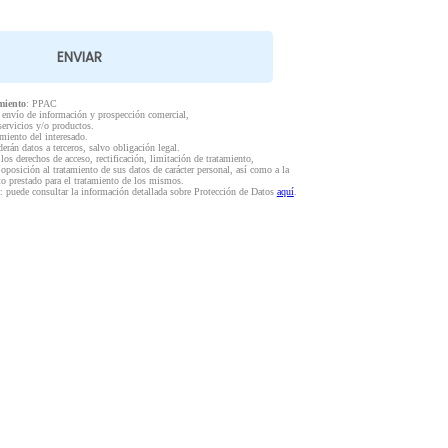
miento
: PPAC
l envío de información y prospección comercial,
servicios y/o productos.
miento del interesado.
derán datos a terceros, salvo obligación legal.
 los derechos de acceso, rectificación, limitación de tratamiento,
 oposición al tratamiento de sus datos de carácter personal, así como a la
to prestado para el tratamiento de los mismos.
: puede consultar la información detallada sobre Protección de Datos
aquí
.