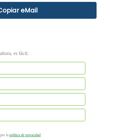
Copiar eMail
hora, es fácil:
epto la
política de privacidad
.