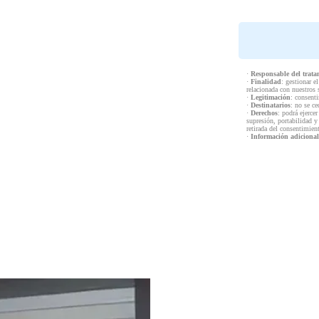
·
Responsable del trata
·
Finalidad
: gestionar e
relacionada con nuestros 
·
Legitimación
: consenti
·
Destinatarios
: no se ce
·
Derechos
: podrá ejercer
supresión, portabilidad y
retirada del consentimien
·
Información adicional