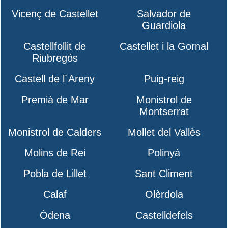
Vicenç de Castellet
Salvador de
Guardiola
Castellfollit de
Castellet i la Gornal
Riubregós
Castell de l´Areny
Puig-reig
Premià de Mar
Monistrol de
Montserrat
Monistrol de Calders
Mollet del Vallès
Molins de Rei
Polinyà
Pobla de Lillet
Sant Climent
Calaf
Olèrdola
Òdena
Castelldefels