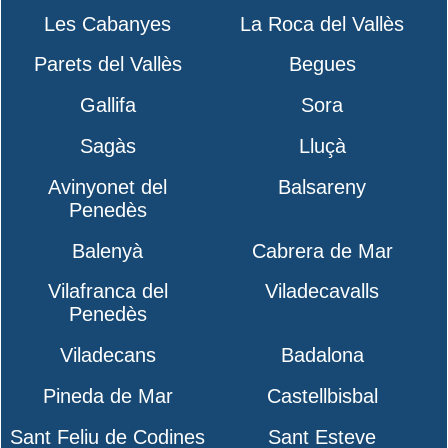
Les Cabanyes
La Roca del Vallès
Parets del Vallès
Begues
Gallifa
Sora
Sagàs
Lluçà
Avinyonet del
Balsareny
Penedès
Balenyà
Cabrera de Mar
Vilafranca del
Viladecavalls
Penedès
Viladecans
Badalona
Pineda de Mar
Castellbisbal
Sant Feliu de Codines
Sant Esteve