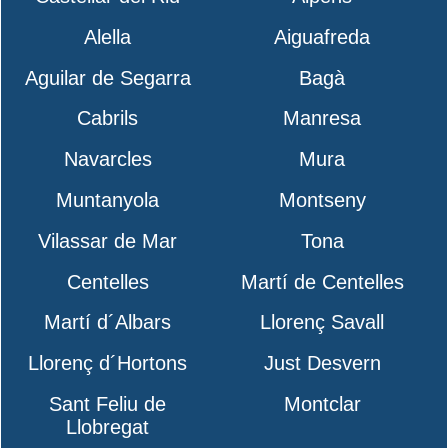
Alella
Aiguafreda
Aguilar de Segarra
Bagà
Cabrils
Manresa
Navarcles
Mura
Muntanyola
Montseny
Vilassar de Mar
Tona
Centelles
Martí de Centelles
Martí d´Albars
Llorenç Savall
Llorenç d´Hortons
Just Desvern
Sant Feliu de
Montclar
Llobregat