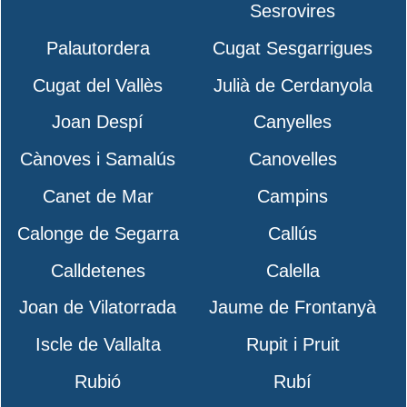
Sesrovires
Palautordera
Cugat Sesgarrigues
Cugat del Vallès
Julià de Cerdanyola
Joan Despí
Canyelles
Cànoves i Samalús
Canovelles
Canet de Mar
Campins
Calonge de Segarra
Callús
Calldetenes
Calella
Joan de Vilatorrada
Jaume de Frontanyà
Iscle de Vallalta
Rupit i Pruit
Rubió
Rubí