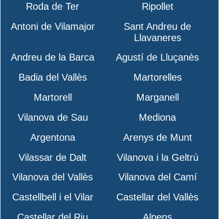
Roda de Ter
Ripollet
Antoni de Vilamajor
Sant Andreu de
Llavaneres
Andreu de la Barca
Agustí de Lluçanès
Badia del Vallès
Martorelles
Martorell
Marganell
Vilanova de Sau
Mediona
Argentona
Arenys de Munt
Vilassar de Dalt
Vilanova i la Geltrú
Vilanova del Vallès
Vilanova del Camí
Castellbell i el Vilar
Castellar del Vallès
Castellar del Riu
Alpens