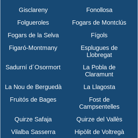
Gisclareny
Fonollosa
Folgueroles
Fogars de Montclús
Fogars de la Selva
Fígols
Figaró-Montmany
Esplugues de
Llobregat
Sadurní d´Osormort
La Pobla de
Claramunt
La Nou de Berguedà
La Llagosta
Fruitós de Bages
Fost de
Campsentelles
Quirze Safaja
Quirze del Vallès
Vilalba Sasserra
Hipòlit de Voltregà