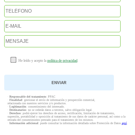
He leído y acepto la
política de privacidad
.
·
Responsable del tratamiento
: PPAC
·
Finalidad
: gestionar el envío de información y prospección comercial,
relacionada con nuestros servicios y/o productos.
·
Legitimación
: consentimiento del interesado.
·
Destinatarios
: no se cederán datos a terceros, salvo obligación legal.
·
Derechos
: podrá ejercer los derechos de acceso, rectificación, limitación de tratamiento,
supresión, portabilidad y oposición al tratamiento de sus datos de carácter personal, así como a la
retirada del consentimiento prestado para el tratamiento de los mismos.
·
Información adicional
: puede consultar la información detallada sobre Protección de Datos
aquí
.