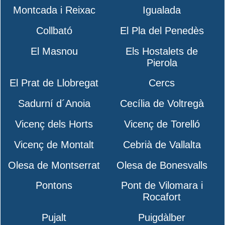
Montcada i Reixac
Igualada
Collbató
El Pla del Penedès
El Masnou
Els Hostalets de
Pierola
El Prat de Llobregat
Cercs
Sadurní d´Anoia
Cecília de Voltregà
Vicenç dels Horts
Vicenç de Torelló
Vicenç de Montalt
Cebrià de Vallalta
Olesa de Montserrat
Olesa de Bonesvalls
Pontons
Pont de Vilomara i
Rocafort
Pujalt
Puigdàlber