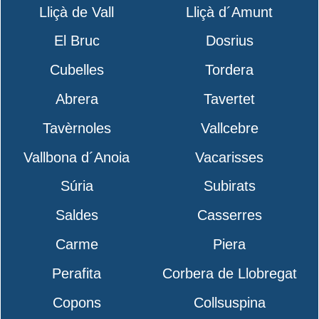
Lliçà de Vall
Lliçà d´Amunt
El Bruc
Dosrius
Cubelles
Tordera
Abrera
Tavertet
Tavèrnoles
Vallcebre
Vallbona d´Anoia
Vacarisses
Súria
Subirats
Saldes
Casserres
Carme
Piera
Perafita
Corbera de Llobregat
Copons
Collsuspina