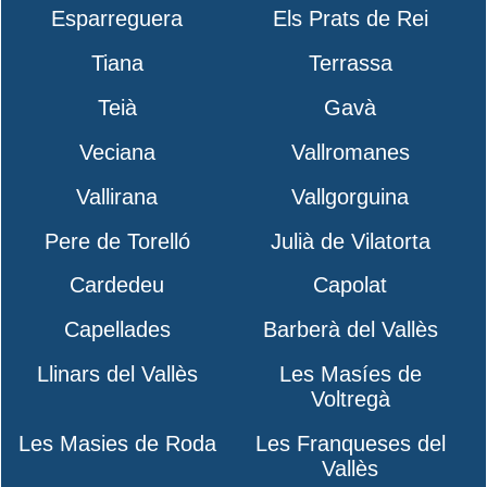
Esparreguera
Els Prats de Rei
Tiana
Terrassa
Teià
Gavà
Veciana
Vallromanes
Vallirana
Vallgorguina
Pere de Torelló
Julià de Vilatorta
Cardedeu
Capolat
Capellades
Barberà del Vallès
Llinars del Vallès
Les Masíes de
Voltregà
Les Masies de Roda
Les Franqueses del
Vallès