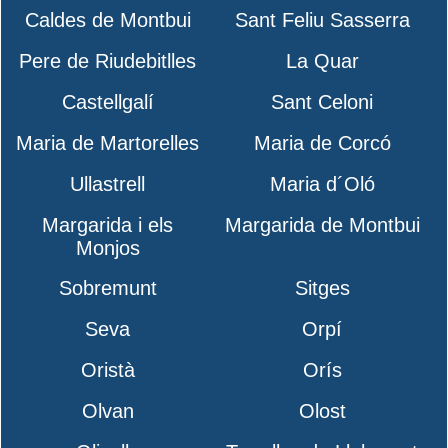
Caldes de Montbui
Sant Feliu Sasserra
Pere de Riudebitlles
La Quar
Castellgalí
Sant Celoni
Maria de Martorelles
Maria de Corcó
Ullastrell
Maria d´Oló
Margarida i els
Margarida de Montbui
Monjos
Sobremunt
Sitges
Seva
Orpí
Oristà
Orís
Olvan
Olost