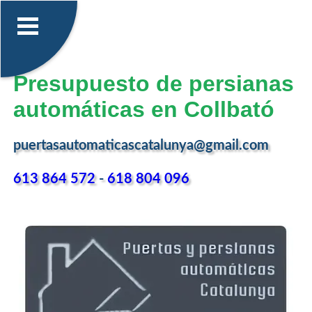
Presupuesto de persianas
automáticas en Collbató
puertasautomaticascatalunya@gmail.com
613 864 572
-
618 804 096