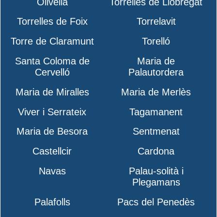
Olivella
Torrelles de Llobregat
Torrelles de Foix
Torrelavit
Torre de Claramunt
Torelló
Santa Coloma de
Maria de
Cervelló
Palautordera
Maria de Miralles
Maria de Merlès
Viver i Serrateix
Tagamanent
Maria de Besora
Sentmenat
Castellcir
Cardona
Navas
Palau-solità i
Plegamans
Palafolls
Pacs del Penedès