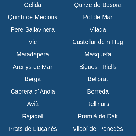
Gelida
Quirze de Besora
Quintí de Mediona
Pol de Mar
Pere Sallavinera
Vilada
Vic
Castellar de n´Hug
Matadepera
Masquefa
Arenys de Mar
Bigues i Riells
Berga
Bellprat
Cabrera d´Anoia
Borredà
Avià
Rellinars
Rajadell
Premià de Dalt
Prats de Lluçanès
Vilobí del Penedès