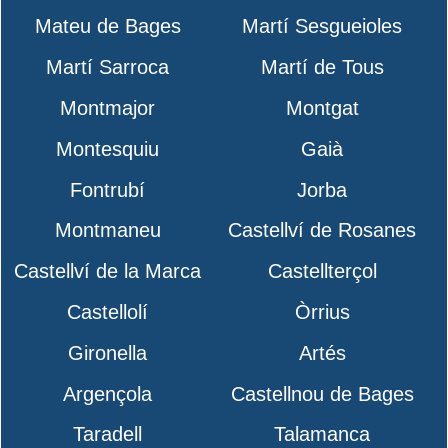
Mateu de Bages
Martí Sesgueioles
Martí Sarroca
Martí de Tous
Montmajor
Montgat
Montesquiu
Gaià
Fontrubí
Jorba
Montmaneu
Castellví de Rosanes
Castellví de la Marca
Castellterçol
Castellolí
Òrrius
Gironella
Artés
Argençola
Castellnou de Bages
Taradell
Talamanca