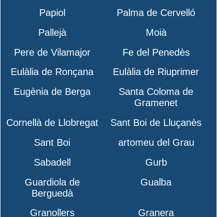
Papiol
Palma de Cervelló
Pallejà
Moià
Pere de Vilamajor
Fe del Penedès
Eulàlia de Ronçana
Eulàlia de Riuprimer
Eugènia de Berga
Santa Coloma de
Gramenet
Cornellà de Llobregat
Sant Boi de Lluçanès
Sant Boi
artomeu del Grau
Sabadell
Gurb
Guardiola de
Gualba
Berguedà
Granollers
Granera