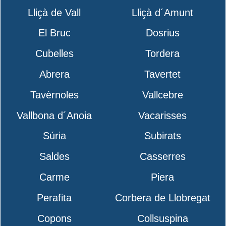
Lliçà de Vall
Lliçà d´Amunt
El Bruc
Dosrius
Cubelles
Tordera
Abrera
Tavertet
Tavèrnoles
Vallcebre
Vallbona d´Anoia
Vacarisses
Súria
Subirats
Saldes
Casserres
Carme
Piera
Perafita
Corbera de Llobregat
Copons
Collsuspina