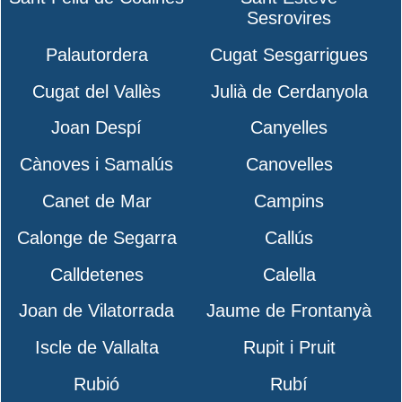
Sesrovires
Palautordera
Cugat Sesgarrigues
Cugat del Vallès
Julià de Cerdanyola
Joan Despí
Canyelles
Cànoves i Samalús
Canovelles
Canet de Mar
Campins
Calonge de Segarra
Callús
Calldetenes
Calella
Joan de Vilatorrada
Jaume de Frontanyà
Iscle de Vallalta
Rupit i Pruit
Rubió
Rubí