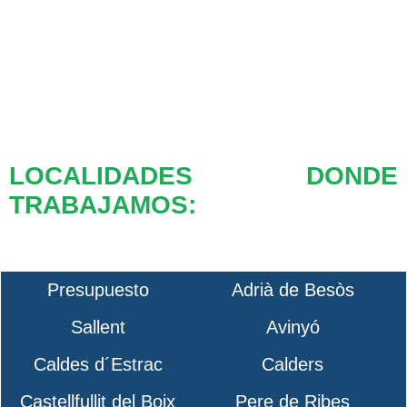
LOCALIDADES DONDE
TRABAJAMOS:
Presupuesto
Adrià de Besòs
Sallent
Avinyó
Caldes d´Estrac
Calders
Castellfullit del Boix
Pere de Ribes