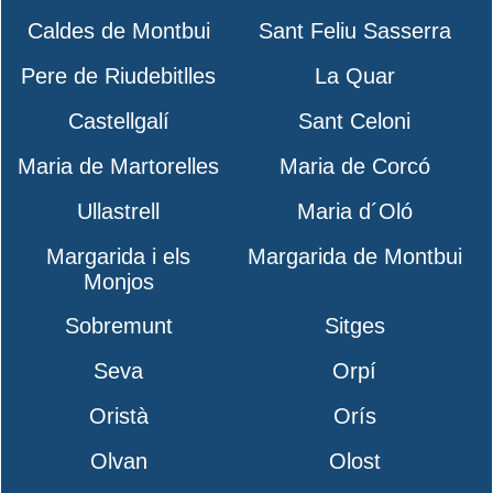
Caldes de Montbui
Sant Feliu Sasserra
Pere de Riudebitlles
La Quar
Castellgalí
Sant Celoni
Maria de Martorelles
Maria de Corcó
Ullastrell
Maria d´Oló
Margarida i els
Margarida de Montbui
Monjos
Sobremunt
Sitges
Seva
Orpí
Oristà
Orís
Olvan
Olost