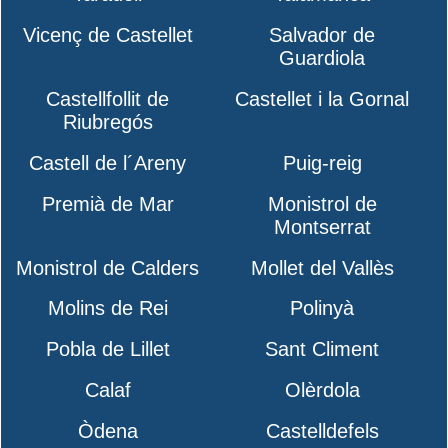
Vicenç de Castellet
Salvador de
Guardiola
Castellfollit de
Castellet i la Gornal
Riubregós
Castell de l´Areny
Puig-reig
Premià de Mar
Monistrol de
Montserrat
Monistrol de Calders
Mollet del Vallès
Molins de Rei
Polinyà
Pobla de Lillet
Sant Climent
Calaf
Olèrdola
Òdena
Castelldefels