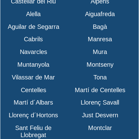
Castellar del Riu
Alpens
Alella
Aiguafreda
Aguilar de Segarra
Bagà
Cabrils
Manresa
Navarcles
Mura
Muntanyola
Montseny
Vilassar de Mar
Tona
Centelles
Martí de Centelles
Martí d´Albars
Llorenç Savall
Llorenç d´Hortons
Just Desvern
Sant Feliu de
Montclar
Llobregat