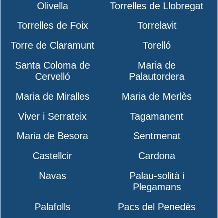
Olivella
Torrelles de Llobregat
Torrelles de Foix
Torrelavit
Torre de Claramunt
Torelló
Santa Coloma de
Maria de
Cervelló
Palautordera
Maria de Miralles
Maria de Merlès
Viver i Serrateix
Tagamanent
Maria de Besora
Sentmenat
Castellcir
Cardona
Navas
Palau-solità i
Plegamans
Palafolls
Pacs del Penedès