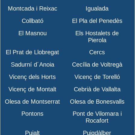
Montcada i Reixac
Igualada
Collbató
El Pla del Penedès
El Masnou
Els Hostalets de
Pierola
El Prat de Llobregat
Cercs
Sadurní d´Anoia
Cecília de Voltregà
Vicenç dels Horts
Vicenç de Torelló
Vicenç de Montalt
Cebrià de Vallalta
Olesa de Montserrat
Olesa de Bonesvalls
Pontons
Pont de Vilomara i
Rocafort
Pujalt
Puigdàlber