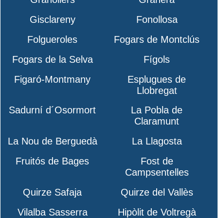
Gisclareny
Fonollosa
Folgueroles
Fogars de Montclús
Fogars de la Selva
Fígols
Figaró-Montmany
Esplugues de
Llobregat
Sadurní d´Osormort
La Pobla de
Claramunt
La Nou de Berguedà
La Llagosta
Fruitós de Bages
Fost de
Campsentelles
Quirze Safaja
Quirze del Vallès
Vilalba Sasserra
Hipòlit de Voltregà