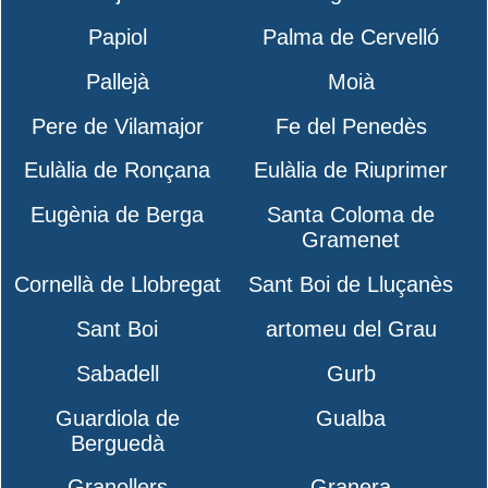
Papiol
Palma de Cervelló
Pallejà
Moià
Pere de Vilamajor
Fe del Penedès
Eulàlia de Ronçana
Eulàlia de Riuprimer
Eugènia de Berga
Santa Coloma de
Gramenet
Cornellà de Llobregat
Sant Boi de Lluçanès
Sant Boi
artomeu del Grau
Sabadell
Gurb
Guardiola de
Gualba
Berguedà
Granollers
Granera