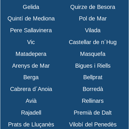
Gelida
Quirze de Besora
Quintí de Mediona
Pol de Mar
Pere Sallavinera
Vilada
Vic
Castellar de n´Hug
Matadepera
Masquefa
Arenys de Mar
Bigues i Riells
Berga
Bellprat
Cabrera d´Anoia
Borredà
Avià
Rellinars
Rajadell
Premià de Dalt
Prats de Lluçanès
Vilobí del Penedès