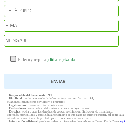
He leído y acepto la
política de privacidad
.
·
Responsable del tratamiento
: PPAC
·
Finalidad
: gestionar el envío de información y prospección comercial,
relacionada con nuestros servicios y/o productos.
·
Legitimación
: consentimiento del interesado.
·
Destinatarios
: no se cederán datos a terceros, salvo obligación legal.
·
Derechos
: podrá ejercer los derechos de acceso, rectificación, limitación de tratamiento,
supresión, portabilidad y oposición al tratamiento de sus datos de carácter personal, así como a la
retirada del consentimiento prestado para el tratamiento de los mismos.
·
Información adicional
: puede consultar la información detallada sobre Protección de Datos
aquí
.