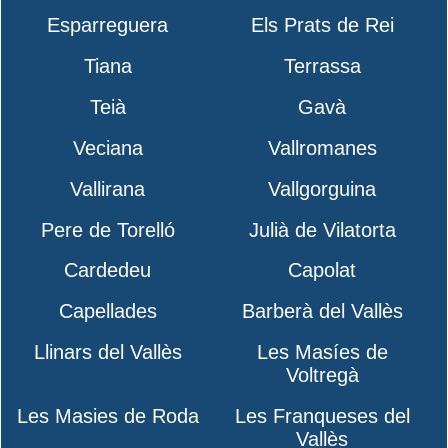
Esparreguera
Els Prats de Rei
Tiana
Terrassa
Teià
Gavà
Veciana
Vallromanes
Vallirana
Vallgorguina
Pere de Torelló
Julià de Vilatorta
Cardedeu
Capolat
Capellades
Barberà del Vallès
Llinars del Vallès
Les Masíes de
Voltregà
Les Masies de Roda
Les Franqueses del
Vallès