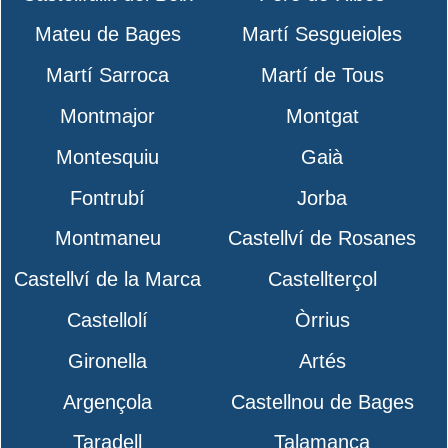
Mateu de Bages
Martí Sesgueioles
Martí Sarroca
Martí de Tous
Montmajor
Montgat
Montesquiu
Gaià
Fontrubí
Jorba
Montmaneu
Castellví de Rosanes
Castellví de la Marca
Castellterçol
Castellolí
Òrrius
Gironella
Artés
Argençola
Castellnou de Bages
Taradell
Talamanca