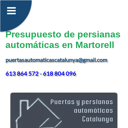
Presupuesto de persianas
automáticas en Martorell
puertasautomaticascatalunya@gmail.com
613 864 572
-
618 804 096