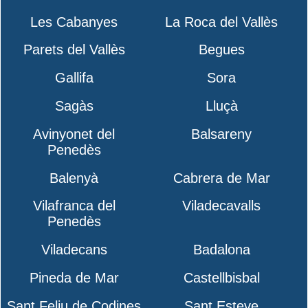
Les Cabanyes
La Roca del Vallès
Parets del Vallès
Begues
Gallifa
Sora
Sagàs
Lluçà
Avinyonet del
Balsareny
Penedès
Balenyà
Cabrera de Mar
Vilafranca del
Viladecavalls
Penedès
Viladecans
Badalona
Pineda de Mar
Castellbisbal
Sant Feliu de Codines
Sant Esteve