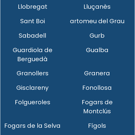
Llobregat
Lluçanès
Sant Boi
artomeu del Grau
Sabadell
Gurb
Guardiola de
Gualba
Berguedà
Granollers
Granera
Gisclareny
Fonollosa
Folgueroles
Fogars de
Montclús
Fogars de la Selva
Fígols