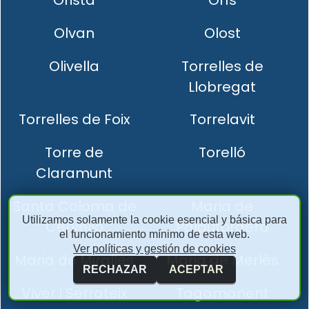
Olvan
Olost
Olivella
Torrelles de
Llobregat
Torrelles de Foix
Torrelavit
Torre de
Torelló
Claramunt
Santa Coloma de
Maria de
Utilizamos solamente la cookie esencial y básica para
Cervelló
Palautordera
el funcionamiento mínimo de esta web.
Ver políticas y gestión de cookies
Maria de Miralles
Maria de Merlès
RECHAZAR
ACEPTAR
Viver i Serrateix
Tagamanent