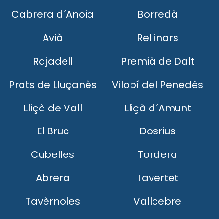
Cabrera d´Anoia
Borredà
Avià
Rellinars
Rajadell
Premià de Dalt
Prats de Lluçanès
Vilobí del Penedès
Lliçà de Vall
Lliçà d´Amunt
El Bruc
Dosrius
Cubelles
Tordera
Abrera
Tavertet
Tavèrnoles
Vallcebre