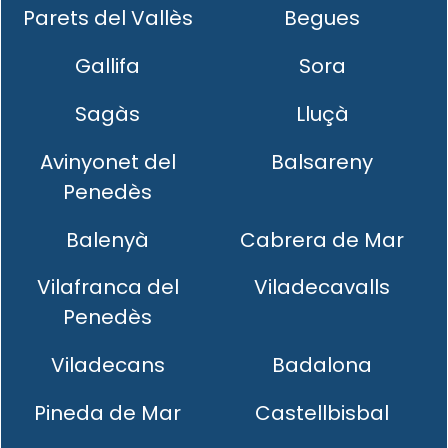
Parets del Vallès
Begues
Gallifa
Sora
Sagàs
Lluçà
Avinyonet del
Balsareny
Penedès
Balenyà
Cabrera de Mar
Vilafranca del
Viladecavalls
Penedès
Viladecans
Badalona
Pineda de Mar
Castellbisbal