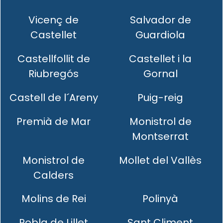
Vicenç de
Salvador de
Castellet
Guardiola
Castellfollit de
Castellet i la
Riubregós
Gornal
Castell de l´Areny
Puig-reig
Premià de Mar
Monistrol de
Montserrat
Monistrol de
Mollet del Vallès
Calders
Molins de Rei
Polinyà
Pobla de Lillet
Sant Climent