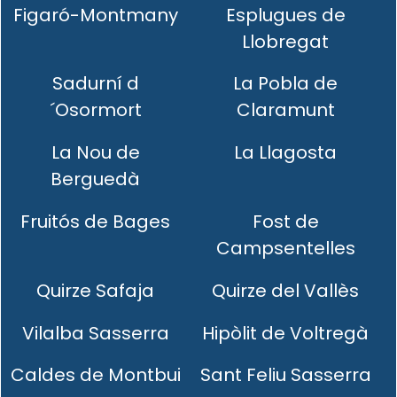
Figaró-Montmany
Esplugues de
Llobregat
Sadurní d
La Pobla de
´Osormort
Claramunt
La Nou de
La Llagosta
Berguedà
Fruitós de Bages
Fost de
Campsentelles
Quirze Safaja
Quirze del Vallès
Vilalba Sasserra
Hipòlit de Voltregà
Caldes de Montbui
Sant Feliu Sasserra