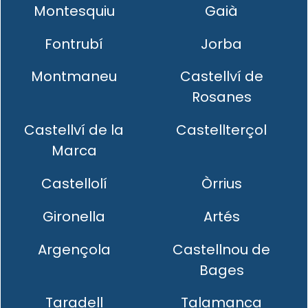
Montesquiu
Gaià
Fontrubí
Jorba
Montmaneu
Castellví de
Rosanes
Castellví de la
Castellterçol
Marca
Castellolí
Òrrius
Gironella
Artés
Argençola
Castellnou de
Bages
Taradell
Talamanca