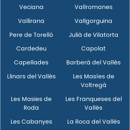
Veciana
Vallromanes
Vallirana
Vallgorguina
Pere de Torelló
Julià de Vilatorta
Cardedeu
Capolat
Capellades
Barberà del Vallès
Llinars del Vallès
Les Masíes de
Voltregà
Les Masies de
Les Franqueses del
Roda
Vallès
Les Cabanyes
La Roca del Vallès