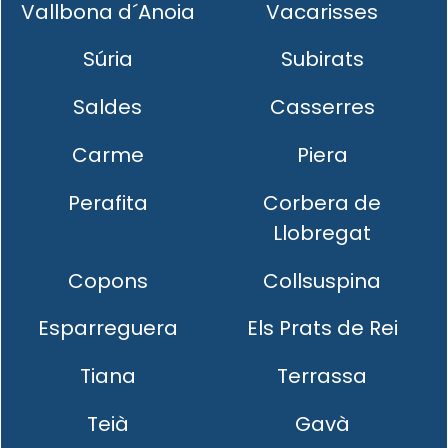
Vallbona d´Anoia
Vacarisses
Súria
Subirats
Saldes
Casserres
Carme
Piera
Perafita
Corbera de
Llobregat
Copons
Collsuspina
Esparreguera
Els Prats de Rei
Tiana
Terrassa
Teià
Gavà