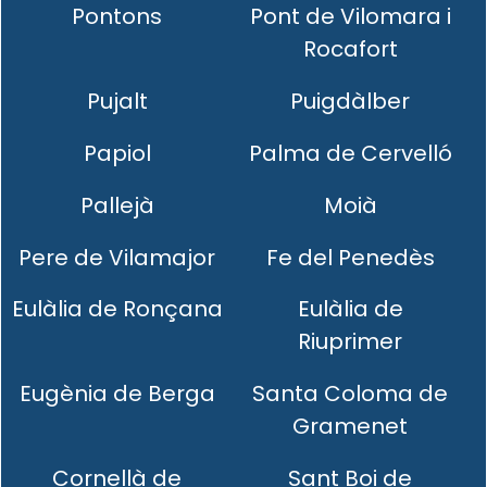
Pontons
Pont de Vilomara i
Rocafort
Pujalt
Puigdàlber
Papiol
Palma de Cervelló
Pallejà
Moià
Pere de Vilamajor
Fe del Penedès
Eulàlia de Ronçana
Eulàlia de
Riuprimer
Eugènia de Berga
Santa Coloma de
Gramenet
Cornellà de
Sant Boi de