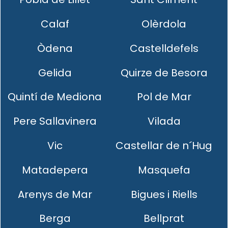
Calaf
Olèrdola
Òdena
Castelldefels
Gelida
Quirze de Besora
Quintí de Mediona
Pol de Mar
Pere Sallavinera
Vilada
Vic
Castellar de n´Hug
Matadepera
Masquefa
Arenys de Mar
Bigues i Riells
Berga
Bellprat