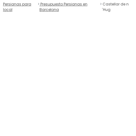
Persianas para
Presupuesto Persianas en
Castellar de n
local
Barcelona
´Hug