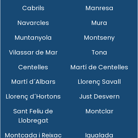
Cabrils
Manresa
Navarcles
Mura
Muntanyola
Montseny
Vilassar de Mar
Tona
Centelles
Martí de Centelles
Martí d´Albars
Llorenç Savall
Llorenç d´Hortons
Just Desvern
Sant Feliu de
Montclar
Llobregat
Montcada i Reixac
Igualada