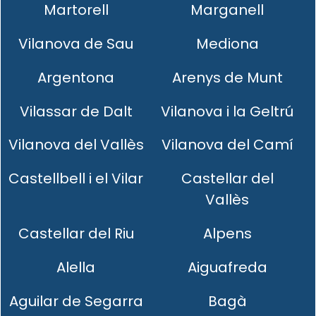
Martorell
Marganell
Vilanova de Sau
Mediona
Argentona
Arenys de Munt
Vilassar de Dalt
Vilanova i la Geltrú
Vilanova del Vallès
Vilanova del Camí
Castellbell i el Vilar
Castellar del
Vallès
Castellar del Riu
Alpens
Alella
Aiguafreda
Aguilar de Segarra
Bagà