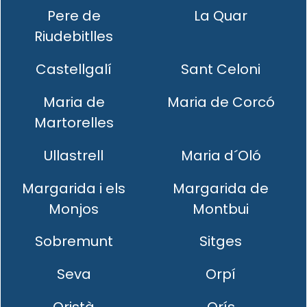
Pere de
La Quar
Riudebitlles
Castellgalí
Sant Celoni
Maria de
Maria de Corcó
Martorelles
Ullastrell
Maria d´Oló
Margarida i els
Margarida de
Monjos
Montbui
Sobremunt
Sitges
Seva
Orpí
Oristà
Orís