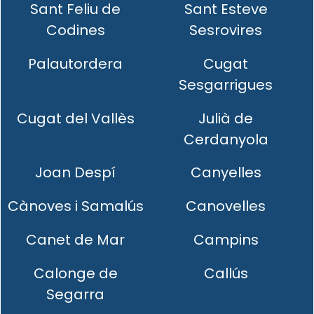
Sant Feliu de
Sant Esteve
Codines
Sesrovires
Palautordera
Cugat
Sesgarrigues
Cugat del Vallès
Julià de
Cerdanyola
Joan Despí
Canyelles
Cànoves i Samalús
Canovelles
Canet de Mar
Campins
Calonge de
Callús
Segarra