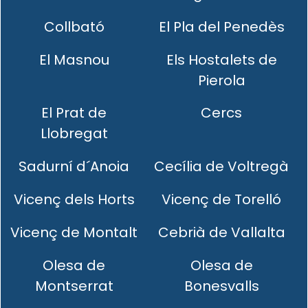
Collbató
El Pla del Penedès
El Masnou
Els Hostalets de
Pierola
El Prat de
Cercs
Llobregat
Sadurní d´Anoia
Cecília de Voltregà
Vicenç dels Horts
Vicenç de Torelló
Vicenç de Montalt
Cebrià de Vallalta
Olesa de
Olesa de
Montserrat
Bonesvalls