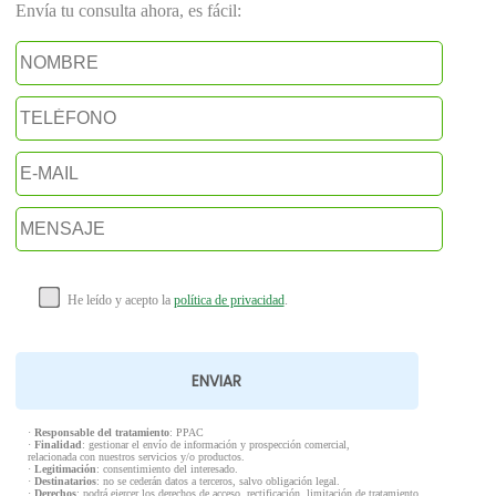
Envía tu consulta ahora, es fácil:
He leído y acepto la
política de privacidad
.
·
Responsable del tratamiento
: PPAC
·
Finalidad
: gestionar el envío de información y prospección comercial,
relacionada con nuestros servicios y/o productos.
·
Legitimación
: consentimiento del interesado.
·
Destinatarios
: no se cederán datos a terceros, salvo obligación legal.
·
Derechos
: podrá ejercer los derechos de acceso, rectificación, limitación de tratamiento,