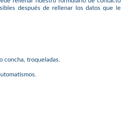
uede rellenar nuestro formulario de contacto
ibles después de rellenar los datos que le
 o concha, troqueladas.
 automatismos.