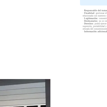
·
Responsable del trata
·
Finalidad
: gestionar e
relacionada con nuestros 
·
Legitimación
: consenti
·
Destinatarios
: no se ce
·
Derechos
: podrá ejercer
supresión, portabilidad y
retirada del consentimien
·
Información adicional