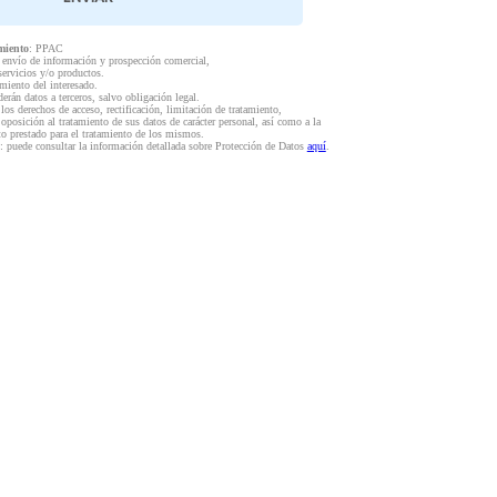
miento
: PPAC
l envío de información y prospección comercial,
servicios y/o productos.
miento del interesado.
derán datos a terceros, salvo obligación legal.
 los derechos de acceso, rectificación, limitación de tratamiento,
 oposición al tratamiento de sus datos de carácter personal, así como a la
to prestado para el tratamiento de los mismos.
: puede consultar la información detallada sobre Protección de Datos
aquí
.