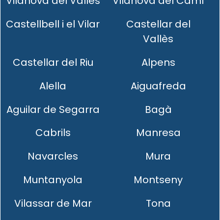
Vilanova del Vallès
Vilanova del Camí
Castellbell i el Vilar
Castellar del
Vallès
Castellar del Riu
Alpens
Alella
Aiguafreda
Aguilar de Segarra
Bagà
Cabrils
Manresa
Navarcles
Mura
Muntanyola
Montseny
Vilassar de Mar
Tona