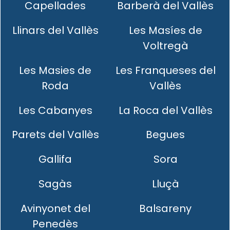
Capellades
Barberà del Vallès
Llinars del Vallès
Les Masíes de
Voltregà
Les Masies de
Les Franqueses del
Roda
Vallès
Les Cabanyes
La Roca del Vallès
Parets del Vallès
Begues
Gallifa
Sora
Sagàs
Lluçà
Avinyonet del
Balsareny
Penedès