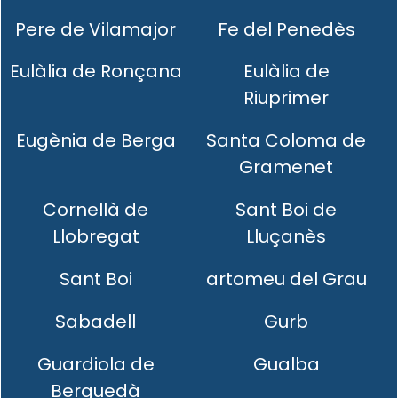
Pere de Vilamajor
Fe del Penedès
Eulàlia de Ronçana
Eulàlia de
Riuprimer
Eugènia de Berga
Santa Coloma de
Gramenet
Cornellà de
Sant Boi de
Llobregat
Lluçanès
Sant Boi
artomeu del Grau
Sabadell
Gurb
Guardiola de
Gualba
Berguedà