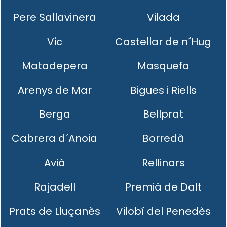
Pere Sallavinera
Vilada
Vic
Castellar de n´Hug
Matadepera
Masquefa
Arenys de Mar
Bigues i Riells
Berga
Bellprat
Cabrera d´Anoia
Borredà
Avià
Rellinars
Rajadell
Premià de Dalt
Prats de Lluçanès
Vilobí del Penedès