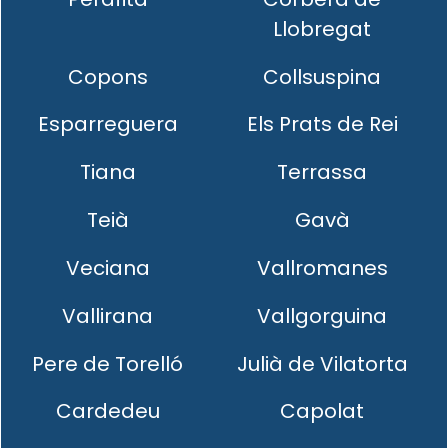
Llobregat
Copons
Collsuspina
Esparreguera
Els Prats de Rei
Tiana
Terrassa
Teià
Gavà
Veciana
Vallromanes
Vallirana
Vallgorguina
Pere de Torelló
Julià de Vilatorta
Cardedeu
Capolat