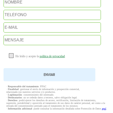
He leído y acepto la
política de privacidad
.
·
Responsable del tratamiento
: PPAC
·
Finalidad
: gestionar el envío de información y prospección comercial,
relacionada con nuestros servicios y/o productos.
·
Legitimación
: consentimiento del interesado.
·
Destinatarios
: no se cederán datos a terceros, salvo obligación legal.
·
Derechos
: podrá ejercer los derechos de acceso, rectificación, limitación de tratamiento,
supresión, portabilidad y oposición al tratamiento de sus datos de carácter personal, así como a la
retirada del consentimiento prestado para el tratamiento de los mismos.
·
Información adicional
: puede consultar la información detallada sobre Protección de Datos
aquí
.