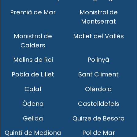
Premià de Mar
Monistrol de
Montserrat
Monistrol de
Mollet del Vallès
Calders
Molins de Rei
Polinyà
Pobla de Lillet
Sant Climent
Calaf
Olèrdola
Òdena
Castelldefels
Gelida
Quirze de Besora
Quintí de Mediona
Pol de Mar