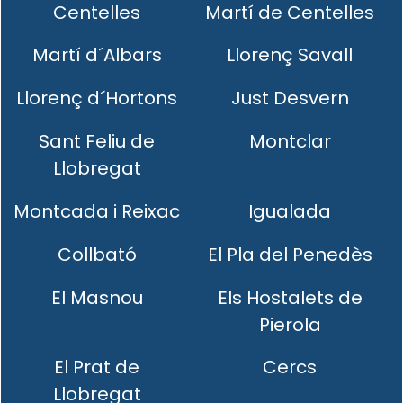
Centelles
Martí de Centelles
Martí d´Albars
Llorenç Savall
Llorenç d´Hortons
Just Desvern
Sant Feliu de
Montclar
Llobregat
Montcada i Reixac
Igualada
Collbató
El Pla del Penedès
El Masnou
Els Hostalets de
Pierola
El Prat de
Cercs
Llobregat