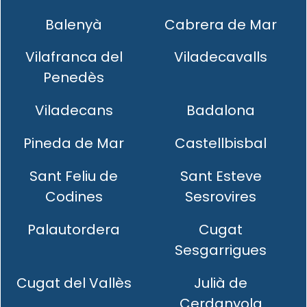
Balenyà
Cabrera de Mar
Vilafranca del
Viladecavalls
Penedès
Viladecans
Badalona
Pineda de Mar
Castellbisbal
Sant Feliu de
Sant Esteve
Codines
Sesrovires
Palautordera
Cugat
Sesgarrigues
Cugat del Vallès
Julià de
Cerdanyola