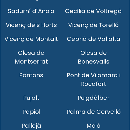
Sadurní d´Anoia
Cecília de Voltregà
Vicenç dels Horts
Vicenç de Torelló
Vicenç de Montalt
Cebrià de Vallalta
Olesa de
Olesa de
Montserrat
Bonesvalls
Pontons
Pont de Vilomara i
Rocafort
Pujalt
Puigdàlber
Papiol
Palma de Cervelló
Pallejà
Moià