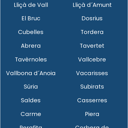
Lliçà de Vall
Lliçà d´Amunt
El Bruc
Dosrius
Cubelles
Tordera
Abrera
Tavertet
Tavèrnoles
Vallcebre
Vallbona d´Anoia
Vacarisses
Súria
Subirats
Saldes
Casserres
Carme
Piera
Perafita
Corbera de