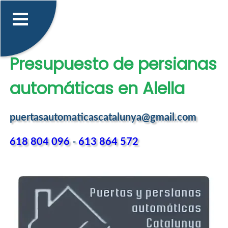
Presupuesto de persianas
automáticas en Alella
puertasautomaticascatalunya@gmail.com
618 804 096
-
613 864 572