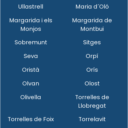
Ullastrell
Maria d´Oló
Margarida i els
Margarida de
Monjos
Montbui
Sobremunt
Sitges
Seva
Orpí
Oristà
Orís
Olvan
Olost
Olivella
Torrelles de
Llobregat
Torrelles de Foix
Torrelavit