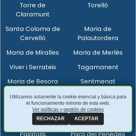
Torre de
Torelló
Claramunt
Santa Coloma de
Maria de
Cervelló
Palautordera
Maria de Miralles
Maria de Merlès
Viver i Serrateix
Tagamanent
Maria de Besora
Sentmenat
Castellcir
Cardona
Utilizamos solamente la cookie esencial y básica para
el funcionamiento mínimo de esta web.
Navas
Palau-solità i
Ver políticas y gestión de cookies
Plegamans
RECHAZAR
ACEPTAR
Palafolls
Pacs del Penedès