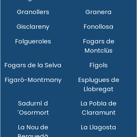
Granollers
Granera
Gisclareny
Fonollosa
Folgueroles
Fogars de
Montclús
Fogars de la Selva
Fígols
Figaró-Montmany
Esplugues de
Llobregat
Sadurní d
La Pobla de
´Osormort
Claramunt
La Nou de
La Llagosta
Berguedà