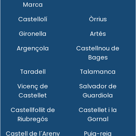
Marca
Castellolí
Òrrius
Gironella
Artés
Argençola
Castellnou de
Bages
Taradell
Talamanca
Vicenç de
Salvador de
Castellet
Guardiola
Castellfollit de
Castellet i la
Riubregós
Gornal
Castell de l´Areny
Puig-reig