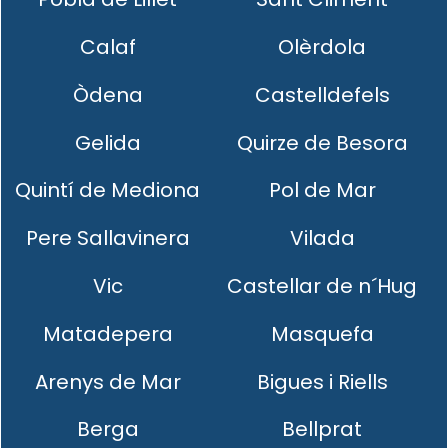
Calaf
Olèrdola
Òdena
Castelldefels
Gelida
Quirze de Besora
Quintí de Mediona
Pol de Mar
Pere Sallavinera
Vilada
Vic
Castellar de n´Hug
Matadepera
Masquefa
Arenys de Mar
Bigues i Riells
Berga
Bellprat