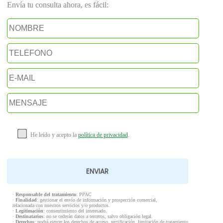
Envía tu consulta ahora, es fácil:
He leído y acepto la
política de privacidad
.
·
Responsable del tratamiento
: PPAC
·
Finalidad
: gestionar el envío de información y prospección comercial,
relacionada con nuestros servicios y/o productos.
·
Legitimación
: consentimiento del interesado.
·
Destinatarios
: no se cederán datos a terceros, salvo obligación legal.
·
Derechos
: podrá ejercer los derechos de acceso, rectificación, limitación de tratamiento,