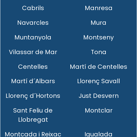
Cabrils
Manresa
Navarcles
Mura
Muntanyola
Montseny
Vilassar de Mar
Tona
Centelles
Martí de Centelles
Martí d´Albars
Llorenç Savall
Llorenç d´Hortons
Just Desvern
Sant Feliu de
Montclar
Llobregat
Montcada i Reixac
Igualada