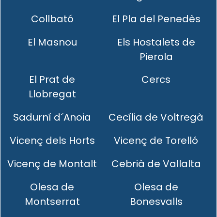
Collbató
El Pla del Penedès
El Masnou
Els Hostalets de
Pierola
El Prat de
Cercs
Llobregat
Sadurní d´Anoia
Cecília de Voltregà
Vicenç dels Horts
Vicenç de Torelló
Vicenç de Montalt
Cebrià de Vallalta
Olesa de
Olesa de
Montserrat
Bonesvalls