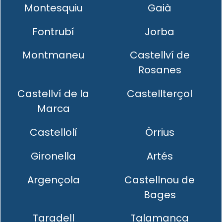
Montesquiu
Gaià
Fontrubí
Jorba
Montmaneu
Castellví de
Rosanes
Castellví de la
Castellterçol
Marca
Castellolí
Òrrius
Gironella
Artés
Argençola
Castellnou de
Bages
Taradell
Talamanca