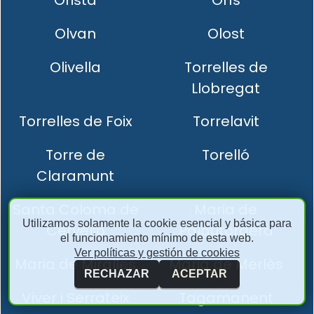
Olvan
Olost
Olivella
Torrelles de
Llobregat
Torrelles de Foix
Torrelavit
Torre de
Torelló
Claramunt
Santa Coloma de
Maria de
Utilizamos solamente la cookie esencial y básica para
Cervelló
Palautordera
el funcionamiento mínimo de esta web.
Ver políticas y gestión de cookies
Maria de Miralles
Maria de Merlès
RECHAZAR
ACEPTAR
Viver i Serrateix
Tagamanent