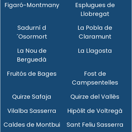
Figaró-Montmany
Esplugues de
Llobregat
Sadurní d
La Pobla de
´Osormort
Claramunt
La Nou de
La Llagosta
Berguedà
Fruitós de Bages
Fost de
Campsentelles
Quirze Safaja
Quirze del Vallès
Vilalba Sasserra
Hipòlit de Voltregà
Caldes de Montbui
Sant Feliu Sasserra