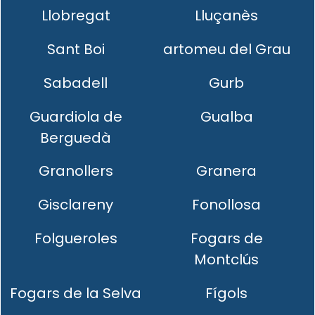
Llobregat
Lluçanès
Sant Boi
artomeu del Grau
Sabadell
Gurb
Guardiola de
Gualba
Berguedà
Granollers
Granera
Gisclareny
Fonollosa
Folgueroles
Fogars de
Montclús
Fogars de la Selva
Fígols