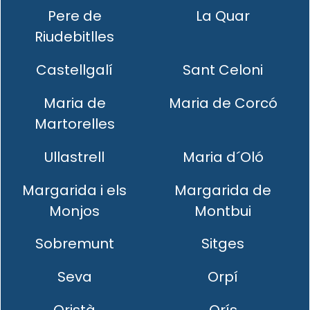
Pere de
La Quar
Riudebitlles
Castellgalí
Sant Celoni
Maria de
Maria de Corcó
Martorelles
Ullastrell
Maria d´Oló
Margarida i els
Margarida de
Monjos
Montbui
Sobremunt
Sitges
Seva
Orpí
Oristà
Orís