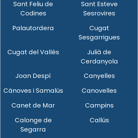
Sant Feliu de
Sant Esteve
Codines
Sesrovires
Palautordera
Cugat
Sesgarrigues
Cugat del Vallès
Julià de
Cerdanyola
Joan Despí
Canyelles
Cànoves i Samalús
Canovelles
Canet de Mar
Campins
Calonge de
Callús
Segarra