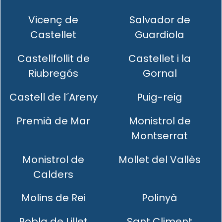
Vicenç de
Salvador de
Castellet
Guardiola
Castellfollit de
Castellet i la
Riubregós
Gornal
Castell de l´Areny
Puig-reig
Premià de Mar
Monistrol de
Montserrat
Monistrol de
Mollet del Vallès
Calders
Molins de Rei
Polinyà
Pobla de Lillet
Sant Climent