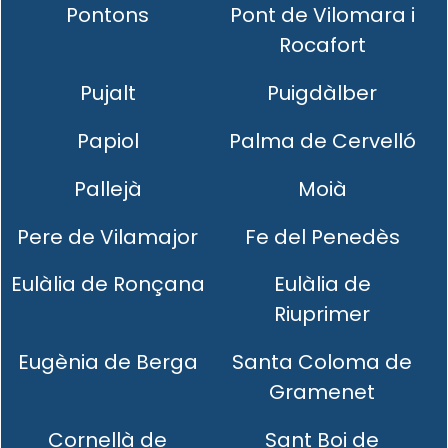
Pontons
Pont de Vilomara i
Rocafort
Pujalt
Puigdàlber
Papiol
Palma de Cervelló
Pallejà
Moià
Pere de Vilamajor
Fe del Penedès
Eulàlia de Ronçana
Eulàlia de
Riuprimer
Eugènia de Berga
Santa Coloma de
Gramenet
Cornellà de
Sant Boi de