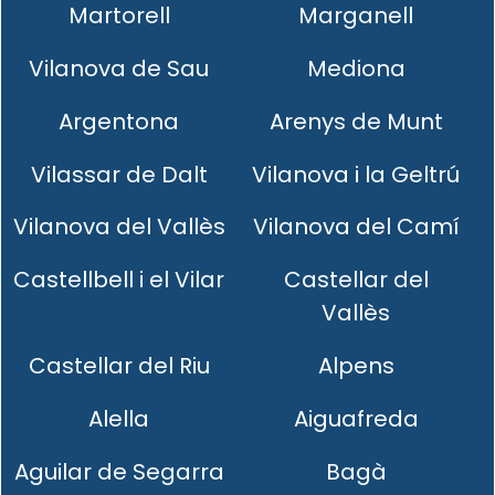
Martorell
Marganell
Vilanova de Sau
Mediona
Argentona
Arenys de Munt
Vilassar de Dalt
Vilanova i la Geltrú
Vilanova del Vallès
Vilanova del Camí
Castellbell i el Vilar
Castellar del
Vallès
Castellar del Riu
Alpens
Alella
Aiguafreda
Aguilar de Segarra
Bagà