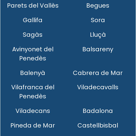
Parets del Vallès
Begues
Gallifa
Sora
Sagàs
Lluçà
Avinyonet del
Balsareny
Penedès
Balenyà
Cabrera de Mar
Vilafranca del
Viladecavalls
Penedès
Viladecans
Badalona
Pineda de Mar
Castellbisbal