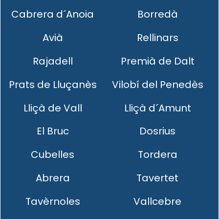
Cabrera d´Anoia
Borredà
Avià
Rellinars
Rajadell
Premià de Dalt
Prats de Lluçanès
Vilobí del Penedès
Lliçà de Vall
Lliçà d´Amunt
El Bruc
Dosrius
Cubelles
Tordera
Abrera
Tavertet
Tavèrnoles
Vallcebre