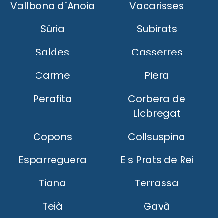
Vallbona d´Anoia
Vacarisses
Súria
Subirats
Saldes
Casserres
Carme
Piera
Perafita
Corbera de
Llobregat
Copons
Collsuspina
Esparreguera
Els Prats de Rei
Tiana
Terrassa
Teià
Gavà