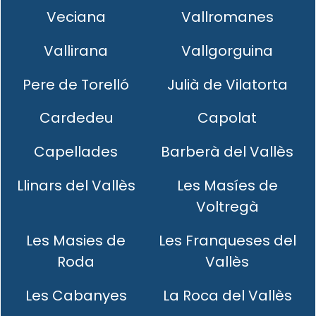
Veciana
Vallromanes
Vallirana
Vallgorguina
Pere de Torelló
Julià de Vilatorta
Cardedeu
Capolat
Capellades
Barberà del Vallès
Llinars del Vallès
Les Masíes de
Voltregà
Les Masies de
Les Franqueses del
Roda
Vallès
Les Cabanyes
La Roca del Vallès